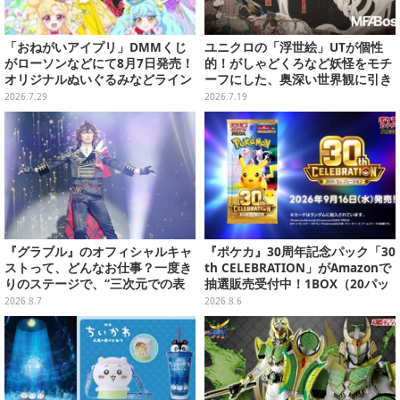
「おねがいアイプリ」DMMくじ
ユニクロの「浮世絵」UTが個性
がローソンなどにて8月7日発売！
的！がしゃどくろなど妖怪をモチ
オリジナルぬいぐるみなどライン
ーフにした、奥深い世界観に引き
ナップ、各等賞にスペシャルアイ
込まれる
2026.7.29
2026.7.19
プリカードが付属
『グラブル』のオフィシャルキャ
『ポケカ』30周年記念パック「30
ストって、どんなお仕事？一度き
th CELEBRATION」がAmazonで
りのステージで、“三次元での表
抽選販売受付中！1BOX（20パッ
現”に全力を懸けるキャスト陣の
ク入り）
2026.8.7
2026.8.6
舞台裏【インタビュー】