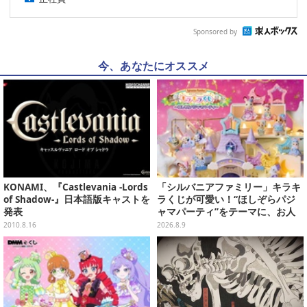
Sponsored by
今、あなたにオススメ
KONAMI、『Castlevania -Lords
「シルバニアファミリー」キラキ
of Shadow-』日本語版キャストを
ラくじが可愛い！“ほしぞらパジ
発表
ャマパーティ”をテーマに、お人
形や建物がラインナップ
2010.8.16
2026.8.9