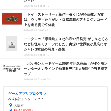
シャレ
2026.08.08 Sat 15:10
「トイ・ストーリー」新作一番くじが発売決定!A賞
は、ウッディたちがレトロ感満載のアナログレコード
上を走る姿で立体化
2026.08.07 Fri 03:40
ユニクロの「浮世絵」UTが8月17日発売!がしゃどくろ
など妖怪をモチーフにした、奥深い世界観が最高にオ
シャレ 3枚目の写真・画像
2026.08.08 Sat 15:10
「ポケモンカードゲーム30周年記念商品」がポケモン
センターオンラインで抽選販売!“本人認証”で当選率ア
ップ
2026.08.09 Sun 09:30
ゲームアプリプログラマ
株式会社インターテクノ
大阪府
時給2,500円～