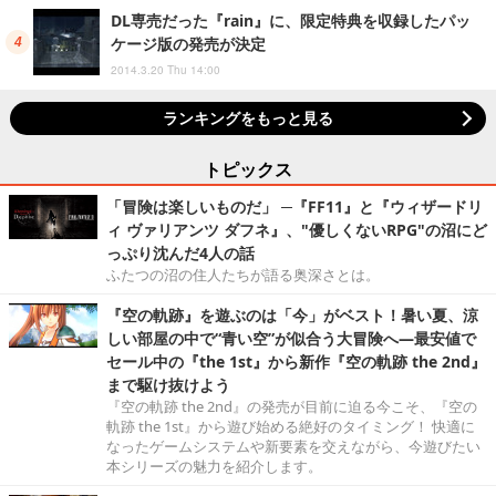
DL専売だった『rain』に、限定特典を収録したパッ
ケージ版の発売が決定
2014.3.20 Thu 14:00
ランキングをもっと見る
トピックス
「冒険は楽しいものだ」 ─『FF11』と『ウィザードリ
ィ ヴァリアンツ ダフネ』、"優しくないRPG"の沼にど
っぷり沈んだ4人の話
ふたつの沼の住人たちが語る奥深さとは。
『空の軌跡』を遊ぶのは「今」がベスト！暑い夏、涼
しい部屋の中で“青い空”が似合う大冒険へ―最安値で
セール中の『the 1st』から新作『空の軌跡 the 2nd』
まで駆け抜けよう
『空の軌跡 the 2nd』の発売が目前に迫る今こそ、『空の
軌跡 the 1st』から遊び始める絶好のタイミング！ 快適に
なったゲームシステムや新要素を交えながら、今遊びたい
本シリーズの魅力を紹介します。