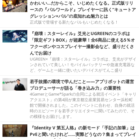
かわいい…だからこそ、いじめたくなる。正式版リリ
ースの『パルワールド』プレイヤーに訊く“キュートア
グレッション×パル”の底知れぬ魅力とは
正式版で登場する新たなパルもいじめたくなる！
『崩壊：スターレイル』爻光とUGREENのコラボは
「限定ギフトBOX」が超豪華！全6商品に使える5％オ
フクーポンやコスプレイヤー撮影会など、盛りだくさ
んでお届け
UGREEN×『崩壊：スターレイル』コラボは、爻光がデザイ
ンされていて美しい！モバイルバッテリーや急速充電器な
ど、ゲームと一緒に使いたいデバイスがてんこ盛り
若手抜擢の環境で学んだこと――アプリボットの運営
プロデューサーが語る「巻き込み力」の重要性
4GamerとGame*Sparkの合同による就活イベント「キャリ
アクエスト」の第4回が東京都立産業貿易センター浜松町
館で開催されました。このイベントに合わせ、自身の就活
時のエピソードを若手クリエイターに聞いてみたので、そ
の模様をお届けします。
『Identity V 第五人格』の新モード「手記の加筆」は
PvEと聞いたけれど……実際どうなの？集まってプレイ