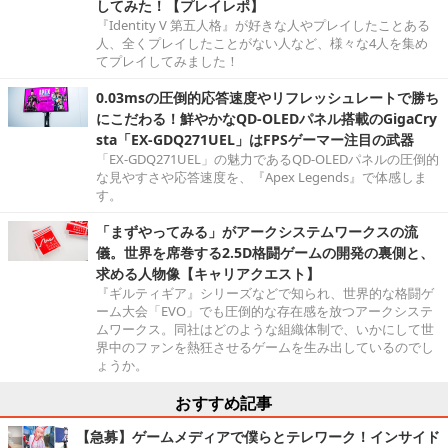
してみた！【プレイレポ】
『Identity V 第五人格』が好きな人やプレイしたことある
人、全くプレイしたことがない人など、様々な4人を集め
てプレイしてみました！
0.03msの圧倒的応答速度やリフレッシュレートで勝ち
にこだわる！鮮やかなQD-OLEDパネル搭載のGigaCry
sta「EX-GDQ271UEL」はFPSゲーマー注目の武器
「EX-GDQ271UEL」の魅力であるQD-OLEDパネルの圧倒的
な見やすさや応答速度を、『Apex Legends』で体感しま
す。
「まずやってみる」がアークシステムワークスの流
儀。世界を席巻する2.5D格闘ゲームの開発の裏側と、
求める人物像【キャリアクエスト】
『ギルティギア』シリーズなどで知られ、世界的な格闘ゲ
ーム大会「EVO」でも圧倒的な存在感を放つアークシステ
ムワークス。同社はどのような組織体制で、いかにして世
界中のファンを熱狂させるゲームを生み出しているのでし
ょうか。
おすすめ記事
【急募】ゲームメディアで僕らとテレワーク！インサイド