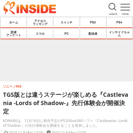
search
menu
アクセス
ホーム
スイッチ
PS5
PS4
ランキング
読者
インサイドちゃ
スマホ
PC
配信者
アンケート
ん
ソニー
PS3
TGS版とは違うステージが楽しめる『Castleva
nia -Lords of Shadow-』先行体験会が開催決
定
KONAMIは、12月16日に発売予定のPS3/Xbox360ソフト『Castlevania -Lords
of Shadow-』の先行体験会を開催することを発表しました。
2010.11.8 Mon 13:00
2010.11.8 Mon 13:00