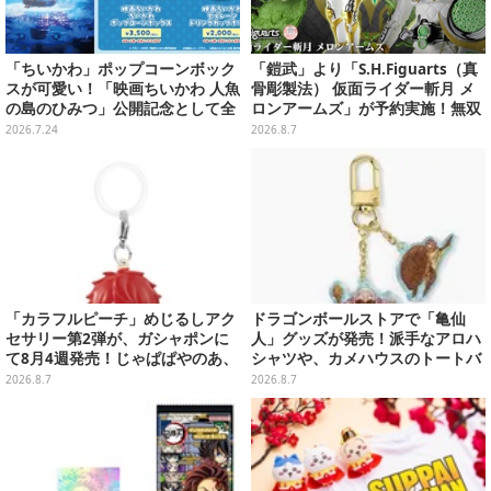
「ちいかわ」ポップコーンボック
「鎧武」より「S.H.Figuarts（真
スが可愛い！「映画ちいかわ 人魚
骨彫製法） 仮面ライダー斬月 メ
の島のひみつ」公開記念として全
ロンアームズ」が予約実施！無双
国劇場で販売、セイレーンドリン
セイバー、メロンディフェンダー
2026.7.24
2026.8.7
クカップホルダーも
が付属
「カラフルピーチ」めじるしアク
ドラゴンボールストアで「亀仙
セサリー第2弾が、ガシャポンに
人」グッズが発売！派手なアロハ
て8月4週発売！じゃぱぱやのあ、
シャツや、カメハウスのトートバ
シヴァたちメンバー11名分ライン
ッグなど夏らしいアイテムがズラ
2026.8.7
2026.8.7
ナップ
リ