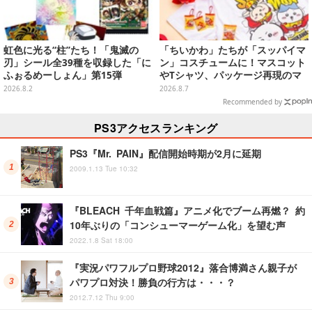
虹色に光る“柱”たち！「鬼滅の
「ちいかわ」たちが「スッパイマ
刃」シール全39種を収録した「に
ン」コスチュームに！マスコット
ふぉるめーしょん」第15弾
やTシャツ、パッケージ再現のマ
グネットなど全5アイテム
2026.8.2
2026.8.7
Recommended by
PS3アクセスランキング
PS3『Mr. PAIN』配信開始時期が2月に延期
2009.1.13 Tue 10:32
『BLEACH 千年血戦篇』アニメ化でブーム再燃？ 約
10年ぶりの「コンシューマーゲーム化」を望む声
2022.1.8 Sat 18:00
『実況パワフルプロ野球2012』落合博満さん親子が
パワプロ対決！勝負の行方は・・・？
2012.7.12 Thu 9:00