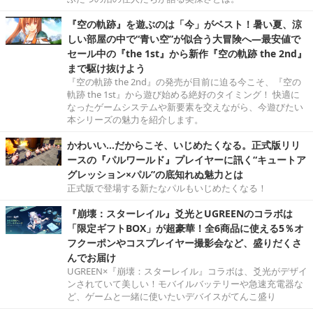
『空の軌跡』を遊ぶのは「今」がベスト！暑い夏、涼
しい部屋の中で“青い空”が似合う大冒険へ―最安値で
セール中の『the 1st』から新作『空の軌跡 the 2nd』
まで駆け抜けよう
『空の軌跡 the 2nd』の発売が目前に迫る今こそ、『空の
軌跡 the 1st』から遊び始める絶好のタイミング！ 快適に
なったゲームシステムや新要素を交えながら、今遊びたい
本シリーズの魅力を紹介します。
かわいい…だからこそ、いじめたくなる。正式版リリ
ースの『パルワールド』プレイヤーに訊く“キュートア
グレッション×パル”の底知れぬ魅力とは
正式版で登場する新たなパルもいじめたくなる！
『崩壊：スターレイル』爻光とUGREENのコラボは
「限定ギフトBOX」が超豪華！全6商品に使える5％オ
フクーポンやコスプレイヤー撮影会など、盛りだくさ
んでお届け
UGREEN×『崩壊：スターレイル』コラボは、爻光がデザイ
ンされていて美しい！モバイルバッテリーや急速充電器な
ど、ゲームと一緒に使いたいデバイスがてんこ盛り