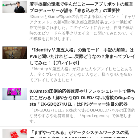
若手抜擢の環境で学んだこと――アプリボットの運営
プロデューサーが語る「巻き込み力」の重要性
4GamerとGame*Sparkの合同による就活イベント「キャリ
アクエスト」の第4回が東京都立産業貿易センター浜松町
館で開催されました。このイベントに合わせ、自身の就活
時のエピソードを若手クリエイターに聞いてみたので、そ
の模様をお届けします。
『Identity V 第五人格』の新モード「手記の加筆」は
PvEと聞いたけれど……実際どうなの？集まってプレイ
してみた！【プレイレポ】
『Identity V 第五人格』が好きな人やプレイしたことある
人、全くプレイしたことがない人など、様々な4人を集め
てプレイしてみました！
0.03msの圧倒的応答速度やリフレッシュレートで勝ち
にこだわる！鮮やかなQD-OLEDパネル搭載のGigaCry
sta「EX-GDQ271UEL」はFPSゲーマー注目の武器
「EX-GDQ271UEL」の魅力であるQD-OLEDパネルの圧倒的
な見やすさや応答速度を、『Apex Legends』で体感しま
す。
「まずやってみる」がアークシステムワークスの流