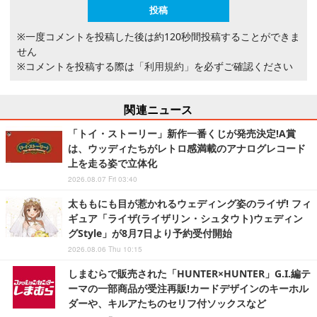
※一度コメントを投稿した後は約120秒間投稿することができま
せん
※コメントを投稿する際は
「利用規約」
を必ずご確認ください
関連ニュース
「トイ・ストーリー」新作一番くじが発売決定!A賞
は、ウッディたちがレトロ感満載のアナログレコード
上を走る姿で立体化
2026.08.07 Fri 03:40
太ももにも目が惹かれるウェディング姿のライザ! フィ
ギュア「ライザ(ライザリン・シュタウト)ウェディン
グStyle」が8月7日より予約受付開始
2026.08.06 Thu 10:15
しまむらで販売された「HUNTER×HUNTER」G.I.編テ
ーマの一部商品が受注再販!カードデザインのキーホル
ダーや、キルアたちのセリフ付ソックスなど