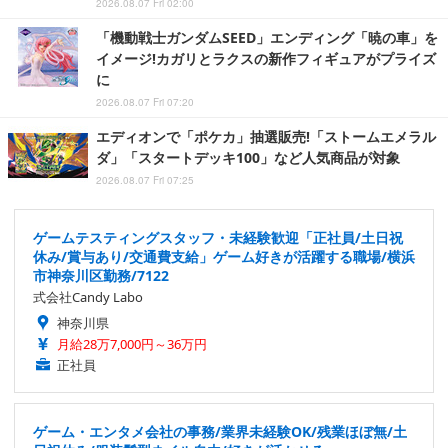
2026.08.07 Fri 02:00
「機動戦士ガンダムSEED」エンディング「暁の車」を
イメージ!カガリとラクスの新作フィギュアがプライズ
に
2026.08.07 Fri 07:20
エディオンで「ポケカ」抽選販売!「ストームエメラル
ダ」「スタートデッキ100」など人気商品が対象
2026.08.07 Fri 07:25
ゲームテスティングスタッフ・未経験歓迎「正社員/土日祝
休み/賞与あり/交通費支給」ゲーム好きが活躍する職場/横浜
市神奈川区勤務/7122
式会社Candy Labo
神奈川県
月給28万7,000円～36万円
正社員
ゲーム・エンタメ会社の事務/業界未経験OK/残業ほぼ無/土