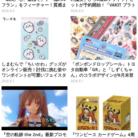
フラン」をフィーチャー！質感ま
ットが予約開始！「VAKIT プラト
でこだわった高級Tシャツが8月7
ーン」第1弾、各部関節可動仕様
2026.8.6
2026.8.6
日発売
しまむらで「ちいかわ」グッズが
「ボンボンドロップシール」トヨ
オンライン販売！討伐に挑む姿や
タ自動車「GR」と「しずくちゃ
ワンポイントが可愛いフェイスタ
ん」のコラボデザインが9月末登
オル、バスマットなど全14種
場！くま吉らも描かれた全4柄
2026.8.5
2026.8.1
『空の軌跡 the 2nd』最新プロモ
『ワンピース カードゲーム』4周