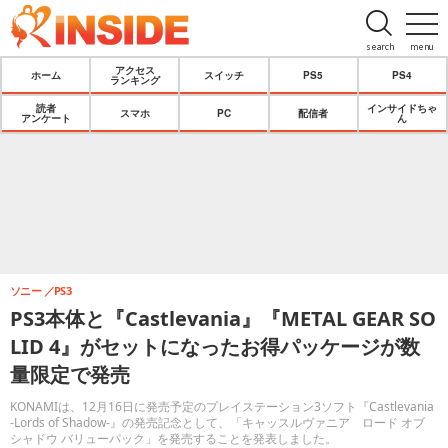
search
menu
アクセス
ホーム
スイッチ
PS5
PS4
ランキング
読者
インサイドちゃ
スマホ
PC
配信者
アンケート
ん
ソニー
PS3
PS3本体と『Castlevania』『METAL GEAR SO
LID 4』がセットになったお得パッケージが数
量限定で発売
KONAMIは、12月16日に発売予定のプレイステーション3ソフト『Castlevania
-Lords of Shadow-』の発売記念として、「キャッスルヴァニア ロード オブ
シャドウ バリューパック」を発売することを発表しました。