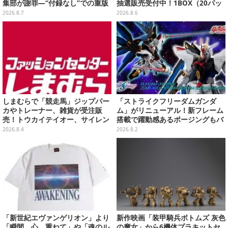
集部が謝罪―“付録なし”での重版
抽選販売受付中！1BOX（20パッ
対応を進行中
ク入り）
2026.8.7
2026.8.6
しまむらで「競走馬」ジップパー
「ストライクフリーダムガンダ
カやトレーナー、雑貨が受注販
ム」がリニューアル！新フレーム
売！トウカイテイオー、サイレン
搭載で躍動感あるポージングもバ
ススズカなど名馬5頭をデザイン
ッチリ
2026.8.4
2026.8.2
「新世紀エヴァンゲリオン」より
新作映画「装甲騎兵ボトムズ 灰色
「瞬間、心、重ねて」や「魂のル
の魔女」から6機体プラキットセ