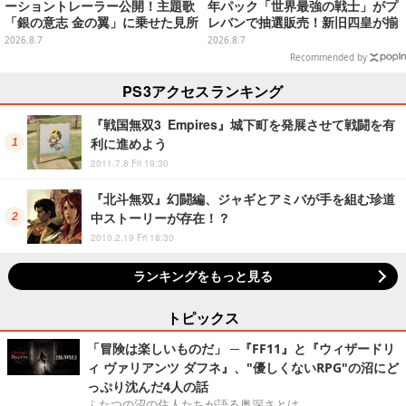
ーショントレーラー公開！主題歌
年パック「世界最強の戦士」がプ
「銀の意志 金の翼」に乗せた見所
レバンで抽選販売！新旧四皇が揃
満載の映像に
い踏み、刃牙作者が描く「カイド
2026.8.7
2026.8.7
ウ」も
Recommended by
PS3アクセスランキング
『戦国無双3 Empires』城下町を発展させて戦闘を有
利に進めよう
2011.7.8 Fri 19:30
『北斗無双』幻闘編、ジャギとアミバが手を組む珍道
中ストーリーが存在！？
2010.2.19 Fri 18:30
ランキングをもっと見る
トピックス
「冒険は楽しいものだ」 ─『FF11』と『ウィザードリ
ィ ヴァリアンツ ダフネ』、"優しくないRPG"の沼にど
っぷり沈んだ4人の話
ふたつの沼の住人たちが語る奥深さとは。