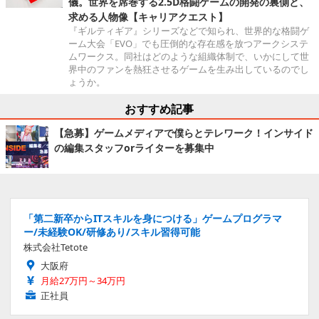
儀。世界を席巻する2.5D格闘ゲームの開発の裏側と、
求める人物像【キャリアクエスト】
『ギルティギア』シリーズなどで知られ、世界的な格闘ゲ
ーム大会「EVO」でも圧倒的な存在感を放つアークシステ
ムワークス。同社はどのような組織体制で、いかにして世
界中のファンを熱狂させるゲームを生み出しているのでし
ょうか。
おすすめ記事
【急募】ゲームメディアで僕らとテレワーク！インサイド
の編集スタッフorライターを募集中
「第二新卒からITスキルを身につける」ゲームプログラマ
ー/未経験OK/研修あり/スキル習得可能
株式会社Tetote
大阪府
月給27万円～34万円
正社員