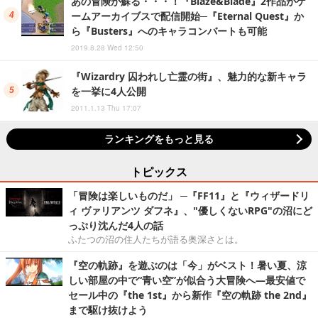
あの冒険が蘇る・・・！『Blaze&Blade』2作品がゲ
ームアーカイブスで配信開始─『Eternal Quest』か
ら『Busters』へのキャラコンバートも可能
2019.8.28 Wed 12:50
『Wizardry 囚われし亡霊の街』、魅力的な新キャラ
を一挙に4人公開
2011.1.13 Thu 17:07
ランキングをもっと見る
トピックス
「冒険は楽しいものだ」 ─『FF11』と『ウィザードリ
ィ ヴァリアンツ ダフネ』、"優しくないRPG"の沼にど
っぷり沈んだ4人の話
ふたつの沼の住人たちが語る奥深さとは。
『空の軌跡』を遊ぶのは「今」がベスト！暑い夏、涼
しい部屋の中で“青い空”が似合う大冒険へ―最安値で
セール中の『the 1st』から新作『空の軌跡 the 2nd』
まで駆け抜けよう