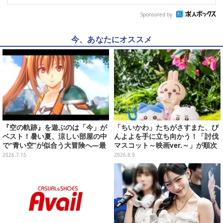
Sponsored by
今、あなたにオススメ
『空の軌跡』を遊ぶのは「今」が
「ちいかわ」たちがさすまた、び
ベスト！暑い夏、涼しい部屋の中
んよよを手に立ち向かう！「討伐
で“青い空”が似合う大冒険へ―最
マスコット～映画ver.～」が順次
安値でセール中の『the 1st』か
展開
2026.7.15
2026.8.9
ら新作『空の軌跡 the 2nd』まで
駆け抜けよう