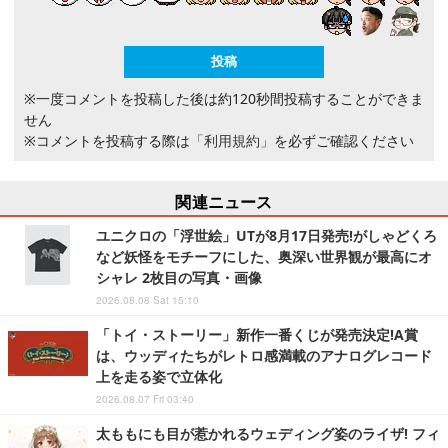
※一度コメントを投稿した後は約120秒間投稿することができま
せん
※コメントを投稿する際は
「利用規約」
を必ずご確認ください
関連ニュース
ユニクロの「浮世絵」UTが8月17日発売!がしゃどくろ
など妖怪をモチーフにした、奥深い世界観が最高にオ
シャレ 2枚目の写真・画像
2026.08.08 Sat 15:10
「トイ・ストーリー」新作一番くじが発売決定!A賞
は、ウッディたちがレトロ感満載のアナログレコード
上を走る姿で立体化
2026.08.07 Fri 03:40
太ももにも目が惹かれるウェディング姿のライザ! フィ