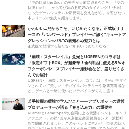
『空の軌跡 the 2nd』の発売が目前に迫る今こそ、『空の
軌跡 the 1st』から遊び始める絶好のタイミング！ 快適に
なったゲームシステムや新要素を交えながら、今遊びたい
本シリーズの魅力を紹介します。
かわいい…だからこそ、いじめたくなる。正式版リリ
ースの『パルワールド』プレイヤーに訊く“キュートア
グレッション×パル”の底知れぬ魅力とは
正式版で登場する新たなパルもいじめたくなる！
『崩壊：スターレイル』爻光とUGREENのコラボは
「限定ギフトBOX」が超豪華！全6商品に使える5％オ
フクーポンやコスプレイヤー撮影会など、盛りだくさ
んでお届け
UGREEN×『崩壊：スターレイル』コラボは、爻光がデザイ
ンされていて美しい！モバイルバッテリーや急速充電器な
ど、ゲームと一緒に使いたいデバイスがてんこ盛り
若手抜擢の環境で学んだこと――アプリボットの運営
プロデューサーが語る「巻き込み力」の重要性
4GamerとGame*Sparkの合同による就活イベント「キャリ
アクエスト」の第4回が東京都立産業貿易センター浜松町
館で開催されました。このイベントに合わせ、自身の就活
時のエピソードを若手クリエイターに聞いてみたので、そ