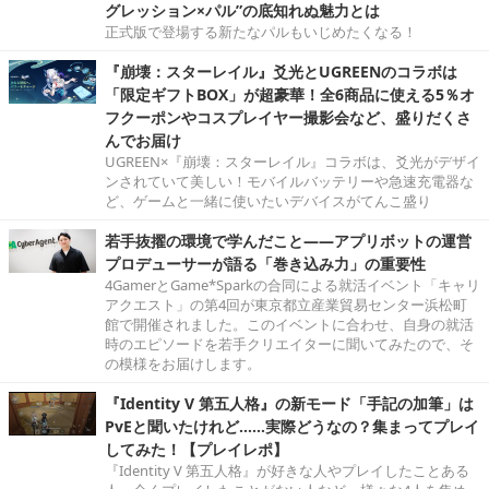
グレッション×パル”の底知れぬ魅力とは
正式版で登場する新たなパルもいじめたくなる！
『崩壊：スターレイル』爻光とUGREENのコラボは
「限定ギフトBOX」が超豪華！全6商品に使える5％オ
フクーポンやコスプレイヤー撮影会など、盛りだくさ
んでお届け
UGREEN×『崩壊：スターレイル』コラボは、爻光がデザイ
ンされていて美しい！モバイルバッテリーや急速充電器な
ど、ゲームと一緒に使いたいデバイスがてんこ盛り
若手抜擢の環境で学んだこと――アプリボットの運営
プロデューサーが語る「巻き込み力」の重要性
4GamerとGame*Sparkの合同による就活イベント「キャリ
アクエスト」の第4回が東京都立産業貿易センター浜松町
館で開催されました。このイベントに合わせ、自身の就活
時のエピソードを若手クリエイターに聞いてみたので、そ
の模様をお届けします。
『Identity V 第五人格』の新モード「手記の加筆」は
PvEと聞いたけれど……実際どうなの？集まってプレイ
してみた！【プレイレポ】
『Identity V 第五人格』が好きな人やプレイしたことある