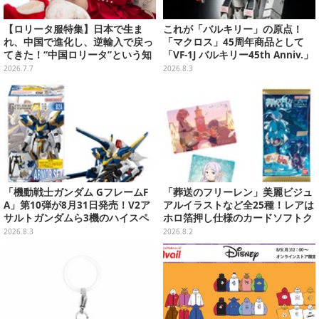
【ロリータ服特集】日本で生ま
これが「バルキリー」の原点！
れ、中国で進化し、逆輸入で戻っ
「マクロス」45周年商品として
てきた！“中国ロリータ”という知
「VF-1J バルキリー45th Anniv.」
られざる巨大カルチャーの今を取
が予約開始
2026.7.7
2026.8.3
材【写真22枚】
「機動戦士ガンダム GフレームF
「葬送のフリーレン」美麗ビジュ
A」第10弾が8月31日発売！V2ア
アルイラストなど全25種！レアは
サルトガンダムら3機のハイスペ
ホロ箔押し仕様のカードソフトク
ック可動フィギュア
ッキー
2026.8.3
2026.8.2