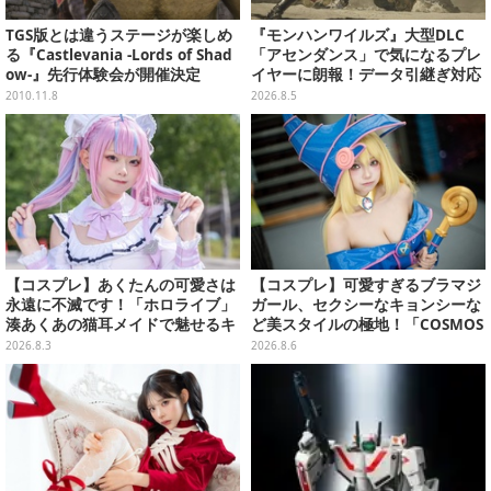
TGS版とは違うステージが楽しめ
『モンハンワイルズ』大型DLC
る『Castlevania -Lords of Shad
「アセンダンス」で気になるプレ
ow-』先行体験会が開催決定
イヤーに朗報！データ引継ぎ対応
の「序盤体験版」が本日8月5日配
2010.11.8
2026.8.5
信
【コスプレ】あくたんの可愛さは
【コスプレ】可愛すぎるブラマジ
永遠に不滅です！「ホロライブ」
ガール、セクシーなキョンシーな
湊あくあの猫耳メイドで魅せるキ
ど美スタイルの極地！「COSMOS
ュートなポーズと美脚が眩しい
創作攝影展」台湾美女レイヤーま
2026.8.3
2026.8.6
【写真9枚】
とめ【写真26枚】