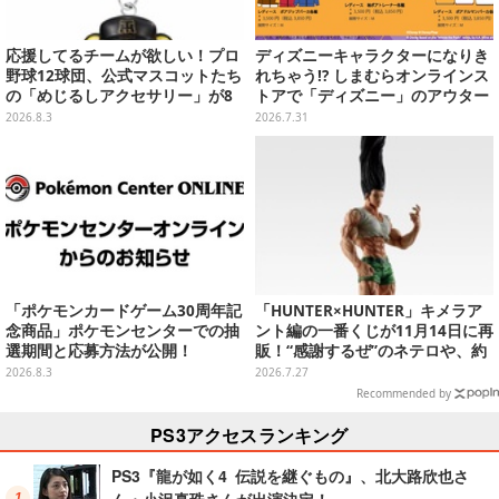
応援してるチームが欲しい！プロ
ディズニーキャラクターになりき
野球12球団、公式マスコットたち
れちゃう!? しまむらオンラインス
の「めじるしアクセサリー」が8
トアで「ディズニー」のアウター
月第2週より再販
が8月3日発売
2026.8.3
2026.7.31
「ポケモンカードゲーム30周年記
「HUNTER×HUNTER」キメラア
念商品」ポケモンセンターでの抽
ント編の一番くじが11月14日に再
選期間と応募方法が公開！
販！“感謝するぜ”のネテロや、約
1mある「ゴンさん フィギュア」
2026.8.3
2026.7.27
も
Recommended by
PS3アクセスランキング
PS3『龍が如く4 伝説を継ぐもの』、北大路欣也さ
ん・小沢真珠さんが出演決定！