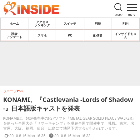
search
menu
アクセス
ホーム
スイッチ
PS5
PS4
ランキング
読者
インサイドちゃ
スマホ
PC
配信者
アンケート
ん
ソニー
PS3
KONAMI、『Castlevania -Lords of Shadow
-』日本語版キャストを発表
KONAMIは、好評発売中のPSPソフト『METAL GEAR SOLID PEACE WALKER』
を使った全国大会「サマーキャンプ」を現在全国で開催中で、札幌、東京、名
古屋、大阪、福岡、仙台、広島にて地区予選大会が行われています。
2010.8.16 Mon 16:35
2010.8.16 Mon 16:33