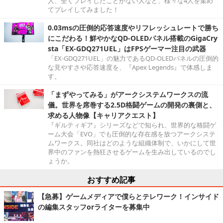
人、全くプレイしたことがない人など、様々な4人を集め
てプレイしてみました！
0.03msの圧倒的応答速度やリフレッシュレートで勝ち
にこだわる！鮮やかなQD-OLEDパネル搭載のGigaCry
sta「EX-GDQ271UEL」はFPSゲーマー注目の武器
「EX-GDQ271UEL」の魅力であるQD-OLEDパネルの圧倒的
な見やすさや応答速度を、『Apex Legends』で体感しま
す。
「まずやってみる」がアークシステムワークスの流
儀。世界を席巻する2.5D格闘ゲームの開発の裏側と、
求める人物像【キャリアクエスト】
『ギルティギア』シリーズなどで知られ、世界的な格闘ゲ
ーム大会「EVO」でも圧倒的な存在感を放つアークシステ
ムワークス。同社はどのような組織体制で、いかにして世
界中のファンを熱狂させるゲームを生み出しているのでし
ょうか。
おすすめ記事
【急募】ゲームメディアで僕らとテレワーク！インサイド
の編集スタッフorライターを募集中