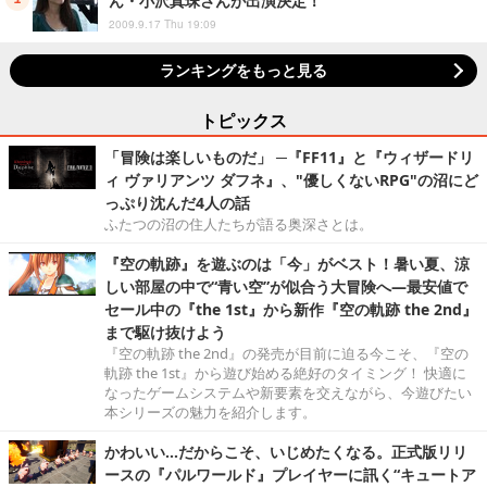
2009.9.17 Thu 19:09
ランキングをもっと見る
トピックス
「冒険は楽しいものだ」 ─『FF11』と『ウィザードリ
ィ ヴァリアンツ ダフネ』、"優しくないRPG"の沼にど
っぷり沈んだ4人の話
ふたつの沼の住人たちが語る奥深さとは。
『空の軌跡』を遊ぶのは「今」がベスト！暑い夏、涼
しい部屋の中で“青い空”が似合う大冒険へ―最安値で
セール中の『the 1st』から新作『空の軌跡 the 2nd』
まで駆け抜けよう
『空の軌跡 the 2nd』の発売が目前に迫る今こそ、『空の
軌跡 the 1st』から遊び始める絶好のタイミング！ 快適に
なったゲームシステムや新要素を交えながら、今遊びたい
本シリーズの魅力を紹介します。
かわいい…だからこそ、いじめたくなる。正式版リリ
ースの『パルワールド』プレイヤーに訊く“キュートア