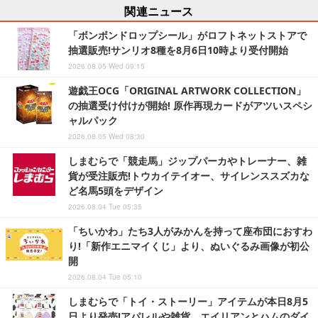
関連ニュース
「ボンボンドロップシール」がロフトネットストアで
抽選販売!サンリオ8種を8月6日10時より受付開始
2026.08.05 Wed 09:15
遊戯王OCG「ORIGINAL ARTWORK COLLECTION」
の抽選受け付けが開始! 原作再現カードがアツいスペシ
ャルパック
2026.08.05 Wed 08:30
しまむらで「競走馬」ジップパーカやトレーナー、雑
貨が受注販売!トウカイテイオー、サイレンススズカな
ど名馬5頭をデザイン
2026.08.04 Tue 05:35
「ちいかわ」たち3人がみかんを持って座布団におすわ
り!「新作エニマイくじ」より、ぬいぐるみ画像が初公
開
2026.08.04 Tue 05:10
しまむらで「トイ・ストーリー」アイテムが本日8月5
日より発売!アパレルや雑貨、エイリアンとハムのダイ