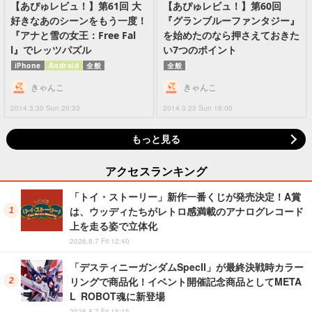
【あぴゅレビュ！】第61回 大
【あぴゅレビュ！】第60回
好きなあのシーンをもう一度！
『グランブルーファンタジー』
『アナと雪の女王：Free Fal
を始めたのなら押さえておきた
l』でレッツパズル
い7つのポイント
iPhone
Android
全般
全般
きゃんこ
きゃんこ
2014.3.30 Sun 20:33
2014.3.23 Sun 18:00
もっと見る
アクセスランキング
「トイ・ストーリー」新作一番くじが発売決定！A賞
は、ウッディたちがレトロ感満載のアナログレコード
上を走る姿で立体化
2026.8.7 Fri 12:40
「デスティニーガンダムSpecII」が最終決戦時カラー
リングで商品化！イベント開催記念商品としてMETA
L ROBOT魂に新登場
2026.8.7 Fri 15:15