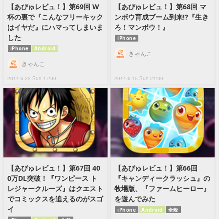
【あぴゅレビュ！】第69回 W
【あぴゅレビュ！】第68回 マ
杯の裏で『こんなフリーキック
ンボウ育成ブーム到来!?『生き
はイヤだ』にハマってしまいま
ろ！マンボウ！』
した
iPhone
iPhone
Android
きゃんこ
きゃんこ
2014.6.22 Sun 17:00
2014.6.15 Sun 21:00
【あぴゅレビュ！】第67回 40
【あぴゅレビュ！】第66回
0万DL突破！『ワンピース ト
『キャンディークラッシュ』の
レジャークルーズ』はクエスト
牧場版、『ファームヒーロー』
でコミックスを追えるのがスゴ
を遊んでみた
イ
iPhone
Android
全般