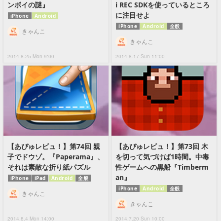
ンボイの謎』
i REC SDKを使っているところ
に注目せよ
iPhone
Android
iPhone
Android
全般
きゃんこ
きゃんこ
2014.8.25 Mon 9:00
2014.8.17 Sun 11:00
【あぴゅレビュ！】第74回 親
【あぴゅレビュ！】第73回 木
子でドウゾ。『Paperama』、
を切って気づけば1時間。中毒
それは素敵な折り紙パズル
性ゲームへの黒船『Timberm
an』
iPhone
iPad
Android
全般
iPhone
Android
全般
きゃんこ
きゃんこ
2014.8.4 Mon 14:00
2014.7.20 Sun 10:00