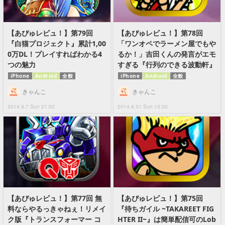
【あぴゅレビュ！】第79回
【あぴゅレビュ！】第78回
『白猫プロジェクト』累計1,00
「ワンオペでラーメン屋でもや
0万DL！プレイすればわかる4
るか！」吉田くんの発言がエモ
つの魅力
すぎる『行列のできる波動軒』
iPhone
Android
全般
iPhone
Android
全般
きゃんこ
きゃんこ
2014.9.7 Sun 21:00
2014.8.31 Sun 13:00
【あぴゅレビュ！】第77回 無
【あぴゅレビュ！】第75回
料ならやるっきゃねぇ！リメイ
『待ちガイル ~TAKAREET FIG
ク版『トランスフォーマー コ
HTER II~』は簡単配信可のLob