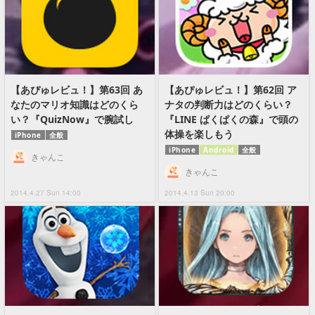
【あぴゅレビュ！】第63回 あ
【あぴゅレビュ！】第62回 ア
なたのマリオ知識はどのくら
ナタの判断力はどのくらい？
い？『QuizNow』で腕試し
『LINE ぱくぱくの森』で頭の
体操を楽しもう
iPhone
全般
iPhone
Android
全般
きゃんこ
きゃんこ
2014.4.27 Sun 14:00
2014.4.13 Sun 20:00