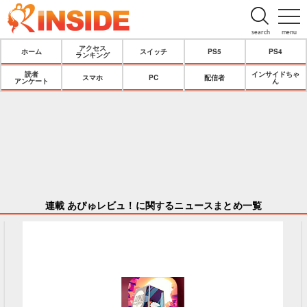
search
menu
アクセス
ホーム
スイッチ
PS5
PS4
ランキング
読者
インサイドちゃ
スマホ
PC
配信者
アンケート
ん
連載 あぴゅレビュ！に関するニュースまとめ一覧