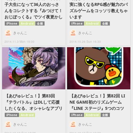
子大生になって36人のおっさ
実に強くなるRPG感が魅力のパ
んをコレクトする『みつけて！
ズルゲームをコッソリ教えちゃ
おじぽっくる』でツイ夜更かし
います
iPhone
Android
全般
iPhone
Android
全般
きゃんこ
きゃんこ
2014.11.3 Mon 19:00
2014.10.26 Sun 16:30
【あぴゅレビュ！】第83回
【あぴゅレビュ！】第82回 LI
『テラバトル』はDLして応援
NE GAME初のリズムゲーム
したくなる、オシャレなアプリ
『LINE ステージ』5つのコツ
iPhone
Android
iPhone
Android
全般
きゃんこ
きゃんこ