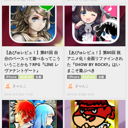
2014.10.19 Sun 18:25
2014.10.12 Sun 19:00
【あぴゅレビュ！】第81回 自
【あぴゅレビュ！】第80回 祝
分のペースって遊べるってこう
アニメ化！全面リファインされ
いうことかも？RPG『LINE レ
た『SHOW BY ROCK!!』はい
ヴァナントゲート』
まこそ遊ぶべき
iPhone
Android
全般
iPhone
Android
全般
きゃんこ
きゃんこ
2014.10.5 Sun 17:00
2014.9.15 Mon 9:00