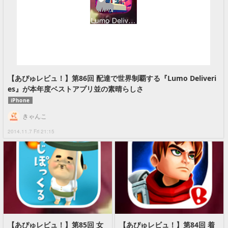
【あぴゅレビュ！】第86回 配達で世界制覇する『Lumo Deliveri
es』が本年度ベストアプリ並の素晴らしさ
iPhone
きゃんこ
2014.11.7 Fri 21:15
【あぴゅレビュ！】第85回 女
【あぴゅレビュ！】第84回 着