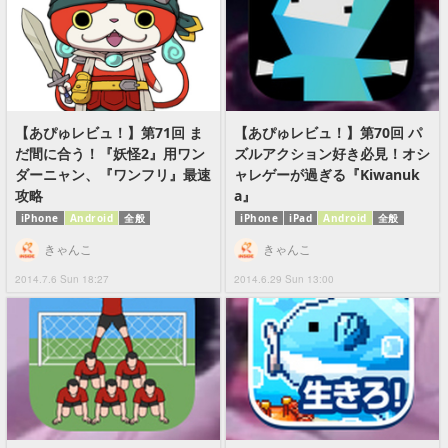
【あぴゅレビュ！】第71回 ま
【あぴゅレビュ！】第70回 パ
だ間に合う！『妖怪2』用ワン
ズルアクション好き必見！オシ
ダーニャン、『ワンフリ』最速
ャレゲーが過ぎる『Kiwanuk
攻略
a』
iPhone
Android
全般
iPhone
iPad
Android
全般
きゃんこ
きゃんこ
2014.7.6 Sun 18:27
2014.6.29 Sun 13:00