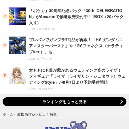
『ポケカ』30周年記念パック「30th CELEBRATIO
N」がAmazonで抽選販売受付中！1BOX（20パック
入り）
2026.8.6 Thu 12:30
プレバンでガンプラ3商品が再販！「HG ガンダムエ
アマスターバースト」や「RGフェネクス（ナラティ
ブVer.）」も
2026.8.7 Fri 9:10
太ももにも目が惹かれるウェディング姿のライザ！
フィギュア「ライザ（ライザリン・シュタウト）ウェ
ディングStyle」が8月7日より予約受付開始
2026.8.6 Thu 19:15
ランキングをもっと見る
連載 あぴゅレビュ！ 特集
ホーム
›