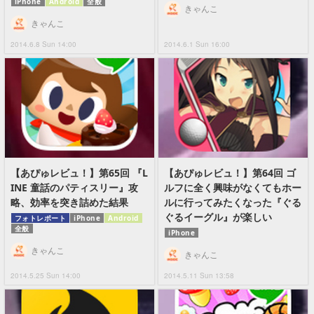
iPhone
Android
全般
きゃんこ
きゃんこ
2014.6.8 Sun 14:00
2014.6.1 Sun 16:00
【あぴゅレビュ！】第65回 『L
【あぴゅレビュ！】第64回 ゴ
INE 童話のパティスリー』攻
ルフに全く興味がなくてもホー
略、効率を突き詰めた結果
ルに行ってみたくなった『ぐる
ぐるイーグル』が楽しい
フォトレポート
iPhone
Android
全般
iPhone
きゃんこ
きゃんこ
2014.5.25 Sun 14:00
2014.5.11 Sun 13:58