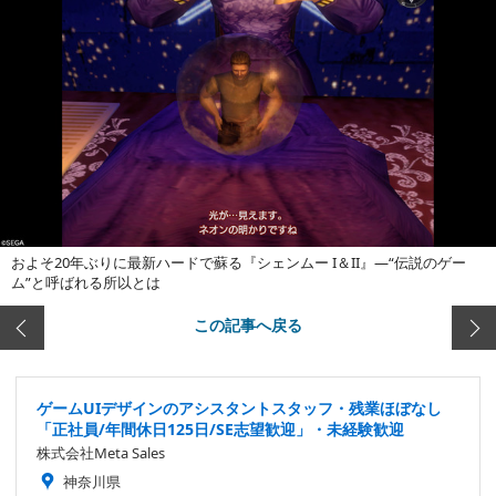
およそ20年ぶりに最新ハードで蘇る『シェンムー I＆II』―“伝説のゲー
ム”と呼ばれる所以とは
この記事へ戻る
ゲームUIデザインのアシスタントスタッフ・残業ほぼなし
「正社員/年間休日125日/SE志望歓迎」・未経験歓迎
株式会社Meta Sales
神奈川県