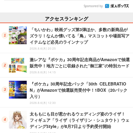
Sponsored by
アクセスランキング
「ちいかわ」映画グッズ第3弾ほか、多数の新商品が
ズラリ！なんか懐いてる「鳥」マスコットや場面写ア
イテムなど必見のラインナップ
2026.8.6(木) 20:25
激レアな『ポケカ』30周年記念商品がAmazonで抽選
販売中！地方ごとに収録された“御三家”の特別カード
2026.8.6(木) 14:15
『ポケカ』30周年記念パック「30th CELEBRATIO
N」がAmazonで抽選販売受付中！1BOX（20パック
入り）
2026.8.6(木) 12:30
太ももにも目が惹かれるウェディング姿のライザ！
フィギュア「ライザ（ライザリン・シュタウト）ウェ
ディングStyle」が8月7日より予約受付開始