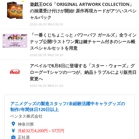
遊戯王OCG「ORIGINAL ARTWORK COLLECTION」
の抽選受け付けが開始! 原作再現カードがアツいスペシ
ャルパック
2026.08.05 Wed 08:30
「一番くじちょこっと パワーパフ ガールズ」全ライン
ナップ公開!ラストワン賞は鍵チャーム付きのシール帳
スペシャルセットを用意
2026.08.05 Wed 09:45
アベイルで8月8日に登場する「スター・ウォーズ」グ
ローグーTシャツの一つが、納品トラブルにより販売日
変更へ
2026.08.05 Wed 01:45
アニメグッズの製造スタッフ/未経験活躍中キャラグッズの
制作/年間休日120日以上
ベンタス株式会社
神奈川県
月給32万4,200円～57万円
正社員