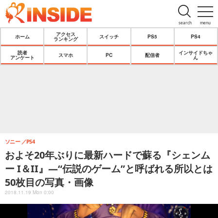
search
menu
アクセス
ホーム
スイッチ
PS5
PS4
ランキング
読者
インサイドちゃ
スマホ
PC
配信者
アンケート
ん
ソニー
PS4
およそ20年ぶりに最新ハードで蘇る『シェンム
ー I＆II』―“伝説のゲーム”と呼ばれる所以とは
50枚目の写真・画像
2018.11.19 Mon 0:00