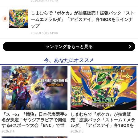
2026.8.6(木) 19:15
しまむらで『ポケカ』が抽選販売！拡張パック「スト
ームエメラルダ」「アビスアイ」各1BOXをラインナ
ップ
2026.8.5(水) 14:00
ランキングをもっと見る
今、あなたにオススメ
『スト6』『餓狼』日本代表選手6
しまむらで『ポケカ』が抽選販
名が決定！サウジアラビアで開催
売！拡張パック「ストームエメラ
するeスポーツ大会「ENC」で世
ルダ」「アビスアイ」各1BOXを
界に挑む
ラインナップ
2026.8.4
2026.8.5