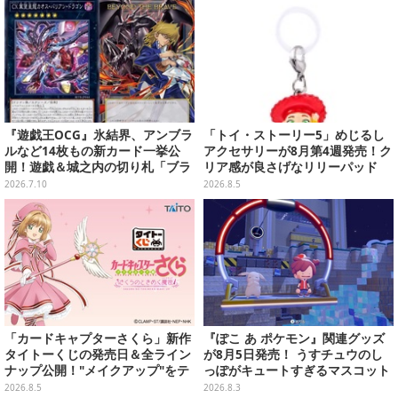
『遊戯王OCG』氷結界、アンブラ
「トイ・ストーリー5」めじるし
ルなど14枚もの新カード一挙公
アクセサリーが8月第4週発売！ク
開！遊戯＆城之内の切り札「ブラ
リア感が良さげなリリーパッド
ック・デーモンズ・ドラゴン」も
や、ジェシーなど全5種ラインナ
2026.7.10
2026.8.5
新たな装いで登場
ップ
「カードキャプターさくら」新作
『ぽこ あ ポケモン』関連グッズ
タイトーくじの発売日＆全ライン
が8月5日発売！ うすチュウのし
ナップ公開！"メイクアップ"をテ
っぽがキュートすぎるマスコット
ーマに、日常でも使いたくなるア
など、まとめてご紹介
2026.8.5
2026.8.3