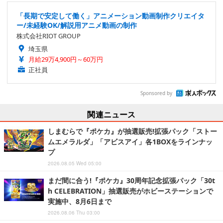
「長期で安定して働く」アニメーション動画制作クリエイタ
ー/未経験OK/解説用アニメ動画の制作
株式会社RIOT GROUP
埼玉県
月給29万4,900円～60万円
正社員
Sponsored by
関連ニュース
しまむらで『ポケカ』が抽選販売!拡張パック「ストー
ムエメラルダ」「アビスアイ」各1BOXをラインナッ
プ
2026.08.05 Wed 05:00
まだ間に合う!『ポケカ』30周年記念拡張パック「30t
h CELEBRATION」抽選販売がホビーステーションで
実施中、8月6日まで
2026.08.06 Thu 03:00