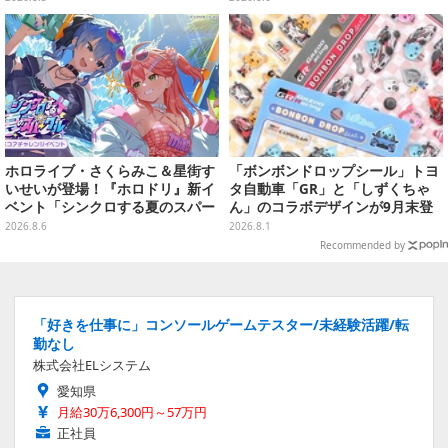
ストア開催
かさを演出
ホロライブ・さくらみこ＆星街す
「ボンボンドロップシール」トヨ
いせいが登場！『ホロドリ』新イ
タ自動車「GR」と「しずくちゃ
ベント「シンクロする夏のスパー
ん」のコラボデザインが9月末登
クル」開催決定ーmiCometのイ
場！くま吉らも描かれた全4柄
2026.8.6
2026.8.1
ベントメモリーや楽曲などが新た
Recommended by
に追加へ
「好きを仕事に」コンソールゲームテスター/未経験活躍/転
勤なし
株式会社ELシステム
愛知県
月給30万6,300円～57万円
正社員