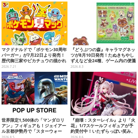
イテムがズラリ
マクドナルドで「ポケモン30周年
『どうぶつの森』キャラマグネッ
バーガー」が7月22日より発売！
ツが8月10日発売！たぬきちやし
歴代御三家やピカチュウの描かれ
ずえなど全24種、ゲーム内の便箋
たオリジナルパッケージが可愛い
風メモカード全10種も
2026.7.21
2026.8.3
世界限定1,500体の「マンダロリ
『崩壊：スターレイル』より「火
アン」フィギュアも！ジェイアー
花」1/7スケールフィギュアが予
ル京都伊勢丹で「スターウォー
約受付中！いたずらっぽい笑み、
ズ」&「マーベル」ポップアップ
シルクハット型のステージが華や
2026.8.5
2026.8.6