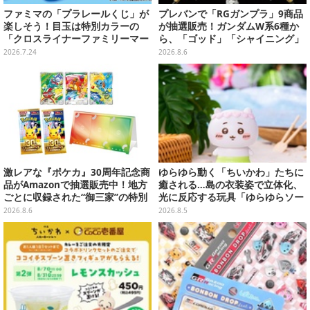
ファミマの「プラレールくじ」が
プレバンで「RGガンプラ」9商品
楽しそう！目玉は特別カラーの
が抽選販売！ガンダムW系6種か
「クロスライナーファミリーマー
ら、「ゴッド」「シャイニング」
ト号」、その他ライナップも注目
まで
2026.7.24
2026.8.6
激レアな『ポケカ』30周年記念商
ゆらゆら動く「ちいかわ」たちに
品がAmazonで抽選販売中！地方
癒される…島の衣装姿で立体化、
ごとに収録された“御三家”の特別
光に反応する玩具「ゆらゆらソー
カード
ラー」全8種が全国アミューズメ
2026.8.6
2026.8.5
ント施設にて展開