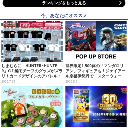
ランキングをもっと見る
今、あなたにオススメ
しまむらに「HUNTER×HUNTE
世界限定1,500体の「マンダロリ
R」G.I.編モチーフのグッズがズラ
アン」フィギュアも！ジェイアー
リ！カードデザインのアパレル・
ル京都伊勢丹で「スターウォー
雑貨、ゴレイヌの「オレが3人分
ズ」&「マーベル」ポップアップ
2026.7.29
2026.8.5
になる…」も
ストア開催