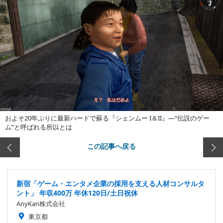
およそ20年ぶりに最新ハードで蘇る『シェンムー I＆II』―“伝説のゲー
ム”と呼ばれる所以とは
この記事へ戻る
新宿「ゲーム・エンタメ企業の採用を支える人材コンサルタ
ント」 年収400万 年休120日/土日祝休
AnyKan株式会社
東京都