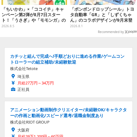
「ちいかわ」×「ココイチ」キャ
「ボンボンドロップシール」トヨ
ンペーン第2弾が8月7日スター
タ自動車「GR」と「しずくちゃ
ト！「うさぎ」や「モモンガ」の
ん」のコラボデザインが9月末登
スプーン置きをGETしよう
場！くま吉らも描かれた全4柄
2026.8.5
2026.8.1
Recommended by
カチッと組んで完成へ!手順どおりに進める作業/ゲームコン
トローラーの組立補助/未経験歓迎
株式会社Tetote
埼玉県
月給27万円～34万円
正社員
アニメーション動画制作クリエイター/未経験OK/キャラクタ
ーの作画と動画化/スピード選考/退職金制度あり
株式会社RIOT GROUP
大阪府
月給29万1,200円～60万円