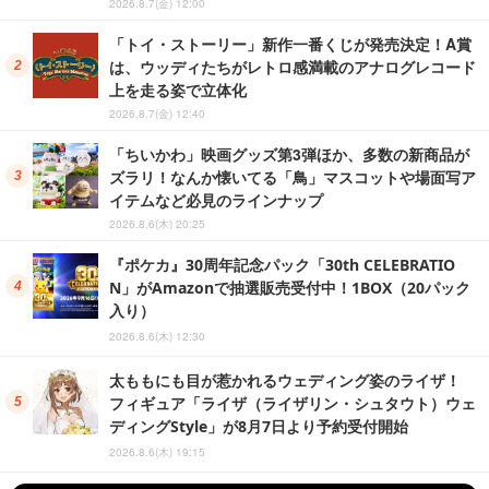
2026.8.7(金) 12:00
「トイ・ストーリー」新作一番くじが発売決定！A賞
は、ウッディたちがレトロ感満載のアナログレコード
上を走る姿で立体化
2026.8.7(金) 12:40
「ちいかわ」映画グッズ第3弾ほか、多数の新商品が
ズラリ！なんか懐いてる「鳥」マスコットや場面写ア
イテムなど必見のラインナップ
2026.8.6(木) 20:25
『ポケカ』30周年記念パック「30th CELEBRATIO
N」がAmazonで抽選販売受付中！1BOX（20パック
入り）
2026.8.6(木) 12:30
太ももにも目が惹かれるウェディング姿のライザ！
フィギュア「ライザ（ライザリン・シュタウト）ウェ
ディングStyle」が8月7日より予約受付開始
2026.8.6(木) 19:15