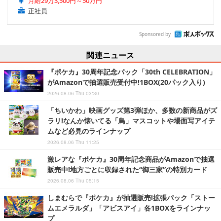
月給29万3,500円～50万円
正社員
Sponsored by
関連ニュース
『ポケカ』30周年記念パック「30th CELEBRATION」
がAmazonで抽選販売受付中!1BOX(20パック入り)
2026.08.06 Thu 03:30
「ちいかわ」映画グッズ第3弾ほか、多数の新商品がズ
ラリ!なんか懐いてる「鳥」マスコットや場面写アイテ
ムなど必見のラインナップ
2026.08.06 Thu 11:25
激レアな『ポケカ』30周年記念商品がAmazonで抽選
販売中!地方ごとに収録された“御三家”の特別カード
2026.08.06 Thu 05:15
しまむらで『ポケカ』が抽選販売!拡張パック「ストー
ムエメラルダ」「アビスアイ」各1BOXをラインナッ
プ