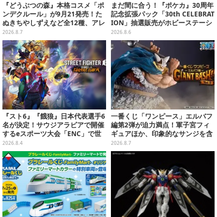
『どうぶつの森』本格コスメ「ポ
まだ間に合う！『ポケカ』30周年
ンデクルール」が9月21発売！た
記念拡張パック「30th CELEBRAT
ぬきちやしずえなど全12種、アレ
ION」抽選販売がホビーステーシ
ンジできるリアクションシールも
ョンで実施中、8月6日まで
2026.8.7
2026.8.6
付属
『スト6』『餓狼』日本代表選手6
一番くじ「ワンピース」エルバフ
名が決定！サウジアラビアで開催
編第2弾が迫力満点！軍子宮フィ
するeスポーツ大会「ENC」で世
ギュアほか、印象的なサンジを含
界に挑む
む“手配書”ポスターなどにも注目
2026.8.4
2026.8.7