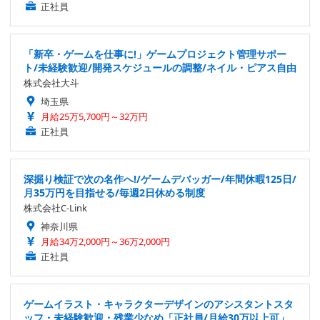
正社員
「新卒・ゲームを仕事に!」ゲームプロジェクト管理サポー
ト/未経験歓迎/開発スケジュールの調整/ネイル・ピアス自由
株式会社大斗
埼玉県
月給25万5,700円～32万円
正社員
深掘り検証で次の名作へ!/ゲームデバッガー/年間休暇125日/
月35万円を目指せる/毎週2日休める制度
株式会社C-Link
神奈川県
月給34万2,000円～36万2,000円
正社員
ゲームイラスト・キャラクターデザインのアシスタントスタ
ッフ・未経験歓迎・残業少なめ「正社員/月給30万以上可」