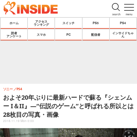
search
menu
アクセス
ホーム
スイッチ
PS5
PS4
ランキング
読者
インサイドちゃ
スマホ
PC
配信者
アンケート
ん
ソニー
PS4
およそ20年ぶりに最新ハードで蘇る『シェンム
ー I＆II』―“伝説のゲーム”と呼ばれる所以とは
28枚目の写真・画像
2018.11.19 Mon 0:00