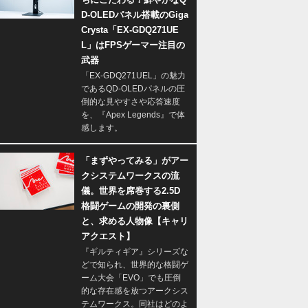
D-OLEDパネル搭載のGiga
Crysta「EX-GDQ271UE
L」はFPSゲーマー注目の
武器
「EX-GDQ271UEL」の魅力
であるQD-OLEDパネルの圧
倒的な見やすさや応答速度
を、『Apex Legends』で体
感します。
「まずやってみる」がアー
クシステムワークスの流
儀。世界を席巻する2.5D
格闘ゲームの開発の裏側
と、求める人物像【キャリ
アクエスト】
『ギルティギア』シリーズな
どで知られ、世界的な格闘ゲ
ーム大会「EVO」でも圧倒
的な存在感を放つアークシス
テムワークス。同社はどのよ