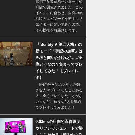
京都立産業貿易センター浜松
町館で開催されました。この
イベントに合わせ、自身の就
活時のエピソードを若手クリ
エイターに聞いてみたので、
その模様をお届けします。
『Identity V 第五人格』の
新モード「手記の加筆」は
PvEと聞いたけれど……実
際どうなの？集まってプレ
イしてみた！【プレイレ
ポ】
『Identity V 第五人格』が好
きな人やプレイしたことある
人、全くプレイしたことがな
い人など、様々な4人を集め
てプレイしてみました！
0.03msの圧倒的応答速度
やリフレッシュレートで勝
ちにこだわる！鮮やかなQ