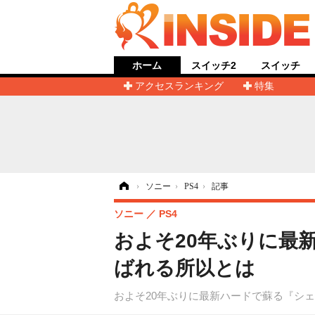
ホーム
スイッチ2
スイッチ
アクセスランキング
特集
ホーム
›
ソニー
›
PS4
›
記事
ソニー
PS4
およそ20年ぶりに最新
ばれる所以とは
およそ20年ぶりに最新ハードで蘇る『シェ