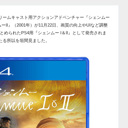
ドリームキャスト用アクションアドベンチャー『シェンムー
ーII』（2001年）が11月22日、画質の向上やUIなど調整
められたPS4用『シェンムー I＆II』として発売されま
”たる所以を垣間見ました。