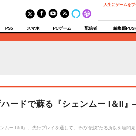
人生にゲームをプ
PS5
スマホ
PCゲーム
配信者
編集部PUS
ハードで蘇る『シェンムー I＆II』
ンムー I＆II』。先行プレイを通して、その“伝説”たる所以を垣間