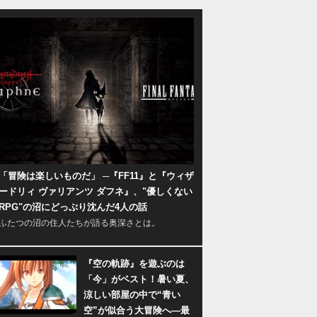
「冒険は楽しいものだ」 ─『FF11』と『ウィザ
ードリィ ヴァリアンツ ダフネ』、"優しくない
RPG"の沼にどっぷり沈んだ4人の話
ふたつの沼の住人たちが語る奥深さとは。
『空の軌跡』を遊ぶのは
「今」がベスト！暑い夏、
涼しい部屋の中で“青い
空”が似合う大冒険へ―最