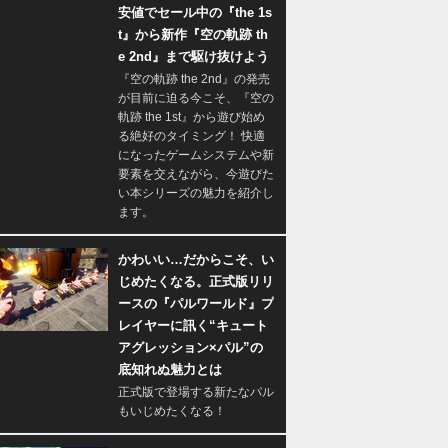
安値でセール中の『the 1s
t』から新作『空の軌跡 th
e 2nd』まで駆け抜けよう
『空の軌跡 the 2nd』の発売
が目前に迫る今こそ、『空の
軌跡 the 1st』から遊び始め
る絶好のタイミング！ 快適
になったゲームシステムや新
要素を交えながら、今遊びた
い本シリーズの魅力を紹介し
ます。
かわいい…だからこそ、い
じめたくなる。正式版リリ
ースの『パルワールド』プ
レイヤーに訊く“キュート
アグレッション×パル”の
底知れぬ魅力とは
正式版で登場する新たなパル
もいじめたくなる！