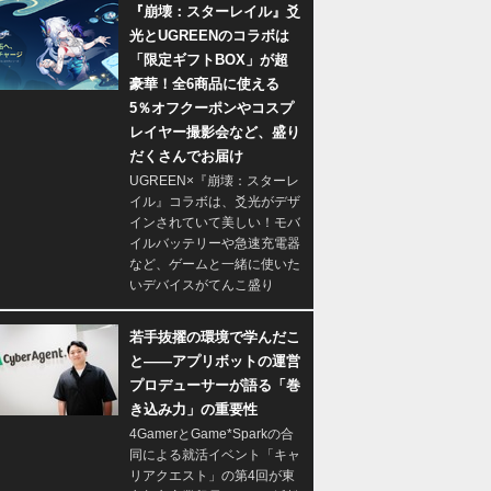
『崩壊：スターレイル』爻
光とUGREENのコラボは
「限定ギフトBOX」が超
豪華！全6商品に使える
5％オフクーポンやコスプ
レイヤー撮影会など、盛り
だくさんでお届け
UGREEN×『崩壊：スターレ
イル』コラボは、爻光がデザ
インされていて美しい！モバ
イルバッテリーや急速充電器
など、ゲームと一緒に使いた
いデバイスがてんこ盛り
若手抜擢の環境で学んだこ
と――アプリボットの運営
プロデューサーが語る「巻
き込み力」の重要性
4GamerとGame*Sparkの合
同による就活イベント「キャ
リアクエスト」の第4回が東