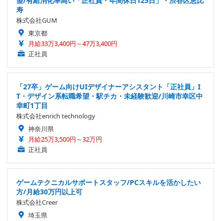
望/有給消化率高い「正社員・年間休日125日」・渋谷区恵比
寿
株式会社GUM
東京都
月給33万3,400円～47万3,400円
正社員
「27卒」ゲーム向けUIデザイナーアシスタント「正社員」I
T・デザイン系転職希望・駅チカ・未経験歓迎/川崎市幸区中
幸町1丁目
株式会社enrich technology
神奈川県
月給25万3,500円～32万円
正社員
ゲームテクニカルサポートスタッフ/PCスキルを活かしたい
方/月給30万円以上可
株式会社Creer
埼玉県