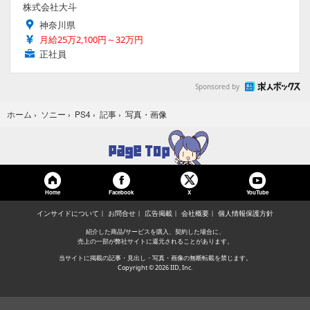
株式会社大斗
神奈川県
月給25万2,100円～32万円
正社員
Sponsored by
写真・画像
ホーム
›
ソニー
›
PS4
›
記事
›
Home
Facebook
YouTube
X
インサイドについて
お問合せ
広告掲載
会社概要
個人情報保護方針
紹介した商品/サービスを購入、契約した場合に、
売上の一部が弊社サイトに還元されることがあります。
当サイトに掲載の記事・見出し・写真・画像の無断転載を禁じます。
Copyright © 2026 IID, Inc.