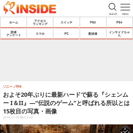
search
menu
アクセス
ホーム
スイッチ
PS5
PS4
ランキング
読者
インサイドちゃ
スマホ
PC
配信者
アンケート
ん
ソニー
PS4
およそ20年ぶりに最新ハードで蘇る『シェンム
ー I＆II』―“伝説のゲーム”と呼ばれる所以とは
15枚目の写真・画像
2018.11.19 Mon 0:00