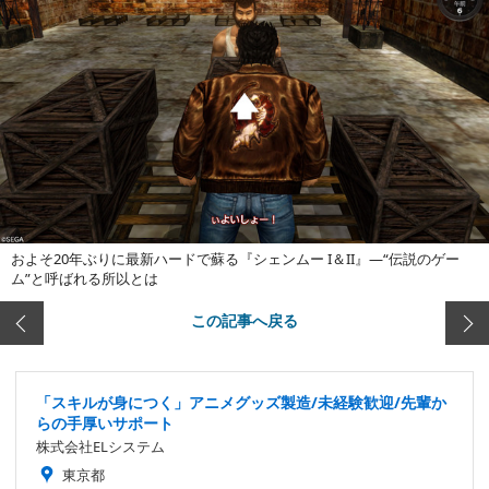
およそ20年ぶりに最新ハードで蘇る『シェンムー I＆II』―“伝説のゲー
ム”と呼ばれる所以とは
この記事へ戻る
「スキルが身につく」アニメグッズ製造/未経験歓迎/先輩か
らの手厚いサポート
株式会社ELシステム
東京都