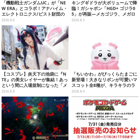
「機動戦士ガンダムUC」が「NE
キングギドラが大ボリュームで降
W ERA」とコラボ！アナハイム・
臨！ガシャポン「HGD+ ゴジラ0
エレクトロニクス/ビスト財団の
5」が再販―メカゴジラ、メガロ
キャップが予約開始
なども揃った全4種
2026.8.6
2026.8.3
【コスプレ】炎天下の池袋に『N
「ちいかわ」がびっくらたまごに
TE』の美女レイヤーが集結！あっ
新登場！大きなリボンが可愛いマ
という間に入場規制になった「メ
スコット全8種が、キラキラのラ
ェメェ村の大冒険」をレポート
メ入り入浴剤から飛び出す
2026.8.8
2026.8.4
【写真28枚】