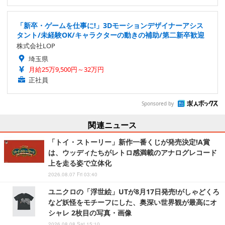
「新卒・ゲームを仕事に!」3Dモーションデザイナーアシス
タント/未経験OK/キャラクターの動きの補助/第二新卒歓迎
株式会社LOP
埼玉県
月給25万9,500円～32万円
正社員
Sponsored by
関連ニュース
「トイ・ストーリー」新作一番くじが発売決定!A賞
は、ウッディたちがレトロ感満載のアナログレコード
上を走る姿で立体化
2026.08.07 Fri 03:40
ユニクロの「浮世絵」UTが8月17日発売!がしゃどくろ
など妖怪をモチーフにした、奥深い世界観が最高にオ
シャレ 2枚目の写真・画像
2026.08.08 Sat 15:10