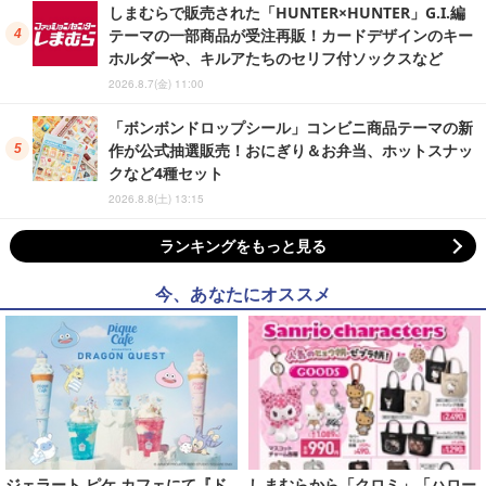
しまむらで販売された「HUNTER×HUNTER」G.I.編
テーマの一部商品が受注再販！カードデザインのキー
ホルダーや、キルアたちのセリフ付ソックスなど
2026.8.7(金) 11:00
「ボンボンドロップシール」コンビニ商品テーマの新
作が公式抽選販売！おにぎり＆お弁当、ホットスナッ
クなど4種セット
2026.8.8(土) 13:15
ランキングをもっと見る
今、あなたにオススメ
ジェラート ピケ カフェにて『ド
しまむらから「クロミ」「ハロー