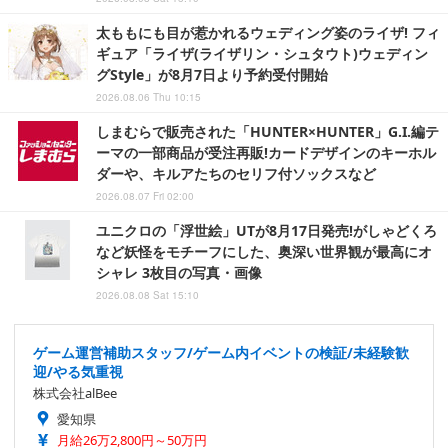
太ももにも目が惹かれるウェディング姿のライザ! フィ
ギュア「ライザ(ライザリン・シュタウト)ウェディン
グStyle」が8月7日より予約受付開始
2026.08.06 Thu 10:15
しまむらで販売された「HUNTER×HUNTER」G.I.編テ
ーマの一部商品が受注再販!カードデザインのキーホル
ダーや、キルアたちのセリフ付ソックスなど
2026.08.07 Fri 02:00
ユニクロの「浮世絵」UTが8月17日発売!がしゃどくろ
など妖怪をモチーフにした、奥深い世界観が最高にオ
シャレ 3枚目の写真・画像
2026.08.08 Sat 15:10
ゲーム運営補助スタッフ/ゲーム内イベントの検証/未経験歓
迎/やる気重視
株式会社alBee
愛知県
月給26万2,800円～50万円