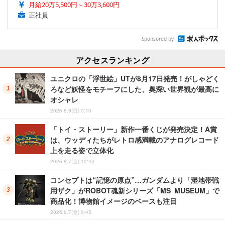
月給20万5,500円～30万3,600円
正社員
Sponsored by
アクセスランキング
ユニクロの「浮世絵」UTが8月17日発売！がしゃどく
ろなど妖怪をモチーフにした、奥深い世界観が最高に
オシャレ
2026.8.9(日) 0:10
「トイ・ストーリー」新作一番くじが発売決定！A賞
は、ウッディたちがレトロ感満載のアナログレコード
上を走る姿で立体化
2026.8.7(金) 12:40
コンセプトは“記憶の原点”…ガンダムより「湿地帯戦
用ザク」がROBOT魂新シリーズ「MS MUSEUM」で
商品化！博物館イメージのベースも注目
2026.8.7(金) 9:45