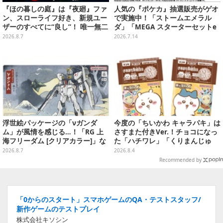
『ほの暮しの庭』は『夜廻』ファ
人気の『ポケカ』抽選販売がゲオ
ン、スローライフ好き、新規ユー
で実施中！「ストームエメラル
ザーのすべてに“良し”！ 唯一無二
ダ」「MEGA スターターセットe
の「不穏生活シム」恐怖も暮らし
x」各種の全4商品
2026.8.7
2026.7.14
もお好み次第【プレイレポ】
浮世絵パッケージの「νガンダ
今度の「ちいかわ キャラパキ」は
ム」が風情を感じる…！「RG 上
さすまた付きVer.！チョコになっ
海フリーダム [クリアカラー]」な
た「ハチワレ」「くりまんじゅ
どガンプラ2商品が8月順次発売
う」たちも可愛い全8種
2026.8.7
2026.8.4
Recommended by
「0からのスタート」スマホゲームのQA・テストスタッフ/
新作ゲームのテストプレイ
株式会社キソシン