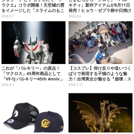
ラクエ』コラボ開催！天空城の雲
キティ」新作アイテムが8月11日
をイメージした「スライムのもこ
発売！ヒョウ・ゼブラ柄や日焼け
もこ天空クレープ」などを提供
デザインの可愛い雑貨・アパレル
2026.8.7
2026.8.6
など多数
これが「バルキリー」の原点！
【コスプレ】仰け反りや這いつく
「マクロス」45周年商品として
ばりで表現する子猫のような魅
「VF-1J バルキリー45th Anniv.」
力！台湾美女が魅せる『崩壊：ス
が予約開始
ターレイル』サフェルの躍動感が
2026.8.3
2026.7.21
すごい【写真8枚】