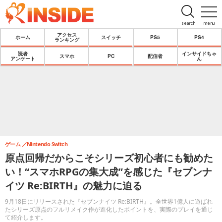
search
menu
アクセス
ホーム
スイッチ
PS5
PS4
ランキング
読者
インサイドちゃ
スマホ
PC
配信者
アンケート
ん
ゲーム
Nintendo Switch
原点回帰だからこそシリーズ初心者にも勧めた
い！“スマホRPGの集大成”を感じた『セブンナ
イツ Re:BIRTH』の魅力に迫る
9月18日にリリースされた『セブンナイツ Re:BIRTH』。全世界1億人に遊ばれ
たシリーズ原点のフルリメイク作が進化したポイントを、実際のプレイを通じ
て紹介します。