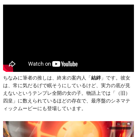
ちなみに筆者の推しは、終末の案内人「
結絆
」です。彼女
は、常に気だるげで眠そうにしているけど、実力の底が見
えないというテンプレ全開の女の子。物語上では「（旧）
四皇」に数えられているほどの存在で、最序盤のシネマテ
ィックムービーにも登場しています。