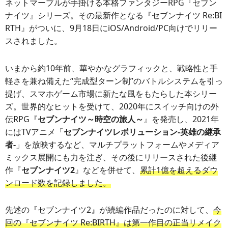
ネットマーブルが手掛ける本格ファンタジーRPG『セブン
ナイツ』シリーズ。その最新作となる『セブンナイツ Re:BI
RTH』がついに、9月18日にiOS/Android/PC向けでリリー
スされました。
いまから約10年前、華やかなグラフィックと、戦略性と手
軽さを兼ね備えた“完成型ターン制”のバトルシステムを引っ
提げ、スマホゲーム市場に新たな風をもたらした本シリー
ズ。世界的なヒットを受けて、2020年にスイッチ向けの外
伝RPG『
セブンナイツ～時空の旅人～
』を発売し、2021年
にはTVアニメ「
セブンナイツレボリューション-英雄の継承
者-
」を放映するなど、マルチプラットフォームやメディア
ミックス展開にも力を注ぎ、その後にリリースされた後継
作『
セブンナイツ2
』などを併せて、
累計1億を超えるダウ
ンロード数を記録しました。
先述の『セブンナイツ2』が続編作品だったのに対して、
今
回の『セブンナイツ Re:BIRTH』は第一作目の正当リメイク