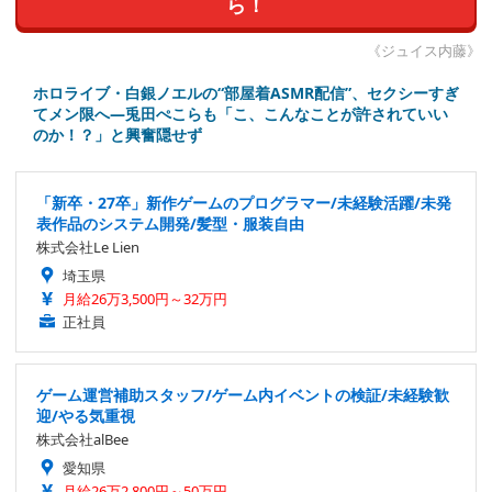
ら！
《ジュイス内藤》
ホロライブ・白銀ノエルの“部屋着ASMR配信”、セクシーすぎ
てメン限へ―兎田ぺこらも「こ、こんなことが許されていい
のか！？」と興奮隠せず
「新卒・27卒」新作ゲームのプログラマー/未経験活躍/未発
表作品のシステム開発/髪型・服装自由
株式会社Le Lien
埼玉県
月給26万3,500円～32万円
正社員
ゲーム運営補助スタッフ/ゲーム内イベントの検証/未経験歓
迎/やる気重視
株式会社alBee
愛知県
月給26万2,800円～50万円