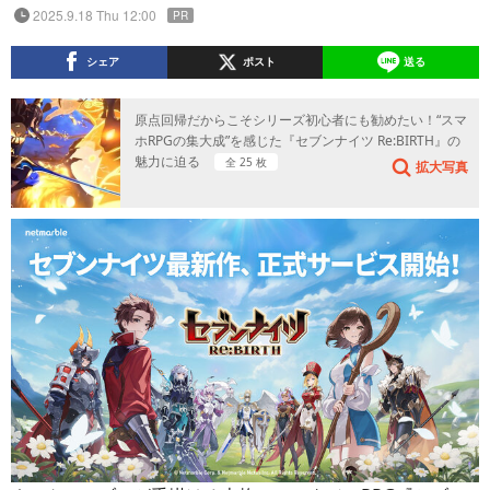
2025.9.18 Thu 12:00
PR
シェア
ポスト
送る
原点回帰だからこそシリーズ初心者にも勧めたい！“スマ
ホRPGの集大成”を感じた『セブンナイツ Re:BIRTH』の
魅力に迫る
全 25 枚
拡大写真