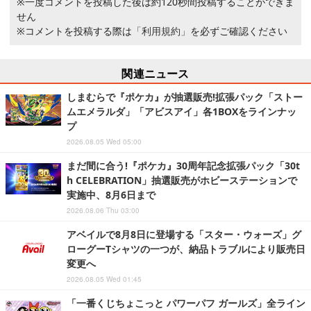
※一度コメントを投稿した後は約120秒間投稿することができま
せん
※コメントを投稿する際は
「利用規約」
を必ずご確認ください
関連ニュース
しまむらで『ポケカ』が抽選販売!拡張パック「ストー
ムエメラルダ」「アビスアイ」各1BOXをラインナッ
プ
2026.08.05 Wed 05:00
まだ間に合う!『ポケカ』30周年記念拡張パック「30t
h CELEBRATION」抽選販売がホビーステーションで
実施中、8月6日まで
2026.08.06 Thu 03:00
アベイルで8月8日に登場する「スター・ウォーズ」グ
ローグーTシャツの一つが、納品トラブルにより販売日
変更へ
2026.08.05 Wed 01:45
「一番くじちょこっと パワーパフ ガールズ」全ライン