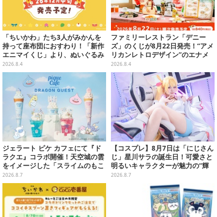
「ちいかわ」たち3人がみかんを
ファミリーレストラン「デニー
持って座布団におすわり！「新作
ズ」のくじが8月22日発売！“アメ
エニマイくじ」より、ぬいぐるみ
リカンレトロデザイン”のエナメ
画像が初公開
ルバッグやTシャツなど、日常使
2026.8.4
2026.8.4
いできるグッズを用意
ジェラート ピケ カフェにて『ド
【コスプレ】8月7日は「にじさん
ラクエ』コラボ開催！天空城の雲
じ」星川サラの誕生日！可愛さと
をイメージした「スライムのもこ
明るいキャラクターが魅力の“輝
もこ天空クレープ」などを提供
く一番星”な美女レイヤーまとめ
2026.8.7
2026.8.7
【写真40枚】