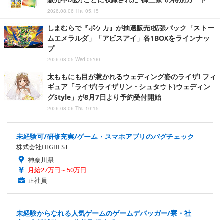
2026.08.06 Thu 05:15
しまむらで『ポケカ』が抽選販売!拡張パック「ストー
ムエメラルダ」「アビスアイ」各1BOXをラインナッ
プ
2026.08.05 Wed 05:00
太ももにも目が惹かれるウェディング姿のライザ! フィ
ギュア「ライザ(ライザリン・シュタウト)ウェディン
グStyle」が8月7日より予約受付開始
2026.08.06 Thu 10:15
未経験可/研修充実/ゲーム・スマホアプリのバグチェック
株式会社HIGHEST
神奈川県
月給27万円～50万円
正社員
未経験からなれる人気ゲームのゲームデバッガー/寮・社