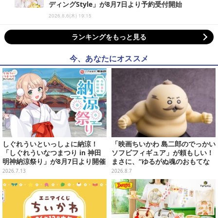
ディングStyle」が8月7日より予約受付開始
2026.8.6(木) 19:15
ランキングをもっと見る
今、あなたにオススメ
しぐれういといっしょに納涼！
「映画ちいかわ 島二郎のでっかい
「しぐれういなつまつり in 神田
ソフビフィギュア」が頼もしい！
明神納涼祭り」が8月7日より開催
まさに、“ゆるがぬ魂のおもてな
決定
し”
2026.7.13
2026.8.7