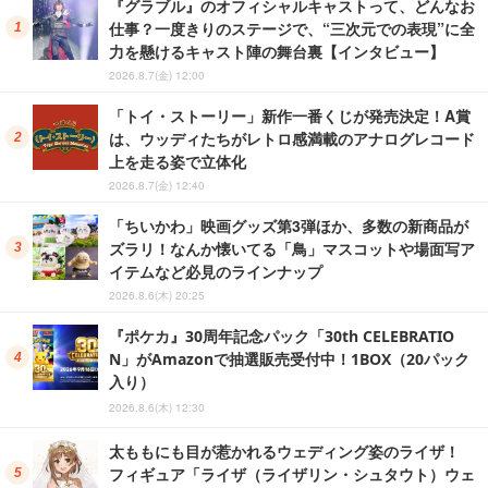
『グラブル』のオフィシャルキャストって、どんなお
仕事？一度きりのステージで、“三次元での表現”に全
力を懸けるキャスト陣の舞台裏【インタビュー】
2026.8.7(金) 12:00
「トイ・ストーリー」新作一番くじが発売決定！A賞
は、ウッディたちがレトロ感満載のアナログレコード
上を走る姿で立体化
2026.8.7(金) 12:40
「ちいかわ」映画グッズ第3弾ほか、多数の新商品が
ズラリ！なんか懐いてる「鳥」マスコットや場面写ア
イテムなど必見のラインナップ
2026.8.6(木) 20:25
『ポケカ』30周年記念パック「30th CELEBRATIO
N」がAmazonで抽選販売受付中！1BOX（20パック
入り）
2026.8.6(木) 12:30
太ももにも目が惹かれるウェディング姿のライザ！
フィギュア「ライザ（ライザリン・シュタウト）ウェ