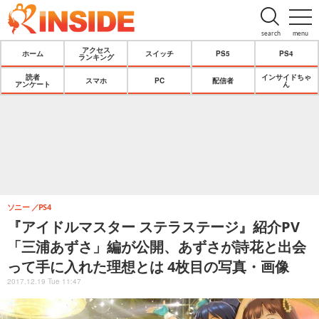
search
menu
アクセス
ホーム
スイッチ
PS5
PS4
ランキング
読者
インサイドちゃ
スマホ
PC
配信者
アンケート
ん
ソニー
PS4
『アイドルマスター ステラステージ』紹介PV
「三浦あずさ」編が公開、あずさが詩花と出会
って手に入れた理想とは 4枚目の写真・画像
2017.12.19 Tue 11:47