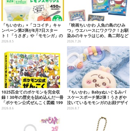
「ちいかわ」×「ココイチ」キャ
「映画ちいかわ 人魚の島のひみ
ンペーン第2弾が8月7日スター
つ」ウエハースにワクワク！お馴
ト！「うさぎ」や「モモンガ」の
染みのキャラはじめ、島二郎など
スプーン置きをGETしよう
セイレーン編カード全22種
2026.8.5
2026.7.26
1025匹全てのポケモンを完全収
「ちいかわ」Babyぬいぐるみパ
録！30年の歴史を詰め込んだ一冊
スケースポーチ第2弾！うさぎや
「ポケモン公式ぜんこく図鑑 199
泣いているモモンガのお顔デザイ
6-2026」が大ボリューム
ン全4種が8月下旬プライズ展開
2026.8.6
2026.8.7