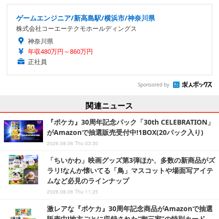
ゲームエンジニア/新高島駅/横浜市/神奈川県
株式会社コーエーテクモホールディングス
神奈川県
年収480万円～860万円
正社員
Sponsored by
関連ニュース
『ポケカ』30周年記念パック「30th CELEBRATION」
がAmazonで抽選販売受付中!1BOX(20パック入り)
2026.08.06 Thu 03:30
「ちいかわ」映画グッズ第3弾ほか、多数の新商品がズ
ラリ!なんか懐いてる「鳥」マスコットや場面写アイテ
ムなど必見のラインナップ
2026.08.06 Thu 11:25
激レアな『ポケカ』30周年記念商品がAmazonで抽選
販売中!地方ごとに収録された“御三家”の特別カード