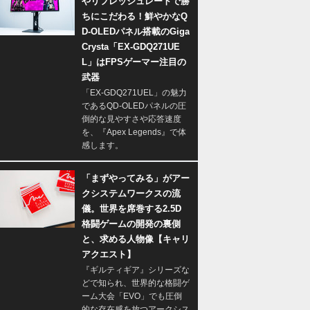
やリフレッシュレートで勝
ちにこだわる！鮮やかなQ
D-OLEDパネル搭載のGiga
Crysta「EX-GDQ271UE
L」はFPSゲーマー注目の
武器
「EX-GDQ271UEL」の魅力
であるQD-OLEDパネルの圧
倒的な見やすさや応答速度
を、『Apex Legends』で体
感します。
「まずやってみる」がアー
クシステムワークスの流
儀。世界を席巻する2.5D
格闘ゲームの開発の裏側
と、求める人物像【キャリ
アクエスト】
『ギルティギア』シリーズな
どで知られ、世界的な格闘ゲ
ーム大会「EVO」でも圧倒
的な存在感を放つアークシス