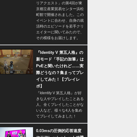
リアクエスト」の第4回が東
京都立産業貿易センター浜松
町館で開催されました。この
イベントに合わせ、自身の就
活時のエピソードを若手クリ
エイターに聞いてみたので、
その模様をお届けします。
『Identity V 第五人格』の
新モード「手記の加筆」は
PvEと聞いたけれど……実
際どうなの？集まってプレ
イしてみた！【プレイレ
ポ】
『Identity V 第五人格』が好
きな人やプレイしたことある
人、全くプレイしたことがな
い人など、様々な4人を集め
てプレイしてみました！
0.03msの圧倒的応答速度