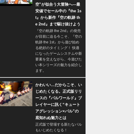
空”が似合う大冒険へ―最
安値でセール中の『the 1s
t』から新作『空の軌跡 th
e 2nd』まで駆け抜けよう
『空の軌跡 the 2nd』の発売
が目前に迫る今こそ、『空の
軌跡 the 1st』から遊び始め
る絶好のタイミング！ 快適
になったゲームシステムや新
要素を交えながら、今遊びた
い本シリーズの魅力を紹介し
ます。
かわいい…だからこそ、い
じめたくなる。正式版リリ
ースの『パルワールド』プ
レイヤーに訊く“キュート
アグレッション×パル”の
底知れぬ魅力とは
正式版で登場する新たなパル
もいじめたくなる！