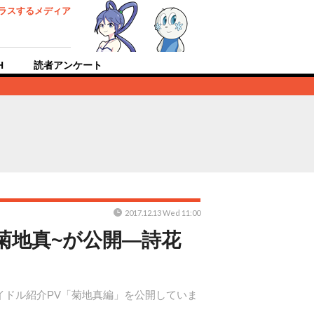
ラスするメディア
H
読者アンケート
2017.12.13 Wed 11:00
菊地真~が公開―詩花
イドル紹介PV「菊地真編」を公開していま