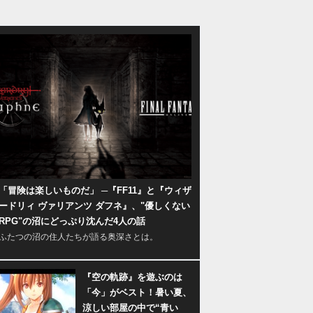
「冒険は楽しいものだ」 ─『FF11』と『ウィザ
ードリィ ヴァリアンツ ダフネ』、"優しくない
RPG"の沼にどっぷり沈んだ4人の話
ふたつの沼の住人たちが語る奥深さとは。
『空の軌跡』を遊ぶのは
「今」がベスト！暑い夏、
涼しい部屋の中で“青い