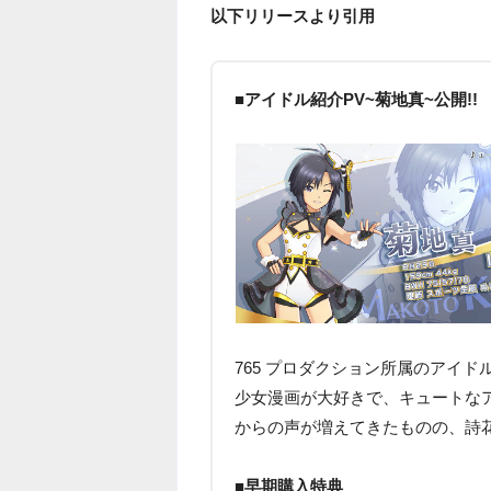
以下リリースより引用
■アイドル紹介PV~菊地真~公開!!
765 プロダクション所属のアイ
少女漫画が大好きで、キュートな
からの声が増えてきたものの、詩
■早期購入特典