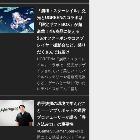
『崩壊：スターレイル』爻
光とUGREENのコラボは
「限定ギフトBOX」が超
豪華！全6商品に使える
5％オフクーポンやコスプ
レイヤー撮影会など、盛り
だくさんでお届け
UGREEN×『崩壊：スターレ
イル』コラボは、爻光がデザ
インされていて美しい！モバ
イルバッテリーや急速充電器
など、ゲームと一緒に使いた
いデバイスがてんこ盛り
若手抜擢の環境で学んだこ
と――アプリボットの運営
プロデューサーが語る「巻
き込み力」の重要性
4GamerとGame*Sparkの合
同による就活イベント「キャ