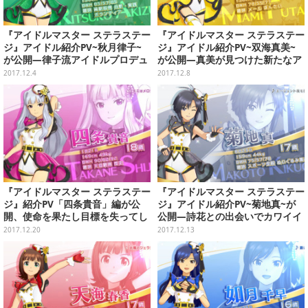
『アイドルマスター ステラステー
『アイドルマスター ステラステー
ジ』アイドル紹介PV~秋月律子~
ジ』アイドル紹介PV~双海真美~
が公開―律子流アイドルプロデュ
が公開―真美が見つけた新たなア
ースで自分自身をプロデュース！
イドルの方向性とは？
2017.12.4
2017.12.8
『アイドルマスター ステラステー
『アイドルマスター ステラステー
ジ』紹介PV「四条貴音」編が公
ジ』アイドル紹介PV~菊地真~が
開、使命を果たし目標を失ってし
公開―詩花との出会いでカワイイ
まった貴音は・・・
のさらにその先へ全力疾走！
2017.12.20
2017.12.13