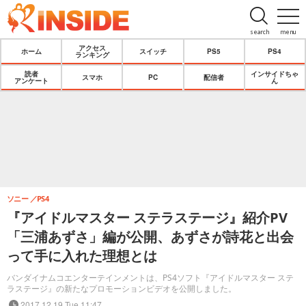
search
menu
アクセス
ホーム
スイッチ
PS5
PS4
ランキング
読者
インサイドちゃ
スマホ
PC
配信者
アンケート
ん
ソニー
PS4
『アイドルマスター ステラステージ』紹介PV
「三浦あずさ」編が公開、あずさが詩花と出会
って手に入れた理想とは
バンダイナムコエンターテインメントは、PS4ソフト『アイドルマスター ステ
ラステージ』の新たなプロモーションビデオを公開しました。
2017.12.19 Tue 11:47