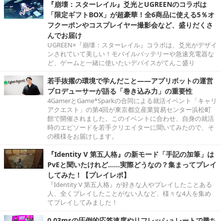
『崩壊：スターレイル』爻光とUGREENのコラボは
「限定ギフトBOX」が超豪華！全6商品に使える5％オ
フクーポンやコスプレイヤー撮影会など、盛りだくさ
んでお届け
UGREEN×『崩壊：スターレイル』コラボは、爻光がデザイ
ンされていて美しい！モバイルバッテリーや急速充電器な
ど、ゲームと一緒に使いたいデバイスがてんこ盛り
若手抜擢の環境で学んだこと――アプリボットの運営
プロデューサーが語る「巻き込み力」の重要性
4GamerとGame*Sparkの合同による就活イベント「キャリ
アクエスト」の第4回が東京都立産業貿易センター浜松町
館で開催されました。このイベントに合わせ、自身の就活
時のエピソードを若手クリエイターに聞いてみたので、そ
の模様をお届けします。
『Identity V 第五人格』の新モード「手記の加筆」は
PvEと聞いたけれど……実際どうなの？集まってプレイ
してみた！【プレイレポ】
『Identity V 第五人格』が好きな人やプレイしたことある
人、全くプレイしたことがない人など、様々な4人を集め
てプレイしてみました！
0.03msの圧倒的応答速度やリフレッシュレートで勝ち