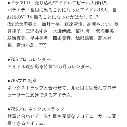
●ドラマCD「売り込め!アイドルアピール大作戦!!」
バラエティ番組に出ることになったアイドル13人。番
組用のVTRを撮ることになったがはたして...?
(出演:天海春香、如月千早、萩原雪歩、高槻やよい、秋
月律子、三浦あずさ、水瀬伊織、菊地 真 、双海亜美、
双海真美、星井美希、四条貴音、我那覇響、高木社
長、音無小鳥、???)
●765プロ カレンダー
アイドル達が彩る特製12カ月カレンダー。
●765プロ 社章
ネックストラップと合わせて、見た目も完璧なプロデ
ューサーに変身できるアイテム。
●765プロ ネックストラップ
社章と合わせて、見た目も完璧なプロデューサーに変
身できるアイテム。