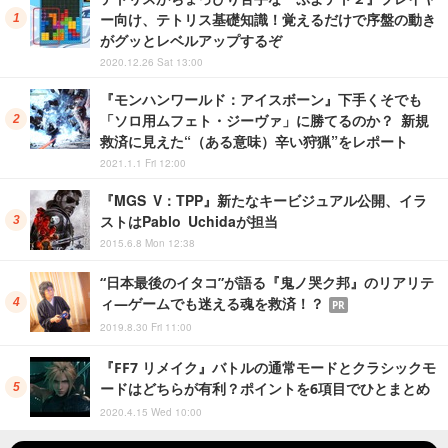
ー向け、テトリス基礎知識！覚えるだけで序盤の動き
がグッとレベルアップするぞ
2020.12.26 Sat 13:00
『モンハンワールド：アイスボーン』下手くそでも
「ソロ用ムフェト・ジーヴァ」に勝てるのか？ 新規
救済に見えた“（ある意味）辛い狩猟”をレポート
2021.1.1 Fri 12:00
『MGS V：TPP』新たなキービジュアル公開、イラ
ストはPablo Uchidaが担当
2015.6.8 Mon 12:38
“日本最後のイタコ”が語る『鬼ノ哭ク邦』のリアリテ
ィ―ゲームでも迷える魂を救済！？
PR
2019.8.30 Fri 11:00
『FF7 リメイク』バトルの通常モードとクラシックモ
ードはどちらが有利？ポイントを6項目でひとまとめ
2020.4.15 Wed 10:00