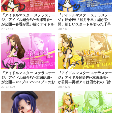
『アイドルマスター ステラステー
『アイドルマスター ステラステー
ジ』アイドル紹介PV~天海春香~
ジ』紹介PV「如月千早」編が公
が公開―春香が思い描くアイドル
開、新しいスタートを切った千早
とは…？
の行く末は
2017.12.11
2017.12.18
『アイドルマスター ステラステー
『アイドルマスター ステラステー
ジ』アイドル紹介PV~水瀬伊織~
ジ』アイドル紹介PV~双海亜美~
が公開―765プロ VS 961プロのお
が公開―勇者アミは囚われの「詩
嬢様戦争が勃発！
花」を助け出せるか！？
2017.11.29
2017.12.6