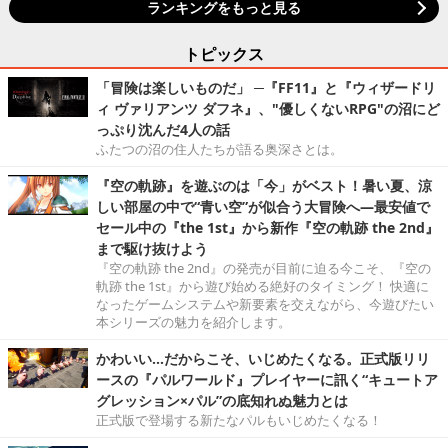
ランキングをもっと見る
トピックス
「冒険は楽しいものだ」 ─『FF11』と『ウィザードリ
ィ ヴァリアンツ ダフネ』、"優しくないRPG"の沼にど
っぷり沈んだ4人の話
ふたつの沼の住人たちが語る奥深さとは。
『空の軌跡』を遊ぶのは「今」がベスト！暑い夏、涼
しい部屋の中で“青い空”が似合う大冒険へ―最安値で
セール中の『the 1st』から新作『空の軌跡 the 2nd』
まで駆け抜けよう
『空の軌跡 the 2nd』の発売が目前に迫る今こそ、『空の
軌跡 the 1st』から遊び始める絶好のタイミング！ 快適に
なったゲームシステムや新要素を交えながら、今遊びたい
本シリーズの魅力を紹介します。
かわいい…だからこそ、いじめたくなる。正式版リリ
ースの『パルワールド』プレイヤーに訊く“キュートア
グレッション×パル”の底知れぬ魅力とは
正式版で登場する新たなパルもいじめたくなる！