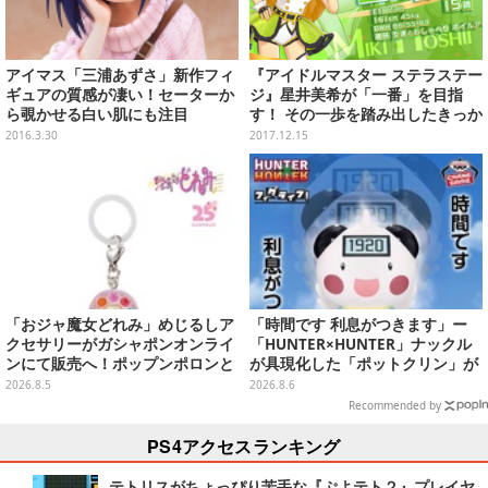
アイマス「三浦あずさ」新作フィ
『アイドルマスター ステラステー
ギュアの質感が凄い！セーターか
ジ』星井美希が「一番」を目指
ら覗かせる白い肌にも注目
す！ その一歩を踏み出したきっか
けとは…
2016.3.30
2017.12.15
「おジャ魔女どれみ」めじるしア
「時間です 利息がつきます」ー
クセサリーがガシャポンオンライ
「HUNTER×HUNTER」ナックル
ンにて販売へ！ポップンポロンと
が具現化した「ポットクリン」が
魔法玉の2連チャームなど全9種
貯金箱としてプライズ展開
2026.8.5
2026.8.6
Recommended by
PS4アクセスランキング
テトリスがちょっぴり苦手な『ぷよテト２』プレイヤ