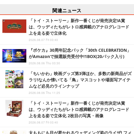
関連ニュース
「トイ・ストーリー」新作一番くじが発売決定!A賞
は、ウッディたちがレトロ感満載のアナログレコード
上を走る姿で立体化
2026.08.07 Fri 03:40
『ポケカ』30周年記念パック「30th CELEBRATION」
がAmazonで抽選販売受付中!1BOX(20パック入り)
2026.08.06 Thu 03:30
「ちいかわ」映画グッズ第3弾ほか、多数の新商品がズ
ラリ!なんか懐いてる「鳥」マスコットや場面写アイテ
ムなど必見のラインナップ
2026.08.06 Thu 11:25
「トイ・ストーリー」新作一番くじが発売決定!A賞
は、ウッディたちがレトロ感満載のアナログレコード
上を走る姿で立体化 2枚目の写真・画像
2026.08.07 Fri 03:40
太ももにも目が惹かれるウェディング姿のライザ! フィ