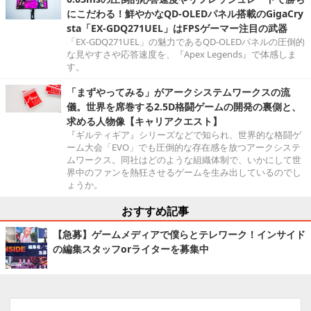
にこだわる！鮮やかなQD-OLEDパネル搭載のGigaCry
sta「EX-GDQ271UEL」はFPSゲーマー注目の武器
「EX-GDQ271UEL」の魅力であるQD-OLEDパネルの圧倒的
な見やすさや応答速度を、『Apex Legends』で体感しま
す。
「まずやってみる」がアークシステムワークスの流
儀。世界を席巻する2.5D格闘ゲームの開発の裏側と、
求める人物像【キャリアクエスト】
『ギルティギア』シリーズなどで知られ、世界的な格闘ゲ
ーム大会「EVO」でも圧倒的な存在感を放つアークシステ
ムワークス。同社はどのような組織体制で、いかにして世
界中のファンを熱狂させるゲームを生み出しているのでし
ょうか。
おすすめ記事
【急募】ゲームメディアで僕らとテレワーク！インサイド
の編集スタッフorライターを募集中