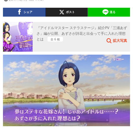
シェア
ポスト
送る
『アイドルマスター ステラステージ』紹介PV「三浦あず
さ」編が公開、あずさが詩花と出会って手に入れた理想
とは
全 6 枚
拡大写真