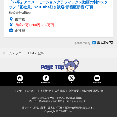
「27卒」アニメ・モーショングラフィックス動画の制作スタ
ッフ「正社員」YouTube好き歓迎/新宿区新宿3丁目
株式会社alBee
東京都
月給25万1,600円～32万円
正社員
Sponsored by
記事
ホーム
›
ソニー
›
PS4
›
Home
Facebook
YouTube
X
インサイドについて
お問合せ
広告掲載
会社概要
個人情報保護方針
紹介した商品/サービスを購入、契約した場合に、
売上の一部が弊社サイトに還元されることがあります。
当サイトに掲載の記事・見出し・写真・画像の無断転載を禁じます。
Copyright © 2026 IID, Inc.