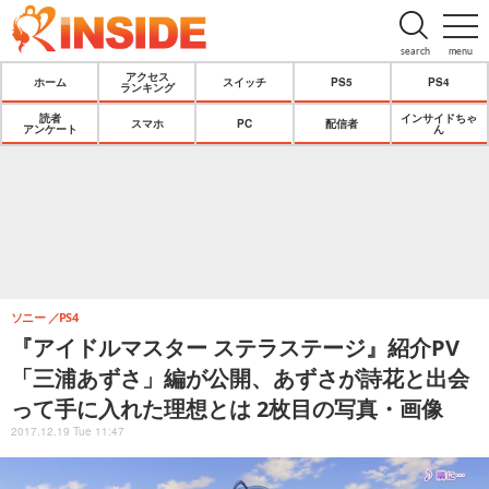
search
menu
アクセス
ホーム
スイッチ
PS5
PS4
ランキング
読者
インサイドちゃ
スマホ
PC
配信者
アンケート
ん
ソニー
PS4
『アイドルマスター ステラステージ』紹介PV
「三浦あずさ」編が公開、あずさが詩花と出会
って手に入れた理想とは 2枚目の写真・画像
2017.12.19 Tue 11:47