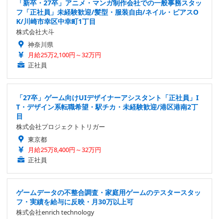
「新卒・27卒」アニメ・マンガ制作会社での一般事務スタッ
フ「正社員」未経験歓迎/髪型・服装自由/ネイル・ピアスO
K/川崎市幸区中幸町1丁目
株式会社大斗
神奈川県
月給25万2,100円～32万円
正社員
「27卒」ゲーム向けUIデザイナーアシスタント「正社員」I
T・デザイン系転職希望・駅チカ・未経験歓迎/港区港南2丁
目
株式会社プロジェクトトリガー
東京都
月給25万8,400円～32万円
正社員
ゲームデータの不整合調査・家庭用ゲームのテスタースタッ
フ・実績を給与に反映・月30万以上可
株式会社enrich technology