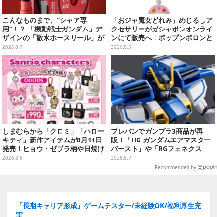
こんなものまで、“シャア専
「おジャ魔女どれみ」めじるしア
用”！？ 「機動戦士ガンダム」デ
クセサリーがガシャポンオンライ
ザインの「散水ホースリール」が
ンにて販売へ！ポップンポロンと
予約開始ーあえて存在感を放つ赤
魔法玉の2連チャームなど全9種
2026.8.7
2026.8.5
さ
しまむらから「クロミ」「ハロー
プレバンでガンプラ3商品が再
キティ」新作アイテムが8月11日
販！「HG ガンダムエアマスター
発売！ヒョウ・ゼブラ柄や日焼け
バースト」や「RGフェネクス
デザインの可愛い雑貨・アパレル
（ナラティブVer.）」も
2026.8.6
2026.8.7
など多数
Recommended by
「長期キャリア形成」ゲームテスター/未経験OK/福利厚生充
実