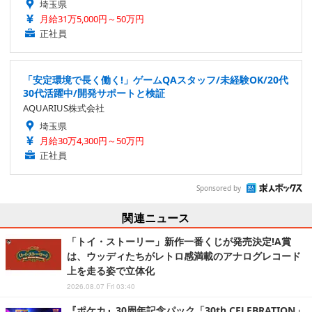
埼玉県
月給31万5,000円～50万円
正社員
「安定環境で長く働く!」ゲームQAスタッフ/未経験OK/20代
30代活躍中/開発サポートと検証
AQUARIUS株式会社
埼玉県
月給30万4,300円～50万円
正社員
Sponsored by
関連ニュース
「トイ・ストーリー」新作一番くじが発売決定!A賞
は、ウッディたちがレトロ感満載のアナログレコード
上を走る姿で立体化
2026.08.07 Fri 03:40
『ポケカ』30周年記念パック「30th CELEBRATION」