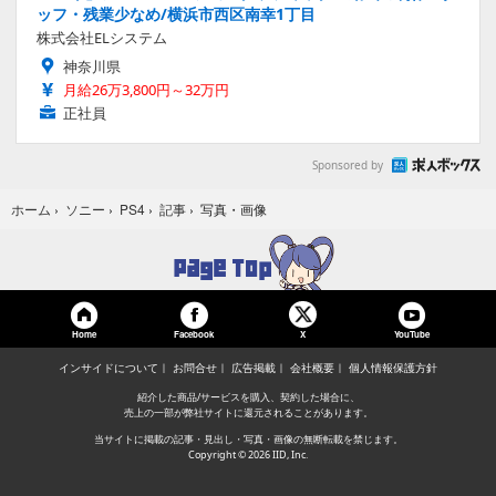
ッフ・残業少なめ/横浜市西区南幸1丁目
株式会社ELシステム
神奈川県
月給26万3,800円～32万円
正社員
Sponsored by
写真・画像
ホーム
›
ソニー
›
PS4
›
記事
›
Home
Facebook
YouTube
X
インサイドについて
お問合せ
広告掲載
会社概要
個人情報保護方針
紹介した商品/サービスを購入、契約した場合に、
売上の一部が弊社サイトに還元されることがあります。
当サイトに掲載の記事・見出し・写真・画像の無断転載を禁じます。
Copyright © 2026 IID, Inc.