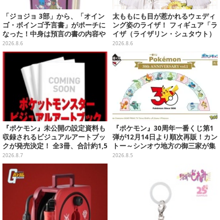
「ジョジョ 3部」から、「オイン
太ももにも目が惹かれるウェディ
ゴ・ボインゴ予言書」がポーチに
ング姿のライザ！ フィギュア「ラ
なった！中身は預言の書の内容や
イザ（ライザリン・シュタウト）
アニメ総柄デザインをプリント
ウェディングStyle」が8月7日よ
2026.8.6
2026.8.6
り予約受付開始
『ポケモン』未公開の設定資料も
『ポケモン』30周年一番くじ第1
収録されるビジュアルアートブッ
弾が12月14日より順次再販！カン
クが発売決定！ 全3冊、合計約1,5
トー～シンオウ地方の御三家が集
00ページの大ボリュームでシリー
まった時計、ぬいぐるみなど記念
2026.8.7
2026.8.5
ズ30年を振り返る
グッズ盛りだくさん