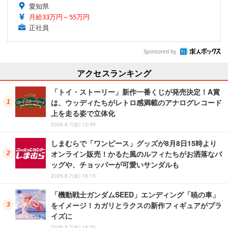
愛知県
月給33万円～55万円
正社員
Sponsored by
アクセスランキング
「トイ・ストーリー」新作一番くじが発売決定！A賞
は、ウッディたちがレトロ感満載のアナログレコード
上を走る姿で立体化
2026.8.7(金) 12:40
しまむらで「ワンピース」グッズが8月8日15時より
オンライン販売！かるた風のルフィたちがお洒落なバ
ッグや、チョッパーが可愛いサンダルも
2026.8.7(金) 18:15
「機動戦士ガンダムSEED」エンディング「暁の車」
をイメージ！カガリとラクスの新作フィギュアがプラ
イズに
2026.8.7(金) 16:20