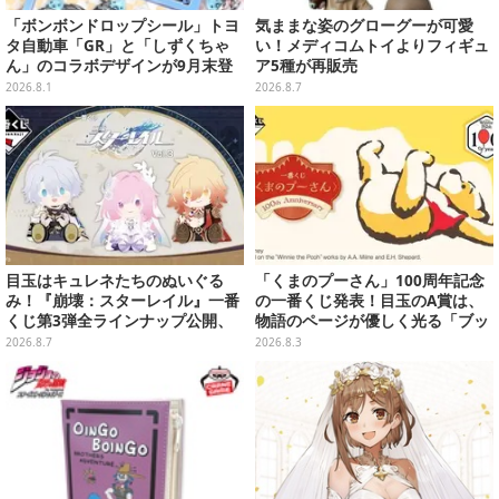
「ボンボンドロップシール」トヨ
気ままな姿のグローグーが可愛
タ自動車「GR」と「しずくちゃ
い！メディコムトイよりフィギュ
ん」のコラボデザインが9月末登
ア5種が再販売
場！くま吉らも描かれた全4柄
2026.8.1
2026.8.7
目玉はキュレネたちのぬいぐる
「くまのプーさん」100周年記念
み！『崩壊：スターレイル』一番
の一番くじ発表！目玉のA賞は、
くじ第3弾全ラインナップ公開、
物語のページが優しく光る「ブッ
美麗ビジュアルのアクリルボード
クシェイプドライト」
2026.8.7
2026.8.3
など用意