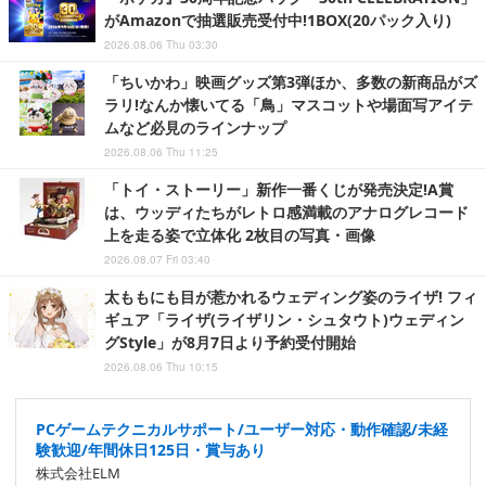
がAmazonで抽選販売受付中!1BOX(20パック入り)
2026.08.06 Thu 03:30
「ちいかわ」映画グッズ第3弾ほか、多数の新商品がズ
ラリ!なんか懐いてる「鳥」マスコットや場面写アイテ
ムなど必見のラインナップ
2026.08.06 Thu 11:25
「トイ・ストーリー」新作一番くじが発売決定!A賞
は、ウッディたちがレトロ感満載のアナログレコード
上を走る姿で立体化 2枚目の写真・画像
2026.08.07 Fri 03:40
太ももにも目が惹かれるウェディング姿のライザ! フィ
ギュア「ライザ(ライザリン・シュタウト)ウェディン
グStyle」が8月7日より予約受付開始
2026.08.06 Thu 10:15
PCゲームテクニカルサポート/ユーザー対応・動作確認/未経
験歓迎/年間休日125日・賞与あり
株式会社ELM