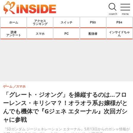
search
menu
アクセス
ホーム
スイッチ
PS5
PS4
ランキング
読者
インサイドちゃ
スマホ
PC
配信者
アンケート
ん
ゲーム
スマホ
「グレート・ジオング」を操縦するのは…フロ
ーレンス・キリシマ？！オラオラ系お嬢様がと
んでも機体で『Gジェネ エターナル』次回ガシ
ャに参戦
『SDガンダム ジージェネレーション エターナル』5月13日からのガシャ情報が