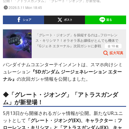
公開！「アトラスガンダム」「グレート・ジオング」が新登場。
2026.5.11 Mon 18:45
シェア
ポスト
送る
「グレート・ジオング」を操縦するのは…フローレン
ス・キリシマ？！オラオラ系お嬢様がとんでも機体で
『Gジェネ エターナル』次回ガシャに参戦
全 10 枚
拡大写真
バンダイナムコエンターテインメントは、スマホ向けシミ
ュレーション
『SDガンダム ジージェネレーション エター
ナル』
の次回ガシャ情報を公開しました。
◆「グレート・ジオング」「アトラスガンダ
ム」が新登場！
5月13日から開催されるガシャ情報が公開。新たなURユニ
ットとして
「グレート・ジオング(EX)、キャラクター：フ
ローレンス・キリシマ」と「アトラスガンダム(EX)、キャ