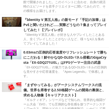
館で開催されました。このイベントに合わせ、自身の就活
時のエピソードを若手クリエイターに聞いてみたので、そ
の模様をお届けします。
『Identity V 第五人格』の新モード「手記の加筆」は
PvEと聞いたけれど……実際どうなの？集まってプレイ
してみた！【プレイレポ】
『Identity V 第五人格』が好きな人やプレイしたことある
人、全くプレイしたことがない人など、様々な4人を集め
てプレイしてみました！
0.03msの圧倒的応答速度やリフレッシュレートで勝ち
にこだわる！鮮やかなQD-OLEDパネル搭載のGigaCry
sta「EX-GDQ271UEL」はFPSゲーマー注目の武器
「EX-GDQ271UEL」の魅力であるQD-OLEDパネルの圧倒的
な見やすさや応答速度を、『Apex Legends』で体感しま
す。
「まずやってみる」がアークシステムワークスの流
儀。世界を席巻する2.5D格闘ゲームの開発の裏側と、
求める人物像【キャリアクエスト】
『ギルティギア』シリーズなどで知られ、世界的な格闘ゲ
ーム大会「EVO」でも圧倒的な存在感を放つアークシステ
ムワークス。同社はどのような組織体制で、いかにして世