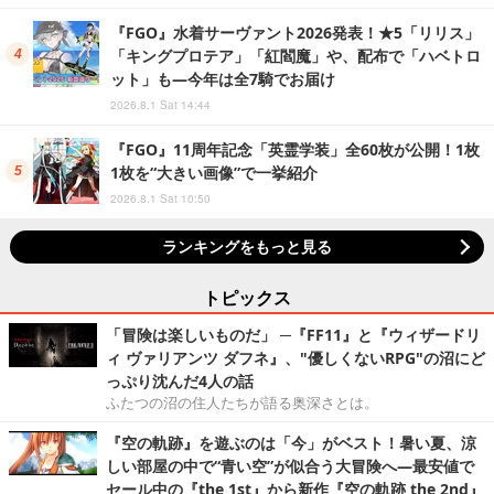
『FGO』水着サーヴァント2026発表！★5「リリス」
「キングプロテア」「紅閻魔」や、配布で「ハベトロ
ット」も―今年は全7騎でお届け
2026.8.1 Sat 14:44
『FGO』11周年記念「英霊学装」全60枚が公開！1枚
1枚を“大きい画像”で一挙紹介
2026.8.1 Sat 10:50
ランキングをもっと見る
トピックス
「冒険は楽しいものだ」 ─『FF11』と『ウィザードリ
ィ ヴァリアンツ ダフネ』、"優しくないRPG"の沼にど
っぷり沈んだ4人の話
ふたつの沼の住人たちが語る奥深さとは。
『空の軌跡』を遊ぶのは「今」がベスト！暑い夏、涼
しい部屋の中で“青い空”が似合う大冒険へ―最安値で
セール中の『the 1st』から新作『空の軌跡 the 2nd』