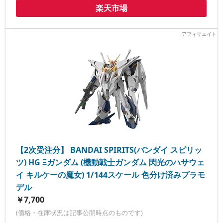
楽天市場
【2次受注分】 BANDAI SPIRITS(バンダイ スピリッ
ツ) HG Ξガンダム (機動戦士ガンダム 閃光のハサウェ
イ キルケーの魔女) 1/144スケール 色分け済みプラモ
デル
￥7,700
(価格・在庫状況は記事公開時点のものです)