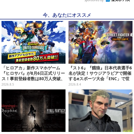
今、あなたにオススメ
「ヒロアカ」新作スマホゲーム
『スト6』『餓狼』日本代表選手6
『ヒロサバ』が8月6日正式リリー
名が決定！サウジアラビアで開催
ス！事前登録者数は80万人突破、
するeスポーツ大会「ENC」で世
追加報酬も決定
界に挑む
2026.8.5
2026.8.4