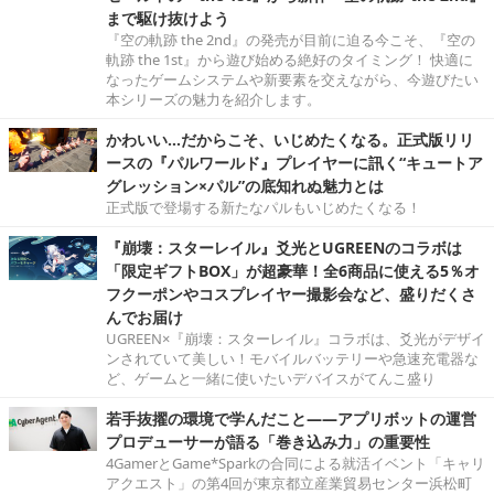
まで駆け抜けよう
『空の軌跡 the 2nd』の発売が目前に迫る今こそ、『空の
軌跡 the 1st』から遊び始める絶好のタイミング！ 快適に
なったゲームシステムや新要素を交えながら、今遊びたい
本シリーズの魅力を紹介します。
かわいい…だからこそ、いじめたくなる。正式版リリ
ースの『パルワールド』プレイヤーに訊く“キュートア
グレッション×パル”の底知れぬ魅力とは
正式版で登場する新たなパルもいじめたくなる！
『崩壊：スターレイル』爻光とUGREENのコラボは
「限定ギフトBOX」が超豪華！全6商品に使える5％オ
フクーポンやコスプレイヤー撮影会など、盛りだくさ
んでお届け
UGREEN×『崩壊：スターレイル』コラボは、爻光がデザイ
ンされていて美しい！モバイルバッテリーや急速充電器な
ど、ゲームと一緒に使いたいデバイスがてんこ盛り
若手抜擢の環境で学んだこと――アプリボットの運営
プロデューサーが語る「巻き込み力」の重要性
4GamerとGame*Sparkの合同による就活イベント「キャリ
アクエスト」の第4回が東京都立産業貿易センター浜松町