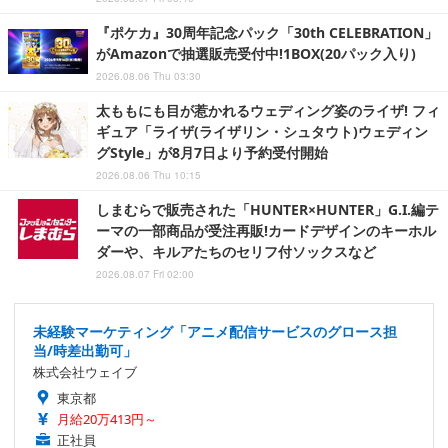
『ポケカ』30周年記念パック「30th CELEBRATION」
がAmazonで抽選販売受付中!1BOX(20パック入り)
2026.08.06 Thu 03:30
太ももにも目が惹かれるウェディング姿のライザ! フィ
ギュア「ライザ(ライザリン・シュタウト)ウェディン
グStyle」が8月7日より予約受付開始
2026.08.06 Thu 10:15
しまむらで販売された「HUNTER×HUNTER」G.I.編テ
ーマの一部商品が受注再販!カードデザインのキーホル
ダーや、キルアたちのセリフ付ソックスなど
2026.08.07 Fri 02:00
未経験マーケティング「アニメ配信サービスのグロース担
当/時差出勤可」
株式会社ウェイブ
東京都
月給20万413円～
正社員