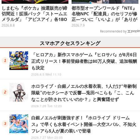
しまむら『ポケカ』抽選販売が締
都市型オープンワールド『NTE』
切間近！拡張パック「ストームエ
名物NPC「配達員」のセリフが修
メラルダ」「アビスアイ」各1BO
正―ついに「いいよ」が「ありが
Xをラインナップ
とう」になるも、なんだか中途半
2026.8.8
2026.7.9
端
Recommended by
スマホアクセスランキング
「ヒロアカ」新作スマホゲーム『ヒロサバ』が8月6日
正式リリース！事前登録者数は80万人突破、追加報酬
も決定
2026.8.5 Wed 11:10
ホロライブ・白銀ノエルの水着衣装、1人だけ“年齢制
限級”のセクシーさで反響―兎田ぺこらも「こ、こん
なことが許されていいのか？」と興奮隠せず
2026.7.28 Tue 12:20
白銀ノエルが刺激強すぎ！『ホロライブ ドリーム
ス』で早くも水着イベント開催―大空スバル、不知火
フレアら5人が夏の装いで登場
2026.7.27 Mon 20:05