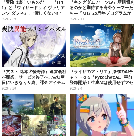
「冒険は楽しいものだ」 ─『FF1
『キングダム ハーツIV』新情報あ
1』と『ウィザードリィ ヴァリア
るのかと期待する海外ゲーマーた
ンツ ダフネ』、"優しくないRP
ち―『KH』25周年プログラムが
G"の沼にどっぷり沈んだ4人の話
ディズニー公式ファンイベントに
2026.7.29
2026.7.14
て実施へ
『文スト 迷ヰ犬怪奇譚』運営会社
『ライザのアトリエ』原作のAIチ
が廃業、サービス終了へ…告知翌
ャットRPG『RyzaChat:AI』事前
日にいきなりサ終、課金アイテム
登録開始！生成AIは使用せずアセ
の払い戻しも不可
ットはトリダモノ氏監修で人力作
2026.7.30
2026.8.4
成、音声もアプリ専用収録素材を
活用