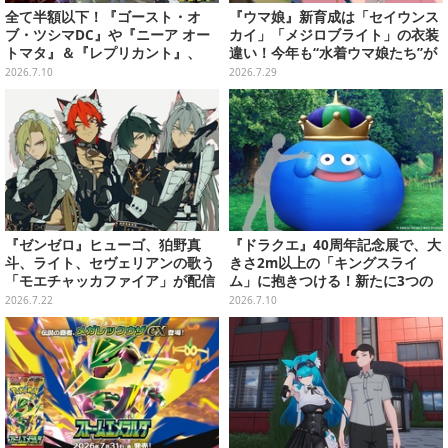
全て半額以下！『ゴースト・オ
『ウマ娘』新育成は「セイウンス
ブ・ツシマDC』や『ニーア オー
カイ」「メジロブライト」の衣装
トマタ』＆『レプリカント』、
違い！今年も“水着ウマ娘たち”が
『十三機兵防衛圏』などの名作で
夏を彩る
2026.7.10
2026.7.29
夏を乗り切ろう【eショップ・PS
Storeのお薦めセール】
『ゼンゼロ』ヒューゴ、狛野真
『ドラクエ』40周年記念展で、大
斗、ライト、セヴェリアンの歌う
きさ2m以上の「キングスライ
「モエチャッカファイア」が配信
ム」に抱きつける！新たに3つの
決定―似合ってる…4人のメイド
展示や、コラボレストランが公開
2026.7.22
2026.7.10
服イラストもお披露目