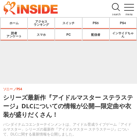
search
menu
アクセス
ホーム
スイッチ
PS5
PS4
ランキング
読者
インサイドちゃ
スマホ
PC
配信者
アンケート
ん
ソニー
PS4
シリーズ最新作『アイドルマスター ステラステ
ージ』DLCについての情報が公開―限定曲や衣
装が盛りだくさん！
バンダイナムコエンターテインメントは、アイドル育成ライブゲーム「アイド
ルマスター」シリーズの最新作『アイドルマスター ステラステージ』につい
て、DLCに関する最新情報を公開しました。