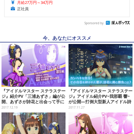
月給27万円～34万円
正社員
Sponsored by
今、あなたにオススメ
『アイドルマスター ステラステー
『アイドルマスター ステラステー
ジ』紹介PV「三浦あずさ」編が公
ジ』アイドル紹介PV~我那覇 響~
開、あずさが詩花と出会って手に
が公開―打倒大型新人アイドル詩
入れた理想とは
花！
2017.12.19
2017.11.27