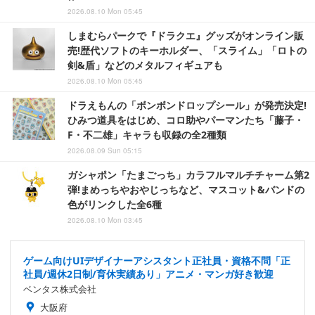
2026.08.10 Mon 05:45
しまむらパークで『ドラクエ』グッズがオンライン販
売!歴代ソフトのキーホルダー、「スライム」「ロトの
剣&盾」などのメタルフィギュアも
2026.08.10 Mon 05:45
ドラえもんの「ボンボンドロップシール」が発売決定!
ひみつ道具をはじめ、コロ助やパーマンたち「藤子・
F・不二雄」キャラも収録の全2種類
2026.08.09 Sun 05:15
ガシャポン「たまごっち」カラフルマルチチャーム第2
弾!まめっちやおやじっちなど、マスコット&バンドの
色がリンクした全6種
2026.08.10 Mon 03:45
ゲーム向けUIデザイナーアシスタント正社員・資格不問「正
社員/週休2日制/育休実績あり」アニメ・マンガ好き歓迎
ベンタス株式会社
大阪府