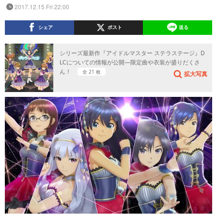
2017.12.15 Fri 22:00
シェア
ポスト
送る
シリーズ最新作『アイドルマスター ステラステージ』D
LCについての情報が公開―限定曲や衣装が盛りだくさ
ん！
全 21 枚
拡大写真