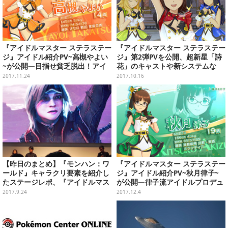
『アイドルマスター ステラステー
『アイドルマスター ステラステー
ジ』アイドル紹介PV~高槻やよい
ジ』第2弾PVを公開、超新星「詩
~が公開―目指せ貧乏脱出！アイ
花」のキャストや新システムな
ドルとしてやりたい事とは…
ど、気になる情報が盛りだくさ
2017.11.24
2017.10.16
ん！
【昨日のまとめ】『モンハン：ワ
『アイドルマスター ステラステー
ールド』キャラクリ要素を紹介し
ジ』アイドル紹介PV~秋月律子~
たステージレポ、『アイドルマス
が公開―律子流アイドルプロデュ
ター ステラステージ』新人アイド
ースで自分自身をプロデュース！
2017.9.24
2017.12.4
ル「詩花」、『ポケモン ウルトラ
サン・ウルトラムーン』予約開
始…など(9/23)