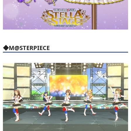
◆M@STERPIECE