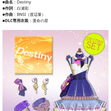
■曲名
：Destiny
■作詞
：白瀬彩
■作曲
：BNSI（渡辺量）
■DLC専用衣装
：運命の星