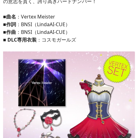
の意志を貫く、誇り高きハードナンバー！
■曲名
：Vertex Meister
■作詞
：BNSI（LindaAI-CUE）
■作曲
：BNSI（LindaAI-CUE）
■ DLC専用衣装
：コスモガールズ