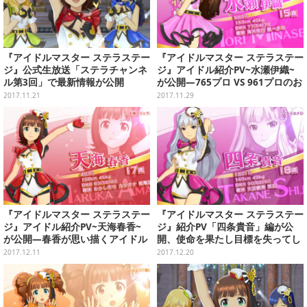
『アイドルマスター ステラステー
『アイドルマスター ステラステー
ジ』公式生放送「ステラチャンネ
ジ』アイドル紹介PV~水瀬伊織~
ル第3回」で最新情報が公開
が公開―765プロ VS 961プロのお
嬢様戦争が勃発！
2017.11.21
2017.11.29
『アイドルマスター ステラステー
『アイドルマスター ステラステー
ジ』アイドル紹介PV~天海春香~
ジ』紹介PV「四条貴音」編が公
が公開―春香が思い描くアイドル
開、使命を果たし目標を失ってし
とは…？
まった貴音は・・・
2017.12.11
2017.12.20