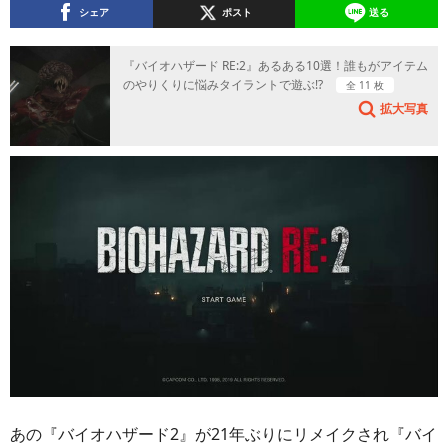
シェア
ポスト
送る
『バイオハザード RE:2』あるある10選！誰もがアイテム
のやりくりに悩みタイラントで遊ぶ!?
全 11 枚
拡大写真
あの『バイオハザード2』が21年ぶりにリメイクされ『バイ