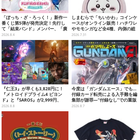
「ぼっち・ざ・ろっく！」新作一
しまむらで「ちいかわ」コインケ
番くじ第5弾が発売決定！先行し
ースがオンライン販売！ハチワレ
て「結束バンド」メンバー、「廣
やモモンガなど全4種、内側の総
井きくり」のメイド衣装フィギュ
柄デザインも注目
2026.8.4
2026.7.31
アを公開
『仁王3』が早くも3,828円に！
今度は「ガンダムエース」でも…
『メトロイドプライム4 ビヨン
付録カード転売による入手難を編
ド』と『SAROS』が2,999円、
集部が謝罪―“付録なし”での重版
『メタルギアソリッド Δ』は2,49
対応を進行中
2026.8.8
2026.8.7
9円─ゲオ店舗＆ストアのゲームセ
ールは8月8日から