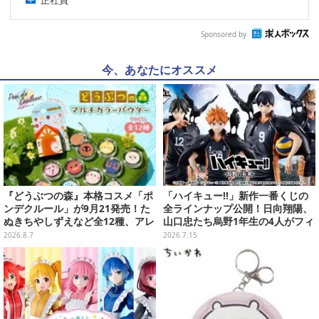
正社員
Sponsored by
今、あなたにオススメ
『どうぶつの森』本格コスメ「ポ
「ハイキュー!!」新作一番くじの
ンデクルール」が9月21発売！た
全ラインナップ公開！日向翔陽、
ぬきちやしずえなど全12種、アレ
山口忠たち烏野1年生の4人がフィ
ンジできるリアクションシールも
ギュアで集合
2026.8.7
2026.7.15
付属