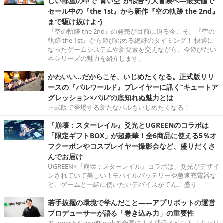
しい部屋の中で“青い空”が似合う大冒険へ―最安値で
セール中の『the 1st』から新作『空の軌跡 the 2nd』
まで駆け抜けよう
『空の軌跡 the 2nd』の発売が目前に迫る今こそ、『空の
軌跡 the 1st』から遊び始める絶好のタイミング！ 快適に
なったゲームシステムや新要素を交えながら、今遊びたい
本シリーズの魅力を紹介します。
かわいい…だからこそ、いじめたくなる。正式版リリ
ースの『パルワールド』プレイヤーに訊く“キュートア
グレッション×パル”の底知れぬ魅力とは
正式版で登場する新たなパルもいじめたくなる！
『崩壊：スターレイル』爻光とUGREENのコラボは
「限定ギフトBOX」が超豪華！全6商品に使える5％オ
フクーポンやコスプレイヤー撮影会など、盛りだくさ
んでお届け
UGREEN×『崩壊：スターレイル』コラボは、爻光がデザイ
ンされていて美しい！モバイルバッテリーや急速充電器な
ど、ゲームと一緒に使いたいデバイスがてんこ盛り
若手抜擢の環境で学んだこと――アプリボットの運営
プロデューサーが語る「巻き込み力」の重要性
4GamerとGame*Sparkの合同による就活イベント「キャリ