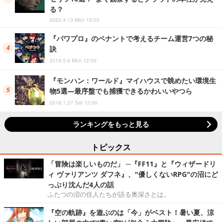
る？
2020.4.13 Mon 19:00
『パワプロ』のペナントで考えるチーム運営7つの秘
訣
2019.5.6 Mon 12:00
『モンハン：ワールド』マイハウスで眺めたい環境生
物5選―最序盤でも捕獲できるかわいいやつら
2018.1.27 Sat 12:00
ランキングをもっと見る
トピックス
「冒険は楽しいものだ」 ─『FF11』と『ウィザードリ
ィ ヴァリアンツ ダフネ』、"優しくないRPG"の沼にど
っぷり沈んだ4人の話
ふたつの沼の住人たちが語る奥深さとは。
『空の軌跡』を遊ぶのは「今」がベスト！暑い夏、涼