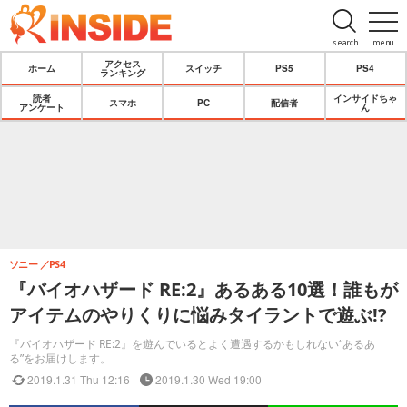
search
menu
アクセス
ホーム
スイッチ
PS5
PS4
ランキング
読者
インサイドちゃ
スマホ
PC
配信者
アンケート
ん
ソニー
PS4
『バイオハザード RE:2』あるある10選！誰もが
アイテムのやりくりに悩みタイラントで遊ぶ!?
『バイオハザード RE:2』を遊んでいるとよく遭遇するかもしれない“あるあ
る”をお届けします。
2019.1.31 Thu 12:16
2019.1.30 Wed 19:00