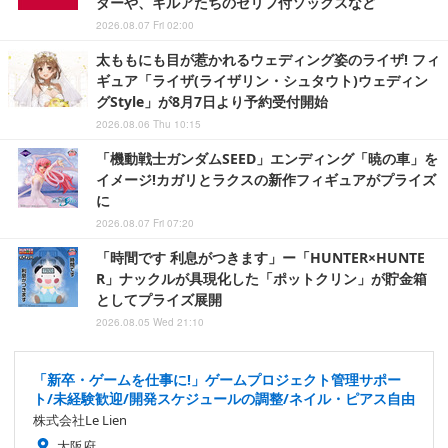
ダーや、キルアたちのセリフ付ソックスなど
2026.08.07 Fri 02:00
太ももにも目が惹かれるウェディング姿のライザ! フィ
ギュア「ライザ(ライザリン・シュタウト)ウェディン
グStyle」が8月7日より予約受付開始
2026.08.06 Thu 10:15
「機動戦士ガンダムSEED」エンディング「暁の車」を
イメージ!カガリとラクスの新作フィギュアがプライズ
に
2026.08.07 Fri 07:20
「時間です 利息がつきます」ー「HUNTER×HUNTE
R」ナックルが具現化した「ポットクリン」が貯金箱
としてプライズ展開
2026.08.05 Wed 21:10
「新卒・ゲームを仕事に!」ゲームプロジェクト管理サポー
ト/未経験歓迎/開発スケジュールの調整/ネイル・ピアス自由
株式会社Le Lien
大阪府