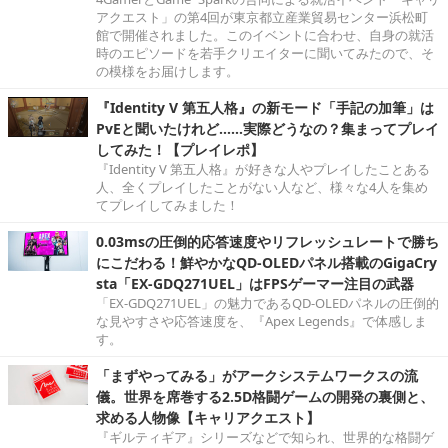
アクエスト」の第4回が東京都立産業貿易センター浜松町
館で開催されました。このイベントに合わせ、自身の就活
時のエピソードを若手クリエイターに聞いてみたので、そ
の模様をお届けします。
『Identity V 第五人格』の新モード「手記の加筆」は
PvEと聞いたけれど……実際どうなの？集まってプレイ
してみた！【プレイレポ】
『Identity V 第五人格』が好きな人やプレイしたことある
人、全くプレイしたことがない人など、様々な4人を集め
てプレイしてみました！
0.03msの圧倒的応答速度やリフレッシュレートで勝ち
にこだわる！鮮やかなQD-OLEDパネル搭載のGigaCry
sta「EX-GDQ271UEL」はFPSゲーマー注目の武器
「EX-GDQ271UEL」の魅力であるQD-OLEDパネルの圧倒的
な見やすさや応答速度を、『Apex Legends』で体感しま
す。
「まずやってみる」がアークシステムワークスの流
儀。世界を席巻する2.5D格闘ゲームの開発の裏側と、
求める人物像【キャリアクエスト】
『ギルティギア』シリーズなどで知られ、世界的な格闘ゲ