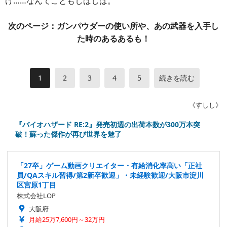
け……なんてこともしばしば。
次のページ：ガンパウダーの使い所や、あの武器を入手し
た時のあるあるも！
1
2
3
4
5
続きを読む
《すしし》
『バイオハザード RE:2』発売初週の出荷本数が300万本突
破！蘇った傑作が再び世界を魅了
「27卒」ゲーム動画クリエイター・有給消化率高い「正社
員/QAスキル習得/第2新卒歓迎」・未経験歓迎/大阪市淀川
区宮原1丁目
株式会社LOP
大阪府
月給25万7,600円～32万円