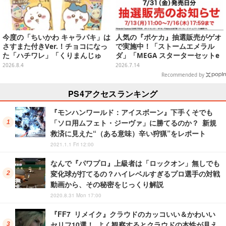
今度の「ちいかわ キャラパキ」は
人気の『ポケカ』抽選販売がゲオ
さすまた付きVer.！チョコになっ
で実施中！「ストームエメラル
た「ハチワレ」「くりまんじゅ
ダ」「MEGA スターターセットe
う」たちも可愛い全8種
x」各種の全4商品
2026.8.4
2026.7.14
Recommended by
PS4アクセスランキング
『モンハンワールド：アイスボーン』下手くそでも
「ソロ用ムフェト・ジーヴァ」に勝てるのか？ 新規
救済に見えた“（ある意味）辛い狩猟”をレポート
2021.1.1 Fri 12:00
なんで『パワプロ』上級者は「ロックオン」無しでも
変化球が打てるの？ハイレベルすぎるプロ選手の対戦
動画から、その秘密をじっくり解説
2020.8.31 Mon 17:00
『FF7 リメイク』クラウドのカッコいい＆かわいい
セリフ10選！ よく観察するとクラウドの本性が見え