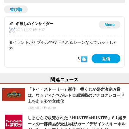
並び順
名無しのインサイダー
Menu
2019-12-27 16:16:37
タイラントがカプセルで投下されるシーンなんでカットした
の
3
返信
関連ニュース
「トイ・ストーリー」新作一番くじが発売決定!A賞
は、ウッディたちがレトロ感満載のアナログレコード
上を走る姿で立体化
2026.08.07 Fri 03:40
しまむらで販売された「HUNTER×HUNTER」G.I.編テ
ーマの一部商品が受注再販!カードデザインのキーホル