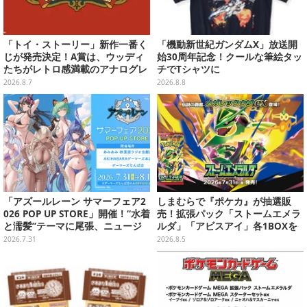
「トイ・ストーリー」新作一番く
「機動新世紀ガンダムX」放送開
じが発売決定！A賞は、ウッディ
始30周年記念！クールな筆絵タッ
たちがレトロ感満載のアナログレ
チでTシャツに
コード上を走る姿で立体化
2026.8.7
2026.8.8
「アズールレーン サマーフェア2
しまむらで『ポケカ』が抽選販
026 POP UP STORE」開催！“水着
売！拡張パック「ストームエメラ
と濡髪”テーマに尾張、ニュージ
ルダ」「アビスアイ」各1BOXを
ャージーなど新規描き下ろしイラ
ラインナップ
2026.7.31
2026.8.5
ストグッズ販売