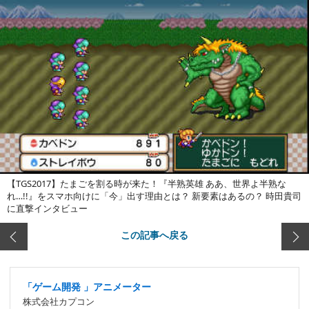
【TGS2017】たまごを割る時が来た！『半熟英雄 ああ、世界よ半熟な
れ…!!』をスマホ向けに「今」出す理由とは？ 新要素はあるの？ 時田貴司
に直撃インタビュー
この記事へ戻る
「ゲーム開発 」アニメーター
株式会社カプコン