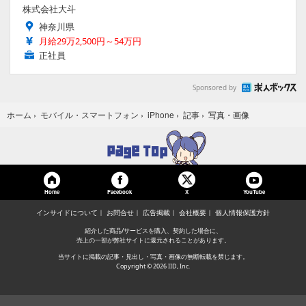
株式会社大斗
神奈川県
月給29万2,500円～54万円
正社員
Sponsored by
写真・画像
ホーム
›
モバイル・スマートフォン
›
iPhone
›
記事
›
Home
Facebook
YouTube
X
インサイドについて
お問合せ
広告掲載
会社概要
個人情報保護方針
紹介した商品/サービスを購入、契約した場合に、
売上の一部が弊社サイトに還元されることがあります。
当サイトに掲載の記事・見出し・写真・画像の無断転載を禁じます。
Copyright © 2026 IID, Inc.