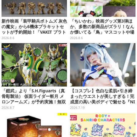
新作映画「装甲騎兵ボトムズ 灰色
「ちいかわ」映画グッズ第3弾ほ
の魔女」から6機体プラキットセ
か、多数の新商品がズラリ！なん
ットが予約開始！「VAKIT プラト
か懐いてる「鳥」マスコットや場
ーン」第1弾、各部関節可動仕様
面写アイテムなど必見のラインナ
2026.8.6
2026.8.6
ップ
「鎧武」より「S.H.Figuarts（真
【コスプレ】色白な柔肌×引き締
骨彫製法） 仮面ライダー斬月 メ
まったウエストが美しすぎる！完
ロンアームズ」が予約実施！無双
成度の高い美ボディで魅せる『NI
セイバー、メロンディフェンダー
KKE』ヘンゼルの美女レイヤー
2026.8.7
2026.7.19
が付属
【写真9枚】