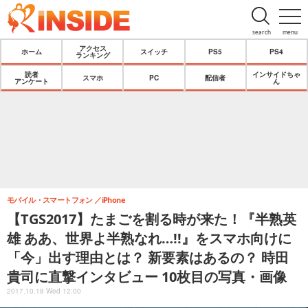
search
menu
アクセス
ホーム
スイッチ
PS5
PS4
ランキング
読者
インサイドちゃ
スマホ
PC
配信者
アンケート
ん
モバイル・スマートフォン
iPhone
【TGS2017】たまごを割る時が来た！『半熟英
雄 ああ、世界よ半熟なれ…!!』をスマホ向けに
「今」出す理由とは？ 新要素はあるの？ 時田
貴司に直撃インタビュー 10枚目の写真・画像
2017.10.18 Wed 12:00