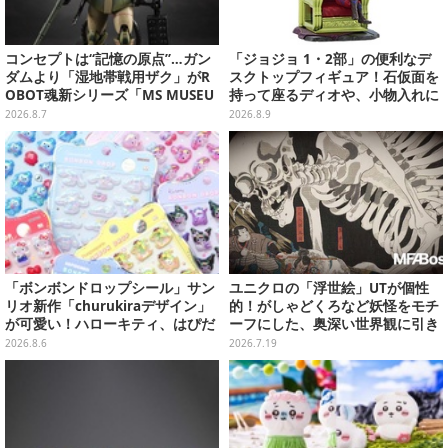
コンセプトは“記憶の原点”…ガン
「ジョジョ 1・2部」の便利なデ
ダムより「湿地帯戦用ザク」がR
スクトップフィギュア！石仮面を
OBOT魂新シリーズ「MS MUSEU
持って座るディオや、小物入れに
M」で商品化！博物館イメージの
なるツェペリなどズラリ
2026.8.7
2026.8.9
ベースも注目
「ボンボンドロップシール」サン
ユニクロの「浮世絵」UTが個性
リオ新作「churukiraデザイン」
的！がしゃどくろなど妖怪をモチ
が可愛い！ハローキティ、はぴだ
ーフにした、奥深い世界観に引き
んぶいなど全8種類が順次展開
込まれる
2026.8.6
2026.7.19