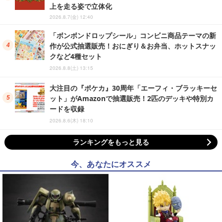
上を走る姿で立体化
2026.8.7(金) 12:40
「ボンボンドロップシール」コンビニ商品テーマの新
作が公式抽選販売！おにぎり＆お弁当、ホットスナッ
クなど4種セット
2026.8.8(土) 13:15
大注目の『ポケカ』30周年「エーフィ・ブラッキーセ
ット」がAmazonで抽選販売！2匹のデッキや特別カ
ードを収録
2026.8.6(木) 18:10
ランキングをもっと見る
今、あなたにオススメ