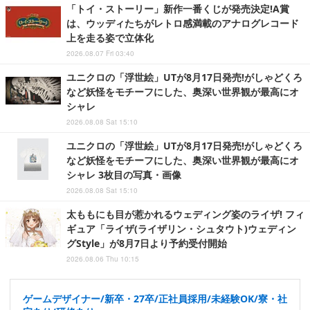
「トイ・ストーリー」新作一番くじが発売決定!A賞
は、ウッディたちがレトロ感満載のアナログレコード
上を走る姿で立体化
2026.08.07 Fri 03:40
ユニクロの「浮世絵」UTが8月17日発売!がしゃどくろ
など妖怪をモチーフにした、奥深い世界観が最高にオ
シャレ
2026.08.08 Sat 15:10
ユニクロの「浮世絵」UTが8月17日発売!がしゃどくろ
など妖怪をモチーフにした、奥深い世界観が最高にオ
シャレ 3枚目の写真・画像
2026.08.08 Sat 15:10
太ももにも目が惹かれるウェディング姿のライザ! フィ
ギュア「ライザ(ライザリン・シュタウト)ウェディン
グStyle」が8月7日より予約受付開始
2026.08.06 Thu 10:15
ゲームデザイナー/新卒・27卒/正社員採用/未経験OK/寮・社