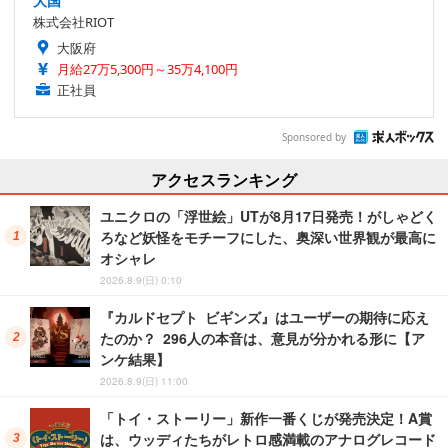
大国
株式会社RIOT
大阪府
月給27万5,300円～35万4,100円
正社員
Sponsored by
アクセスランキング
ユニクロの「浮世絵」UTが8月17日発売！がしゃどく
ろなど妖怪をモチーフにした、奥深い世界観が最高に
オシャレ
2026.8.9(日) 0:10
『カルドセプト ビギンズ』はユーザーの期待に応え
たのか？ 296人の本音は、意見が分かれる形に【ア
ンケ結果】
2026.8.9(日) 11:00
「トイ・ストーリー」新作一番くじが発売決定！A賞
は、ウッディたちがレトロ感満載のアナログレコード