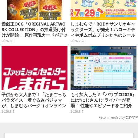
遊戯王OCG「ORIGINAL ARTWO
しまむらで「RODY サンリオキャ
RK COLLECTION」の抽選受け付
ラクターズ」が発売！ハローキテ
けが開始！ 原作再現カードがアツ
ィやポムポムプリンたちのシール
いスペシャルパック
帳、色が変わるタンブラーなど雑
2026.8.5
2026.7.28
貨を用意
子供から大人まで！「たまごっち
もう加入した？『パワプロ2026』
パラダイス」着ぐるみパジャマ
には“にじさんじ”ライバーが登
が、しまむらパーク（オンライン
場！ 性能やエピソードをご紹介
ストア）にて受注生産
2026.8.3
2026.8.7
Recommended by