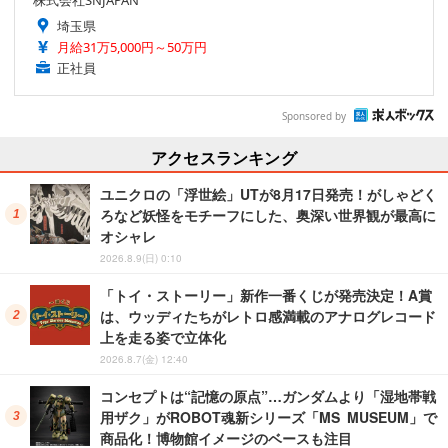
株式会社SNJAPAN
埼玉県
月給31万5,000円～50万円
正社員
Sponsored by
アクセスランキング
ユニクロの「浮世絵」UTが8月17日発売！がしゃどく
ろなど妖怪をモチーフにした、奥深い世界観が最高に
オシャレ
2026.8.9(日) 0:10
「トイ・ストーリー」新作一番くじが発売決定！A賞
は、ウッディたちがレトロ感満載のアナログレコード
上を走る姿で立体化
2026.8.7(金) 12:40
コンセプトは“記憶の原点”…ガンダムより「湿地帯戦
用ザク」がROBOT魂新シリーズ「MS MUSEUM」で
商品化！博物館イメージのベースも注目