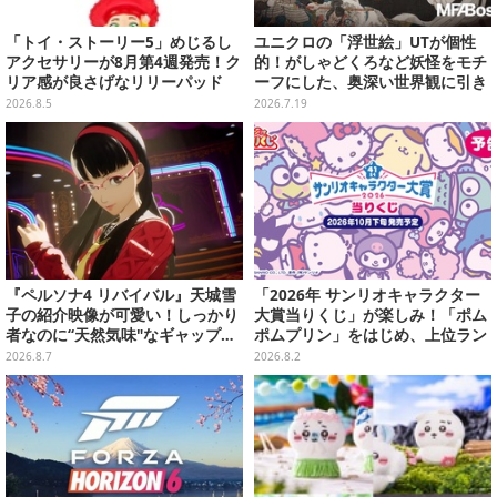
「トイ・ストーリー5」めじるし
ユニクロの「浮世絵」UTが個性
アクセサリーが8月第4週発売！ク
的！がしゃどくろなど妖怪をモチ
リア感が良さげなリリーパッド
ーフにした、奥深い世界観に引き
や、ジェシーなど全5種ラインナ
込まれる
2026.8.5
2026.7.19
ップ
『ペルソナ4 リバイバル』天城雪
「2026年 サンリオキャラクター
子の紹介映像が可愛い！しっかり
大賞当りくじ」が楽しみ！「ポム
者なのに“天然気味"なギャップ…
ポムプリン」をはじめ、上位ラン
幼馴染・千枝に助けられる姿にも
クインが登場するスペシャル企画
2026.8.7
2026.8.2
注目