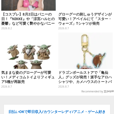
【コスプレ】8月2日はバニーの
グローグーの刺しゅうデザインが
日！『NIKKE』や「涼宮ハルヒの
可愛い！アベイルにて「スター・
憂鬱」など可愛く艷やかなバニー
ウォーズ」Tシャツが発売
ガールの美女レイヤーまとめ【写
2026.8.2
2026.8.7
真60枚】
気ままな姿のグローグーが可愛
ドラゴンボールストアで「亀仙
い！メディコムトイよりフィギュ
人」グッズが発売！派手なアロハ
ア5種が再販売
シャツや、カメハウスのトートバ
ッグなど夏らしいアイテムがズラ
2026.8.7
2026.8.7
リ
Recommended by
日払いOKで即日収入/カウンターレディ/アニメ・ゲーム好き