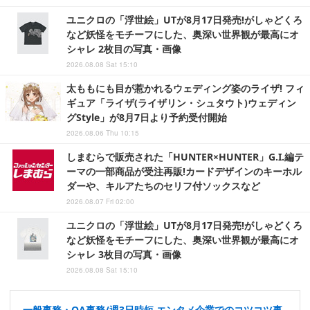
ユニクロの「浮世絵」UTが8月17日発売!がしゃどくろ
など妖怪をモチーフにした、奥深い世界観が最高にオ
シャレ 2枚目の写真・画像
2026.08.08 Sat 15:10
太ももにも目が惹かれるウェディング姿のライザ! フィ
ギュア「ライザ(ライザリン・シュタウト)ウェディン
グStyle」が8月7日より予約受付開始
2026.08.06 Thu 10:15
しまむらで販売された「HUNTER×HUNTER」G.I.編テ
ーマの一部商品が受注再販!カードデザインのキーホル
ダーや、キルアたちのセリフ付ソックスなど
2026.08.07 Fri 02:00
ユニクロの「浮世絵」UTが8月17日発売!がしゃどくろ
など妖怪をモチーフにした、奥深い世界観が最高にオ
シャレ 3枚目の写真・画像
2026.08.08 Sat 15:10
一般事務・OA事務/週3日時短 エンタメ企業でのコツコツ事