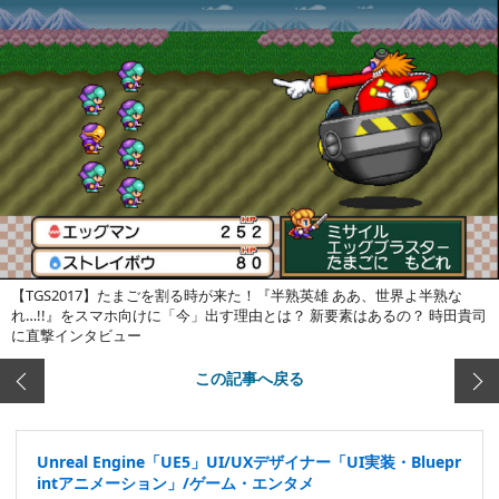
【TGS2017】たまごを割る時が来た！『半熟英雄 ああ、世界よ半熟な
れ…!!』をスマホ向けに「今」出す理由とは？ 新要素はあるの？ 時田貴司
に直撃インタビュー
この記事へ戻る
Unreal Engine「UE5」UI/UXデザイナー「UI実装・Bluepr
intアニメーション」/ゲーム・エンタメ