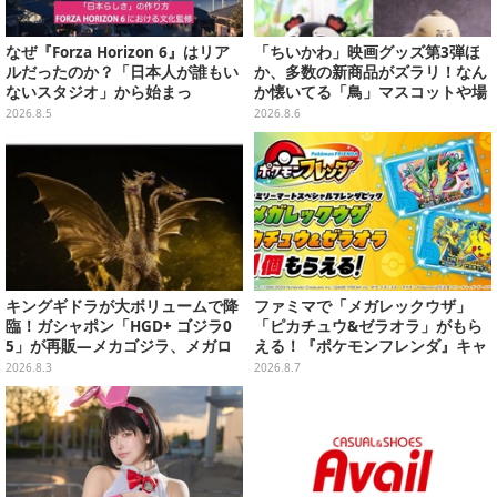
なぜ『Forza Horizon 6』はリア
「ちいかわ」映画グッズ第3弾ほ
ルだったのか？「日本人が誰もい
か、多数の新商品がズラリ！なん
ないスタジオ」から始まっ
か懐いてる「鳥」マスコットや場
た、“生活感のある日本"の作り方
面写アイテムなど必見のラインナ
2026.8.5
2026.8.6
【CEDEC2026】
ップ
キングギドラが大ボリュームで降
ファミマで「メガレックウザ」
臨！ガシャポン「HGD+ ゴジラ0
「ピカチュウ&ゼラオラ」がもら
5」が再販―メカゴジラ、メガロ
える！『ポケモンフレンダ』キャ
なども揃った全4種
ンペーンが8月11日開始
2026.8.3
2026.8.7