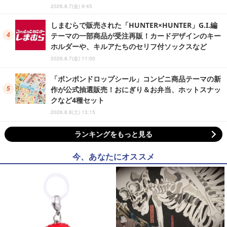
2026.8.7(金) 9:45
しまむらで販売された「HUNTER×HUNTER」G.I.編
テーマの一部商品が受注再販！カードデザインのキー
ホルダーや、キルアたちのセリフ付ソックスなど
2026.8.7(金) 11:00
「ボンボンドロップシール」コンビニ商品テーマの新
作が公式抽選販売！おにぎり＆お弁当、ホットスナッ
クなど4種セット
2026.8.8(土) 13:15
ランキングをもっと見る
今、あなたにオススメ