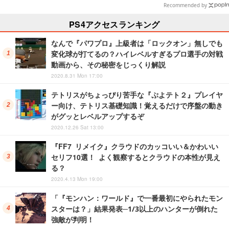
は1,192円！【eショップのお薦め
Recommended by
セール】
PS4アクセスランキング
なんで『パワプロ』上級者は「ロックオン」無しでも
変化球が打てるの？ハイレベルすぎるプロ選手の対戦
動画から、その秘密をじっくり解説
2020.8.31 Mon 17:00
テトリスがちょっぴり苦手な『ぷよテト２』プレイヤ
ー向け、テトリス基礎知識！覚えるだけで序盤の動き
がグッとレベルアップするぞ
2020.12.26 Sat 13:00
『FF7 リメイク』クラウドのカッコいい＆かわいい
セリフ10選！ よく観察するとクラウドの本性が見え
る？
2020.4.13 Mon 19:00
「『モンハン：ワールド』で一番最初にやられたモン
スターは？」結果発表─1/3以上のハンターが倒れた
強敵が判明！