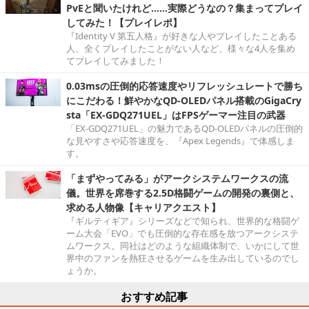
PvEと聞いたけれど……実際どうなの？集まってプレイ
してみた！【プレイレポ】
『Identity V 第五人格』が好きな人やプレイしたことある
人、全くプレイしたことがない人など、様々な4人を集め
てプレイしてみました！
0.03msの圧倒的応答速度やリフレッシュレートで勝ち
にこだわる！鮮やかなQD-OLEDパネル搭載のGigaCry
sta「EX-GDQ271UEL」はFPSゲーマー注目の武器
「EX-GDQ271UEL」の魅力であるQD-OLEDパネルの圧倒的
な見やすさや応答速度を、『Apex Legends』で体感しま
す。
「まずやってみる」がアークシステムワークスの流
儀。世界を席巻する2.5D格闘ゲームの開発の裏側と、
求める人物像【キャリアクエスト】
『ギルティギア』シリーズなどで知られ、世界的な格闘ゲ
ーム大会「EVO」でも圧倒的な存在感を放つアークシステ
ムワークス。同社はどのような組織体制で、いかにして世
界中のファンを熱狂させるゲームを生み出しているのでし
ょうか。
おすすめ記事