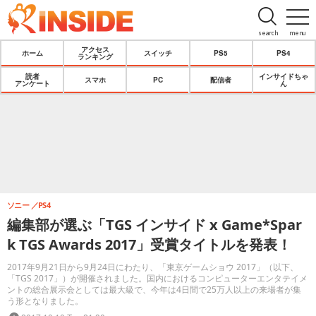
search
menu
アクセス
ホーム
スイッチ
PS5
PS4
ランキング
読者
インサイドちゃ
スマホ
PC
配信者
アンケート
ん
ソニー
PS4
編集部が選ぶ「TGS インサイド x Game*Spar
k TGS Awards 2017」受賞タイトルを発表！
2017年9月21日から9月24日にわたり、「東京ゲームショウ 2017」（以下、
「TGS 2017」）が開催されました。国内におけるコンピューターエンタテイメ
ントの総合展示会としては最大級で、今年は4日間で25万人以上の来場者が集
う形となりました。