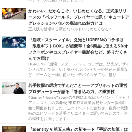
本シリーズの魅力を紹介します。
かわいい…だからこそ、いじめたくなる。正式版リリ
ースの『パルワールド』プレイヤーに訊く“キュートア
グレッション×パル”の底知れぬ魅力とは
正式版で登場する新たなパルもいじめたくなる！
『崩壊：スターレイル』爻光とUGREENのコラボは
「限定ギフトBOX」が超豪華！全6商品に使える5％オ
フクーポンやコスプレイヤー撮影会など、盛りだくさ
んでお届け
UGREEN×『崩壊：スターレイル』コラボは、爻光がデザイ
ンされていて美しい！モバイルバッテリーや急速充電器な
ど、ゲームと一緒に使いたいデバイスがてんこ盛り
若手抜擢の環境で学んだこと――アプリボットの運営
プロデューサーが語る「巻き込み力」の重要性
4GamerとGame*Sparkの合同による就活イベント「キャリ
アクエスト」の第4回が東京都立産業貿易センター浜松町
館で開催されました。このイベントに合わせ、自身の就活
時のエピソードを若手クリエイターに聞いてみたので、そ
の模様をお届けします。
『Identity V 第五人格』の新モード「手記の加筆」は