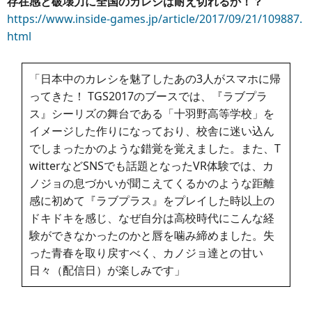
存在感と破壊力に全国のカレシは耐え切れるか！？
https://www.inside-games.jp/article/2017/09/21/109887.
html
「日本中のカレシを魅了したあの3人がスマホに帰
ってきた！ TGS2017のブースでは、『ラブプラ
ス』シーリズの舞台である「十羽野高等学校」を
イメージした作りになっており、校舎に迷い込ん
でしまったかのような錯覚を覚えました。また、T
witterなどSNSでも話題となったVR体験では、カ
ノジョの息づかいが聞こえてくるかのような距離
感に初めて『ラブプラス』をプレイした時以上の
ドキドキを感じ、なぜ自分は高校時代にこんな経
験ができなかったのかと唇を噛み締めました。失
った青春を取り戻すべく、カノジョ達との甘い
日々（配信日）が楽しみです」