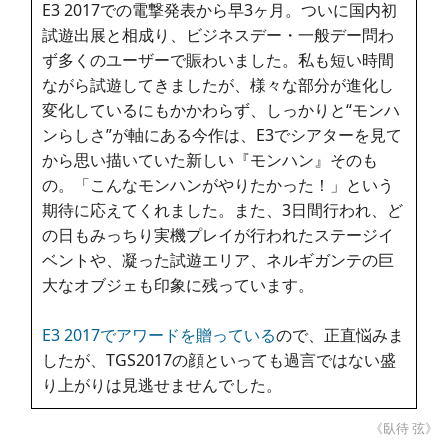
E3 2017での電撃発表から早3ヶ月。ついに国内初
試遊出展と相成り、ビジネスデー・一般デー問わ
ず多くのユーザーで賑わいました。私も短い時間
ながら試遊してきましたが、様々な部分が進化し
変化しているにもかかわらず、しっかりと“モンハ
ンらしさ”が軸にある今作は、E3でシアターを見て
から思い描いていた新しい『モンハン』そのも
の。「こんなモンハンがやりたかった！」という
期待に応えてくれました。また、3日間行われ、ど
の日もみっちり実機プレイが行われたステージイ
ベントや、凝った試遊エリア、ネルギガンテの巨
大なオブジェも印象に残っています。
E3 2017でアワードを贈っている
ので、正直悩みま
したが、TGS2017の顔といっても過言ではない盛
り上がりは見逃せませんでした。
《臥待 弦》