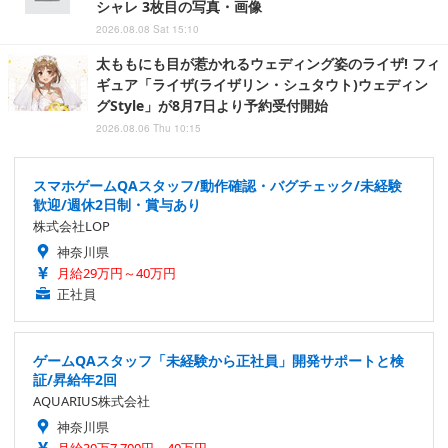
シャレ 3枚目の写真・画像
2026.08.08 Sat 15:10
太ももにも目が惹かれるウェディング姿のライザ! フィ
ギュア「ライザ(ライザリン・シュタウト)ウェディン
グStyle」が8月7日より予約受付開始
2026.08.06 Thu 10:15
スマホゲームQAスタッフ/動作確認・バグチェック/未経験
歓迎/週休2日制・賞与あり
株式会社LOP
神奈川県
月給29万円～40万円
正社員
ゲームQAスタッフ「未経験から正社員」開発サポートと検
証/昇給年2回
AQUARIUS株式会社
神奈川県
月給30万7,700円～40万円