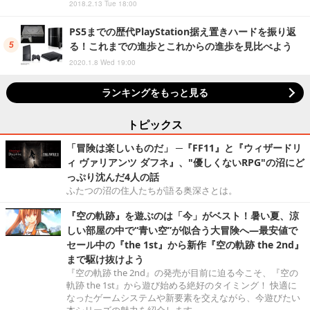
2018.2.13 Tue 18:00
PS5までの歴代PlayStation据え置きハードを振り返
る！これまでの進歩とこれからの進歩を見比べよう
2020.1.8 Wed 19:00
ランキングをもっと見る
トピックス
「冒険は楽しいものだ」 ─『FF11』と『ウィザードリ
ィ ヴァリアンツ ダフネ』、"優しくないRPG"の沼にど
っぷり沈んだ4人の話
ふたつの沼の住人たちが語る奥深さとは。
『空の軌跡』を遊ぶのは「今」がベスト！暑い夏、涼
しい部屋の中で“青い空”が似合う大冒険へ―最安値で
セール中の『the 1st』から新作『空の軌跡 the 2nd』
まで駆け抜けよう
『空の軌跡 the 2nd』の発売が目前に迫る今こそ、『空の
軌跡 the 1st』から遊び始める絶好のタイミング！ 快適に
なったゲームシステムや新要素を交えながら、今遊びたい