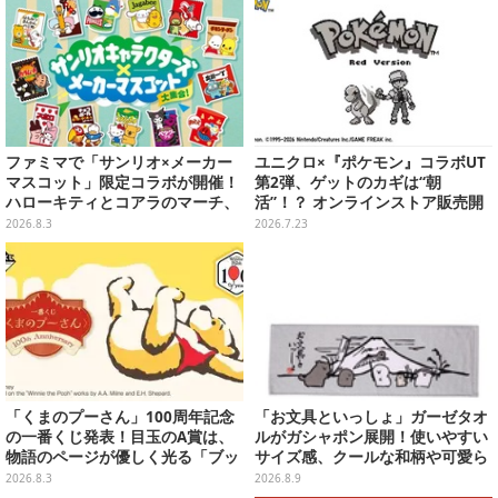
ファミマで「サンリオ×メーカー
ユニクロ×『ポケモン』コラボUT
マスコット」限定コラボが開催！
第2弾、ゲットのカギは“朝
ハローキティとコアラのマーチ、
活”！？ オンラインストア販売開
ハンギョドンと出前坊やなど全26
始は当日8時15分から
2026.8.3
2026.7.23
キャラが夢の共演
「くまのプーさん」100周年記念
「お文具といっしょ」ガーゼタオ
の一番くじ発表！目玉のA賞は、
ルがガシャポン展開！使いやすい
物語のページが優しく光る「ブッ
サイズ感、クールな和柄や可愛ら
クシェイプドライト」
しいお寿司など全4種
2026.8.3
2026.8.9