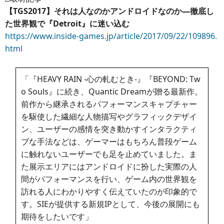
【TGS2017】それは人なのかアンドロイドなのか―徹底し
た世界観で『Detroit』に迷い込む
https://www.inside-games.jp/article/2017/09/22/109896.
html
「『HEAVY RAIN -心の軋むとき-』『BEYOND: Tw
o Souls』に続き、Quantic Dreamが贈る最新作。
前作から継承されるパフォーマンスキャプチャー
を駆使した繊細な人物描写やグラフィックデザイ
ン、ユーザーの感情を突き動かすインタラクティ
ブな手法などは、ゲーマーはもちろん普段ゲーム
に触れないユーザーでも足を止めていました。ま
た展示エリアにはアンドロイドに扮した実際の人
間がパフォーマンスを行い、ゲーム内の世界観を
訪れる人にわかりやすく伝えていたのが印象的で
す。SIEが提供する新規IPとして、今後の展開にも
期待をしたいです」