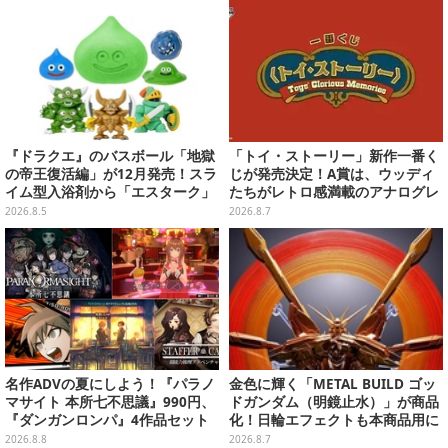
『ドラクエ』のバスボール「地獄
「トイ・ストーリー」新作一番く
の帝王復活編」が12月発売！スラ
じが発売決定！A賞は、ウッディ
イム型入浴剤から「エスターク」
たちがレトロ感満載のアナログレ
「デスピサロ」ら6体が飛び出す
コード上を走る姿で立体化
2026.8.5
2026.8.7
名作ADVの夏にしよう！『パラノ
金色に輝く「METAL BUILD ゴッ
マサイト 本所七不思議』990円、
ドガンダム（明鏡止水）」が商品
『ダンガンロンパ』4作品セット
化！日輪エフェクトも本商品用に
で3,060円、“お紳士”な恋愛ADV
刷新した豪華仕様
2026.8.8
2026.8.7