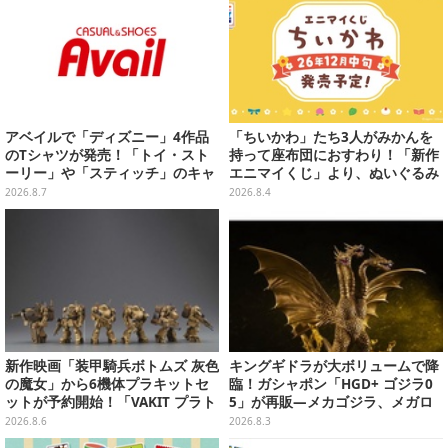
アベイルで「ディズニー」4作品
「ちいかわ」たち3人がみかんを
のTシャツが発売！「トイ・スト
持って座布団におすわり！「新作
ーリー」や「スティッチ」のキャ
エニマイくじ」より、ぬいぐるみ
ラを刺しゅうでデザイン
画像が初公開
2026.8.7
2026.8.4
新作映画「装甲騎兵ボトムズ 灰色
キングギドラが大ボリュームで降
の魔女」から6機体プラキットセ
臨！ガシャポン「HGD+ ゴジラ0
ットが予約開始！「VAKIT プラト
5」が再販―メカゴジラ、メガロ
ーン」第1弾、各部関節可動仕様
なども揃った全4種
2026.8.6
2026.8.3