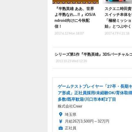
『半熟英雄 ああ、世界
スクエニ時田貴
よ半熟なれ…!! 』iOS/A
スイッチ本体を
ndroid向けに今秋配
「極秘ミッショ
信！
始」とつぶやく
2017.6.12 Mon 18:07
2017.4.7 Fri 21:18
シリーズ第1作『半熟英雄』3DSバーチャル
2013.10.23 Wed 12:20
ゲームテストプレイヤー「27卒・長期
ア形成」正社員採用/未経験OK/育休取
多数/既卒歓迎/川口市本町2丁目
株式会社Creer
埼玉県
月給26万3,500円～32万円
正社員