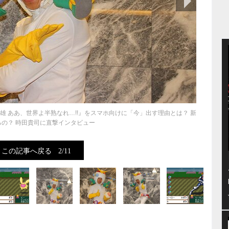
英雄 ああ、世界よ半熟なれ…!!』をスマホ向けに「今」出す理由とは？ 新
るの？ 時田貴司に直撃インタビュー
この記事へ戻る
2/11