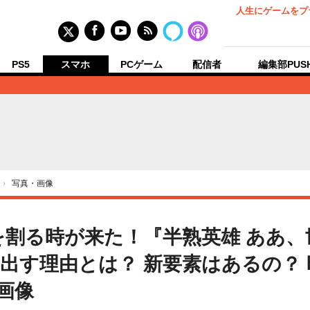
人生にゲームをプ
PS5
スマホ
PCゲーム
配信者
編集部PUS
›
写真・画像
ごを割る時が来た！『半熟英雄 ああ、
出す理由とは？ 新要素はあるの？
画像