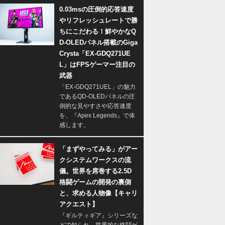
0.03msの圧倒的応答速度
やリフレッシュレートで勝
ちにこだわる！鮮やかなQ
D-OLEDパネル搭載のGiga
Crysta「EX-GDQ271UE
L」はFPSゲーマー注目の
武器
「EX-GDQ271UEL」の魅力
であるQD-OLEDパネルの圧
倒的な見やすさや応答速度
を、『Apex Legends』で体
感します。
「まずやってみる」がアー
クシステムワークスの流
儀。世界を席巻する2.5D
格闘ゲームの開発の裏側
と、求める人物像【キャリ
アクエスト】
『ギルティギア』シリーズな