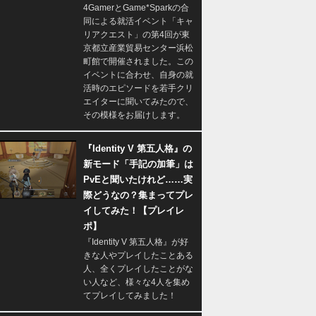
4GamerとGame*Sparkの合
同による就活イベント「キャ
リアクエスト」の第4回が東
京都立産業貿易センター浜松
町館で開催されました。この
イベントに合わせ、自身の就
活時のエピソードを若手クリ
エイターに聞いてみたので、
その模様をお届けします。
『Identity V 第五人格』の
新モード「手記の加筆」は
PvEと聞いたけれど……実
際どうなの？集まってプレ
イしてみた！【プレイレ
ポ】
『Identity V 第五人格』が好
きな人やプレイしたことある
人、全くプレイしたことがな
い人など、様々な4人を集め
てプレイしてみました！