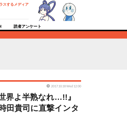
ラスするメディア
H
読者アンケート
2017.10.18 Wed 12:00
世界よ半熟なれ…!!』
 時田貴司に直撃インタ