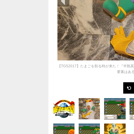
【TGS2017】たまごを割る時が来た！『半熟
要素はあ