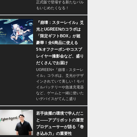
正式版で登場する新たなパル
もいじめたくなる！
『崩壊：スターレイル』爻
光とUGREENのコラボは
「限定ギフトBOX」が超
豪華！全6商品に使える
5％オフクーポンやコスプ
レイヤー撮影会など、盛り
だくさんでお届け
UGREEN×『崩壊：スターレ
イル』コラボは、爻光がデザ
インされていて美しい！モバ
イルバッテリーや急速充電器
など、ゲームと一緒に使いた
いデバイスがてんこ盛り
若手抜擢の環境で学んだこ
と――アプリボットの運営
プロデューサーが語る「巻
き込み力」の重要性