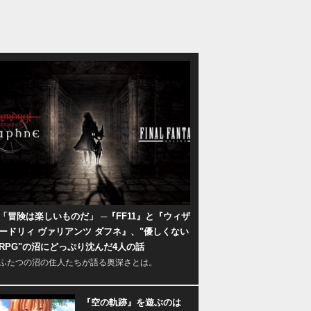
「冒険は楽しいものだ」 ─『FF11』と『ウィザ
ードリィ ヴァリアンツ ダフネ』、"優しくない
RPG"の沼にどっぷり沈んだ4人の話
ふたつの沼の住人たちが語る奥深さとは。
『空の軌跡』を遊ぶのは