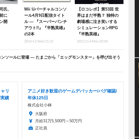
司氏、
Wii Uバーチャルコンソ
【ロコレポ】第53回 世
前に
ール4月9日配信タイト
界はまだ半熟？ 独特の
ン開
ル ― 『スーパーパンチ
劇場感に泣き笑いする
アウト!!』『半熟英雄』
シミュレーションRPG
の2本
『半熟英雄』
2014.4.2 Wed 15:25
2013.11.4 Mon 20:00
コンソールに登場 ― たまごから「エッグモンスター」を呼び出そう
キャリ
アニメ好き歓迎のゲームデバッカー/バグ確認/
得実績
年休125日
株式会社小林
大阪府
月給31万5,500円～50万円
正社員