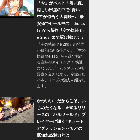
「今」がベスト！暑い夏、
涼しい部屋の中で“青い
空”が似合う大冒険へ―最
安値でセール中の『the 1s
t』から新作『空の軌跡 th
e 2nd』まで駆け抜けよう
『空の軌跡 the 2nd』の発売
が目前に迫る今こそ、『空の
軌跡 the 1st』から遊び始め
る絶好のタイミング！ 快適
になったゲームシステムや新
要素を交えながら、今遊びた
い本シリーズの魅力を紹介し
ます。
かわいい…だからこそ、い
じめたくなる。正式版リリ
ースの『パルワールド』プ
レイヤーに訊く“キュート
アグレッション×パル”の
底知れぬ魅力とは