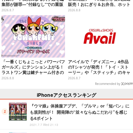
集部が謝罪―“付録なし”での重版
販売！おにぎり＆お弁当、ホット
対応を進行中
スナックなど4種セット
2026.8.7
2026.8.8
「一番くじちょこっと パワーパフ
アベイルで「ディズニー」4作品
ガールズ」にテンション上がる！
のTシャツが発売！「トイ・スト
ラストワン賞は鍵チャーム付きの
ーリー」や「スティッチ」のキャ
シール帳スペシャルセット
ラを刺しゅうでデザイン
2026.8.8
2026.8.7
Recommended by
iPhoneアクセスランキング
『ウマ娘』体操服アプデ、「ブルマ」or「短パン」に
も規則性が！ 開発陣の“並々ならぬこだわり”を感じ
る4ポイント
2021.7.7 Wed 21:13