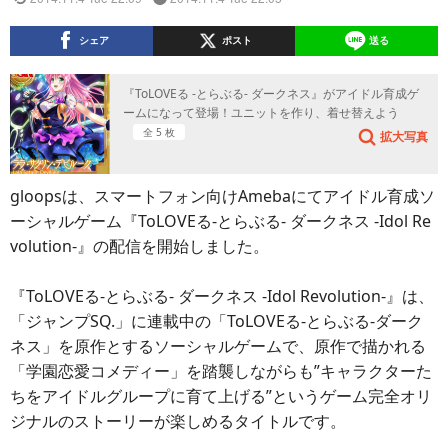
シェア
ポスト
送る
『ToLOVEる -とらぶる- ダークネス』がアイドル育成ゲ
ームになって登場！ユニットを作り、着せ替えよう
全 5 枚
拡大写真
gloopsは、スマートフォン向けAmebaにてアイドル育成ソ
ーシャルゲーム『ToLOVEる-とらぶる- ダークネス -Idol Re
volution-』の配信を開始しました。
『ToLOVEる-とらぶる- ダークネス -Idol Revolution-』は、
「ジャンプSQ.」に連載中の「ToLOVEる-とらぶる-ダーク
ネス」を原作とするソーシャルゲームで、原作で描かれる
「学園恋愛コメディー」を踏襲しながらも”キャラクターた
ちをアイドルグループに育て上げる”というゲーム完全オリ
ジナルのストーリーが楽しめるタイトルです。