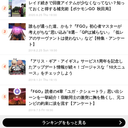
レイド続きで回復アイテムが少なくなってない？知っ
ておくと得する補充術【ポケモンGO 秋田局】
2020.6.25 Thu 19:00
誰もが通った道、かも？『FGO』初心者マスターが
考えがちな“思い込み”8選─「QPは減らない」「低レ
アのサーヴァントは使わない」など【特集・アンケー
ト】
2018.2.25 Sun 19:00
『アリス・ギア・アイギス』サービス1周年を記念し
たアップデート情報が続々！ゴージャスな「10大ニュ
ース」をチェックしよう
2019.1.31 Thu 19:15
『FGO』読者の4章「ユガ・クシェートラ」思い出シ
ーンを一挙紹介！宿敵同士の激突に胸を熱くし、元コ
ンビの約束に涙を流す【アンケート】
2019.7.5 Fri 19:00
ランキングをもっと見る