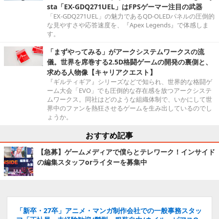
sta「EX-GDQ271UEL」はFPSゲーマー注目の武器
「EX-GDQ271UEL」の魅力であるQD-OLEDパネルの圧倒的
な見やすさや応答速度を、『Apex Legends』で体感しま
す。
「まずやってみる」がアークシステムワークスの流
儀。世界を席巻する2.5D格闘ゲームの開発の裏側と、
求める人物像【キャリアクエスト】
『ギルティギア』シリーズなどで知られ、世界的な格闘ゲ
ーム大会「EVO」でも圧倒的な存在感を放つアークシステ
ムワークス。同社はどのような組織体制で、いかにして世
界中のファンを熱狂させるゲームを生み出しているのでし
ょうか。
おすすめ記事
【急募】ゲームメディアで僕らとテレワーク！インサイド
の編集スタッフorライターを募集中
「新卒・27卒」アニメ・マンガ制作会社での一般事務スタッ