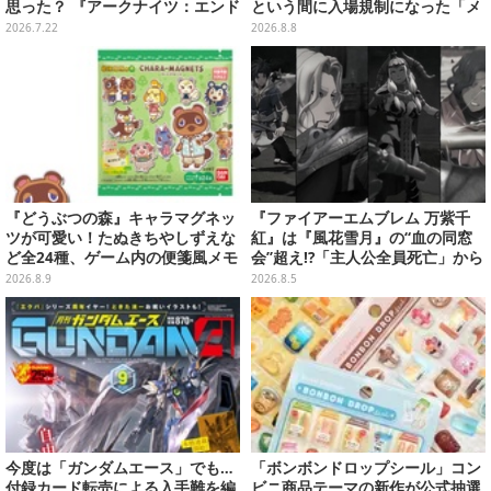
思った？ 『アークナイツ：エンド
という間に入場規制になった「メ
フィールド』リリース半年を機
ェメェ村の大冒険」をレポート
2026.7.22
2026.8.8
に、4人のインフルエンサーに聞
【写真28枚】
いてみたーシリーズを“奥深く”ま
で追ってきたからこその視点【座
談会】
『どうぶつの森』キャラマグネッ
『ファイアーエムブレム 万紫千
ツが可愛い！たぬきちやしずえな
紅』は『風花雪月』の“血の同窓
ど全24種、ゲーム内の便箋風メモ
会”超え!?「主人公全員死亡」から
カード全10種も
始まる物語は、様々なシリーズ作
2026.8.9
2026.8.5
を想起させる
今度は「ガンダムエース」でも…
「ボンボンドロップシール」コン
付録カード転売による入手難を編
ビニ商品テーマの新作が公式抽選