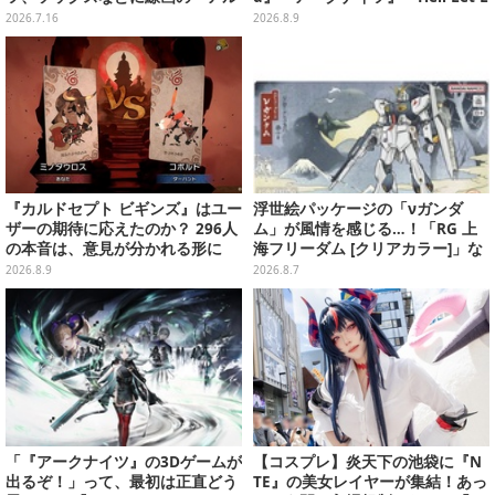
シュベルド」「リオレウス」ら11
oose: Vietnam』他
2026.7.16
2026.8.9
体をデザイン
『カルドセプト ビギンズ』はユー
浮世絵パッケージの「νガンダ
ザーの期待に応えたのか？ 296人
ム」が風情を感じる…！「RG 上
の本音は、意見が分かれる形に
海フリーダム [クリアカラー]」な
【アンケ結果】
どガンプラ2商品が8月順次発売
2026.8.9
2026.8.7
「『アークナイツ』の3Dゲームが
【コスプレ】炎天下の池袋に『N
出るぞ！」って、最初は正直どう
TE』の美女レイヤーが集結！あっ