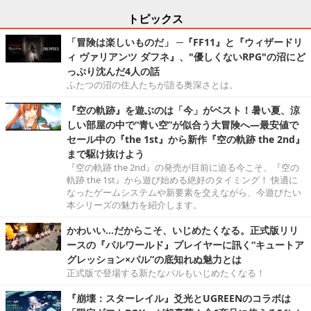
トピックス
「冒険は楽しいものだ」 ─『FF11』と『ウィザードリ
ィ ヴァリアンツ ダフネ』、"優しくないRPG"の沼にど
っぷり沈んだ4人の話
ふたつの沼の住人たちが語る奥深さとは。
『空の軌跡』を遊ぶのは「今」がベスト！暑い夏、涼
しい部屋の中で“青い空”が似合う大冒険へ―最安値で
セール中の『the 1st』から新作『空の軌跡 the 2nd』
まで駆け抜けよう
『空の軌跡 the 2nd』の発売が目前に迫る今こそ、『空の
軌跡 the 1st』から遊び始める絶好のタイミング！ 快適に
なったゲームシステムや新要素を交えながら、今遊びたい
本シリーズの魅力を紹介します。
かわいい…だからこそ、いじめたくなる。正式版リリ
ースの『パルワールド』プレイヤーに訊く“キュートア
グレッション×パル”の底知れぬ魅力とは
正式版で登場する新たなパルもいじめたくなる！
『崩壊：スターレイル』爻光とUGREENのコラボは