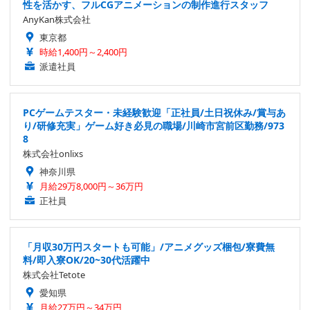
性を活かす、フルCGアニメーションの制作進行スタッフ
AnyKan株式会社
東京都
時給1,400円～2,400円
派遣社員
PCゲームテスター・未経験歓迎「正社員/土日祝休み/賞与あ
り/研修充実」ゲーム好き必見の職場/川崎市宮前区勤務/973
8
株式会社onlixs
神奈川県
月給29万8,000円～36万円
正社員
「月収30万円スタートも可能」/アニメグッズ梱包/寮費無
料/即入寮OK/20~30代活躍中
株式会社Tetote
愛知県
月給27万円～34万円