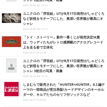
2026.08.08 Sat 15:10
ユニクロの「浮世絵」UTが8月17日発売!がしゃどくろ
など妖怪をモチーフにした、奥深い世界観が最高にオ
シャレ
2026.08.08 Sat 15:10
「トイ・ストーリー」新作一番くじが発売決定!A賞
は、ウッディたちがレトロ感満載のアナログレコード
上を走る姿で立体化
2026.08.07 Fri 03:40
ユニクロの「浮世絵」UTが8月17日発売!がしゃどくろ
など妖怪をモチーフにした、奥深い世界観が最高にオ
シャレ 3枚目の写真・画像
2026.08.08 Sat 15:10
しまむらで販売された「HUNTER×HUNTER」G.I.編テ
ーマの一部商品が受注再販!カードデザインのキーホル
ダーや、キルアたちのセリフ付ソックスなど
2026.08.07 Fri 02:00