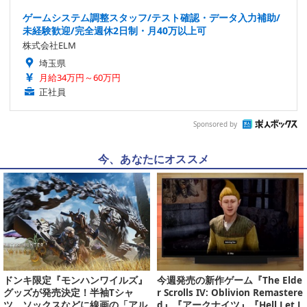
ゲームシステム調整スタッフ/テスト確認・データ入力補助/
未経験歓迎/完全週休2日制・月40万以上可
株式会社ELM
埼玉県
月給34万円～60万円
正社員
Sponsored by
今、あなたにオススメ
ドンキ限定『モンハンワイルズ』
今週発売の新作ゲーム『The Elde
グッズが発売決定！半袖Tシャ
r Scrolls IV: Oblivion Remastere
ツ、ソックスなどに線画の「アル
d』『アークナイツ』『Hell Let L