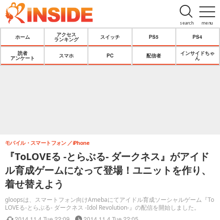
search
menu
アクセス
ホーム
スイッチ
PS5
PS4
ランキング
読者
インサイドちゃ
スマホ
PC
配信者
アンケート
ん
モバイル・スマートフォン
iPhone
『ToLOVEる -とらぶる- ダークネス』がアイド
ル育成ゲームになって登場！ユニットを作り、
着せ替えよう
gloopsは、スマートフォン向けAmebaにてアイドル育成ソーシャルゲーム『To
LOVEる-とらぶる- ダークネス -Idol Revolution-』の配信を開始しました。
2014.11.4 Tue 22:09
2014.11.4 Tue 22:05