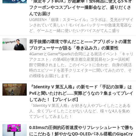
「限定ギフトBOX」が超豪華！全6商品に使える5％オ
フクーポンやコスプレイヤー撮影会など、盛りだくさ
んでお届け
UGREEN×『崩壊：スターレイル』コラボは、爻光がデザイ
ンされていて美しい！モバイルバッテリーや急速充電器な
ど、ゲームと一緒に使いたいデバイスがてんこ盛り
若手抜擢の環境で学んだこと――アプリボットの運営
プロデューサーが語る「巻き込み力」の重要性
4GamerとGame*Sparkの合同による就活イベント「キャリ
アクエスト」の第4回が東京都立産業貿易センター浜松町
館で開催されました。このイベントに合わせ、自身の就活
時のエピソードを若手クリエイターに聞いてみたので、そ
の模様をお届けします。
『Identity V 第五人格』の新モード「手記の加筆」は
PvEと聞いたけれど……実際どうなの？集まってプレイ
してみた！【プレイレポ】
『Identity V 第五人格』が好きな人やプレイしたことある
人、全くプレイしたことがない人など、様々な4人を集め
てプレイしてみました！
0.03msの圧倒的応答速度やリフレッシュレートで勝ち
にこだわる！鮮やかなQD-OLEDパネル搭載のGigaCry