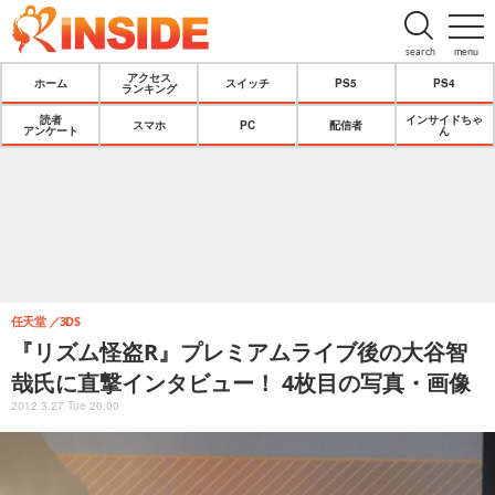
search
menu
アクセス
ホーム
スイッチ
PS5
PS4
ランキング
読者
インサイドちゃ
スマホ
PC
配信者
アンケート
ん
任天堂
3DS
『リズム怪盗R』プレミアムライブ後の大谷智
哉氏に直撃インタビュー！ 4枚目の写真・画像
2012.3.27 Tue 20:00