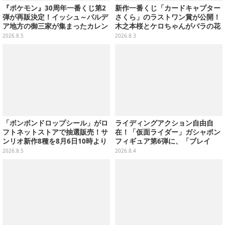
『ポケモン』30周年一番くじ第2
新作一番くじ「カードキャプター
弾が再販決定！イッシュ～パルデ
さくら」のラストワン賞が公開！
ア地方の御三家が集まったカレン
木之本桜とケロちゃんがバラの花
ダー、ぬいぐるみなど記念グッズ
びらに包まれている姿で立体化
2026.8.5
2026.8.3
盛りだくさん
「ボンボンドロップシール」がロ
ライディングアクション自由自
フトネットストアで抽選販売！サ
在！「仮面ライダー」ガシャポン
ンリオ新作8種を8月6日10時より
フィギュア第6弾に、「ブレイ
受付開始
ド」「フォーゼ」など全4種
2026.8.5
2026.8.4