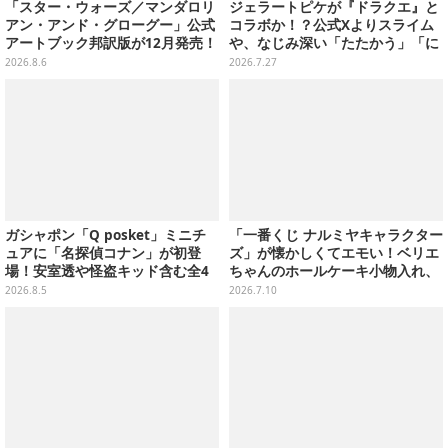
「スター・ウォーズ／マンダロリ
ジェラートピケが『ドラクエ』と
アン・アンド・グローグー」公式
コラボか！？公式Xよりスライム
アートブック邦訳版が12月発売！
や、なじみ深い「たたかう」「に
映画のコンセプトアートやスケッ
げる」のコマンドウィンドウが投
2026.8.6
2026.7.27
チを掲載
稿
ガシャポン「Q posket」ミニチ
「一番くじ ナルミヤキャラクター
ュアに「名探偵コナン」が初登
ズ」が懐かしくてエモい！ベリエ
場！安室透や怪盗キッド含む全4
ちゃんのホールケーキ小物入れ、
種、パッケージをもとに裏面まで
ナカムラくんのマスコットなど全
2026.8.5
2026.7.10
可愛くデザイン
ラインナップ公開