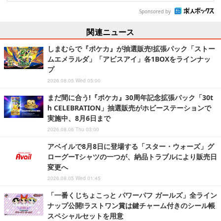
Sponsored by
関連ニュース
しまむらで『ポケカ』が抽選販売!拡張パック「ストー
ムエメラルダ」「アビスアイ」各1BOXをラインナッ
プ
2026.08.05 Wed 05:00
まだ間に合う!『ポケカ』30周年記念拡張パック「30t
h CELEBRATION」抽選販売がホビーステーションで
実施中、8月6日まで
2026.08.06 Thu 03:00
アベイルで8月8日に登場する「スター・ウォーズ」グ
ローグーTシャツの一つが、納品トラブルにより販売日
変更へ
2026.08.05 Wed 01:45
「一番くじちょこっと パワーパフ ガールズ」全ライン
ナップ公開!ラストワン賞は鍵チャーム付きのシール帳
スペシャルセットを用意