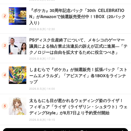
『ポケカ』30周年記念パック「30th CELEBRATIO
N」がAmazonで抽選販売受付中！1BOX（20パック
入り）
2026.8.6(木) 12:30
PSディスク生産終了について、メキシコのゲーマー
議員による独占禁止法違反の訴えが正式に進展―「テ
クノロジーは自由を拡大するために役立つべき」
2026.8.6(木) 17:20
しまむらで『ポケカ』が抽選販売！拡張パック「スト
ームエメラルダ」「アビスアイ」各1BOXをラインナ
ップ
2026.8.5(水) 14:00
太ももにも目が惹かれるウェディング姿のライザ！
フィギュア「ライザ（ライザリン・シュタウト）ウェ
ディングStyle」が8月7日より予約受付開始
2026.8.6(木) 19:15