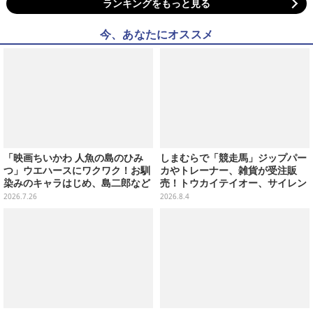
ランキングをもっと見る
今、あなたにオススメ
「映画ちいかわ 人魚の島のひみ
しまむらで「競走馬」ジップパー
つ」ウエハースにワクワク！お馴
カやトレーナー、雑貨が受注販
染みのキャラはじめ、島二郎など
売！トウカイテイオー、サイレン
セイレーン編カード全22種
ススズカなど名馬5頭をデザイン
2026.7.26
2026.8.4