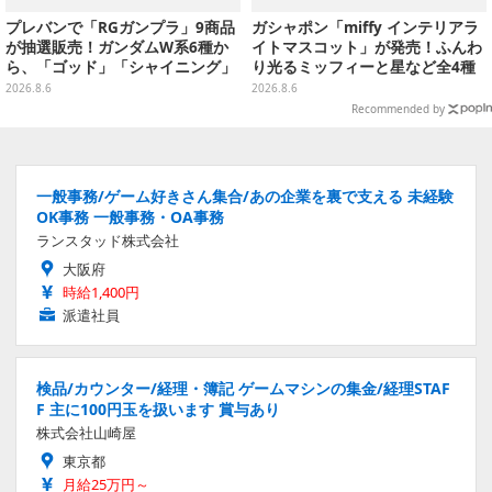
プレバンで「RGガンプラ」9商品
ガシャポン「miffy インテリアラ
が抽選販売！ガンダムW系6種か
イトマスコット」が発売！ふんわ
ら、「ゴッド」「シャイニング」
り光るミッフィーと星など全4種
まで
ラインナップ
2026.8.6
2026.8.6
Recommended by
一般事務/ゲーム好きさん集合/あの企業を裏で支える 未経験
OK事務 一般事務・OA事務
ランスタッド株式会社
大阪府
時給1,400円
派遣社員
検品/カウンター/経理・簿記 ゲームマシンの集金/経理STAF
F 主に100円玉を扱います 賞与あり
株式会社山崎屋
東京都
月給25万円～