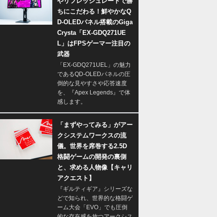
やリフレッシュレートで勝
ちにこだわる！鮮やかなQ
D-OLEDパネル搭載のGiga
Crysta「EX-GDQ271UE
L」はFPSゲーマー注目の
武器
「EX-GDQ271UEL」の魅力
であるQD-OLEDパネルの圧
倒的な見やすさや応答速度
を、『Apex Legends』で体
感します。
「まずやってみる」がアー
クシステムワークスの流
儀。世界を席巻する2.5D
格闘ゲームの開発の裏側
と、求める人物像【キャリ
アクエスト】
『ギルティギア』シリーズな
どで知られ、世界的な格闘ゲ
ーム大会「EVO」でも圧倒
的な存在感を放つアークシス