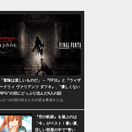
「冒険は楽しいものだ」 ─『FF11』と『ウィザ
ードリィ ヴァリアンツ ダフネ』、"優しくない
RPG"の沼にどっぷり沈んだ4人の話
ふたつの沼の住人たちが語る奥深さとは。
『空の軌跡』を遊ぶのは
「今」がベスト！暑い夏、
涼しい部屋の中で“青い