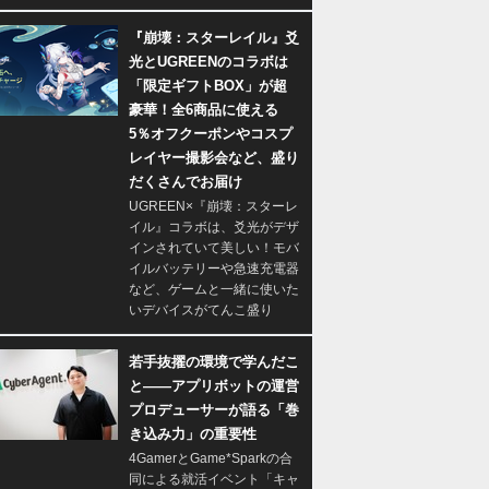
『崩壊：スターレイル』爻
光とUGREENのコラボは
「限定ギフトBOX」が超
豪華！全6商品に使える
5％オフクーポンやコスプ
レイヤー撮影会など、盛り
だくさんでお届け
UGREEN×『崩壊：スターレ
イル』コラボは、爻光がデザ
インされていて美しい！モバ
イルバッテリーや急速充電器
など、ゲームと一緒に使いた
いデバイスがてんこ盛り
若手抜擢の環境で学んだこ
と――アプリボットの運営
プロデューサーが語る「巻
き込み力」の重要性
4GamerとGame*Sparkの合
同による就活イベント「キャ