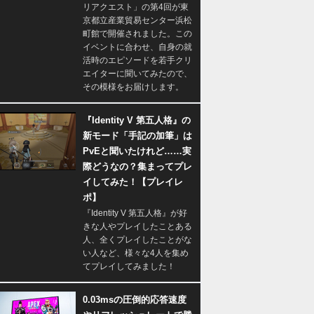
リアクエスト」の第4回が東
京都立産業貿易センター浜松
町館で開催されました。この
イベントに合わせ、自身の就
活時のエピソードを若手クリ
エイターに聞いてみたので、
その模様をお届けします。
『Identity V 第五人格』の
新モード「手記の加筆」は
PvEと聞いたけれど……実
際どうなの？集まってプレ
イしてみた！【プレイレ
ポ】
『Identity V 第五人格』が好
きな人やプレイしたことある
人、全くプレイしたことがな
い人など、様々な4人を集め
てプレイしてみました！
0.03msの圧倒的応答速度