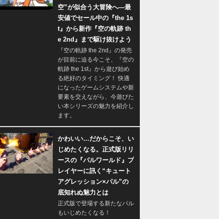
空”が似合う大冒険へ―最
安値でセール中の『the 1s
t』から新作『空の軌跡 th
e 2nd』まで駆け抜けよう
『空の軌跡 the 2nd』の発売
が目前に迫る今こそ、『空の
軌跡 the 1st』から遊び始め
る絶好のタイミング！ 快適
になったゲームシステムや新
要素を交えながら、今遊びた
い本シリーズの魅力を紹介し
ます。
かわいい…だからこそ、い
じめたくなる。正式版リリ
ースの『パルワールド』プ
レイヤーに訊く“キュート
アグレッション×パル”の
底知れぬ魅力とは
正式版で登場する新たなパル
もいじめたくなる！