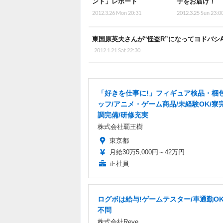
ント」レポート
子をお届け！
2012.3.26 Mon 20:31
2012.3.25 Sun 23:0
東国原英夫さんが“怪盗R”になってヨドバシA
2012.1.21 Sat 22:30
「好きを仕事に!」フィギュア検品・梱
ッフ/アニメ・ゲーム商品/未経験OK/寮
調完備/研修充実
株式会社覇王樹
東京都
月給30万5,000円～42万円
正社員
ログボは給与!ゲームテスター/車通勤OK
不問
株式会社Reve