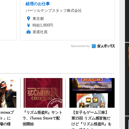
経理のお仕事
パーソルテンプスタッフ株式会社
東京都
時給1,800円
派遣社員
Sponsored by
miwaプ
『リズム怪盗R』サント
【女子もゲーム三昧】
ト」に
ラ、iTunes Storeで配
第15回 リズム感皆無だ
場の様
信開始
けど『リズム怪盗R』を