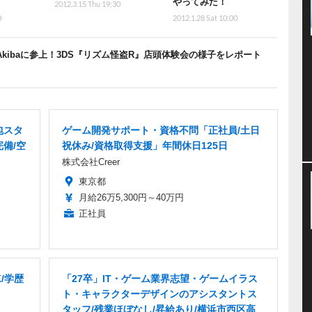
やってみた！
2012.3.15 Thu 19:30
0
2012.1.28 Sat 10:00
kibaに参上！3DS『リズム怪盗R』店頭体験会の様子をレポート
包スタ
ゲーム開発サポート・資格不問「正社員/土日
完備/空
祝休み/資格取得支援」年間休日125日
株式会社Creer
東京都
月給26万5,300円～40万円
正社員
/学歴
「27卒」IT・ゲーム業界志望・ゲームイラス
ト・キャラクターデザインのアシスタントス
タッフ/残業ほぼなし/昇給あり/横浜市西区高