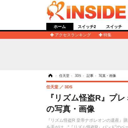
ホーム
スイッチ2
スイッチ
アクセスランキング
特集
ホーム
›
任天堂
›
3DS
›
記事
›
写真・画像
任天堂
3DS
『リズム怪盗R』プレ
の写真・画像
『リズム怪盗R 皇帝ナポレオンの遺産』購
を手がけ、“『リズム怪盗R』バンド”の