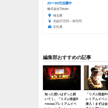
20〜30代活躍中
株式会社Tetote
埼玉県
月給27万円～34万円
正社員
編集部おすすめの記事
知った想いはずっと続
「リズム怪盗R×
いてく。「リズム怪盗R
レミアムイベン
×miwaプレミアムイベ
潜入！まずは会