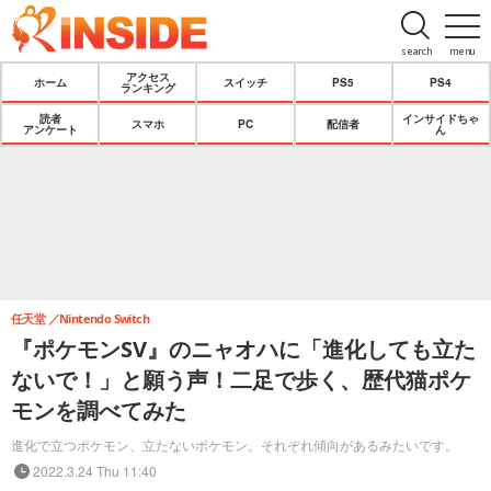
search
menu
アクセス
ホーム
スイッチ
PS5
PS4
ランキング
読者
インサイドちゃ
スマホ
PC
配信者
アンケート
ん
任天堂
Nintendo Switch
『ポケモンSV』のニャオハに「進化しても立た
ないで！」と願う声！二足で歩く、歴代猫ポケ
モンを調べてみた
進化で立つポケモン、立たないポケモン。それぞれ傾向があるみたいです。
2022.3.24 Thu 11:40