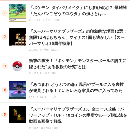
『ポケモン ダイパリメイク』にも参戦確定!? 最難関
「たんパンこぞうのユウタ」の強さとは…
2021.11.13 Sat 10:00
『スーパーマリオブラザーズ』の印象的な場面12選！
無限1UPはもちろん、マイナス1面も懐かしい【スー
パーマリオ35周年特集】
2020.9.14 Mon 12:00
衝撃の事実！『ポケモン』モンスターボールの誕生に
隠された“ある教授の研究”とは…
2022.1.4 Tue 16:00
『あつまれ どうぶつの森』風呂やプールに入る裏技
が発見される！？いろいろな家具の中に入ってみた
2021.5.16 Sun 1:46
『スーパーマリオブラザーズ 35』全コース攻略！パ
ワーアップ・1UP・10コインの場所やループ脱出法を
動画＆画像で解説
2020.10.8 Thu 20:00