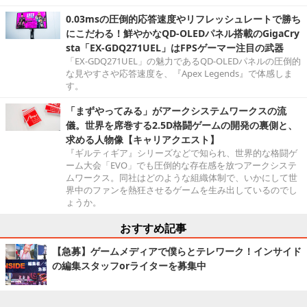
0.03msの圧倒的応答速度やリフレッシュレートで勝ち
にこだわる！鮮やかなQD-OLEDパネル搭載のGigaCry
sta「EX-GDQ271UEL」はFPSゲーマー注目の武器
「EX-GDQ271UEL」の魅力であるQD-OLEDパネルの圧倒的
な見やすさや応答速度を、『Apex Legends』で体感しま
す。
「まずやってみる」がアークシステムワークスの流
儀。世界を席巻する2.5D格闘ゲームの開発の裏側と、
求める人物像【キャリアクエスト】
『ギルティギア』シリーズなどで知られ、世界的な格闘ゲ
ーム大会「EVO」でも圧倒的な存在感を放つアークシステ
ムワークス。同社はどのような組織体制で、いかにして世
界中のファンを熱狂させるゲームを生み出しているのでし
ょうか。
おすすめ記事
【急募】ゲームメディアで僕らとテレワーク！インサイド
の編集スタッフorライターを募集中