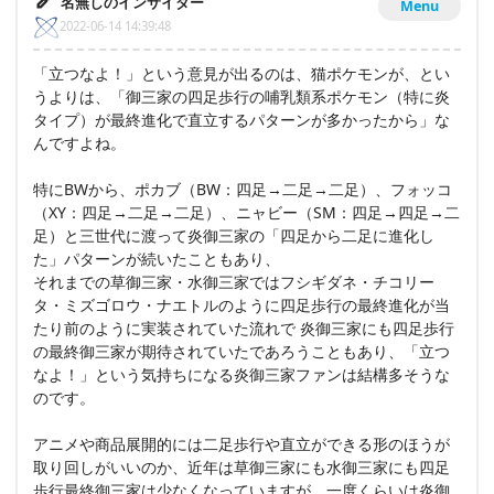
名無しのインサイダー
Menu
2022-06-14 14:39:48
「立つなよ！」という意見が出るのは、猫ポケモンが、とい
うよりは、「御三家の四足歩行の哺乳類系ポケモン（特に炎
タイプ）が最終進化で直立するパターンが多かったから」な
んですよね。
特にBWから、ポカブ（BW：四足→二足→二足）、フォッコ
（XY：四足→二足→二足）、ニャビー（SM：四足→四足→二
足）と三世代に渡って炎御三家の「四足から二足に進化し
た」パターンが続いたこともあり、
それまでの草御三家・水御三家ではフシギダネ・チコリー
タ・ミズゴロウ・ナエトルのように四足歩行の最終進化が当
たり前のように実装されていた流れで 炎御三家にも四足歩行
の最終御三家が期待されていたであろうこともあり、「立つ
なよ！」という気持ちになる炎御三家ファンは結構多そうな
のです。
アニメや商品展開的には二足歩行や直立ができる形のほうが
取り回しがいいのか、近年は草御三家にも水御三家にも四足
歩行最終御三家は少なくなっていますが、一度くらいは炎御