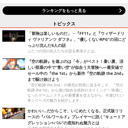
ランキングをもっと見る
トピックス
「冒険は楽しいものだ」 ─『FF11』と『ウィザードリ
ィ ヴァリアンツ ダフネ』、"優しくないRPG"の沼にど
っぷり沈んだ4人の話
ふたつの沼の住人たちが語る奥深さとは。
『空の軌跡』を遊ぶのは「今」がベスト！暑い夏、涼
しい部屋の中で“青い空”が似合う大冒険へ―最安値で
セール中の『the 1st』から新作『空の軌跡 the 2nd』
まで駆け抜けよう
『空の軌跡 the 2nd』の発売が目前に迫る今こそ、『空の
軌跡 the 1st』から遊び始める絶好のタイミング！ 快適に
なったゲームシステムや新要素を交えながら、今遊びたい
本シリーズの魅力を紹介します。
かわいい…だからこそ、いじめたくなる。正式版リリ
ースの『パルワールド』プレイヤーに訊く“キュートア
グレッション×パル”の底知れぬ魅力とは