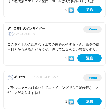
何で歴代猫ポケモン？歴代草御三家は4足歩行のままだよ
0
返信
名無しのインサイダー
Menu
2022-03-26 4:01:03
このタイトルの記事なら全ての例を列挙するべき。画像の使
用料とかもあるんだろうが、許してはならない悪質な釣り。
9
返信
rezi~
2022-03-24 11:17:27
Menu
ガラルニャースは進化してニャイキングでも二足歩行なこと
が、まだありますね！
3
返信