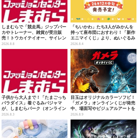
しまむらで「競走馬」ジップパー
「ちいかわ」たち3人がみかんを
カやトレーナー、雑貨が受注販
持って座布団におすわり！「新作
売！トウカイテイオー、サイレン
エニマイくじ」より、ぬいぐるみ
ススズカなど名馬をデザイン
画像が初公開
2026.8.8
2026.8.4
子供から大人まで！「たまごっち
目玉はオリジナルカラーソフビ！
パラダイス」着ぐるみパジャマ
「ガメラ」オンラインくじが発売
が、しまむらパーク（オンライン
中、場面写やビジュアルアートを
ストア）にて受注生産
使用した豪華賞品をラインナップ
2026.8.3
2026.8.9