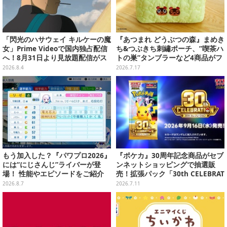
「閃光のハサウェイ キルケーの魔
『あつまれ どうぶつの森』まめき
女」Prime Videoで国内独占配信
ち&つぶきち刺繡ポーチ、”喫茶ハ
へ！8月31日より見放題配信がス
トの巣”タンブラーなど4商品がフ
タート
ァミリーマートにて再登場！
2026.8.4
2026.7.17
もう加入した？『パワプロ2026』
『ポケカ』30周年記念商品がセブ
には“にじさんじ”ライバーが登
ンネットショッピングで抽選販
場！ 性能やエピソードをご紹介
売！拡張パック「30th CELEBRAT
ION」と「エーフィ・ブラッキー
2026.8.7
2026.7.11
セット」が対象