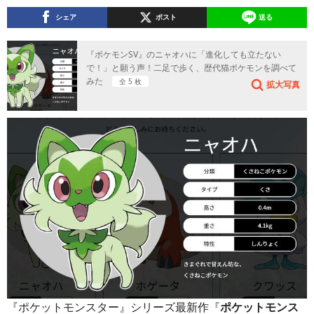
シェア
ポスト
送る
『ポケモンSV』のニャオハに「進化しても立たない
で！」と願う声！二足で歩く、歴代猫ポケモンを調べて
みた
全 5 枚
拡大写真
『ポケットモンスター』シリーズ最新作『
ポケットモンス