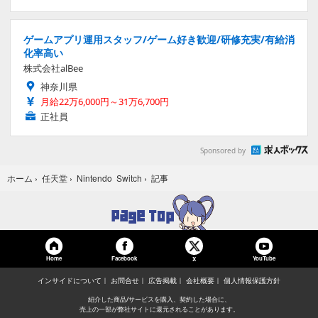
ゲームアプリ運用スタッフ/ゲーム好き歓迎/研修充実/有給消
化率高い
株式会社alBee
神奈川県
月給22万6,000円～31万6,700円
正社員
Sponsored by
記事
ホーム
›
任天堂
›
Nintendo Switch
›
Home
Facebook
YouTube
X
インサイドについて
お問合せ
広告掲載
会社概要
個人情報保護方針
紹介した商品/サービスを購入、契約した場合に、
売上の一部が弊社サイトに還元されることがあります。