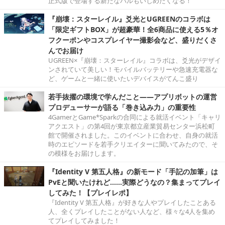
正式版で登場する新たなパルもいじめたくなる！
『崩壊：スターレイル』爻光とUGREENのコラボは
「限定ギフトBOX」が超豪華！全6商品に使える5％オ
フクーポンやコスプレイヤー撮影会など、盛りだくさ
んでお届け
UGREEN×『崩壊：スターレイル』コラボは、爻光がデザイ
ンされていて美しい！モバイルバッテリーや急速充電器な
ど、ゲームと一緒に使いたいデバイスがてんこ盛り
若手抜擢の環境で学んだこと――アプリボットの運営
プロデューサーが語る「巻き込み力」の重要性
4GamerとGame*Sparkの合同による就活イベント「キャリ
アクエスト」の第4回が東京都立産業貿易センター浜松町
館で開催されました。このイベントに合わせ、自身の就活
時のエピソードを若手クリエイターに聞いてみたので、そ
の模様をお届けします。
『Identity V 第五人格』の新モード「手記の加筆」は
PvEと聞いたけれど……実際どうなの？集まってプレイ
してみた！【プレイレポ】
『Identity V 第五人格』が好きな人やプレイしたことある
人、全くプレイしたことがない人など、様々な4人を集め
てプレイしてみました！