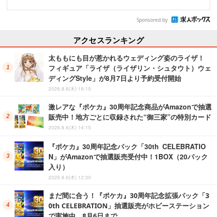
Sponsored by
アクセスランキング
太ももにも目が惹かれるウェディング姿のライザ！
フィギュア「ライザ（ライザリン・シュタウト）ウェ
ディングStyle」が8月7日より予約受付開始
2026.8.6(木) 19:15
激レアな『ポケカ』30周年記念商品がAmazonで抽選
販売中！地方ごとに収録された“御三家”の特別カード
2026.8.6(木) 14:15
『ポケカ』30周年記念パック「30th CELEBRATIO
N」がAmazonで抽選販売受付中！1BOX（20パック
入り）
2026.8.6(木) 12:30
まだ間に合う！『ポケカ』30周年記念拡張パック「3
0th CELEBRATION」抽選販売がホビーステーション
で実施中、8月6日まで