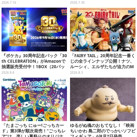
の美女たち11選【写真51枚】
真”の葛城ミサトフィギュアほ
2026.7.16
2026.7.30
か、場面写クリアファイルなど
『ポケカ』30周年記念パック「30
「FAIRY TAIL」20周年記念一番く
th CELEBRATION」がAmazonで
じの全ラインナップ公開！ナツ、
抽選販売受付中！1BOX（20パッ
ルーシィ、エルザたちが迫力のM
ク入り）
ASTERLISEで初登場
2026.8.6
2026.8.3
「たまごっち にゅー!ごっちカー
ゆるがぬ魂のおもてなし！「映画
ド」第3弾が順次発売！“ごっちレ
ちいかわ 島二郎のでっかいソフビ
ア”は、楽しい夏祭りのオリジナ
フィギュア」が8月7日発売