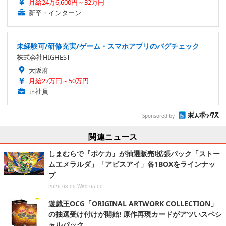
月給24万6,600円～32万円
新卒・インターン
未経験可/研修充実/ゲーム・スマホアプリのバグチェック
株式会社HIGHEST
大阪府
月給27万円～50万円
正社員
Sponsored by
関連ニュース
しまむらで『ポケカ』が抽選販売!拡張パック「ストー
ムエメラルダ」「アビスアイ」各1BOXをラインナッ
プ
2026.08.05 Wed 05:00
遊戯王OCG「ORIGINAL ARTWORK COLLECTION」
の抽選受け付けが開始! 原作再現カードがアツいスペシ
ャルパック