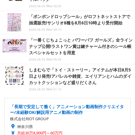
2026.08.05 Wed 08:30
「ボンボンドロップシール」がロフトネットストアで
抽選販売!サンリオ8種を8月6日10時より受付開始
2026.08.05 Wed 09:15
「一番くじちょこっと パワーパフ ガールズ」全ライン
ナップ公開!ラストワン賞は鍵チャーム付きのシール帳
スペシャルセットを用意
2026.08.05 Wed 09:45
しまむらで「トイ・ストーリー」アイテムが本日8月5
日より発売!アパレルや雑貨、エイリアンとハムのダイ
カットクッションなど盛りだくさん
2026.08.05 Wed 01:10
「長期で安定して働く」アニメーション動画制作クリエイタ
ー/未経験OK/解説用アニメ動画の制作
株式会社RIOT GROUP
神奈川県
月給30万8,900円～60万円