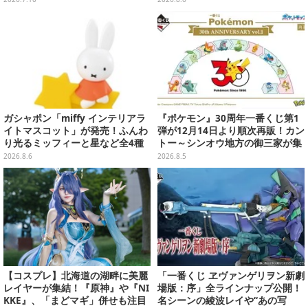
新たな装いで登場
り予約受付開始
ガシャポン「miffy インテリアラ
『ポケモン』30周年一番くじ第1
イトマスコット」が発売！ふんわ
弾が12月14日より順次再販！カン
り光るミッフィーと星など全4種
トー～シンオウ地方の御三家が集
ラインナップ
まった時計、ぬいぐるみなど記念
2026.8.6
2026.8.5
グッズ盛りだくさん
【コスプレ】北海道の湖畔に美麗
「一番くじ ヱヴァンゲリヲン新劇
レイヤーが集結！『原神』や『NI
場版：序」全ラインナップ公開！
KKE』、「まどマギ」併せも注目
名シーンの綾波レイや“あの写