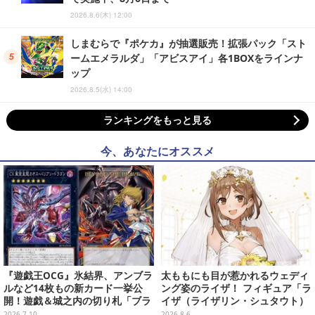
2026.8.6(木) 12:00
しまむらで『ポケカ』が抽選販売！拡張パック「スト
ームエメラルダ」「アビスアイ」各1BOXをラインナ
ップ
2026.8.5(水) 14:00
ランキングをもっと見る
今、あなたにオススメ
『遊戯王OCG』氷結界、アンブラ
太ももにも目が惹かれるウェディ
ルなど14枚もの新カード一挙公
ング姿のライザ！ フィギュア「ラ
開！遊戯＆城之内の切り札「ブラ
イザ（ライザリン・シュタウト）
ック・デーモンズ・ドラゴン」も
ウェディングStyle」が8月7日よ
2026.7.10
2026.8.6