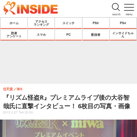
search
menu
アクセス
ホーム
スイッチ
PS5
PS4
ランキング
読者
インサイドちゃ
スマホ
PC
配信者
アンケート
ん
任天堂
3DS
『リズム怪盗R』プレミアムライブ後の大谷智
哉氏に直撃インタビュー！ 6枚目の写真・画像
2012.3.27 Tue 20:00