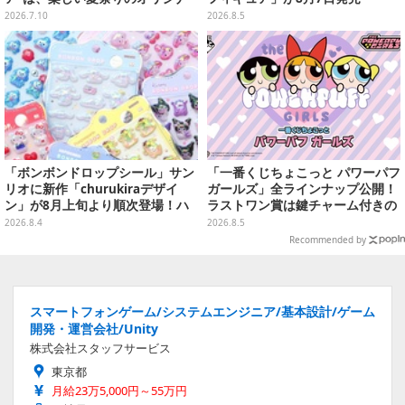
ルアートに
2026.7.10
2026.8.5
「ボンボンドロップシール」サン
「一番くじちょこっと パワーパフ
リオに新作「churukiraデザイ
ガールズ」全ラインナップ公開！
ン」が8月上旬より順次登場！ハ
ラストワン賞は鍵チャーム付きの
ローキティ、はぴだんぶいなど全
シール帳スペシャルセットを用意
2026.8.4
2026.8.5
8種類
Recommended by
スマートフォンゲーム/システムエンジニア/基本設計/ゲーム
開発・運営会社/Unity
株式会社スタッフサービス
東京都
月給23万5,000円～55万円