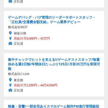
正社員
ゲームデバッグ・バグ管理のリーダーサポートスタッフ・
「正社員/交通費全額支給」ゲーム業界デビュー
株式会社RIOT
神奈川県
月給31万6,900円～45万円
正社員
集中チェックでヒットを支える!/ゲームテストスタッフ/毎週
休める週2日制/年間休日たっぷり125日/月収35万円を実現可
能
株式会社C-Link
東京都
月給31万2,000円～44万4,000円
正社員
映像・音響/一部在宅ありスマホゲーム制作PM進行管理統括