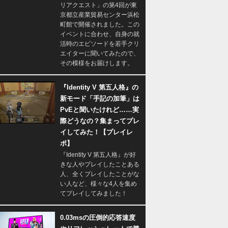
リアクエスト」の第4回が東
京都立産業貿易センター浜松
町館で開催されました。この
イベントに合わせ、自身の就
活時のエピソードを若手クリ
エイターに聞いてみたので、
その模様をお届けします。
『Identity V 第五人格』の
新モード「手記の加筆」は
PvEと聞いたけれど……実
際どうなの？集まってプレ
イしてみた！【プレイレ
ポ】
『Identity V 第五人格』が好
きな人やプレイしたことある
人、全くプレイしたことがな
い人など、様々な4人を集め
てプレイしてみました！
0.03msの圧倒的応答速度