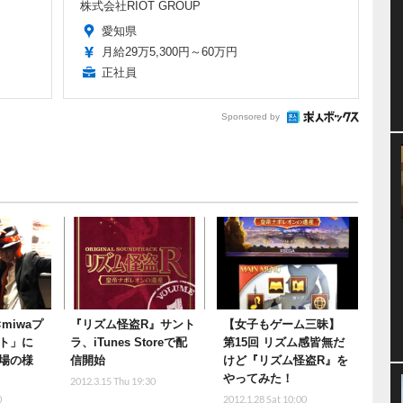
株式会社RIOT GROUP
愛知県
月給29万5,300円～60万円
正社員
Sponsored by
miwaプ
『リズム怪盗R』サント
【女子もゲーム三昧】
ト」に
ラ、iTunes Storeで配
第15回 リズム感皆無だ
場の様
信開始
けど『リズム怪盗R』を
やってみた！
2012.3.15 Thu 19:30
0
2012.1.28 Sat 10:00