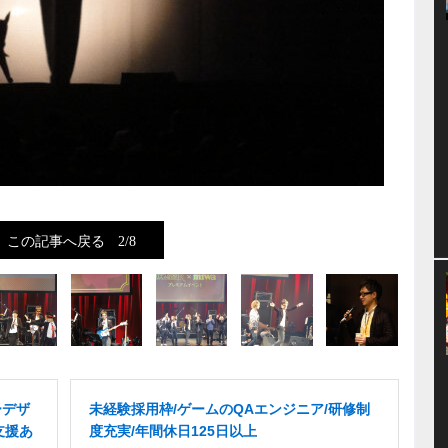
この記事へ戻る
2/8
ーデザ
未経験採用枠/ゲームのQAエンジニア/研修制
支援あ
度充実/年間休日125日以上