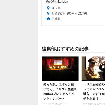
株式会社Le Lien
埼玉県
月給25万4,200円～32万円
正社員
編集部おすすめの記事
知った想いはずっと続
「リズム怪盗R×
いてく。「リズム怪盗R
レミアムイベン
×miwaプレミアムイベ
潜入！まずは会
ント」レポート
子をお届け！
2012.3.26 Mon 20:31
2012.3.25 Sun 23:0