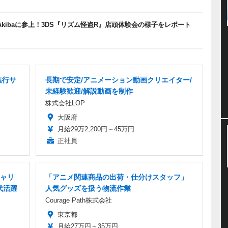
kibaに参上！3DS『リズム怪盗R』店頭体験会の様子をレポート
進行サ
長期で安定/アニメーション動画クリエイター/
未経験歓迎/解説動画を制作
株式会社LOP
大阪府
月給29万2,200円～45万円
正社員
ャリ
「アニメ関連商品の出荷・仕分けスタッフ」
代活躍
人気グッズを扱う物流作業
Courage Path株式会社
東京都
月給27万円～35万円