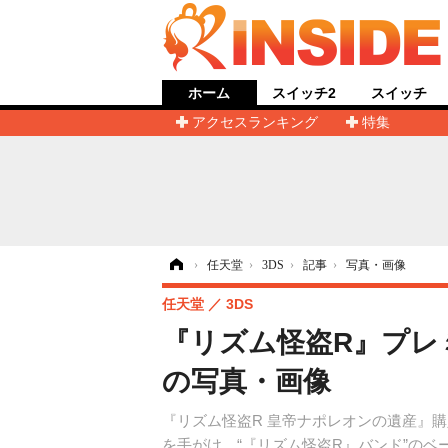
ホーム
スイッチ2
スイッチ
アクセスランキング
特集
ホーム
›
任天堂
›
3DS
›
記事
›
写真・画像
任天堂
3DS
『リズム怪盗R』プレ
の写真・画像
『リズム怪盗R 皇帝ナポレオンの遺産』購
を手がけ、“『リズム怪盗R』バンド”の