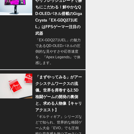
やリフレッシュレートで勝
ちにこだわる！鮮やかなQ
D-OLEDパネル搭載のGiga
Crysta「EX-GDQ271UE
L」はFPSゲーマー注目の
武器
「EX-GDQ271UEL」の魅力
であるQD-OLEDパネルの圧
倒的な見やすさや応答速度
を、『Apex Legends』で体
感します。
「まずやってみる」がアー
クシステムワークスの流
儀。世界を席巻する2.5D
格闘ゲームの開発の裏側
と、求める人物像【キャリ
アクエスト】
『ギルティギア』シリーズな
どで知られ、世界的な格闘ゲ
ーム大会「EVO」でも圧倒
的な存在感を放つアークシス