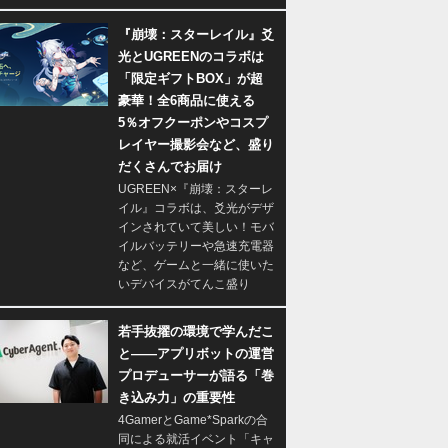
『崩壊：スターレイル』爻
光とUGREENのコラボは
「限定ギフトBOX」が超
豪華！全6商品に使える
5％オフクーポンやコスプ
レイヤー撮影会など、盛り
だくさんでお届け
UGREEN×『崩壊：スターレ
イル』コラボは、爻光がデザ
インされていて美しい！モバ
イルバッテリーや急速充電器
など、ゲームと一緒に使いた
いデバイスがてんこ盛り
若手抜擢の環境で学んだこ
と――アプリボットの運営
プロデューサーが語る「巻
き込み力」の重要性
4GamerとGame*Sparkの合
同による就活イベント「キャ