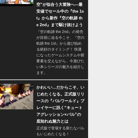
空”が似合う大冒険へ―最
安値でセール中の『the 1s
t』から新作『空の軌跡 th
e 2nd』まで駆け抜けよう
『空の軌跡 the 2nd』の発売
が目前に迫る今こそ、『空の
軌跡 the 1st』から遊び始め
る絶好のタイミング！ 快適
になったゲームシステムや新
要素を交えながら、今遊びた
い本シリーズの魅力を紹介し
ます。
かわいい…だからこそ、い
じめたくなる。正式版リリ
ースの『パルワールド』プ
レイヤーに訊く“キュート
アグレッション×パル”の
底知れぬ魅力とは
正式版で登場する新たなパル
もいじめたくなる！