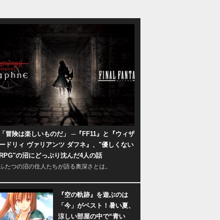
「冒険は楽しいものだ」 ─『FF11』と『ウィザ
ードリィ ヴァリアンツ ダフネ』、"優しくない
RPG"の沼にどっぷり沈んだ4人の話
ふたつの沼の住人たちが語る奥深さとは。
『空の軌跡』を遊ぶのは
「今」がベスト！暑い夏、
涼しい部屋の中で“青い