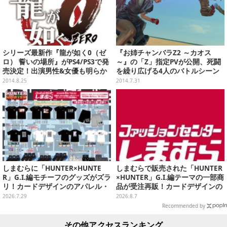
シリーズ最新作『龍が如く0（ゼ
『お姉チャンバラZ2 ～カオス
ロ） 誓いの場所』がPS4/PS3で発
～』の「Z」指定PVが公開、死闘
売決定！出演男性&女優も明らか
を繰り広げる4人のバトルシーン
に
をチェック
2014.8.25
2014.7.31
しまむらに「HUNTER×HUNTE
しまむらで販売された「HUNTER
R」G.I.編モチーフのグッズがズラ
×HUNTER」G.I.編テーマの一部商
リ！カードデザインのアパレル・
品が受注再販！カードデザインの
雑貨、ゴレイヌの「オレが3人分
キーホルダーや、キルアたちのセ
2026.7.29
2026.8.7
になる…」も
リフ付ソックスなど
Recommended by
その他アクセスランキング