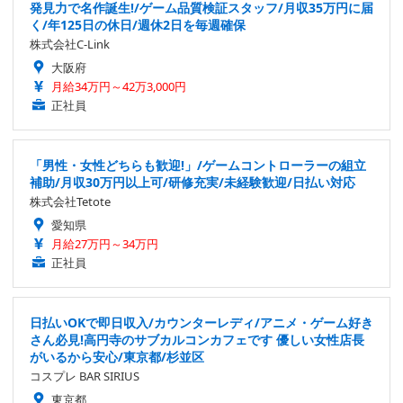
発見力で名作誕生!/ゲーム品質検証スタッフ/月収35万円に届
く/年125日の休日/週休2日を毎週確保
株式会社C-Link
大阪府
月給34万円～42万3,000円
正社員
「男性・女性どちらも歓迎!」/ゲームコントローラーの組立
補助/月収30万円以上可/研修充実/未経験歓迎/日払い対応
株式会社Tetote
愛知県
月給27万円～34万円
正社員
日払いOKで即日収入/カウンターレディ/アニメ・ゲーム好き
さん必見!高円寺のサブカルコンカフェです 優しい女性店長
がいるから安心/東京都/杉並区
コスプレ BAR SIRIUS
東京都