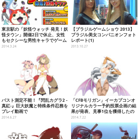
東京駅の「妖怪ウォッチ 発見！妖
【ブラジルゲームショウ 2013】
怪タウン」開催2日で休止、女性
ブラジル美女コンパニオンフォト
もセクシーな男性キャラでゲーム
レポート(1)
したい！女性ライターの「異議申
2014.3.24
2013.10.27
し立て」、必ず犠牲者が出る『ハ
ーレム天国だと思ったらヤンデレ
地獄だった。』、など…先週のま
とめ(3/17～3/23)
バスト測定不能！『閃乱カグラ2 -
「CFBモリガン」イーカプコンオ
真紅-』巨大妖魔と特殊条件忍務を
リジナルカラー予約投票企画の結
プレイ動画で
果が発表、見事1位を獲得したの
はあのカラー
2014.6.27
2014.7.22