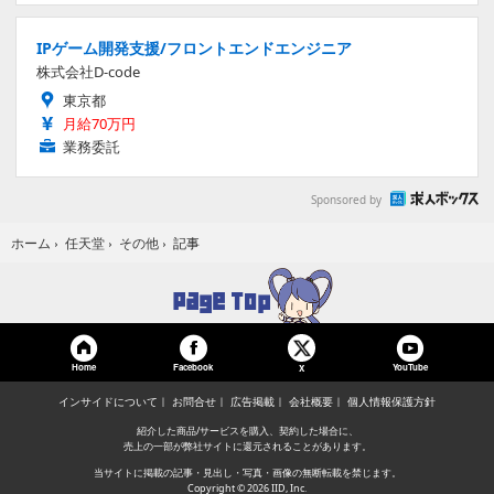
IPゲーム開発支援/フロントエンドエンジニア
株式会社D-code
東京都
月給70万円
業務委託
Sponsored by
記事
ホーム
›
任天堂
›
その他
›
Home
Facebook
YouTube
X
インサイドについて
お問合せ
広告掲載
会社概要
個人情報保護方針
紹介した商品/サービスを購入、契約した場合に、
売上の一部が弊社サイトに還元されることがあります。
当サイトに掲載の記事・見出し・写真・画像の無断転載を禁じます。
Copyright © 2026 IID, Inc.