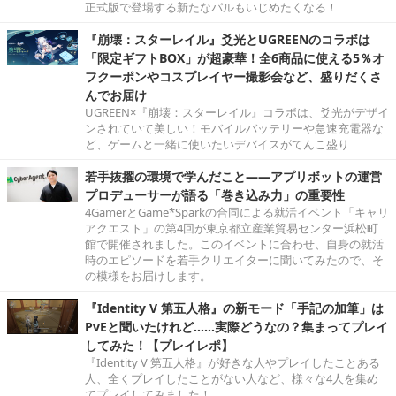
正式版で登場する新たなパルもいじめたくなる！
『崩壊：スターレイル』爻光とUGREENのコラボは
「限定ギフトBOX」が超豪華！全6商品に使える5％オ
フクーポンやコスプレイヤー撮影会など、盛りだくさ
んでお届け
UGREEN×『崩壊：スターレイル』コラボは、爻光がデザイ
ンされていて美しい！モバイルバッテリーや急速充電器な
ど、ゲームと一緒に使いたいデバイスがてんこ盛り
若手抜擢の環境で学んだこと――アプリボットの運営
プロデューサーが語る「巻き込み力」の重要性
4GamerとGame*Sparkの合同による就活イベント「キャリ
アクエスト」の第4回が東京都立産業貿易センター浜松町
館で開催されました。このイベントに合わせ、自身の就活
時のエピソードを若手クリエイターに聞いてみたので、そ
の模様をお届けします。
『Identity V 第五人格』の新モード「手記の加筆」は
PvEと聞いたけれど……実際どうなの？集まってプレイ
してみた！【プレイレポ】
『Identity V 第五人格』が好きな人やプレイしたことある
人、全くプレイしたことがない人など、様々な4人を集め
てプレイしてみました！