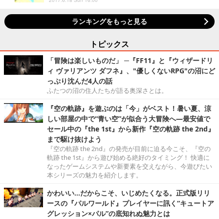
2017.6.18 Sun 16:00
ランキングをもっと見る
トピックス
「冒険は楽しいものだ」 ─『FF11』と『ウィザードリ
ィ ヴァリアンツ ダフネ』、"優しくないRPG"の沼にど
っぷり沈んだ4人の話
ふたつの沼の住人たちが語る奥深さとは。
『空の軌跡』を遊ぶのは「今」がベスト！暑い夏、涼
しい部屋の中で“青い空”が似合う大冒険へ―最安値で
セール中の『the 1st』から新作『空の軌跡 the 2nd』
まで駆け抜けよう
『空の軌跡 the 2nd』の発売が目前に迫る今こそ、『空の
軌跡 the 1st』から遊び始める絶好のタイミング！ 快適に
なったゲームシステムや新要素を交えながら、今遊びたい
本シリーズの魅力を紹介します。
かわいい…だからこそ、いじめたくなる。正式版リリ
ースの『パルワールド』プレイヤーに訊く“キュートア
グレッション×パル”の底知れぬ魅力とは