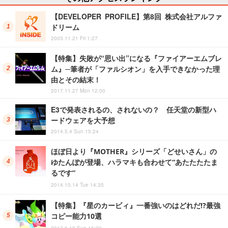
【DEVELOPER PROFILE】第8回 株式会社アルファ
ドリーム
2003.11.21 Fri 1:27
【特集】失敗が“思い出”になる『ファイアーエムブレ
ム』─筆者が「ファルシオン」を入手できなかった理
由とその結末！
2017.11.27 Mon 12:00
E3で発表されるの、されないの？ 任天堂の新型ハ
ードウェアを大予想
2014.5.4 Sun 15:24
ほぼ日より『MOTHER』シリーズ「どせいさん」の
ゆたんぽが登場、ハラマキも合わせて“あたたたたま
るです”
2014.10.14 Tue 14:35
【特集】『星のカービィ』一番強いのはどれだ!?最強
コピー能力10選