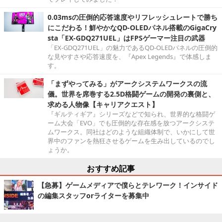
0.03msの圧倒的応答速度やリフレッシュレートで勝ち
にこだわる！鮮やかなQD-OLEDパネル搭載のGigaCry
sta「EX-GDQ271UEL」はFPSゲーマー注目の武器
「EX-GDQ271UEL」の魅力であるQD-OLEDパネルの圧倒的
な見やすさや応答速度を、『Apex Legends』で体感しま
す。
「まずやってみる」がアークシステムワークスの流
儀。世界を席巻する2.5D格闘ゲームの開発の裏側と、
求める人物像【キャリアクエスト】
『ギルティギア』シリーズなどで知られ、世界的な格闘ゲ
ーム大会「EVO」でも圧倒的な存在感を放つアークシステ
ムワークス。同社はどのような組織体制で、いかにして世
界中のファンを熱狂させるゲームを生み出しているのでし
ょうか。
おすすめ記事
【急募】ゲームメディアで僕らとテレワーク！インサイド
の編集スタッフorライターを募集中