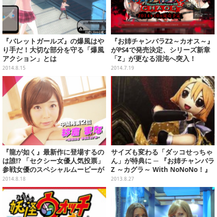
『バレットガールズ』の爆風はや
『お姉チャンバラZ2～カオス～』
り手だ！大切な部分を守る「爆風
がPS4で発売決定、シリーズ新章
アクション」とは
「Z」が更なる混沌へ突入！
2014.8.15
2014.7.19
『龍が如く』最新作に登場するの
サイズも変わる「ダッコせっちゃ
は誰!? 「セクシー女優人気投票」
ん」が特典に ─ 『お姉チャンバラ
参戦女優のスペシャルムービーが
Z ～カグラ～ With NoNoNo！』
公開
店舗限定特典公開
2014.8.18
2013.8.27