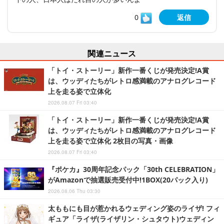
0
返信
関連ニュース
「トイ・ストーリー」新作一番くじが発売決定!A賞
は、ウッディたちがレトロ感満載のアナログレコード
上を走る姿で立体化
2026.08.07 Fri 03:40
「トイ・ストーリー」新作一番くじが発売決定!A賞
は、ウッディたちがレトロ感満載のアナログレコード
上を走る姿で立体化 2枚目の写真・画像
2026.08.07 Fri 03:40
『ポケカ』30周年記念パック「30th CELEBRATION」
がAmazonで抽選販売受付中!1BOX(20パック入り)
2026.08.06 Thu 03:30
太ももにも目が惹かれるウェディング姿のライザ! フィ
ギュア「ライザ(ライザリン・シュタウト)ウェディン