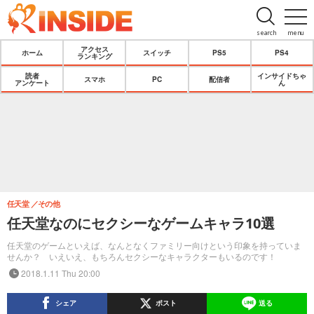
search
menu
アクセス
ホーム
スイッチ
PS5
PS4
ランキング
読者
インサイドちゃ
スマホ
PC
配信者
アンケート
ん
任天堂
その他
任天堂なのにセクシーなゲームキャラ10選
任天堂のゲームといえば、なんとなくファミリー向けという印象を持っていま
せんか？ いえいえ、もちろんセクシーなキャラクターもいるのです！
2018.1.11 Thu 20:00
シェア
ポスト
送る