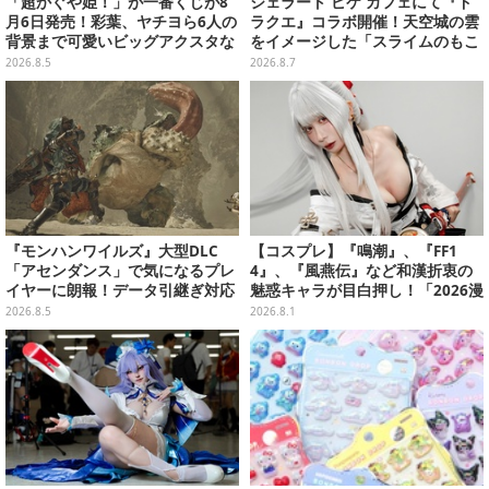
「超かぐや姫！」が一番くじが8
ジェラート ピケ カフェにて『ド
月6日発売！彩葉、ヤチヨら6人の
ラクエ』コラボ開催！天空城の雲
背景まで可愛いビッグアクスタな
をイメージした「スライムのもこ
ど
もこ天空クレープ」などを提供
2026.8.5
2026.8.7
『モンハンワイルズ』大型DLC
【コスプレ】『鳴潮』、『FF1
「アセンダンス」で気になるプレ
4』、『風燕伝』など和漢折衷の
イヤーに朗報！データ引継ぎ対応
魅惑キャラが目白押し！「2026漫
の「序盤体験版」が本日8月5日配
画博覧会」美麗レイヤー13選【写
2026.8.5
2026.8.1
信
真39枚】