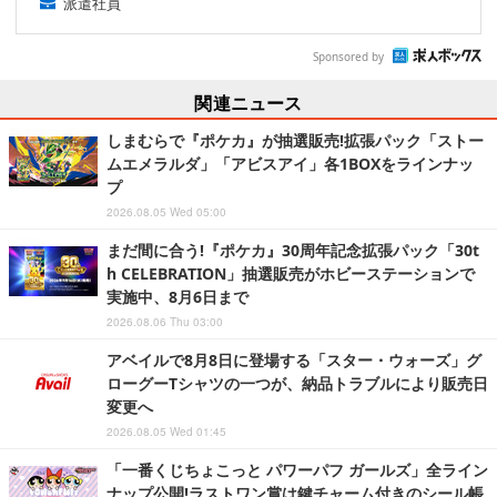
派遣社員
Sponsored by
関連ニュース
しまむらで『ポケカ』が抽選販売!拡張パック「ストー
ムエメラルダ」「アビスアイ」各1BOXをラインナッ
プ
2026.08.05 Wed 05:00
まだ間に合う!『ポケカ』30周年記念拡張パック「30t
h CELEBRATION」抽選販売がホビーステーションで
実施中、8月6日まで
2026.08.06 Thu 03:00
アベイルで8月8日に登場する「スター・ウォーズ」グ
ローグーTシャツの一つが、納品トラブルにより販売日
変更へ
2026.08.05 Wed 01:45
「一番くじちょこっと パワーパフ ガールズ」全ライン
ナップ公開!ラストワン賞は鍵チャーム付きのシール帳