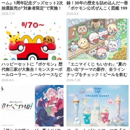
ーム』1周年記念グッズセット2次
録！30年の歴史を詰め込んだ一冊
抽選販売が“対象者限定”で実施！
「ポケモン公式ぜんこく図鑑 199
プレバン全会員向け3次抽選も
6-2026」が大ボリューム
2026.7.31
2026.8.6
ハッピーセットに『ポケモン』歴
「エニマイくじ ちいかわ」“夏の
代御三家が大集合！モンスターボ
思い出”テーマの新作、全ライン
ールローラー、シールケースなど
ナップをチェック！ビールを飲む
全12種
「くりまんじゅう」ぬいぐるみな
2026.8.6
2026.7.24
ど