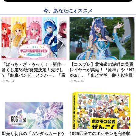
今、あなたにオススメ
「ぼっち・ざ・ろっく！」新作一
【コスプレ】北海道の湖畔に美麗
番くじ第5弾が発売決定！先行し
レイヤーが集結！『原神』や『NI
て「結束バンド」メンバー、「廣
KKE』、「まどマギ」併せも注目
井きくり」のメイド衣装フィギュ
の美女たち11選【写真51枚】
2026.8.4
2026.7.16
アを公開
即売り切れの『ガンダムカードゲ
1025匹全てのポケモンを完全収