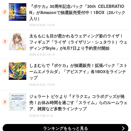
『ポケカ』30周年記念パック「30th CELEBRATIO
N」がAmazonで抽選販売受付中！1BOX（20パック
入り）
2026.8.6(木) 12:30
太ももにも目が惹かれるウェディング姿のライザ！
フィギュア「ライザ（ライザリン・シュタウト）ウェ
ディングStyle」が8月7日より予約受付開始
2026.8.6(木) 19:15
しまむらで『ポケカ』が抽選販売！拡張パック「スト
ームエメラルダ」「アビスアイ」各1BOXをラインナ
ップ
2026.8.5(水) 14:00
ジェラート ピケより『ドラクエ』コラボグッズが発
売！お休み時間を過ごす「スライム」らのルームウェ
ア、雑貨など多数ラインナップ
2026.8.7(金) 0:10
ランキングをもっと見る