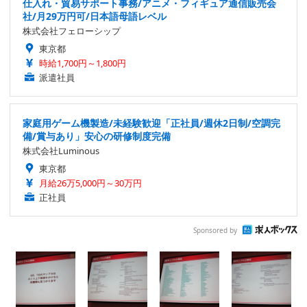
仕入れ・貿易サポート事務/アニメ・フィギュア通信販売会
社/月29万円可/日本語母語レベル
株式会社フェローシップ
東京都
時給1,700円～1,800円
派遣社員
家庭用ゲーム機製造/未経験歓迎「正社員/週休2日制/空調完
備/賞与あり」安心の研修制度完備
株式会社Luminous
東京都
月給26万5,000円～30万円
正社員
Sponsored by