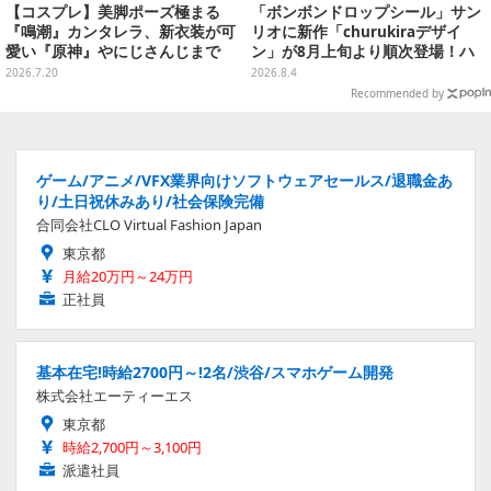
【コスプレ】美脚ポーズ極まる
「ボンボンドロップシール」サン
『鳴潮』カンタレラ、新衣装が可
リオに新作「churukiraデザイ
愛い『原神』やにじさんじまで
ン」が8月上旬より順次登場！ハ
「アコスタ池袋」美麗レイヤー11
ローキティ、はぴだんぶいなど全
2026.7.20
2026.8.4
選【写真50枚】
8種類
Recommended by
ゲーム/アニメ/VFX業界向けソフトウェアセールス/退職金あ
り/土日祝休みあり/社会保険完備
合同会社CLO Virtual Fashion Japan
東京都
月給20万円～24万円
正社員
基本在宅!時給2700円～!2名/渋谷/スマホゲーム開発
株式会社エーティーエス
東京都
時給2,700円～3,100円
派遣社員