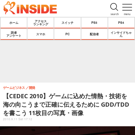
search
menu
アクセス
ホーム
スイッチ
PS5
PS4
ランキング
読者
インサイドちゃ
スマホ
PC
配信者
アンケート
ん
ゲームビジネス
開発
【CEDEC 2010】ゲームに込めた情熱・技術を
海の向こうまで正確に伝えるために GDD/TDD
を書こう 11枚目の写真・画像
2010.9.11 Sat 17:12