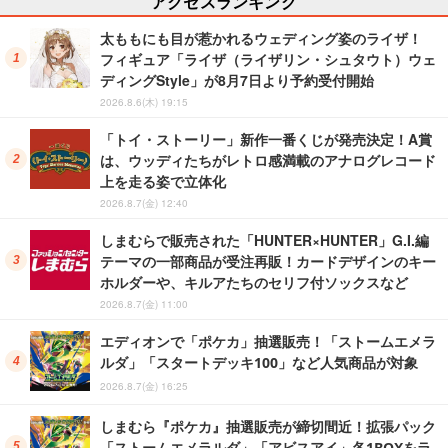
アクセスランキング
太ももにも目が惹かれるウェディング姿のライザ！
フィギュア「ライザ（ライザリン・シュタウト）ウェ
ディングStyle」が8月7日より予約受付開始
2026.8.6(木) 19:15
「トイ・ストーリー」新作一番くじが発売決定！A賞
は、ウッディたちがレトロ感満載のアナログレコード
上を走る姿で立体化
2026.8.7(金) 12:40
しまむらで販売された「HUNTER×HUNTER」G.I.編
テーマの一部商品が受注再販！カードデザインのキー
ホルダーや、キルアたちのセリフ付ソックスなど
2026.8.7(金) 11:00
エディオンで「ポケカ」抽選販売！「ストームエメラ
ルダ」「スタートデッキ100」など人気商品が対象
2026.8.7(金) 16:25
しまむら『ポケカ』抽選販売が締切間近！拡張パック
「ストームエメラルダ」「アビスアイ」各1BOXをラ