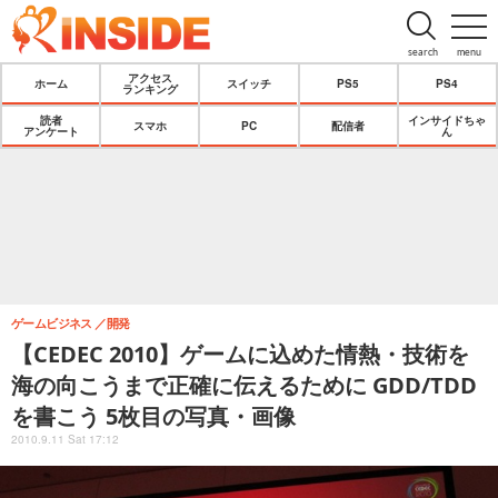
search
menu
アクセス
ホーム
スイッチ
PS5
PS4
ランキング
読者
インサイドちゃ
スマホ
PC
配信者
アンケート
ん
ゲームビジネス
開発
【CEDEC 2010】ゲームに込めた情熱・技術を
海の向こうまで正確に伝えるために GDD/TDD
を書こう 5枚目の写真・画像
2010.9.11 Sat 17:12