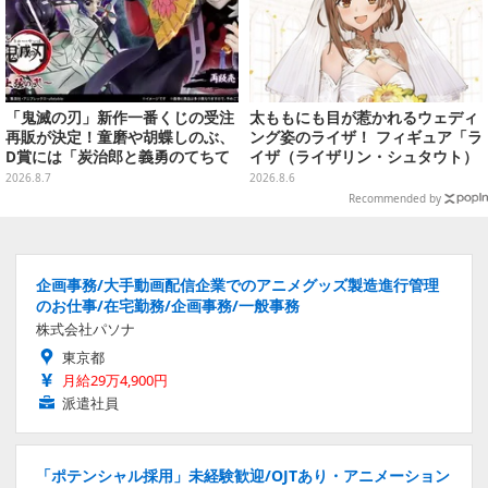
「鬼滅の刃」新作一番くじの受注
太ももにも目が惹かれるウェディ
再販が決定！童磨や胡蝶しのぶ、
ング姿のライザ！ フィギュア「ラ
D賞には「炭治郎と義勇のてちて
イザ（ライザリン・シュタウト）
ちフィギュア」も
ウェディングStyle」が8月7日よ
2026.8.7
2026.8.6
り予約受付開始
Recommended by
企画事務/大手動画配信企業でのアニメグッズ製造進行管理
のお仕事/在宅勤務/企画事務/一般事務
株式会社パソナ
東京都
月給29万4,900円
派遣社員
「ポテンシャル採用」未経験歓迎/OJTあり・アニメーション