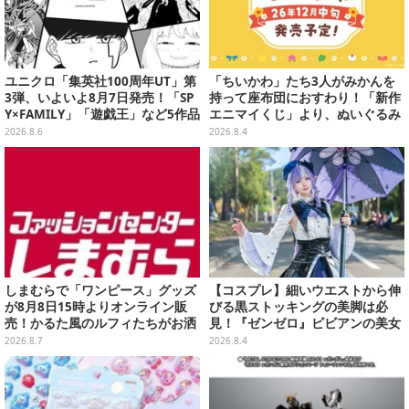
ユニクロ「集英社100周年UT」第
「ちいかわ」たち3人がみかんを
3弾、いよいよ8月7日発売！「SP
持って座布団におすわり！「新作
Y×FAMILY」「遊戯王」など5作品
エニマイくじ」より、ぬいぐるみ
をデザイン
画像が初公開
2026.8.6
2026.8.4
しまむらで「ワンピース」グッズ
【コスプレ】細いウエストから伸
が8月8日15時よりオンライン販
びる黒ストッキングの美脚は必
売！かるた風のルフィたちがお洒
見！『ゼンゼロ』ビビアンの美女
落なバッグや、チョッパーが可愛
レイヤーが優雅に降臨【写真9
2026.8.7
2026.8.4
いサンダルも
枚】