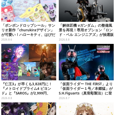
「ボンボンドロップシール」サン
「解体匠機 νガンダム」の整備風
リオ新作「churukiraデザイン」
景を再現！専用オプション「ロン
が可愛い！ハローキティ、はぴだ
ド・ベル エンジニアズ」が抽選販
んぶいなど全8種類が順次展開
売
2026.8.6
2026.8.8
『仁王3』が早くも3,828円に！
「仮面ライダー THE FIRST」より
『メトロイドプライム4 ビヨン
「仮面ライダー１号／本郷猛」が
ド』と『SAROS』が2,999円、
S.H.Figuarts（真骨彫製法）に登
『メタルギアソリッド Δ』は2,49
場！8月18日より予約受付開始
2026.8.8
2026.8.7
9円─ゲオ店舗＆ストアのゲームセ
ールは8月8日から