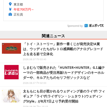
東京都
年収700万円～
正社員
Sponsored by
関連ニュース
「トイ・ストーリー」新作一番くじが発売決定!A賞
は、ウッディたちがレトロ感満載のアナログレコード
上を走る姿で立体化
2026.08.07 Fri 03:40
しまむらで販売された「HUNTER×HUNTER」G.I.編テ
ーマの一部商品が受注再販!カードデザインのキーホル
ダーや、キルアたちのセリフ付ソックスなど
2026.08.07 Fri 02:00
太ももにも目が惹かれるウェディング姿のライザ! フィ
ギュア「ライザ(ライザリン・シュタウト)ウェディン
グStyle」が8月7日より予約受付開始
2026.08.06 Thu 10:15