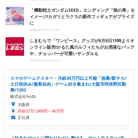
「機動戦士ガンダムSEED」エンディング「暁の車」を
イメージ!カガリとラクスの新作フィギュアがプライズ
に
2026.08.07 Fri 07:20
しまむらで「ワンピース」グッズが8月8日15時よりオ
ンライン販売!かるた風のルフィたちがお洒落なバッグ
や、チョッパーが可愛いサンダルも
2026.08.07 Fri 09:15
スマホゲームテスター・月給30万円以上可能「急募/駅チカ/
土日祝休み/服装自由」ゲーム好き集まれ/大阪市阿倍野区勤
務/1202
株式会社NoID
大阪府
月給27万1,000円～36万円
正社員
「好きなゲームに関わりながら働ける」ゲームテスター/未