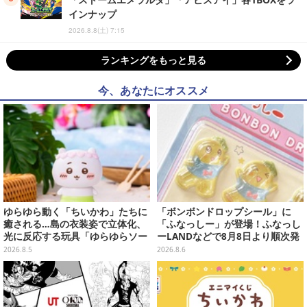
インナップ
2026.8.8(土) 7:15
ランキングをもっと見る
今、あなたにオススメ
ゆらゆら動く「ちいかわ」たちに
「ボンボンドロップシール」に
癒される…島の衣装姿で立体化、
「ふなっしー」が登場！ふなっし
光に反応する玩具「ゆらゆらソー
ーLANDなどで8月8日より順次発
ラー」全8種が全国アミューズメ
売
2026.8.5
2026.8.6
ント施設にて展開