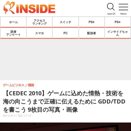
search
menu
アクセス
ホーム
スイッチ
PS5
PS4
ランキング
読者
インサイドちゃ
スマホ
PC
配信者
アンケート
ん
ゲームビジネス
開発
【CEDEC 2010】ゲームに込めた情熱・技術を
海の向こうまで正確に伝えるために GDD/TDD
を書こう 9枚目の写真・画像
2010.9.11 Sat 17:12