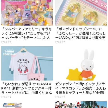
「シルバニアファミリー」キラキ
「ボンボンドロップシール」に
ラくじが可愛い！“ほしぞらパジ
「ふなっしー」が登場！ふなっし
ャマパーティ”をテーマに、お人
ーLANDなどで8月8日より順次発
形や建物がラインナップ
売
2026.8.9
2026.8.6
「ちいかわ」が怒りで"TRANSFO
ガシャポン「miffy インテリアラ
RM"！ 新作Tシャツとアクキー付
イトマスコット」が発売！ふんわ
きトートバッグに、毛量くりまん
り光るミッフィーと星など全4種
じゅうなど全6アイテムが仲間入
ラインナップ
2026.8.7
2026.8.6
り