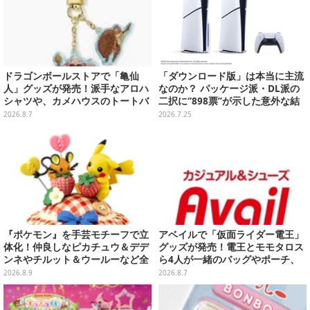
ドラゴンボールストアで「亀仙
「ダウンロード版」は本当に主流
人」グッズが発売！派手なアロハ
なのか？ パッケージ派・DL派の
シャツや、カメハウスのトートバ
二択に“898票”が示した意外な結
ッグなど夏らしいアイテムがズラ
末【アンケ結果】
2026.8.7
2026.7.25
リ
『ポケモン』を手芸モチーフで立
アベイルで「仮面ライダー電王」
体化！仲良しなピカチュウ＆デデ
グッズが発売！電王とモモタロス
ンネやチルット＆ウールーなど全
ら4人が一緒のバッグやポーチ、
6種
収納ボックスも
2026.8.9
2026.8.7