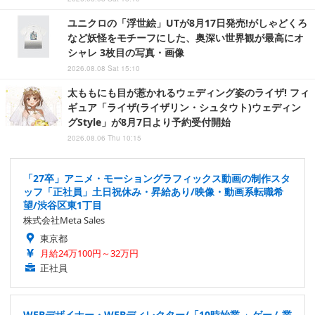
ユニクロの「浮世絵」UTが8月17日発売!がしゃどくろ
など妖怪をモチーフにした、奥深い世界観が最高にオ
シャレ 3枚目の写真・画像
2026.08.08 Sat 15:10
太ももにも目が惹かれるウェディング姿のライザ! フィ
ギュア「ライザ(ライザリン・シュタウト)ウェディン
グStyle」が8月7日より予約受付開始
2026.08.06 Thu 10:15
「27卒」アニメ・モーショングラフィックス動画の制作スタ
ッフ「正社員」土日祝休み・昇給あり/映像・動画系転職希
望/渋谷区東1丁目
株式会社Meta Sales
東京都
月給24万100円～32万円
正社員
WEBデザイナー・WEBディレクター/「10時始業 」ゲーム業