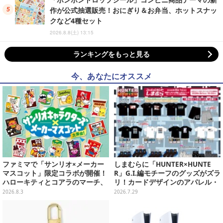
作が公式抽選販売！おにぎり＆お弁当、ホットスナッ
クなど4種セット
2026.8.8(土) 13:15
ランキングをもっと見る
今、あなたにオススメ
ファミマで「サンリオ×メーカー
しまむらに「HUNTER×HUNTE
マスコット」限定コラボが開催！
R」G.I.編モチーフのグッズがズラ
ハローキティとコアラのマーチ、
リ！カードデザインのアパレル・
ハンギョドンと出前坊やなど全26
雑貨、ゴレイヌの「オレが3人分
2026.8.3
2026.7.29
キャラが夢の共演
になる…」も