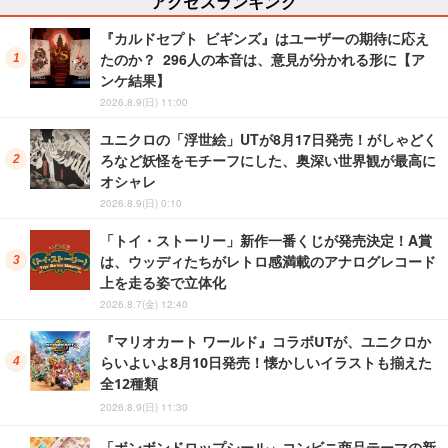
アクセスランキング
『カルドセプト ビギンズ』はユーザーの期待に応え
たのか？ 296人の本音は、意見が分かれる形に【ア
ンケ結果】
2026.8.9(日) 11:00
ユニクロの「浮世絵」UTが8月17日発売！がしゃどく
ろなど妖怪をモチーフにした、奥深い世界観が最高に
オシャレ
2026.8.9(日) 0:10
「トイ・ストーリー」新作一番くじが発売決定！A賞
は、ウッディたちがレトロ感満載のアナログレコード
上を走る姿で立体化
2026.8.7(金) 12:40
『マリオカート ワールド』コラボUTが、ユニクロか
らいよいよ8月10日発売！懐かしいイラストも揃えた
全12種類
2026.8.9(日) 11:30
「ボンボンドロップシール」コンビニ商品テーマの新