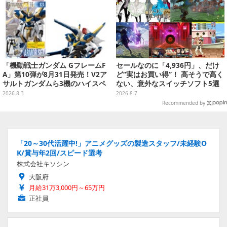
「機動戦士ガンダム GフレームF
セールなのに「4,936円」、だけ
A」第10弾が8月31日発売！V2ア
ど“実はお買い得”！ 高そうで高く
サルトガンダムら3機のハイスペ
ない、意外なスイッチソフト5選
ック可動フィギュア
2026.8.3
2026.8.7
Recommended by
「20～30代活躍中!」アニメグッズの製造スタッフ/未経験O
K/賞与年2回/スピード選考
株式会社キソシン
大阪府
月給31万3,000円～65万円
正社員