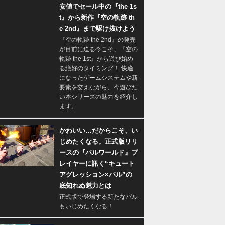
安値でセール中の『the 1s
t』から新作『空の軌跡 th
e 2nd』まで駆け抜けよう
『空の軌跡 the 2nd』の発売
が目前に迫る今こそ、『空の
軌跡 the 1st』から遊び始め
る絶好のタイミング！ 快適
になったゲームシステムや新
要素を交えながら、今遊びた
い本シリーズの魅力を紹介し
ます。
かわいい…だからこそ、い
じめたくなる。正式版リリ
ースの『パルワールド』プ
レイヤーに訊く“キュート
アグレッション×パル”の
底知れぬ魅力とは
正式版で登場する新たなパル
もいじめたくなる！