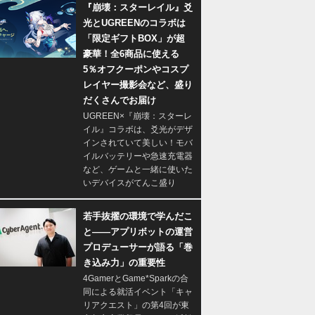
『崩壊：スターレイル』爻
光とUGREENのコラボは
「限定ギフトBOX」が超
豪華！全6商品に使える
5％オフクーポンやコスプ
レイヤー撮影会など、盛り
だくさんでお届け
UGREEN×『崩壊：スターレ
イル』コラボは、爻光がデザ
インされていて美しい！モバ
イルバッテリーや急速充電器
など、ゲームと一緒に使いた
いデバイスがてんこ盛り
若手抜擢の環境で学んだこ
と――アプリボットの運営
プロデューサーが語る「巻
き込み力」の重要性
4GamerとGame*Sparkの合
同による就活イベント「キャ
リアクエスト」の第4回が東