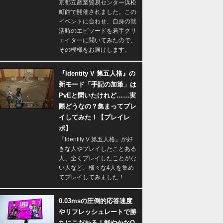
京都立産業貿易センター浜松
町館で開催されました。この
イベントに合わせ、自身の就
活時のエピソードを若手クリ
エイターに聞いてみたので、
その模様をお届けします。
『Identity V 第五人格』の
新モード「手記の加筆」は
PvEと聞いたけれど……実
際どうなの？集まってプレ
イしてみた！【プレイレ
ポ】
『Identity V 第五人格』が好
きな人やプレイしたことある
人、全くプレイしたことがな
い人など、様々な4人を集め
てプレイしてみました！
0.03msの圧倒的応答速度
やリフレッシュレートで勝
ちにこだわる！鮮やかなQ