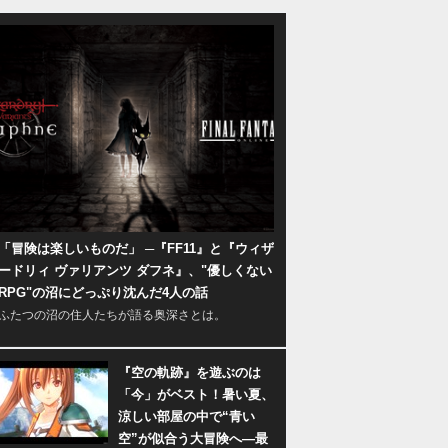
「冒険は楽しいものだ」 ─『FF11』と『ウィザ
ードリィ ヴァリアンツ ダフネ』、"優しくない
RPG"の沼にどっぷり沈んだ4人の話
ふたつの沼の住人たちが語る奥深さとは。
『空の軌跡』を遊ぶのは
「今」がベスト！暑い夏、
涼しい部屋の中で“青い
空”が似合う大冒険へ―最