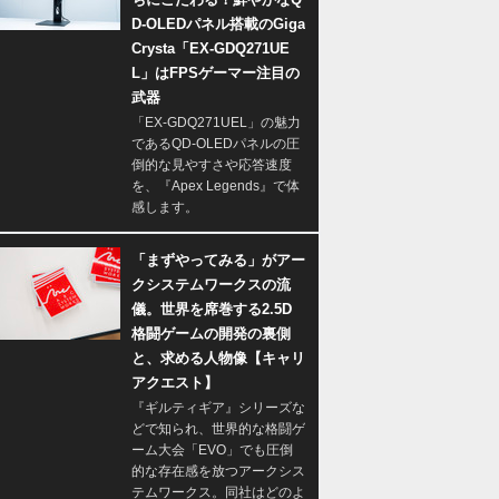
D-OLEDパネル搭載のGiga
Crysta「EX-GDQ271UE
L」はFPSゲーマー注目の
武器
「EX-GDQ271UEL」の魅力
であるQD-OLEDパネルの圧
倒的な見やすさや応答速度
を、『Apex Legends』で体
感します。
「まずやってみる」がアー
クシステムワークスの流
儀。世界を席巻する2.5D
格闘ゲームの開発の裏側
と、求める人物像【キャリ
アクエスト】
『ギルティギア』シリーズな
どで知られ、世界的な格闘ゲ
ーム大会「EVO」でも圧倒
的な存在感を放つアークシス
テムワークス。同社はどのよ