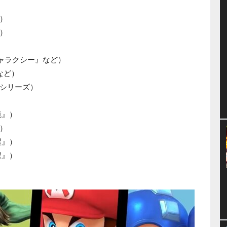
）
）
ャラクシー』など）
など）
シリーズ）
鏡』）
）
醒』）
醒』）