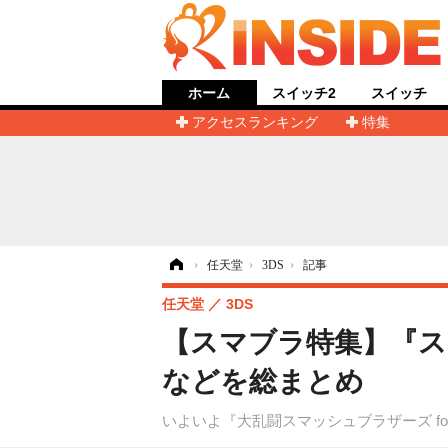
ホーム
スイッチ2
スイッチ
アクセスランキング
特集
ホーム
›
任天堂
›
3DS
›
記事
任天堂
3DS
【スマブラ特集】『スマ
などを総まとめ
いよいよ『大乱闘スマッシュブラザーズ fo