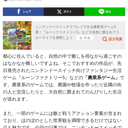
シェア
ポスト
送る
ニンテンドースイッチでプレイできる農業系ゲーム5
選！『ルーンファクトリー5』など大自然に囲まれてス
ローライフを満喫しよう
全 16 枚
拡大写真
都心に住んでいると、自然の中で癒しを得ながら過ごすの
はなかなか難しいですよね。そこでおすすめの作品が、先
日発売されたニンテンドースイッチ向けファンタジー生活
ゲーム『ルーンファクトリー5』などの
「農業系ゲーム」
で
す。農業系のゲームでは、農園や牧場を作ったり近隣の街
の人と交流したりと、大自然に囲まれてのんびりした生活
が送れます。
また、一部のゲームには敵と戦うアクション要素が含まれ
ており、ほのぼのとした世界観を満喫できるだけではない
点も魅力です。今回の記事では、ニンテンドースイッチで