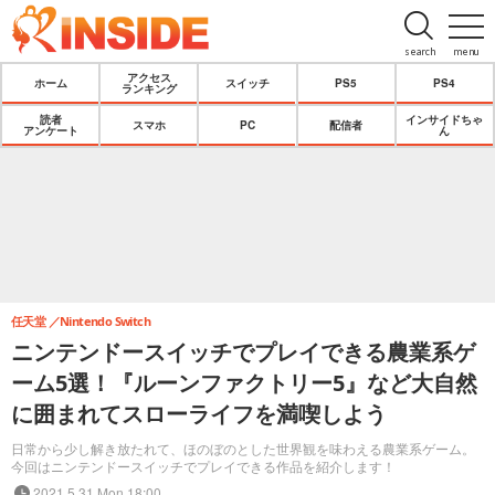
search
menu
アクセス
ホーム
スイッチ
PS5
PS4
ランキング
読者
インサイドちゃ
スマホ
PC
配信者
アンケート
ん
任天堂
Nintendo Switch
ニンテンドースイッチでプレイできる農業系ゲ
ーム5選！『ルーンファクトリー5』など大自然
に囲まれてスローライフを満喫しよう
日常から少し解き放たれて、ほのぼのとした世界観を味わえる農業系ゲーム。
今回はニンテンドースイッチでプレイできる作品を紹介します！
2021.5.31 Mon 18:00