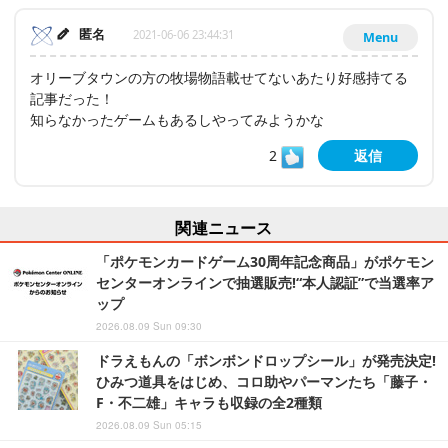
匿名
2021-06-06 23:44:31
Menu
オリーブタウンの方の牧場物語載せてないあたり好感持てる
記事だった！
知らなかったゲームもあるしやってみようかな
2
返信
関連ニュース
「ポケモンカードゲーム30周年記念商品」がポケモン
センターオンラインで抽選販売!“本人認証”で当選率ア
ップ
2026.08.09 Sun 09:30
ドラえもんの「ボンボンドロップシール」が発売決定!
ひみつ道具をはじめ、コロ助やパーマンたち「藤子・
F・不二雄」キャラも収録の全2種類
2026.08.09 Sun 05:15