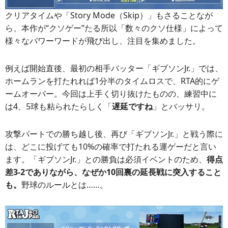
クリアタイムや「Story Mode（Skip）」もさることなが
ら、本作が“クソゲー”たる所以「数々のクソ仕様」によって
様々なパワーワードが飛び出し、注目を集めました。
例えば開始直後、最初の相手バッター「ギブソンJr.」では、
ホームランを打たれれば1分半のタイムロスで、RTA的にゲ
ームオーバー。今回は上手く切り抜けたものの、練習中に
は4、5球も粘られたらしく「
遅延ですね
」とバッサリ。
攻撃パートでの勝ち越し後、再び「ギブソンJr.」と戦う際に
は、どこに投げても10%の確率で打たれる運ゲーだと言い
ます。「ギブソンJr.」との勝負は必須イベントのため、
得点
差3-2でありながら、なぜか10回裏の延長戦に突入すること
も。
野球のルールとは……。