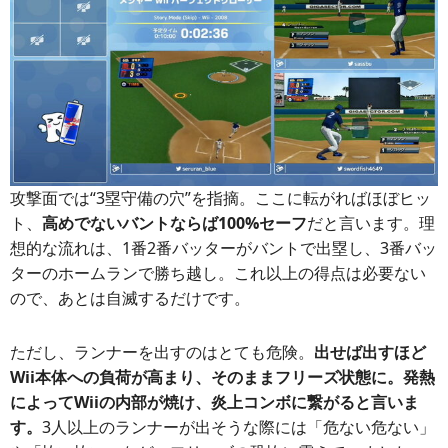
攻撃面では“3塁守備の穴”を指摘。ここに転がればほぼヒッ
ト、
高めでないバントならば100%セーフ
だと言います。理
想的な流れは、1番2番バッターがバントで出塁し、3番バッ
ターのホームランで勝ち越し。これ以上の得点は必要ない
ので、あとは自滅するだけです。
ただし、ランナーを出すのはとても危険。
出せば出すほど
Wii本体への負荷が高まり、そのままフリーズ状態に。発熱
によってWiiの内部が焼け、炎上コンボに繋がると言いま
す。
3人以上のランナーが出そうな際には「危ない危ない」