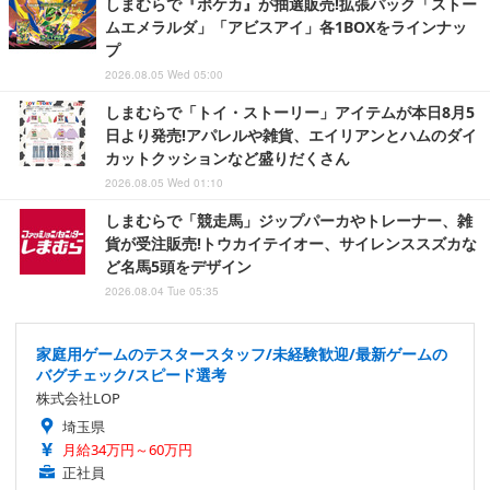
しまむらで『ポケカ』が抽選販売!拡張パック「ストー
ムエメラルダ」「アビスアイ」各1BOXをラインナッ
プ
2026.08.05 Wed 05:00
しまむらで「トイ・ストーリー」アイテムが本日8月5
日より発売!アパレルや雑貨、エイリアンとハムのダイ
カットクッションなど盛りだくさん
2026.08.05 Wed 01:10
しまむらで「競走馬」ジップパーカやトレーナー、雑
貨が受注販売!トウカイテイオー、サイレンススズカな
ど名馬5頭をデザイン
2026.08.04 Tue 05:35
家庭用ゲームのテスタースタッフ/未経験歓迎/最新ゲームの
バグチェック/スピード選考
株式会社LOP
埼玉県
月給34万円～60万円
正社員