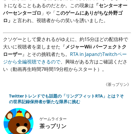
トになることもあるのだとか。この現象は
「センターオー
バーセンターゴロ
」や「
このゲームにありがちな外野ゴ
ロ」
と言われ、視聴者からの笑いを誘いました。
クソゲーとして愛されるがゆえに、約15分ほどの配信枠で
大いに視聴者を楽しませた『
メジャーWii パーフェクトク
ローザー
』とその挑戦者たち。
RTA in JapanのTwitchペー
ジから全編視聴できるので
、興味がある方はご確認くださ
い（動画再生時間7時間19分程からスタート）。
《茶っプリン》
Twitterトレンドでも話題の「リングフィットRTA」とは？そ
の世界記録保持者が新たな限界に挑む
ゲームライター
茶っプリン