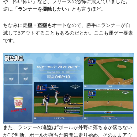
や「怖い怖い」など、フリーズの恐怖に震えていました。
逆に
「ランナーを掃除したい」
とも言うほど。
ちなみに
走塁・盗塁もオート
なので、勝手にランナーが自
滅して3アウトすることもあるのだとか。ここも運ゲー要素
です。
また、ランナーの進塁は“ボールが外野に落ちるか落ちない
か”で判断。ボールが落ちた瞬間に走り始め、そのままアウ