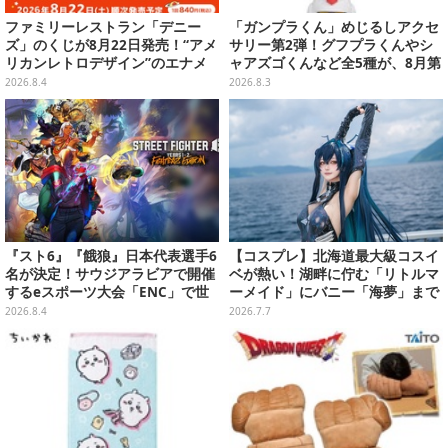
ファミリーレストラン「デニー
「ガンプラくん」めじるしアクセ
ズ」のくじが8月22日発売！“アメ
サリー第2弾！グフプラくんやシ
リカンレトロデザイン”のエナメ
ャアズゴくんなど全5種が、8月第
ルバッグやTシャツなど、日常使
5週よりガシャポン展開
2026.8.4
2026.8.3
いできるグッズを用意
『スト6』『餓狼』日本代表選手6
【コスプレ】北海道最大級コスイ
名が決定！サウジアラビアで開催
ベが熱い！湖畔に佇む「リトルマ
するeスポーツ大会「ENC」で世
ーメイド」にバニー「海夢」まで
界に挑む
珠玉の美麗レイヤー12選【写真50
2026.8.4
2026.7.7
枚】