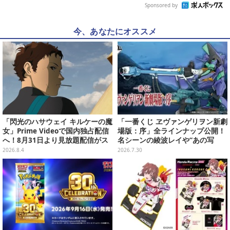
Sponsored by
今、あなたにオススメ
「閃光のハサウェイ キルケーの魔
「一番くじ ヱヴァンゲリヲン新劇
女」Prime Videoで国内独占配信
場版：序」全ラインナップ公開！
へ！8月31日より見放題配信がス
名シーンの綾波レイや“あの写
タート
真”の葛城ミサトフィギュアほ
2026.8.4
2026.7.30
か、場面写クリアファイルなど