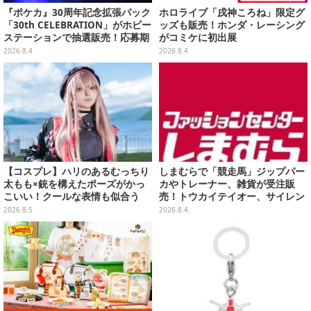
『ポケカ』30周年記念拡張パック
ホロライブ「戌神ころね」限定グ
「30th CELEBRATION」がホビー
ッズも販売！ホンダ・レーシング
ステーションで抽選販売！応募期
がコミケに初出展
間は8月6日23時59分まで
2026.8.4
2026.8.4
【コスプレ】ハリのあるむっちり
しまむらで「競走馬」ジップパー
太もも×銃を構えたポーズがかっ
カやトレーナー、雑貨が受注販
こいい！クールな表情も似合う
売！トウカイテイオー、サイレン
『NIKKE』ラピの美女レイヤーに
ススズカなど名馬5頭をデザイン
2026.8.5
2026.8.4
注目【写真7枚】