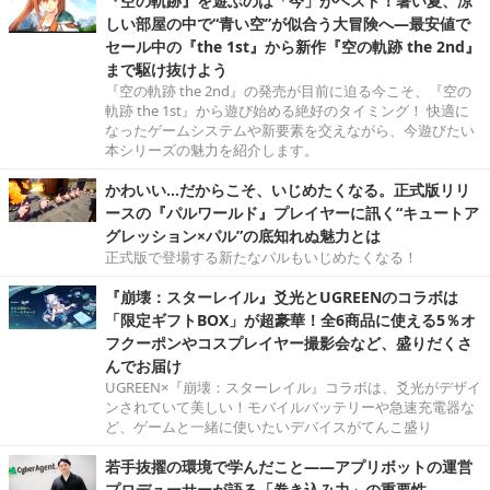
『空の軌跡』を遊ぶのは「今」がベスト！暑い夏、涼
しい部屋の中で“青い空”が似合う大冒険へ―最安値で
セール中の『the 1st』から新作『空の軌跡 the 2nd』
まで駆け抜けよう
『空の軌跡 the 2nd』の発売が目前に迫る今こそ、『空の
軌跡 the 1st』から遊び始める絶好のタイミング！ 快適に
なったゲームシステムや新要素を交えながら、今遊びたい
本シリーズの魅力を紹介します。
かわいい…だからこそ、いじめたくなる。正式版リリ
ースの『パルワールド』プレイヤーに訊く“キュートア
グレッション×パル”の底知れぬ魅力とは
正式版で登場する新たなパルもいじめたくなる！
『崩壊：スターレイル』爻光とUGREENのコラボは
「限定ギフトBOX」が超豪華！全6商品に使える5％オ
フクーポンやコスプレイヤー撮影会など、盛りだくさ
んでお届け
UGREEN×『崩壊：スターレイル』コラボは、爻光がデザイ
ンされていて美しい！モバイルバッテリーや急速充電器な
ど、ゲームと一緒に使いたいデバイスがてんこ盛り
若手抜擢の環境で学んだこと――アプリボットの運営
プロデューサーが語る「巻き込み力」の重要性