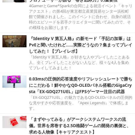
4GamerとGame*Sparkの合同による就活イベント「キャリ
アクエスト」の第4回が東京都立産業貿易センター浜松町
館で開催されました。このイベントに合わせ、自身の就活
時のエピソードを若手クリエイターに聞いてみたので、そ
の模様をお届けします。
『Identity V 第五人格』の新モード「手記の加筆」は
PvEと聞いたけれど……実際どうなの？集まってプレイ
してみた！【プレイレポ】
『Identity V 第五人格』が好きな人やプレイしたことある
人、全くプレイしたことがない人など、様々な4人を集め
てプレイしてみました！
0.03msの圧倒的応答速度やリフレッシュレートで勝ち
にこだわる！鮮やかなQD-OLEDパネル搭載のGigaCry
sta「EX-GDQ271UEL」はFPSゲーマー注目の武器
「EX-GDQ271UEL」の魅力であるQD-OLEDパネルの圧倒的
な見やすさや応答速度を、『Apex Legends』で体感しま
す。
「まずやってみる」がアークシステムワークスの流
儀。世界を席巻する2.5D格闘ゲームの開発の裏側と、
求める人物像【キャリアクエスト】