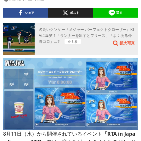
シェア
ポスト
送る
名高いクソゲー『メジャー パーフェクトクローザー』RT
Aに爆笑！「ランナーを出すとフリーズ」「よくある外
野ゴロ」…？
全 8 枚
拡大写真
8月11日（水）から開催されているイベント
「RTA in Japa