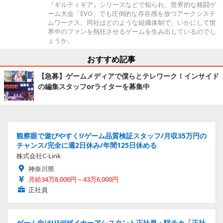
『ギルティギア』シリーズなどで知られ、世界的な格闘ゲ
ーム大会「EVO」でも圧倒的な存在感を放つアークシステ
ムワークス。同社はどのような組織体制で、いかにして世
界中のファンを熱狂させるゲームを生み出しているのでし
ょうか。
おすすめ記事
【急募】ゲームメディアで僕らとテレワーク！インサイド
の編集スタッフorライターを募集中
観察眼で遊びやすく!/ゲーム品質検証スタッフ/月収35万円の
チャンス/完全に週2日休み/年間125日休める
株式会社C-Link
神奈川県
月給34万8,000円～43万6,000円
正社員
ゲーム向けUIデザイナーアシスタント正社員・駅チカ「正社