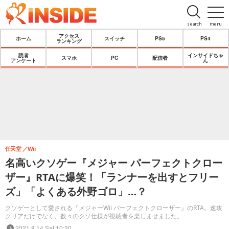
search
menu
アクセス
ホーム
スイッチ
PS5
PS4
ランキング
読者
インサイドちゃ
スマホ
PC
配信者
アンケート
ん
任天堂
Wii
名高いクソゲー『メジャー パーフェクトクロー
ザー』RTAに爆笑！「ランナーを出すとフリー
ズ」「よくある外野ゴロ」…？
クソゲーとして愛される『メジャーWii パーフェクトクローザー』のRTA。速攻
クリアだけでなく、数々のクソ仕様が視聴者を楽しませました。
2021.8.14 Sat 10:30