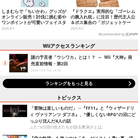
しまむらで「ちいかわ」グッズが
『ドラクエ』実用的な「ゴーレム
オンライン販売！討伐に挑む姿や
の腕入れ枕」に注目！歴代主人公
ワンポイントが可愛いフェイスタ
＆ボス集合の「ガジェットケー
オル、バスマットなど全14種
ス」ほか9プライズが8月順次展開
2026.8.5
2026.8.5
Recommended by
Wiiアクセスランキング
謎の予言者「ウシワカ」とは！？ ～ Wii『大神』発
売直前情報・第2回
2009.10.6 Tue 12:30
ランキングをもっと見る
トピックス
「冒険は楽しいものだ」 ─『FF11』と『ウィザードリ
ィ ヴァリアンツ ダフネ』、"優しくないRPG"の沼にど
っぷり沈んだ4人の話
ふたつの沼の住人たちが語る奥深さとは。