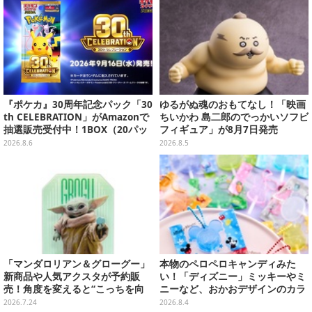
『ポケカ』30周年記念パック「30
ゆるがぬ魂のおもてなし！「映画
th CELEBRATION」がAmazonで
ちいかわ 島二郎のでっかいソフビ
抽選販売受付中！1BOX（20パッ
フィギュア」が8月7日発売
ク入り）
2026.8.6
2026.8.5
「マンダロリアン＆グローグー」
本物のペロペロキャンディみた
新商品や人気アクスタが予約販
い！「ディズニー」ミッキーやミ
売！角度を変えると“こっちを向
ニーなど、おかおデザインのカラ
いてくれる”ステッカーも
フルチャーム全10種が8月31日発
2026.7.24
2026.8.4