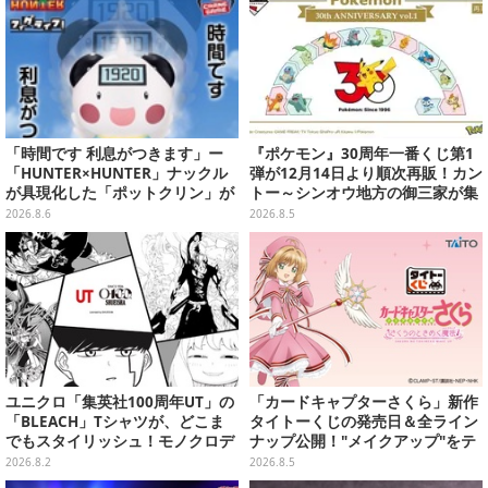
「時間です 利息がつきます」ー
『ポケモン』30周年一番くじ第1
「HUNTER×HUNTER」ナックル
弾が12月14日より順次再販！カン
が具現化した「ポットクリン」が
トー～シンオウ地方の御三家が集
貯金箱としてプライズ展開
まった時計、ぬいぐるみなど記念
2026.8.6
2026.8.5
グッズ盛りだくさん
ユニクロ「集英社100周年UT」の
「カードキャプターさくら」新作
「BLEACH」Tシャツが、どこま
タイトーくじの発売日＆全ライン
でもスタイリッシュ！モノクロデ
ナップ公開！"メイクアップ"をテ
ザインもクール
ーマに、日常でも使いたくなるア
2026.8.2
2026.8.5
イテムがズラリ