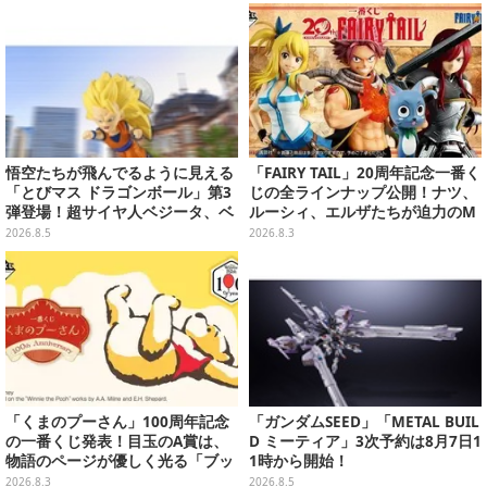
売
悟空たちが飛んでるように見える
「FAIRY TAIL」20周年記念一番く
「とびマス ドラゴンボール」第3
じの全ラインナップ公開！ナツ、
弾登場！超サイヤ人ベジータ、ベ
ルーシィ、エルザたちが迫力のM
ジットなど全6種
ASTERLISEで初登場
2026.8.5
2026.8.3
「くまのプーさん」100周年記念
「ガンダムSEED」「METAL BUIL
の一番くじ発表！目玉のA賞は、
D ミーティア」3次予約は8月7日1
物語のページが優しく光る「ブッ
1時から開始！
クシェイプドライト」
2026.8.3
2026.8.5