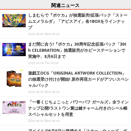
関連ニュース
しまむらで『ポケカ』が抽選販売!拡張パック「ストー
ムエメラルダ」「アビスアイ」各1BOXをラインナッ
プ
2026.08.05 Wed 05:00
まだ間に合う!『ポケカ』30周年記念拡張パック「30t
h CELEBRATION」抽選販売がホビーステーションで
実施中、8月6日まで
2026.08.06 Thu 03:00
遊戯王OCG「ORIGINAL ARTWORK COLLECTION」
の抽選受け付けが開始! 原作再現カードがアツいスペシ
ャルパック
2026.08.05 Wed 08:30
「一番くじちょこっと パワーパフ ガールズ」全ライン
ナップ公開!ラストワン賞は鍵チャーム付きのシール帳
スペシャルセットを用意
2026.08.05 Wed 09:45
アベイルで8月8日に登場する「スター・ウォーズ」グ