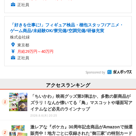
正社員
「好きを仕事に!」フィギュア検品・梱包スタッフ/アニメ・
ゲーム商品/未経験OK/寮完備/空調完備/研修充実
株式会社緑
東京都
月給29万円～40万円
正社員
Sponsored by
アクセスランキング
「ちいかわ」映画グッズ第3弾ほか、多数の新商品が
ズラリ！なんか懐いてる「鳥」マスコットや場面写ア
イテムなど必見のラインナップ
2026.8.6(木) 20:25
激レアな『ポケカ』30周年記念商品がAmazonで抽選
販売中！地方ごとに収録された“御三家”の特別カード