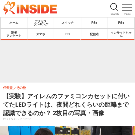
search
menu
アクセス
ホーム
スイッチ
PS5
PS4
ランキング
読者
インサイドちゃ
スマホ
PC
配信者
アンケート
ん
任天堂
その他
【実験】アイレムのファミコンカセットに付い
てたLEDライトは、夜間どれくらいの距離まで
認識できるのか？ 2枚目の写真・画像
2021.5.2 Sun 17:00