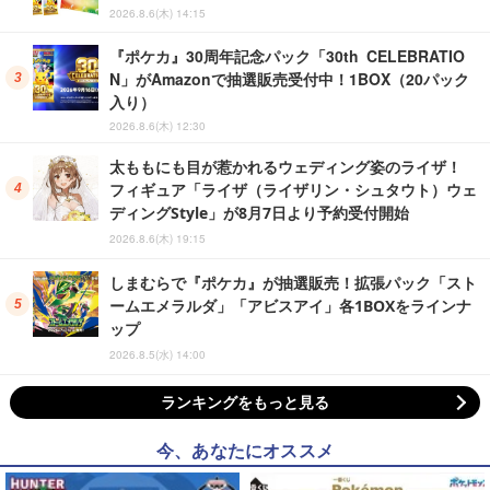
2026.8.6(木) 14:15
『ポケカ』30周年記念パック「30th CELEBRATIO
N」がAmazonで抽選販売受付中！1BOX（20パック
入り）
2026.8.6(木) 12:30
太ももにも目が惹かれるウェディング姿のライザ！
フィギュア「ライザ（ライザリン・シュタウト）ウェ
ディングStyle」が8月7日より予約受付開始
2026.8.6(木) 19:15
しまむらで『ポケカ』が抽選販売！拡張パック「スト
ームエメラルダ」「アビスアイ」各1BOXをラインナ
ップ
2026.8.5(水) 14:00
ランキングをもっと見る
今、あなたにオススメ