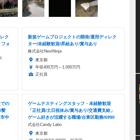
レク
新規ゲームプロジェクトの開発/運用ディレク
トフォ
ター/未経験歓迎/昇給あり/賞与あり
株式会社NextNinja
ス
東京都
年収400万円～1,000万円
正社員
社での
ゲームテスティングスタッフ・未経験歓迎
/髪
「正社員/土日祝休み/賞与あり/交通費支給」
屋市中
ゲーム好きが活躍する職場/台東区勤務/6990
式会社Candy Labo
東京都