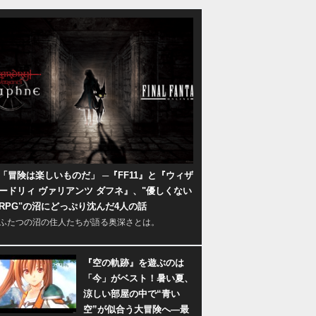
「冒険は楽しいものだ」 ─『FF11』と『ウィザ
ードリィ ヴァリアンツ ダフネ』、"優しくない
RPG"の沼にどっぷり沈んだ4人の話
ふたつの沼の住人たちが語る奥深さとは。
『空の軌跡』を遊ぶのは
「今」がベスト！暑い夏、
涼しい部屋の中で“青い
空”が似合う大冒険へ―最