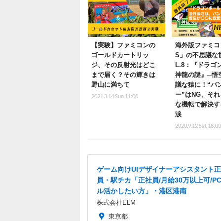
【実験】ファミコンの
海外版ファミコ
ゴールドカートリッ
S」の不思議な
ジ、その反射光はどこ
L.8：『ドラゴ
まで届く？その輝きは
神龍の謎』─悟
野山に満ちて
議な猿に！“パ
ー”はNG、そ
2021.3.14 Sun 11:00
な機転で解決す
涙
2020.9.12 Sat 18:0
ゲーム向けUIデザイナーアシスタント
員・駅チカ「正社員/月給30万以上可/P
ル活かしたい方」・港区港南
株式会社ELM
東京都