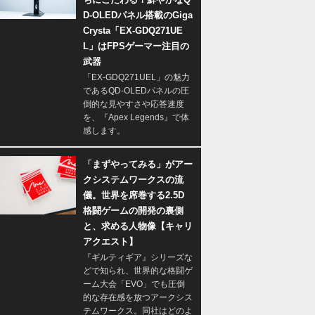
D-OLEDパネル搭載のGiga
Crysta「EX-GDQ271UE
L」はFPSゲーマー注目の
武器
「EX-GDQ271UEL」の魅力
であるQD-OLEDパネルの圧
倒的な見やすさや応答速度
を、『Apex Legends』で体
感します。
「まずやってみる」がアー
クシステムワークスの流
儀。世界を席巻する2.5D
格闘ゲームの開発の裏側
と、求める人物像【キャリ
アクエスト】
『ギルティギア』シリーズな
どで知られ、世界的な格闘ゲ
ーム大会「EVO」でも圧倒
的な存在感を放つアークシス
テムワークス。同社はどのよ