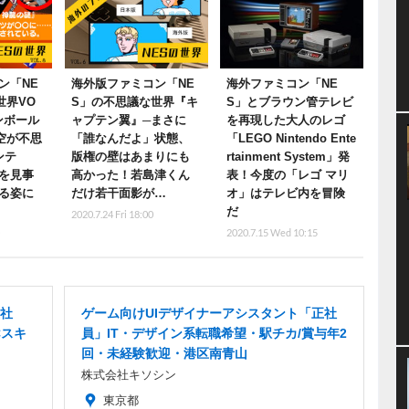
ン「NE
海外版ファミコン「NE
海外ファミコン「NE
世界VO
S」の不思議な世界『キ
S」とブラウン管テレビ
ンボール
ャプテン翼』─まさに
を再現した大人のレゴ
空が不思
「誰なんだよ」状態、
「LEGO Nintendo Ente
ンテ
版権の壁はあまりにも
rtainment System」発
れを見事
高かった！若島津くん
表！今度の「レゴ マリ
る姿に
だけ若干面影が…
オ」はテレビ内を冒険
だ
2020.7.24 Fri 18:00
0
2020.7.15 Wed 10:15
正社
ゲーム向けUIデザイナーアシスタント「正社
Cスキ
員」IT・デザイン系転職希望・駅チカ/賞与年2
回・未経験歓迎・港区南青山
株式会社キソシン
東京都