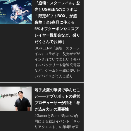
『崩壊：スターレイル』爻
光とUGREENのコラボは
「限定ギフトBOX」が超
豪華！全6商品に使える
5％オフクーポンやコスプ
レイヤー撮影会など、盛り
だくさんでお届け
UGREEN×『崩壊：スターレ
イル』コラボは、爻光がデザ
インされていて美しい！モバ
イルバッテリーや急速充電器
など、ゲームと一緒に使いた
いデバイスがてんこ盛り
若手抜擢の環境で学んだこ
と――アプリボットの運営
プロデューサーが語る「巻
き込み力」の重要性
4GamerとGame*Sparkの合
同による就活イベント「キャ
リアクエスト」の第4回が東