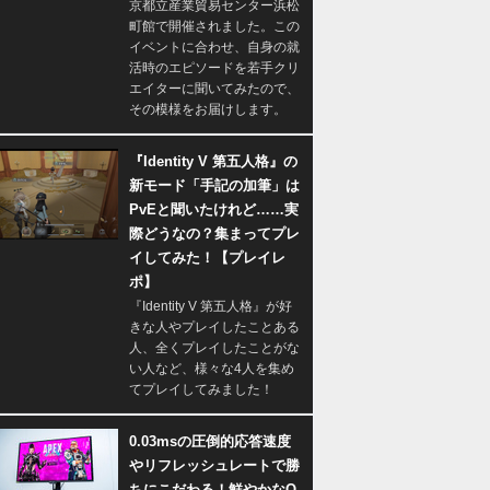
京都立産業貿易センター浜松
町館で開催されました。この
イベントに合わせ、自身の就
活時のエピソードを若手クリ
エイターに聞いてみたので、
その模様をお届けします。
『Identity V 第五人格』の
新モード「手記の加筆」は
PvEと聞いたけれど……実
際どうなの？集まってプレ
イしてみた！【プレイレ
ポ】
『Identity V 第五人格』が好
きな人やプレイしたことある
人、全くプレイしたことがな
い人など、様々な4人を集め
てプレイしてみました！
0.03msの圧倒的応答速度
やリフレッシュレートで勝
ちにこだわる！鮮やかなQ