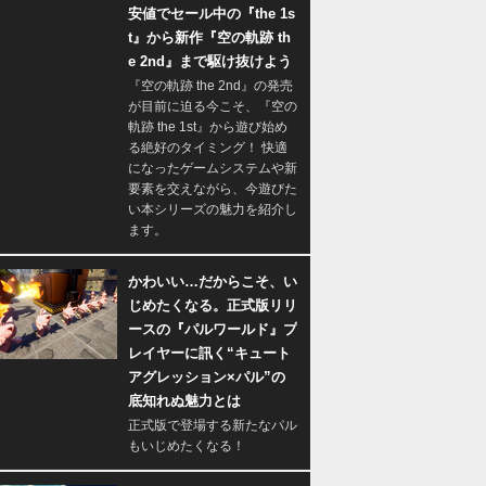
安値でセール中の『the 1s
t』から新作『空の軌跡 th
e 2nd』まで駆け抜けよう
『空の軌跡 the 2nd』の発売
が目前に迫る今こそ、『空の
軌跡 the 1st』から遊び始め
る絶好のタイミング！ 快適
になったゲームシステムや新
要素を交えながら、今遊びた
い本シリーズの魅力を紹介し
ます。
かわいい…だからこそ、い
じめたくなる。正式版リリ
ースの『パルワールド』プ
レイヤーに訊く“キュート
アグレッション×パル”の
底知れぬ魅力とは
正式版で登場する新たなパル
もいじめたくなる！