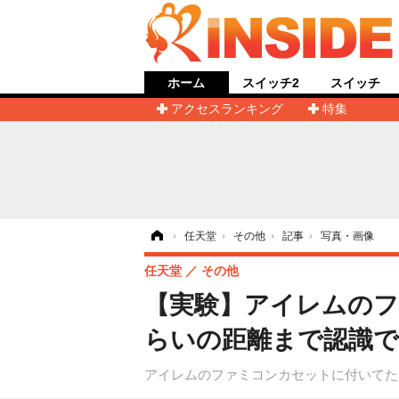
ホーム
スイッチ2
スイッチ
アクセスランキング
特集
ホーム
›
任天堂
›
その他
›
記事
›
写真・画像
任天堂
その他
【実験】アイレムのフ
らいの距離まで認識で
アイレムのファミコンカセットに付いてた