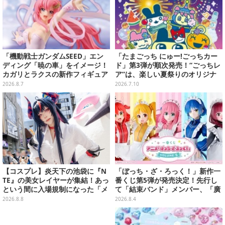
「機動戦士ガンダムSEED」エン
「たまごっち にゅー!ごっちカー
ディング「暁の車」をイメージ！
ド」第3弾が順次発売！“ごっちレ
カガリとラクスの新作フィギュア
ア”は、楽しい夏祭りのオリジナ
がプライズに
ルアートに
2026.8.7
2026.7.10
【コスプレ】炎天下の池袋に『N
「ぼっち・ざ・ろっく！」新作一
TE』の美女レイヤーが集結！あっ
番くじ第5弾が発売決定！先行し
という間に入場規制になった「メ
て「結束バンド」メンバー、「廣
ェメェ村の大冒険」をレポート
井きくり」のメイド衣装フィギュ
2026.8.8
2026.8.4
【写真28枚】
アを公開