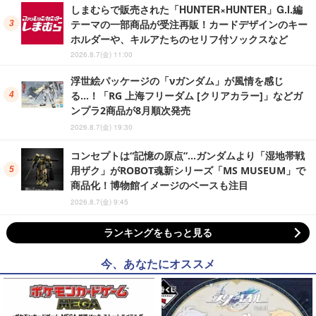
しまむらで販売された「HUNTER×HUNTER」G.I.編
テーマの一部商品が受注再販！カードデザインのキー
ホルダーや、キルアたちのセリフ付ソックスなど
2026.8.7(金) 11:00
浮世絵パッケージの「νガンダム」が風情を感じ
る…！「RG 上海フリーダム [クリアカラー]」などガ
ンプラ2商品が8月順次発売
2026.8.7(金) 19:30
コンセプトは“記憶の原点”…ガンダムより「湿地帯戦
用ザク」がROBOT魂新シリーズ「MS MUSEUM」で
商品化！博物館イメージのベースも注目
2026.8.7(金) 9:45
ランキングをもっと見る
今、あなたにオススメ