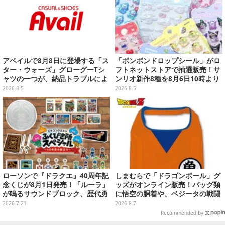
アベイルで8月8日に登場する「ス
「ボンボンドロップシール」がロ
ター・ウォーズ」グローグーTシ
フトネットストアで抽選販売！サ
ャツの一つが、納品トラブルによ
ンリオ新作8種を8月6日10時より
り販売日変更へ
受付開始
2026.8.5
2026.8.5
ローソンで『ドラクエ』40周年記
しまむらで「ドラゴンボール」グ
念くじが8月1日発売！「ルーラ」
ッズがオンライン販売！バッグ類
が鳴るサウンドブロック、歴代勇
に悟空の胴着や、ベジータの戦闘
者＆スライムのフィギュアなど、
服を大胆デザイン
2026.7.21
2026.8.7
シリーズを振り返る景品盛りだく
Recommended by
さん