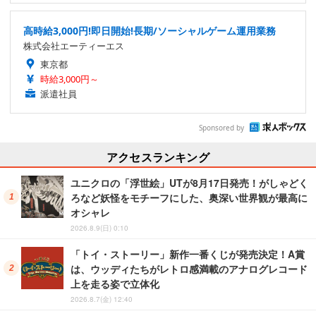
高時給3,000円!即日開始!長期/ソーシャルゲーム運用業務
株式会社エーティーエス
東京都
時給3,000円～
派遣社員
Sponsored by
アクセスランキング
ユニクロの「浮世絵」UTが8月17日発売！がしゃどく
ろなど妖怪をモチーフにした、奥深い世界観が最高に
オシャレ
2026.8.9(日) 0:10
「トイ・ストーリー」新作一番くじが発売決定！A賞
は、ウッディたちがレトロ感満載のアナログレコード
上を走る姿で立体化
2026.8.7(金) 12:40