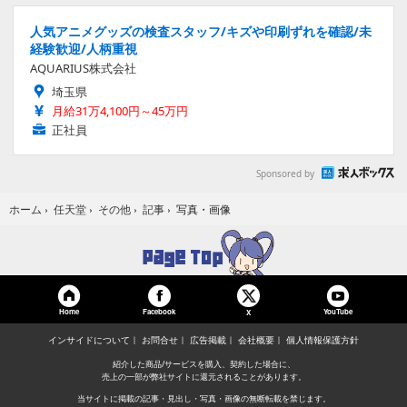
人気アニメグッズの検査スタッフ/キズや印刷ずれを確認/未
経験歓迎/人柄重視
AQUARIUS株式会社
埼玉県
月給31万4,100円～45万円
正社員
Sponsored by
写真・画像
ホーム
›
任天堂
›
その他
›
記事
›
Home
Facebook
YouTube
X
インサイドについて
お問合せ
広告掲載
会社概要
個人情報保護方針
紹介した商品/サービスを購入、契約した場合に、
売上の一部が弊社サイトに還元されることがあります。
当サイトに掲載の記事・見出し・写真・画像の無断転載を禁じます。