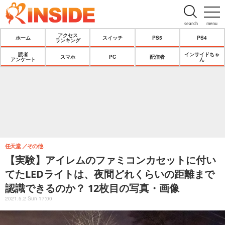
search
menu
アクセス
ホーム
スイッチ
PS5
PS4
ランキング
読者
インサイドちゃ
スマホ
PC
配信者
アンケート
ん
任天堂
その他
【実験】アイレムのファミコンカセットに付い
てたLEDライトは、夜間どれくらいの距離まで
認識できるのか？ 12枚目の写真・画像
2021.5.2 Sun 17:00