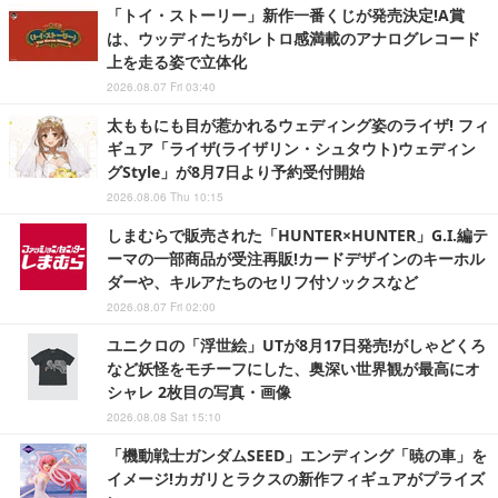
「トイ・ストーリー」新作一番くじが発売決定!A賞
は、ウッディたちがレトロ感満載のアナログレコード
上を走る姿で立体化
2026.08.07 Fri 03:40
太ももにも目が惹かれるウェディング姿のライザ! フィ
ギュア「ライザ(ライザリン・シュタウト)ウェディン
グStyle」が8月7日より予約受付開始
2026.08.06 Thu 10:15
しまむらで販売された「HUNTER×HUNTER」G.I.編テ
ーマの一部商品が受注再販!カードデザインのキーホル
ダーや、キルアたちのセリフ付ソックスなど
2026.08.07 Fri 02:00
ユニクロの「浮世絵」UTが8月17日発売!がしゃどくろ
など妖怪をモチーフにした、奥深い世界観が最高にオ
シャレ 2枚目の写真・画像
2026.08.08 Sat 15:10
「機動戦士ガンダムSEED」エンディング「暁の車」を
イメージ!カガリとラクスの新作フィギュアがプライズ