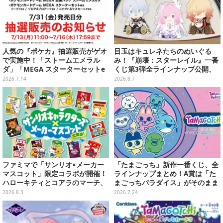
人気の『ポケカ』抽選販売がゲオ
目玉はキュレネたちのぬいぐる
で実施中！「ストームエメラル
み！『崩壊：スターレイル』一番
ダ」「MEGA スターターセットe
くじ第3弾全ラインナップ公開、
x」各種の全4商品
美麗ビジュアルのアクリルボード
2026.7.14
2026.8.7
など用意
ファミマで「サンリオ×メーカー
「たまごっち」新作一番くじ、全
マスコット」限定コラボが開催！
ラインナップまとめ！A賞は「た
ハローキティとコアラのマーチ、
まごっちパラダイス」がそのまま
ハンギョドンと出前坊やなど全26
ビッグサイズになったアラームク
2026.8.3
2026.7.24
キャラが夢の共演
ロック