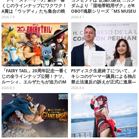
くじのラインナップにワクワク！
ダムより「湿地帯戦用ザク」がR
A賞は「ウッディ」たち集合の映
OBOT魂新シリーズ「MS MUSEU
画記念フィギュア
M」で商品化！博物館イメージの
2026.7.9
2026.8.7
ベースも注目
「FAIRY TAIL」20周年記念一番く
PSディスク生産終了について、メ
じの全ラインナップ公開！ナツ、
キシコのゲーマー議員による独占
ルーシィ、エルザたちが迫力のM
禁止法違反の訴えが正式に進展―
ASTERLISEで初登場
「テクノロジーは自由を拡大する
2026.8.3
2026.8.6
ために役立つべき」