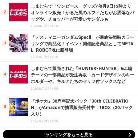
しまむらで「ワンピース」グッズが8月8日15時より
オンライン販売！かるた風のルフィたちがお洒落なバ
ッグや、チョッパーが可愛いサンダルも
2026.8.7(金) 18:15
「デスティニーガンダムSpecII」が最終決戦時カラー
リングで商品化！イベント開催記念商品としてMETA
L ROBOT魂に新登場
2026.8.7(金) 15:15
しまむらで販売された「HUNTER×HUNTER」G.I.編
テーマの一部商品が受注再販！カードデザインのキー
ホルダーや、キルアたちのセリフ付ソックスなど
2026.8.7(金) 11:00
『ポケカ』30周年記念パック「30th CELEBRATIO
N」がAmazonで抽選販売受付中！1BOX（20パック
入り）
2026.8.6(木) 12:30
ランキングをもっと見る