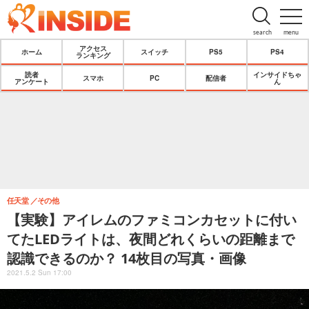
search
menu
アクセス
ホーム
スイッチ
PS5
PS4
ランキング
読者
インサイドちゃ
スマホ
PC
配信者
アンケート
ん
任天堂
その他
【実験】アイレムのファミコンカセットに付い
てたLEDライトは、夜間どれくらいの距離まで
認識できるのか？ 14枚目の写真・画像
2021.5.2 Sun 17:00