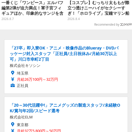
一番くじ「ワンピース」エルバフ
【コスプレ】むっちり太ももが際
編第2弾が迫力満点！軍子宮フィ
立つ透けニーハイがセクシーす
ギュアほか、印象的なサンジを含
ぎ！「ホロライブ」宝鐘マリン船
む“手配書”ポスターなどにも注目
長が反則級の可愛いへそ出し姿で
2026.8.7
2026.8.4
魅せる【写真8枚】
Recommended by
「27卒」即入寮OK・アニメ・映像作品のBlueray・DVDパ
ッケージ封入スタッフ「正社員/土日祝休み/月給30万以上
可」川口市幸町2丁目
株式会社キソシン
埼玉県
月給26万100円～32万円
正社員
「20～30代活躍中!」アニメグッズの製造スタッフ/未経験O
K/賞与年2回/スピード選考
株式会社ELM
東京都
月給32万5,800円～50万円