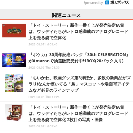
Sponsored by
関連ニュース
「トイ・ストーリー」新作一番くじが発売決定!A賞
は、ウッディたちがレトロ感満載のアナログレコード
上を走る姿で立体化
2026.08.07 Fri 03:40
『ポケカ』30周年記念パック「30th CELEBRATION」
がAmazonで抽選販売受付中!1BOX(20パック入り)
2026.08.06 Thu 03:30
「ちいかわ」映画グッズ第3弾ほか、多数の新商品がズ
ラリ!なんか懐いてる「鳥」マスコットや場面写アイテ
ムなど必見のラインナップ
2026.08.06 Thu 11:25
「トイ・ストーリー」新作一番くじが発売決定!A賞
は、ウッディたちがレトロ感満載のアナログレコード
上を走る姿で立体化 2枚目の写真・画像
2026.08.07 Fri 03:40