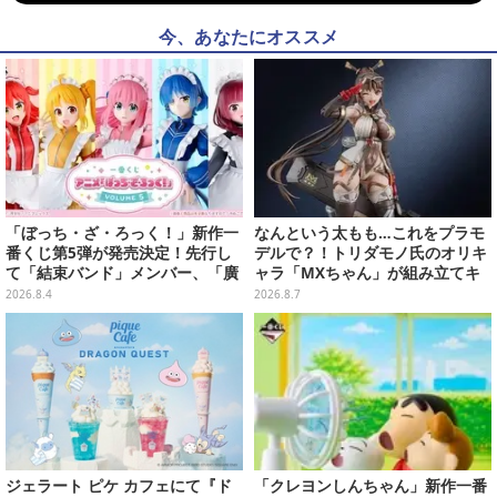
今、あなたにオススメ
「ぼっち・ざ・ろっく！」新作一
なんという太もも…これをプラモ
番くじ第5弾が発売決定！先行し
デルで？！トリダモノ氏のオリキ
て「結束バンド」メンバー、「廣
ャラ「MXちゃん」が組み立てキ
井きくり」のメイド衣装フィギュ
ット化―持ってるケースはレール
2026.8.4
2026.8.7
アを公開
ガンに変形
ジェラート ピケ カフェにて『ド
「クレヨンしんちゃん」新作一番