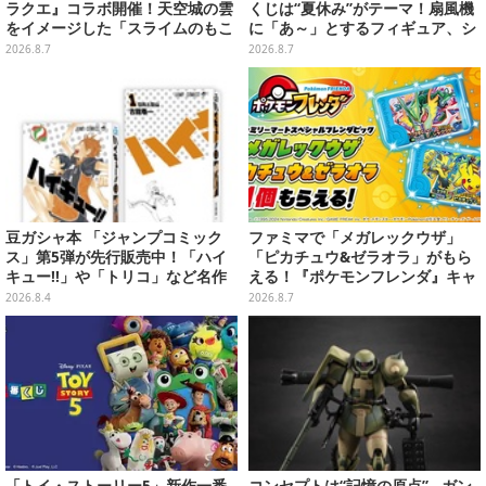
ラクエ』コラボ開催！天空城の雲
くじは“夏休み”がテーマ！扇風機
をイメージした「スライムのもこ
に「あ～」とするフィギュア、シ
もこ天空クレープ」などを提供
ロのボウル皿など嬉しいラインナ
2026.8.7
2026.8.7
ップ
豆ガシャ本 「ジャンプコミック
ファミマで「メガレックウザ」
ス」第5弾が先行販売中！「ハイ
「ピカチュウ&ゼラオラ」がもら
キュー!!」や「トリコ」など名作
える！『ポケモンフレンダ』キャ
揃いの全6種
ンペーンが8月11日開始
2026.8.4
2026.8.7
「トイ・ストーリー5」新作一番
コンセプトは“記憶の原点”…ガン