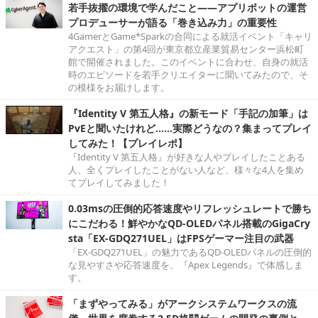
若手抜擢の環境で学んだこと――アプリボットの運営
プロデューサーが語る「巻き込み力」の重要性
4GamerとGame*Sparkの合同による就活イベント「キャリ
アクエスト」の第4回が東京都立産業貿易センター浜松町
館で開催されました。このイベントに合わせ、自身の就活
時のエピソードを若手クリエイターに聞いてみたので、そ
の模様をお届けします。
『Identity V 第五人格』の新モード「手記の加筆」は
PvEと聞いたけれど……実際どうなの？集まってプレイ
してみた！【プレイレポ】
『Identity V 第五人格』が好きな人やプレイしたことある
人、全くプレイしたことがない人など、様々な4人を集め
てプレイしてみました！
0.03msの圧倒的応答速度やリフレッシュレートで勝ち
にこだわる！鮮やかなQD-OLEDパネル搭載のGigaCry
sta「EX-GDQ271UEL」はFPSゲーマー注目の武器
「EX-GDQ271UEL」の魅力であるQD-OLEDパネルの圧倒的
な見やすさや応答速度を、『Apex Legends』で体感しま
す。
「まずやってみる」がアークシステムワークスの流