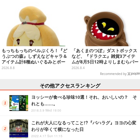
り
もっちもっちのベルぶくろ！『ど
「あくまのつぼ」ダストボックス
うぶつの森』しずえなどキャラ＆
など、『ドラクエ』雑貨3アイテ
アイテム計8種ぬいぐるみとボー
ムが8月5日12時よりしまむらパー
ルチェーン付きマスコットが発売
ク（オンラインストア）にて販
2026.8.8
2026.8.4
売！
Recommended by
その他アクセスランキング
ヨッシーが食べる珍味10選！それ、おいしいの？ そ
れとも……。
2018.5.9 Wed 19:00
これが大人になるってこと!?『バハラグ』ヨヨの心変
わりが辛くて横になった日
2022.4.17 Sun 11:15