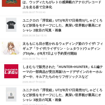
は、ウッディたちがレトロ感満載のアナログレコード
上を走る姿で立体化
2026.08.07 Fri 03:40
ユニクロの「浮世絵」UTが8月17日発売!がしゃどくろ
など妖怪をモチーフにした、奥深い世界観が最高にオ
シャレ 2枚目の写真・画像
2026.08.08 Sat 15:10
太ももにも目が惹かれるウェディング姿のライザ! フィ
ギュア「ライザ(ライザリン・シュタウト)ウェディン
グStyle」が8月7日より予約受付開始
2026.08.06 Thu 10:15
しまむらで販売された「HUNTER×HUNTER」G.I.編テ
ーマの一部商品が受注再販!カードデザインのキーホル
ダーや、キルアたちのセリフ付ソックスなど
2026.08.07 Fri 02:00
ユニクロの「浮世絵」UTが8月17日発売!がしゃどくろ
など妖怪をモチーフにした、奥深い世界観が最高にオ
シャレ 3枚目の写真・画像
2026.08.08 Sat 15:10