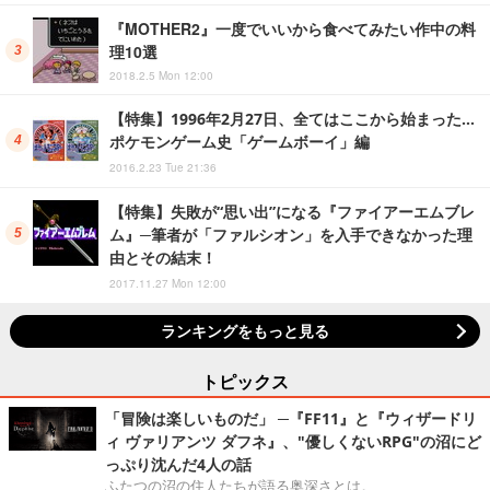
『MOTHER2』一度でいいから食べてみたい作中の料
理10選
2018.2.5 Mon 12:00
【特集】1996年2月27日、全てはここから始まった…
ポケモンゲーム史「ゲームボーイ」編
2016.2.23 Tue 21:36
【特集】失敗が“思い出”になる『ファイアーエムブレ
ム』─筆者が「ファルシオン」を入手できなかった理
由とその結末！
2017.11.27 Mon 12:00
ランキングをもっと見る
トピックス
「冒険は楽しいものだ」 ─『FF11』と『ウィザードリ
ィ ヴァリアンツ ダフネ』、"優しくないRPG"の沼にど
っぷり沈んだ4人の話
ふたつの沼の住人たちが語る奥深さとは。