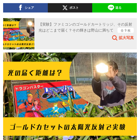
シェア
ポスト
送る
【実験】ファミコンのゴールドカートリッジ、その反射
光はどこまで届く？その輝きは野山に満ちて
全 9 枚
拡大写真