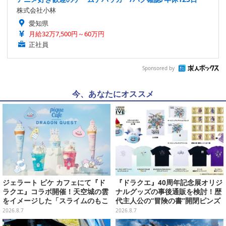
株式会社小林
愛知県
月給32万7,500円～60万円
正社員
Sponsored by
今、あなたにオススメ
ジェラート ピケ カフェにて『ド
『ドラクエ』40周年記念展オリジ
ラクエ』コラボ開催！天空城の雲
ナルグッズの事後通販を検討！歴
をイメージした「スライムのもこ
代主人公の“冒険の書”開閉ピンズ
もこ天空クレープ」などを提供
をはじめ、ユニークなＴシャツや
2026.8.7
2026.8.7
雑貨など