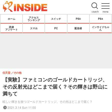
search
menu
アクセス
ホーム
スイッチ
PS5
PS4
ランキング
読者
インサイドちゃ
スマホ
PC
配信者
アンケート
ん
任天堂
その他
【実験】ファミコンのゴールドカートリッジ、
その反射光はどこまで届く？その輝きは野山に
満ちて
眩しい輝きを放つゴールドカートリッジ。その光はどこまで届く？
2021.3.14 Sun 11:00