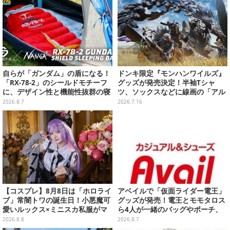
自らが「ガンダム」の盾になる！
ドンキ限定『モンハンワイルズ』
「RX-78-2」のシールドモチーフ
グッズが発売決定！半袖Tシャ
に、デザイン性と機能性抜群の寝
ツ、ソックスなどに線画の「アル
袋がプレバンで2次予約
シュベルド」「リオレウス」ら11
2026.8.7
2026.7.16
体をデザイン
【コスプレ】8月8日は「ホロライ
アベイルで「仮面ライダー電王」
ブ」常闇トワの誕生日！小悪魔可
グッズが発売！電王とモモタロス
愛いルックス×ミニスカ私服がマ
ら4人が一緒のバッグやポーチ、
ジ天使すぎな美女レイヤーまとめ
収納ボックスも
2026.8.8
2026.8.7
【写真45枚】