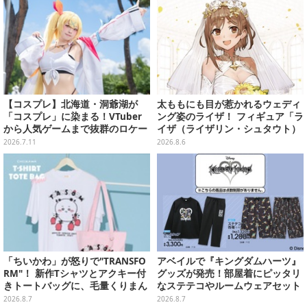
【コスプレ】北海道・洞爺湖が
太ももにも目が惹かれるウェディ
「コスプレ」に染まる！VTuber
ング姿のライザ！ フィギュア「ラ
から人気ゲームまで抜群のロケー
イザ（ライザリン・シュタウト）
ションも必見な美女レイヤー10選
ウェディングStyle」が8月7日よ
2026.7.11
2026.8.6
【写真45枚】
り予約受付開始
「ちいかわ」が怒りで"TRANSFO
アベイルで『キングダムハーツ』
RM"！ 新作Tシャツとアクキー付
グッズが発売！部屋着にピッタリ
きトートバッグに、毛量くりまん
なステテコやルームウェアセット
じゅうなど全6アイテムが仲間入
2026.8.7
2026.8.7