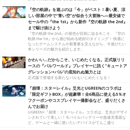
『空の軌跡』を遊ぶのは「今」がベスト！暑い夏、涼
しい部屋の中で“青い空”が似合う大冒険へ―最安値で
セール中の『the 1st』から新作『空の軌跡 the 2nd』
まで駆け抜けよう
『空の軌跡 the 2nd』の発売が目前に迫る今こそ、『空の
軌跡 the 1st』から遊び始める絶好のタイミング！ 快適に
なったゲームシステムや新要素を交えながら、今遊びたい
本シリーズの魅力を紹介します。
かわいい…だからこそ、いじめたくなる。正式版リリ
ースの『パルワールド』プレイヤーに訊く“キュートア
グレッション×パル”の底知れぬ魅力とは
正式版で登場する新たなパルもいじめたくなる！
『崩壊：スターレイル』爻光とUGREENのコラボは
「限定ギフトBOX」が超豪華！全6商品に使える5％オ
フクーポンやコスプレイヤー撮影会など、盛りだくさ
んでお届け
UGREEN×『崩壊：スターレイル』コラボは、爻光がデザイ
ンされていて美しい！モバイルバッテリーや急速充電器な
ど、ゲームと一緒に使いたいデバイスがてんこ盛り