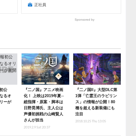
正社員
Sponsored by
初公
『二ノ国』アニメ映画
『二ノ国II』大型DLC第
なるオ
化！ 上映は2019年夏─
1弾「亡霊王のラビリン
リーが
総指揮・原案・脚本は
ス」の情報が公開！80
日野晃博氏、主人公は
種を超える新装備にも
声優初挑戦の山崎賢人
注目
さんが担当
2018.10.25 Thu 13:05
2019.2.9 Sat 20:37