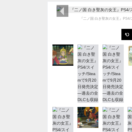
前の画像
『二ノ国 白き聖灰の女王』PS4/