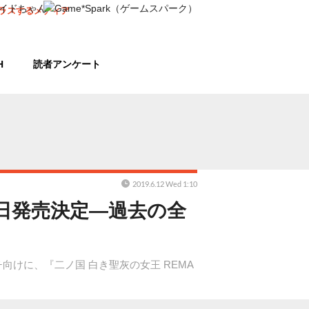
ラスするメディア
H
読者アンケート
2019.6.12 Wed 1:10
20日発売決定―過去の全
ッチ向けに、『二ノ国 白き聖灰の女王 REMA