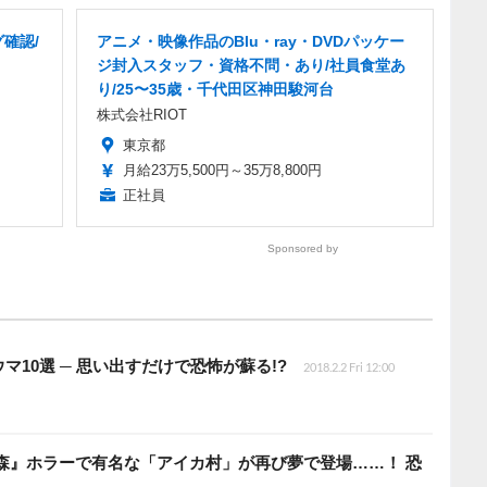
確認/
アニメ・映像作品のBlu・ray・DVDパッケー
ジ封入スタッフ・資格不問・あり/社員食堂あ
り/25〜35歳・千代田区神田駿河台
株式会社RIOT
東京都
月給23万5,500円～35万8,800円
正社員
Sponsored by
10選 ─ 思い出すだけで恐怖が蘇る!?
2018.2.2 Fri 12:00
森』ホラーで有名な「アイカ村」が再び夢で登場……！ 恐