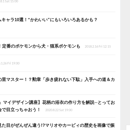
8.1 Sat 15:00
キャラ10選！“かわいい”にもいろいろあるかも？
！定番のポケモンから犬・猫系ポケモンも
2018.2.16 Fri 12:15
.1.26 Fri 19:00
の里マスター！？勲章「歩き疲れない下駄」入手への道＆カ
森』マイデザイン講座】花柄の浴衣の作り方を解説─とってお
会で目立っちゃおう！
2020.8.22 Sat 19:00
見た目がぜんぜん違う!?マリオやカービィの歴史を画像で振