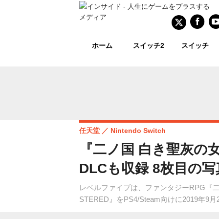
ホーム
スイッチ2
スイッチ
任天堂
Nintendo Switch
『二ノ国 白き聖灰の女
DLCも収録 8枚目の
レベルファイブは、ファンタジーRPG『二ノ国 
STERED』をPS4/Steam向けに201