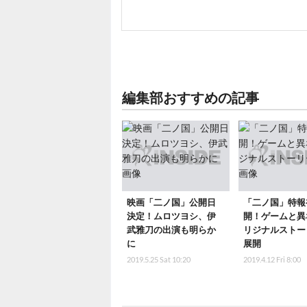
編集部おすすめの記事
映画「二ノ国」公開日
「二ノ国」特報
決定！ムロツヨシ、伊
開！ゲームと異
武雅刀の出演も明らか
リジナルストー
に
展開
2019.5.25 Sat 10:20
2019.4.12 Fri 8:00