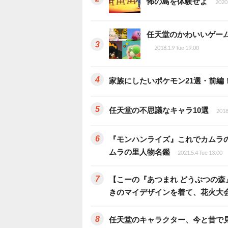
怖の島を体験せよ
2020.
任天堂のかわいいゲーム
2018.1.9 Tue 19:00
家族にしたいポケモン21選・前編
任天堂の不思議なキャラ10選
2018
『モンハンライズ』これでカムラ
ムラの里人物名鑑
2021.5.4 Tue 13:00
【こーの『あつまれ どうぶつの
きのマイデザインを着て、花火大
任天堂のキャラクター、今と昔で