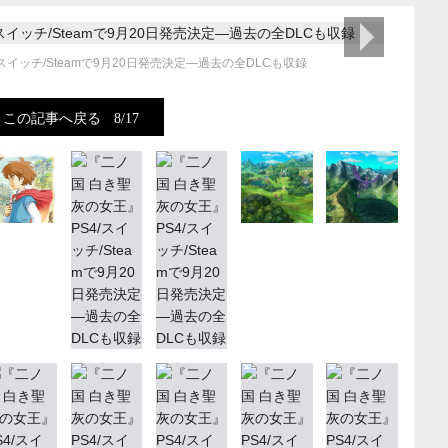
次の画像
スイッチ/Steamで9月20日発売決定―過去の全DLCも収録
この記事へ戻る
8/17