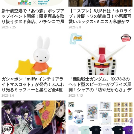
新千歳空港で『あつ森』ポップア
【コスプレ】8月8日は「ホロライ
ップイベント開催！限定商品を取
ブ」常闇トワの誕生日！小悪魔可
り扱うタヌキ商店、パチンコで風
愛いルックス×ミニスカ私服がマ
船を狙う体験ゲームなど
ジ天使すぎな美女レイヤーまとめ
2026.7.25
2026.8.8
【写真45枚】
ガシャポン「miffy インテリアラ
「機動戦士ガンダム」RX-78-2の
イトマスコット」が発売！ふんわ
ヘッド型スピーカーがプライズ展
り光るミッフィーと星など全4種
開！シャアの「坊やだからさ」デ
ラインナップ
ザインなどオシャレなグラス3種
2026.8.6
2026.7.13
も