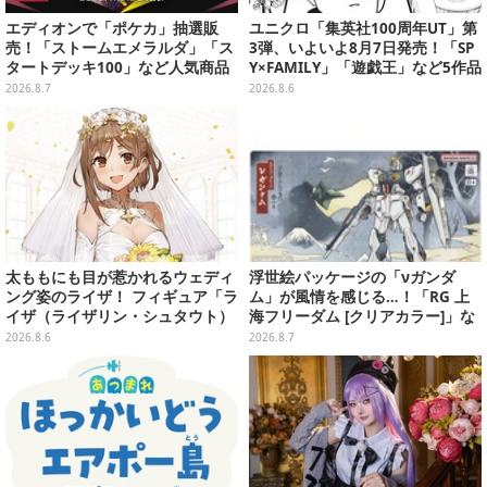
エディオンで「ポケカ」抽選販
ユニクロ「集英社100周年UT」第
売！「ストームエメラルダ」「ス
3弾、いよいよ8月7日発売！「SP
タートデッキ100」など人気商品
Y×FAMILY」「遊戯王」など5作品
が対象
をデザイン
2026.8.7
2026.8.6
太ももにも目が惹かれるウェディ
浮世絵パッケージの「νガンダ
ング姿のライザ！ フィギュア「ラ
ム」が風情を感じる…！「RG 上
イザ（ライザリン・シュタウト）
海フリーダム [クリアカラー]」な
ウェディングStyle」が8月7日よ
どガンプラ2商品が8月順次発売
2026.8.6
2026.8.7
り予約受付開始