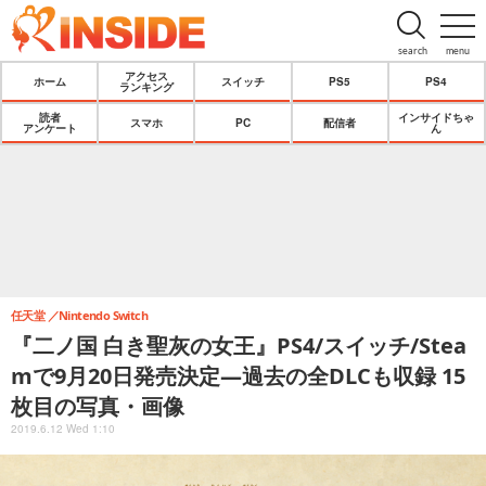
search
menu
アクセス
ホーム
スイッチ
PS5
PS4
ランキング
読者
インサイドちゃ
スマホ
PC
配信者
アンケート
ん
任天堂
Nintendo Switch
『二ノ国 白き聖灰の女王』PS4/スイッチ/Stea
mで9月20日発売決定―過去の全DLCも収録 15
枚目の写真・画像
2019.6.12 Wed 1:10