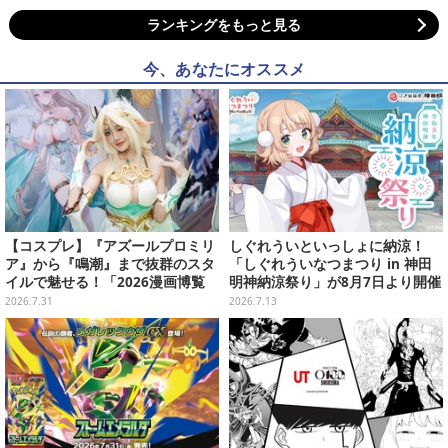
ランキングをもっと見る
今、あなたにオススメ
【コスプレ】『アズールプロミリ
しぐれういといっしょに納涼！
ア』から『鳴潮』まで抜群のスタ
「しぐれういなつまつり in 神田
イルで魅せる！「2026漫画博覧
明神納涼祭り」が8月7日より開催
会」百花繚乱の台湾美女12選【写
決定
2026.7.31
2026.7.13
真37枚】