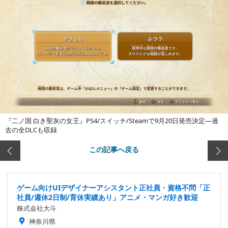
『二ノ国 白き聖灰の女王』PS4/スイッチ/Steamで9月20日発売決定―過
去の全DLCも収録
この記事へ戻る
ゲーム向けUIデザイナーアシスタント正社員・資格不問「正
社員/週休2日制/育休実績あり」アニメ・マンガ好き歓迎
株式会社大斗
神奈川県