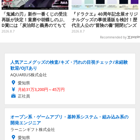
「鬼滅の刃」新作一番くじの受注
『ドラクエ』40周年記念展オリジ
再販が決定！童磨や胡蝶しのぶ、
ナルグッズの事後通販を検討！歴
D賞には「炭治郎と義勇のてちて
代主人公の“冒険の書”開閉ピンズ
ちフィギュア」も
をはじめ、ユニークなＴシャツや
2026.8.7
2026.8.7
雑貨など
Recommended by
人気アニメグッズの検査/キズ・汚れの目視チェック/未経験
歓迎/OJTあり
AQUARIUS株式会社
愛知県
月給31万3,200円～45万円
正社員
オープン系・ゲームアプリ・基幹系システム・組み込み系の
開発エンジニア
ラーニンギフト株式会社
愛知県