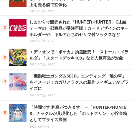
上を走る姿で立体化
2026.8.7(金) 12:40
しまむらで販売された「HUNTER×HUNTER」G.I.編
テーマの一部商品が受注再販！カードデザインのキー
ホルダーや、キルアたちのセリフ付ソックスなど
2026.8.7(金) 11:00
エディオンで「ポケカ」抽選販売！「ストームエメラ
ルダ」「スタートデッキ100」など人気商品が対象
2026.8.7(金) 16:25
「機動戦士ガンダムSEED」エンディング「暁の車」
をイメージ！カガリとラクスの新作フィギュアがプラ
イズに
2026.8.7(金) 16:20
「時間です 利息がつきます」ー「HUNTER×HUNTE
R」ナックルが具現化した「ポットクリン」が貯金箱
としてプライズ展開
2026.8.6(木) 6:10