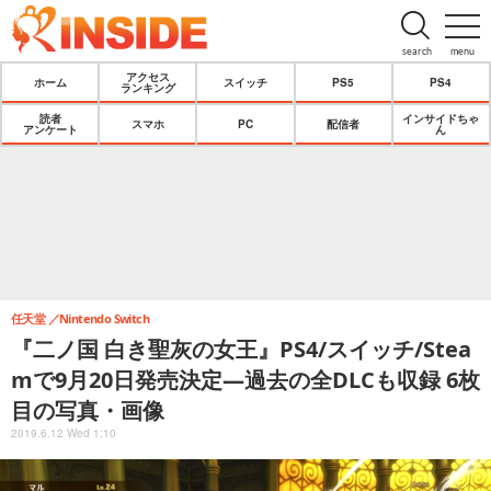
search
menu
アクセス
ホーム
スイッチ
PS5
PS4
ランキング
読者
インサイドちゃ
スマホ
PC
配信者
アンケート
ん
任天堂
Nintendo Switch
『二ノ国 白き聖灰の女王』PS4/スイッチ/Stea
mで9月20日発売決定―過去の全DLCも収録 6枚
目の写真・画像
2019.6.12 Wed 1:10