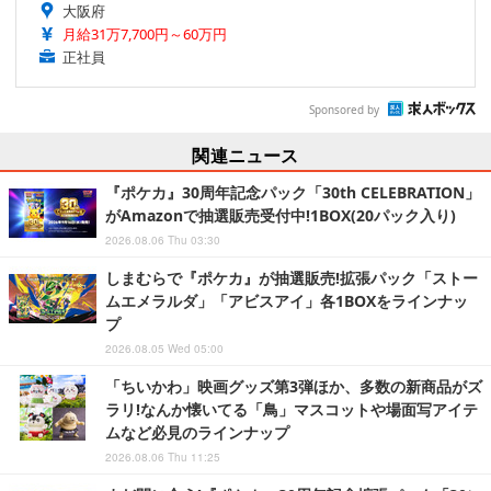
大阪府
月給31万7,700円～60万円
正社員
Sponsored by
関連ニュース
『ポケカ』30周年記念パック「30th CELEBRATION」
がAmazonで抽選販売受付中!1BOX(20パック入り)
2026.08.06 Thu 03:30
しまむらで『ポケカ』が抽選販売!拡張パック「ストー
ムエメラルダ」「アビスアイ」各1BOXをラインナッ
プ
2026.08.05 Wed 05:00
「ちいかわ」映画グッズ第3弾ほか、多数の新商品がズ
ラリ!なんか懐いてる「鳥」マスコットや場面写アイテ
ムなど必見のラインナップ
2026.08.06 Thu 11:25