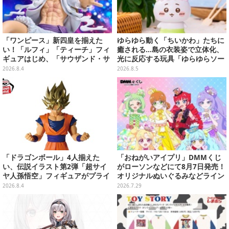
「ワンピース」新四皇を揃えた
ゆらゆら動く「ちいかわ」たちに
い！「ルフィ」「ティーチ」フィ
癒される…島の衣装姿で立体化、
ギュアはじめ、「サウザンド・サ
光に反応する玩具「ゆらゆらソー
ニー号リモコンカー」など4商品
ラー」全8種が全国アミューズメ
2026.8.4
2026.8.5
が順次展開
ント施設にて展開
「ドラゴンボール」4人揃えた
「おねがいアイプリ」DMMくじ
い、伝説イラスト第2弾「超サイ
がローソンなどにて8月7日発売！
ヤ人孫悟空」フィギュアがプライ
オリジナルぬいぐるみなどライン
ズ展開！ビッグサイズの「筋斗
ナップ、各等賞にスペシャルアイ
2026.8.4
2026.7.29
雲」エアぐるみも
プリカードが付属