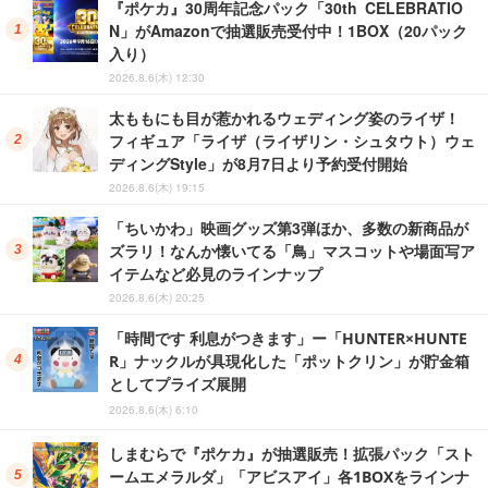
『ポケカ』30周年記念パック「30th CELEBRATIO
N」がAmazonで抽選販売受付中！1BOX（20パック
入り）
2026.8.6(木) 12:30
太ももにも目が惹かれるウェディング姿のライザ！
フィギュア「ライザ（ライザリン・シュタウト）ウェ
ディングStyle」が8月7日より予約受付開始
2026.8.6(木) 19:15
「ちいかわ」映画グッズ第3弾ほか、多数の新商品が
ズラリ！なんか懐いてる「鳥」マスコットや場面写ア
イテムなど必見のラインナップ
2026.8.6(木) 20:25
「時間です 利息がつきます」ー「HUNTER×HUNTE
R」ナックルが具現化した「ポットクリン」が貯金箱
としてプライズ展開
2026.8.6(木) 6:10
しまむらで『ポケカ』が抽選販売！拡張パック「スト
ームエメラルダ」「アビスアイ」各1BOXをラインナ