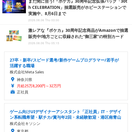
まだ間に合う!『ポケカ』30周年記念拡張パック「30t
h CELEBRATION」抽選販売がホビーステーションで
実施中、8月6日まで
2026.08.06 Thu 03:00
激レアな『ポケカ』30周年記念商品がAmazonで抽選
販売中!地方ごとに収録された“御三家”の特別カード
2026.08.06 Thu 05:15
27卒・新卒/スピード選考/新作ゲームプログラマー/若手が
活躍する職場
株式会社Meta Sales
神奈川県
月給25万8,200円～32万円
正社員
ゲーム向けUIデザイナーアシスタント「正社員」IT・デザイ
ン系転職希望・駅チカ/賞与年2回・未経験歓迎・港区南青山
株式会社キソシン
東京都