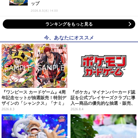
ップ
2026.8.5(水) 14:00
ランキングをもっと見る
今、あなたにオススメ
『ワンピース カードゲーム』4周
『ポケカ』マイナンバーカード認
年記念セットが抽選販売！特別デ
証を公式プレイヤーズクラブに導
ザインの「シャンクス」「ナミ」
入―商品の優先的な抽選・販売、
など9枚のプロモカードを収録
公式大会への参加申し込みに活用
2026.8.3
2026.8.4