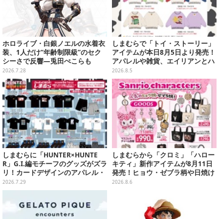
ホロライブ・白銀ノエルの水着衣
しまむらで「トイ・ストーリー」
装、1人だけ“年齢制限級”のセク
アイテムが本日8月5日より発売！
シーさで反響―兎田ぺこらも
アパレルや雑貨、エイリアンとハ
「こ、こんなことが許されていい
ムのダイカットクッションなど盛
2026.7.28
2026.8.5
のか？」と興奮隠せず
りだくさん
しまむらに「HUNTER×HUNTE
しまむらから「クロミ」「ハロー
R」G.I.編モチーフのグッズがズラ
キティ」新作アイテムが8月11日
リ！カードデザインのアパレル・
発売！ヒョウ・ゼブラ柄や日焼け
雑貨、ゴレイヌの「オレが3人分
デザインの可愛い雑貨・アパレル
2026.7.29
2026.8.6
になる…」も
など多数