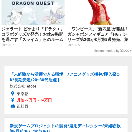
ジェラート ピケより『ドラクエ』
「ワンピース」“新四皇”が集結！
コラボグッズが発売！お休み時間
ガシャポンフィギュア「HG」シ
を過ごす「スライム」らのルーム
リーズ第2弾が8月第5週発売、集
ウェア、雑貨など多数ラインナッ
めて並べたくなるクオリティ
2026.8.7
2026.8.5
プ
Recommended by
「未経験から活躍できる職場」/アニメグッズ梱包/即入寮O
K/長期安定/20~30代活躍中
株式会社Tetote
東京都
月給27万円～34万円
正社員
新規ゲームプロジェクトの開発/運用ディレクター/未経験歓
迎/昇給あり/賞与あり