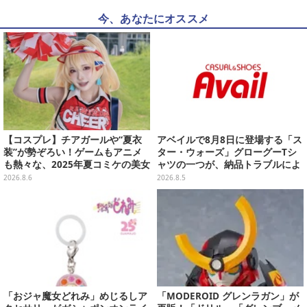
今、あなたにオススメ
【コスプレ】チアガールや“夏衣
アベイルで8月8日に登場する「ス
装”が勢ぞろい！ゲームもアニメ
ター・ウォーズ」グローグーTシ
も熱々な、2025年夏コミケの美女
ャツの一つが、納品トラブルによ
レイヤーをプレイバック
り販売日変更へ
2026.8.6
2026.8.5
「おジャ魔女どれみ」めじるしア
「MODEROID グレンラガン」が