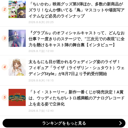
「ちいかわ」映画グッズ第3弾ほか、多数の新商品が
ズラリ！なんか懐いてる「鳥」マスコットや場面写ア
イテムなど必見のラインナップ
2026.8.6(木) 20:25
『グラブル』のオフィシャルキャストって、どんなお
仕事？一度きりのステージで、“三次元での表現”に全
力を懸けるキャスト陣の舞台裏【インタビュー】
2026.8.7(金) 12:00
太ももにも目が惹かれるウェディング姿のライザ！
フィギュア「ライザ（ライザリン・シュタウト）ウェ
ディングStyle」が8月7日より予約受付開始
2026.8.6(木) 19:15
「トイ・ストーリー」新作一番くじが発売決定！A賞
は、ウッディたちがレトロ感満載のアナログレコード
上を走る姿で立体化
2026.8.7(金) 12:40
ランキングをもっと見る