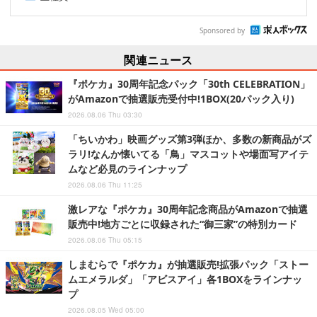
Sponsored by
関連ニュース
『ポケカ』30周年記念パック「30th CELEBRATION」
がAmazonで抽選販売受付中!1BOX(20パック入り)
2026.08.06 Thu 03:30
「ちいかわ」映画グッズ第3弾ほか、多数の新商品がズ
ラリ!なんか懐いてる「鳥」マスコットや場面写アイテ
ムなど必見のラインナップ
2026.08.06 Thu 11:25
激レアな『ポケカ』30周年記念商品がAmazonで抽選
販売中!地方ごとに収録された“御三家”の特別カード
2026.08.06 Thu 05:15
しまむらで『ポケカ』が抽選販売!拡張パック「ストー
ムエメラルダ」「アビスアイ」各1BOXをラインナッ
プ
2026.08.05 Wed 05:00