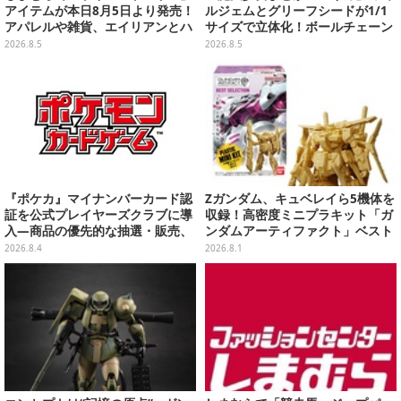
アイテムが本日8月5日より発売！
ルジェムとグリーフシードが1/1
アパレルや雑貨、エイリアンとハ
サイズで立体化！ボールチェーン
ムのダイカットクッションなど盛
を外せばフィギュアとして飾れる
2026.8.5
2026.8.5
りだくさん
ガシャポン全6種
『ポケカ』マイナンバーカード認
Zガンダム、キュベレイら5機体を
証を公式プレイヤーズクラブに導
収録！高密度ミニプラキット「ガ
入―商品の優先的な抽選・販売、
ンダムアーティファクト」ベスト
公式大会への参加申し込みに活用
セレクションが10月発売
2026.8.4
2026.8.1