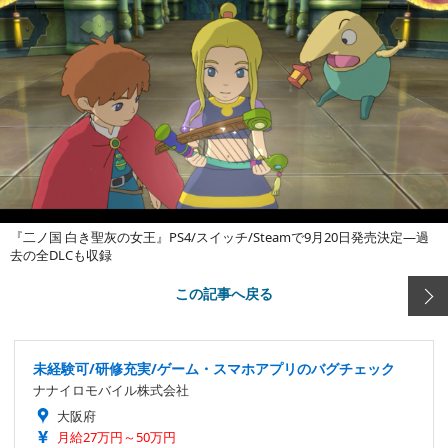
『二ノ国 白き聖灰の女王』PS4/スイッチ/Steamで9月20日発売決定―過
去の全DLCも収録
この記事へ戻る
未経験可/研修充実/ゲーム・スマホアプリのバグチェック
ナナイロモバイル株式会社
大阪府
月給27万円～50万円