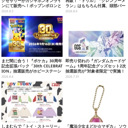
クセサリーがガシャポンオンライ
再販！「ドリル」「グレンブーメ
ンにて販売へ！ポップンポロンと
ラン」はもちろん付属、頭部パー
魔法玉の2連チャームなど全9種
ツを組み替えると「ラガン」も再
2026.8.5
2026.8.6
現可能
まだ間に合う！『ポケカ』30周年
即売り切れの『ガンダムカードゲ
記念拡張パック「30th CELEBRAT
ーム』1周年記念グッズセット2次
ION」抽選販売がホビーステーシ
抽選販売が“対象者限定”で実施！
ョンで実施中、8月6日まで
プレバン全会員向け3次抽選も
2026.8.6
2026.7.31
しまむらで「トイ・ストーリー」
「魔法少女まどか☆マギカ」 ソウ