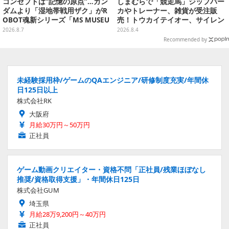
コンセプトは“記憶の原点”…ガン
しまむらで「競走馬」ジップパー
ダムより「湿地帯戦用ザク」がR
カやトレーナー、雑貨が受注販
OBOT魂新シリーズ「MS MUSEU
売！トウカイテイオー、サイレン
M」で商品化！博物館イメージの
ススズカなど名馬5頭をデザイン
2026.8.7
2026.8.4
ベースも注目
Recommended by
未経験採用枠/ゲームのQAエンジニア/研修制度充実/年間休
日125日以上
株式会社RK
大阪府
月給30万円～50万円
正社員
ゲーム動画クリエイター・資格不問「正社員/残業ほぼなし
推奨/資格取得支援」・年間休日125日
株式会社GUM
埼玉県
月給28万9,200円～40万円
正社員