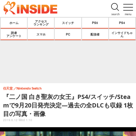
search
menu
アクセス
ホーム
スイッチ
PS5
PS4
ランキング
読者
インサイドちゃ
スマホ
PC
配信者
アンケート
ん
任天堂
Nintendo Switch
『二ノ国 白き聖灰の女王』PS4/スイッチ/Stea
mで9月20日発売決定―過去の全DLCも収録 1枚
目の写真・画像
2019.6.12 Wed 1:10