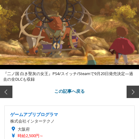
『二ノ国 白き聖灰の女王』PS4/スイッチ/Steamで9月20日発売決定―過
去の全DLCも収録
この記事へ戻る
ゲームアプリプログラマ
株式会社インターテクノ
大阪府
時給2,500円～