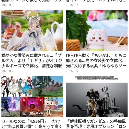
クシェイプドライト」
もこ天空クレープ」などを提供
2026.8.3
2026.8.7
穏やかな微笑みに癒される…『ブ
ゆらゆら動く「ちいかわ」たちに
ルアカ』より「ナギサ」がオリジ
癒される…島の衣装姿で立体化、
ナルポーズで立体化、清楚な制服
光に反応する玩具「ゆらゆらソー
は白の彩色にこだわり
ラー」全8種が全国アミューズメ
2026.8.7
2026.8.5
ント施設にて展開
セールなのに「4,936円」、だけ
「解体匠機 νガンダム」の整備風
ど“実はお買い得”！ 高そうで高く
景を再現！専用オプション「ロン