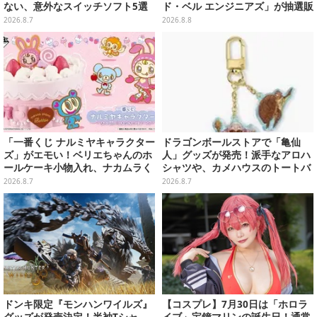
ない、意外なスイッチソフト5選
ド・ベル エンジニアズ」が抽選販
売
2026.8.7
2026.8.8
「一番くじ ナルミヤキャラクター
ドラゴンボールストアで「亀仙
ズ」がエモい！ベリエちゃんのホ
人」グッズが発売！派手なアロハ
ールケーキ小物入れ、ナカムラく
シャツや、カメハウスのトートバ
んのマスコットなどがズラリ
ッグなど夏らしいアイテムがズラ
2026.8.7
2026.8.7
リ
ドンキ限定『モンハンワイルズ』
【コスプレ】7月30日は「ホロラ