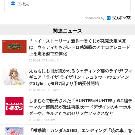
正社員
Sponsored by
関連ニュース
「トイ・ストーリー」新作一番くじが発売決定!A賞
は、ウッディたちがレトロ感満載のアナログレコード
上を走る姿で立体化
2026.08.07 Fri 03:40
太ももにも目が惹かれるウェディング姿のライザ! フィ
ギュア「ライザ(ライザリン・シュタウト)ウェディン
グStyle」が8月7日より予約受付開始
2026.08.06 Thu 10:15
しまむらで販売された「HUNTER×HUNTER」G.I.編テ
ーマの一部商品が受注再販!カードデザインのキーホル
ダーや、キルアたちのセリフ付ソックスなど
2026.08.07 Fri 02:00
「機動戦士ガンダムSEED」エンディング「暁の車」を