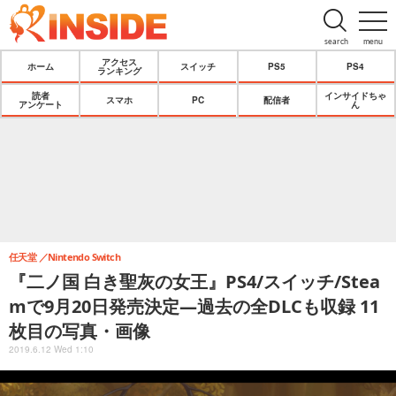
search
menu
アクセス
ホーム
スイッチ
PS5
PS4
ランキング
読者
インサイドちゃ
スマホ
PC
配信者
アンケート
ん
任天堂
Nintendo Switch
『二ノ国 白き聖灰の女王』PS4/スイッチ/Stea
mで9月20日発売決定―過去の全DLCも収録 11
枚目の写真・画像
2019.6.12 Wed 1:10