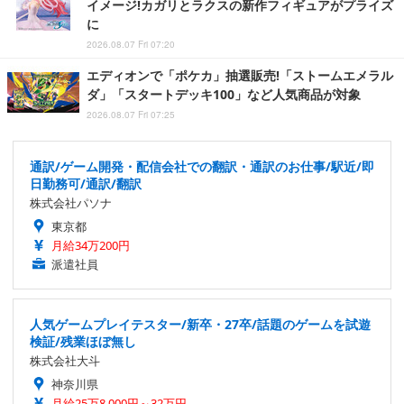
イメージ!カガリとラクスの新作フィギュアがプライズ
に
2026.08.07 Fri 07:20
エディオンで「ポケカ」抽選販売!「ストームエメラル
ダ」「スタートデッキ100」など人気商品が対象
2026.08.07 Fri 07:25
通訳/ゲーム開発・配信会社での翻訳・通訳のお仕事/駅近/即
日勤務可/通訳/翻訳
株式会社パソナ
東京都
月給34万200円
派遣社員
人気ゲームプレイテスター/新卒・27卒/話題のゲームを試遊
検証/残業ほぼ無し
株式会社大斗
神奈川県
月給25万8,000円～32万円