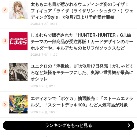
太ももにも目が惹かれるウェディング姿のライザ！
フィギュア「ライザ（ライザリン・シュタウト）ウェ
ディングStyle」が8月7日より予約受付開始
2026.8.6(木) 19:15
しまむらで販売された「HUNTER×HUNTER」G.I.編
テーマの一部商品が受注再販！カードデザインのキー
ホルダーや、キルアたちのセリフ付ソックスなど
2026.8.7(金) 11:00
ユニクロの「浮世絵」UTが8月17日発売！がしゃどく
ろなど妖怪をモチーフにした、奥深い世界観が最高に
オシャレ
2026.8.9(日) 0:10
エディオンで「ポケカ」抽選販売！「ストームエメラ
ルダ」「スタートデッキ100」など人気商品が対象
2026.8.7(金) 16:25
ランキングをもっと見る