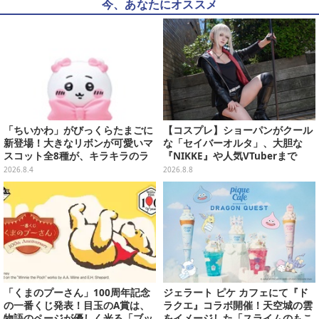
今、あなたにオススメ
「ちいかわ」がびっくらたまごに
【コスプレ】ショーパンがクール
新登場！大きなリボンが可愛いマ
な「セイバーオルタ」、大胆な
スコット全8種が、キラキラのラ
『NIKKE』や人気VTuberまで
メ入り入浴剤から飛び出す
「アコスタ池袋」美女レイヤーま
2026.8.4
2026.8.8
とめ
「くまのプーさん」100周年記念
ジェラート ピケ カフェにて『ド
の一番くじ発表！目玉のA賞は、
ラクエ』コラボ開催！天空城の雲
物語のページが優しく光る「ブッ
をイメージした「スライムのもこ