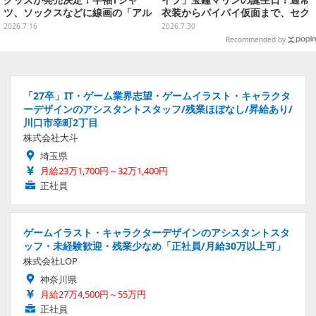
グッズが発売決定！半袖Tシャ
イブ」宝鐘マリンの誕生日！通常
ツ、ソックスなどに線画の「アル
衣装からパイパイ仮面まで、セク
シュベルド」「リオレウス」ら11
シーで可愛い美女レイヤーまとめ
2026.7.16
2026.7.30
体をデザイン
【写真42枚】
Recommended by
「27卒」IT・ゲーム業界志望・ゲームイラスト・キャラクタ
ーデザインのアシスタントスタッフ/残業ほぼなし/昇給あり/
川口市幸町2丁目
株式会社大斗
埼玉県
月給23万1,700円～32万1,400円
正社員
ゲームイラスト・キャラクターデザインのアシスタントスタ
ッフ・未経験歓迎・残業少なめ「正社員/月給30万以上可」
株式会社LOP
神奈川県
月給27万4,500円～55万円
正社員