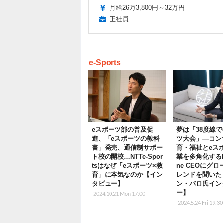
月給26万3,800円～32万円
正社員
e-Sports
eスポーツ部の普及促
夢は「38度線で
進、「eスポーツの教科
ツ大会」―コン
書」発売、通信制サポー
育・福祉とeス
ト校の開校…NTTe-Spor
業を多角化するL
tsはなぜ「eスポーツ×教
ne CEOにグ
育」に本気なのか【イン
レンドを聞いた
タビュー】
ン・バロ氏イン
ー】
2024.10.21 Mon 17:00
2024.5.24 Fri 19:30