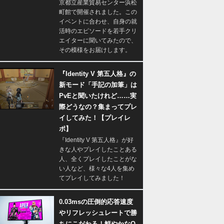
京都立産業貿易センター浜松
町館で開催されました。この
イベントに合わせ、自身の就
活時のエピソードを若手クリ
エイターに聞いてみたので、
その模様をお届けします。
『Identity V 第五人格』の
新モード「手記の加筆」は
PvEと聞いたけれど……実
際どうなの？集まってプレ
イしてみた！【プレイレ
ポ】
『Identity V 第五人格』が好
きな人やプレイしたことある
人、全くプレイしたことがな
い人など、様々な4人を集め
てプレイしてみました！
0.03msの圧倒的応答速度
やリフレッシュレートで勝
ちにこだわる！鮮やかなQ