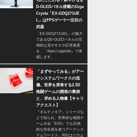
D-OLEDパネル搭載のGiga
Crysta「EX-GDQ271UE
L」はFPSゲーマー注目の
武器
「EX-GDQ271UEL」の魅力
であるQD-OLEDパネルの圧
倒的な見やすさや応答速度
を、『Apex Legends』で体
感します。
「まずやってみる」がアー
クシステムワークスの流
儀。世界を席巻する2.5D
格闘ゲームの開発の裏側
と、求める人物像【キャリ
アクエスト】
『ギルティギア』シリーズな
どで知られ、世界的な格闘ゲ
ーム大会「EVO」でも圧倒
的な存在感を放つアークシス
テムワークス。同社はどのよ