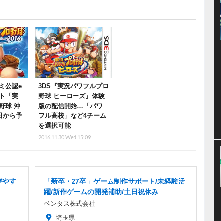
ミ公認e
3DS『実況パワフルプロ
ト「実
野球 ヒーローズ』体験
野球 沖
版の配信開始…「パワ
日から予
フル高校」など4チーム
を選択可能
2016.11.30 Wed 15:09
びやす
「新卒・27卒」ゲーム制作サポート/未経験活
躍/新作ゲームの開発補助/土日祝休み
ベンタス株式会社
埼玉県