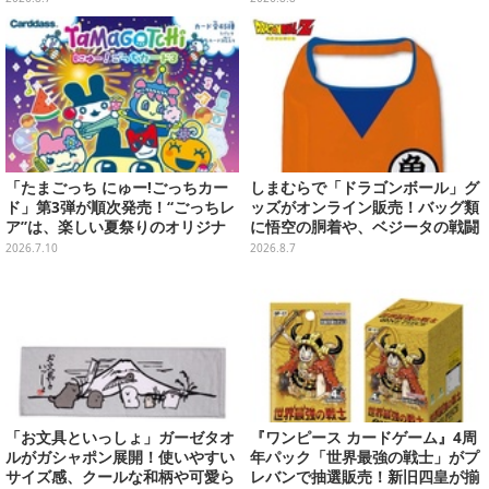
「たまごっち にゅー!ごっちカー
しまむらで「ドラゴンボール」グ
ド」第3弾が順次発売！“ごっちレ
ッズがオンライン販売！バッグ類
ア”は、楽しい夏祭りのオリジナ
に悟空の胴着や、ベジータの戦闘
ルアートに
服を大胆デザイン
2026.7.10
2026.8.7
「お文具といっしょ」ガーゼタオ
『ワンピース カードゲーム』4周
ルがガシャポン展開！使いやすい
年パック「世界最強の戦士」がプ
サイズ感、クールな和柄や可愛ら
レバンで抽選販売！新旧四皇が揃