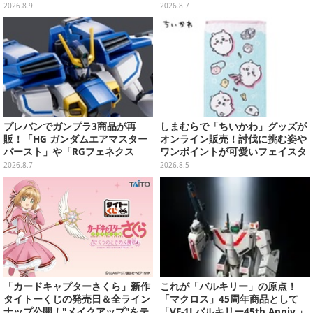
しいお寿司など全4種
い踏み、刃牙作者が描く「カイド
2026.8.9
2026.8.7
ウ」も
プレバンでガンプラ3商品が再
しまむらで「ちいかわ」グッズが
販！「HG ガンダムエアマスター
オンライン販売！討伐に挑む姿や
バースト」や「RGフェネクス
ワンポイントが可愛いフェイスタ
（ナラティブVer.）」も
オル、バスマットなど全14種
2026.8.7
2026.8.5
「カードキャプターさくら」新作
これが「バルキリー」の原点！
タイトーくじの発売日＆全ライン
「マクロス」45周年商品として
ナップ公開！"メイクアップ"をテ
「VF-1J バルキリー45th Anniv.」