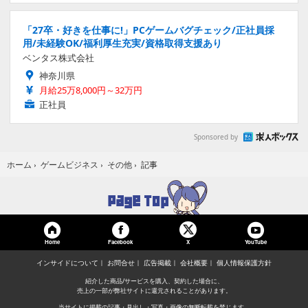
「27卒・好きを仕事に!」PCゲームバグチェック/正社員採
用/未経験OK/福利厚生充実/資格取得支援あり
ベンタス株式会社
神奈川県
月給25万8,000円～32万円
正社員
Sponsored by
記事
ホーム
›
ゲームビジネス
›
その他
›
Home
Facebook
YouTube
X
インサイドについて
お問合せ
広告掲載
会社概要
個人情報保護方針
紹介した商品/サービスを購入、契約した場合に、
売上の一部が弊社サイトに還元されることがあります。
当サイトに掲載の記事・見出し・写真・画像の無断転載を禁じます。