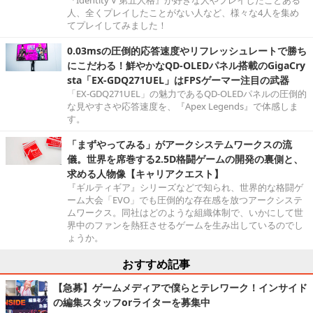
人、全くプレイしたことがない人など、様々な4人を集め
てプレイしてみました！
0.03msの圧倒的応答速度やリフレッシュレートで勝ち
にこだわる！鮮やかなQD-OLEDパネル搭載のGigaCry
sta「EX-GDQ271UEL」はFPSゲーマー注目の武器
「EX-GDQ271UEL」の魅力であるQD-OLEDパネルの圧倒的
な見やすさや応答速度を、『Apex Legends』で体感しま
す。
「まずやってみる」がアークシステムワークスの流
儀。世界を席巻する2.5D格闘ゲームの開発の裏側と、
求める人物像【キャリアクエスト】
『ギルティギア』シリーズなどで知られ、世界的な格闘ゲ
ーム大会「EVO」でも圧倒的な存在感を放つアークシステ
ムワークス。同社はどのような組織体制で、いかにして世
界中のファンを熱狂させるゲームを生み出しているのでし
ょうか。
おすすめ記事
【急募】ゲームメディアで僕らとテレワーク！インサイド
の編集スタッフorライターを募集中