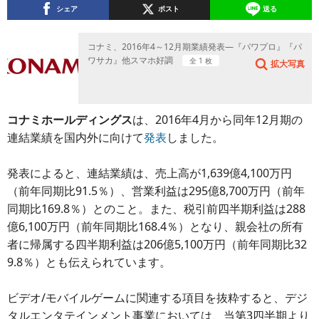
シェア
ポスト
送る
コナミ、2016年4～12月期業績発表―『パワプロ』『パ
ワサカ』他スマホ好調
全 1 枚
拡大写真
コナミホールディングス
は、2016年4月から同年12月期の
連結業績を国内外に向けて
発表
しました。
発表によると、連結業績は、売上高が1,639億4,100万円
（前年同期比91.5％）、営業利益は295億8,700万円（前年
同期比169.8％）とのこと。また、税引前四半期利益は288
億6,100万円（前年同期比168.4％）となり、親会社の所有
者に帰属する四半期利益は206億5,100万円（前年同期比32
9.8％）とも伝えられています。
ビデオ/モバイルゲームに関連する項目を抜粋すると、デジ
タルエンタテインメント事業においては、当第3四半期より