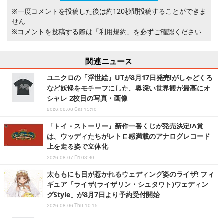
※一度コメントを投稿した後は約120秒間投稿することができま
せん
※コメントを投稿する際は
「利用規約」
を必ずご確認ください
関連ニュース
ユニクロの「浮世絵」UTが8月17日発売!がしゃどくろ
など妖怪をモチーフにした、奥深い世界観が最高にオ
シャレ 2枚目の写真・画像
2026.08.08 Sat 15:10
「トイ・ストーリー」新作一番くじが発売決定!A賞
は、ウッディたちがレトロ感満載のアナログレコード
上を走る姿で立体化
2026.08.07 Fri 03:40
太ももにも目が惹かれるウェディング姿のライザ! フィ
ギュア「ライザ(ライザリン・シュタウト)ウェディン
グStyle」が8月7日より予約受付開始
2026.08.06 Thu 10:15