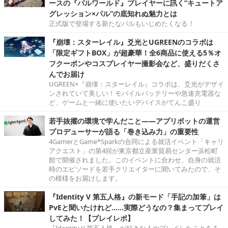
ースの『パルワールド』プレイヤーに訊く“キュートア
グレッション×パル”の底知れぬ魅力とは
正式版で登場する新たなパルもいじめたくなる！
『崩壊：スターレイル』爻光とUGREENのコラボは
「限定ギフトBOX」が超豪華！全6商品に使える5％オ
フクーポンやコスプレイヤー撮影会など、盛りだくさ
んでお届け
UGREEN×『崩壊：スターレイル』コラボは、爻光がデザイ
ンされていて美しい！モバイルバッテリーや急速充電器な
ど、ゲームと一緒に使いたいデバイスがてんこ盛り
若手抜擢の環境で学んだこと――アプリボットの運営
プロデューサーが語る「巻き込み力」の重要性
4GamerとGame*Sparkの合同による就活イベント「キャリ
アクエスト」の第4回が東京都立産業貿易センター浜松町
館で開催されました。このイベントに合わせ、自身の就活
時のエピソードを若手クリエイターに聞いてみたので、そ
の模様をお届けします。
『Identity V 第五人格』の新モード「手記の加筆」は
PvEと聞いたけれど……実際どうなの？集まってプレイ
してみた！【プレイレポ】
『Identity V 第五人格』が好きな人やプレイしたことある