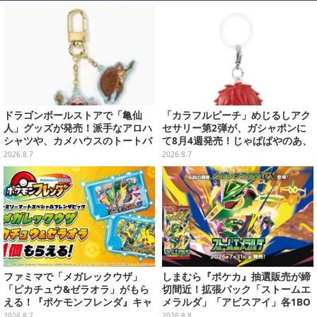
ドラゴンボールストアで「亀仙
「カラフルピーチ」めじるしアク
人」グッズが発売！派手なアロハ
セサリー第2弾が、ガシャポンに
シャツや、カメハウスのトートバ
て8月4週発売！じゃぱぱやのあ、
ッグなど夏らしいアイテムがズラ
シヴァたちメンバー11名分ライン
2026.8.7
2026.8.7
リ
ナップ
ファミマで「メガレックウザ」
しまむら『ポケカ』抽選販売が締
「ピカチュウ&ゼラオラ」がもら
切間近！拡張パック「ストームエ
える！『ポケモンフレンダ』キャ
メラルダ」「アビスアイ」各1BO
ンペーンが8月11日開始
Xをラインナップ
2026.8.7
2026.8.8