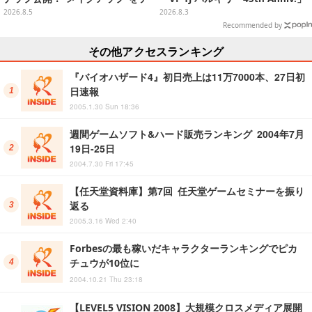
ーマに、日常でも使いたくなるア
が予約開始
2026.8.5
2026.8.3
イテムがズラリ
Recommended by
その他アクセスランキング
『バイオハザード4』初日売上は11万7000本、27日初
日速報
2005.1.30 Sun 18:36
週間ゲームソフト&ハード販売ランキング 2004年7月
19日-25日
2004.7.30 Fri 17:45
【任天堂資料庫】第7回 任天堂ゲームセミナーを振り
返る
2005.3.16 Wed 2:40
Forbesの最も稼いだキャラクターランキングでピカ
チュウが10位に
2004.10.21 Thu 23:18
【LEVEL5 VISION 2008】大規模クロスメディア展開