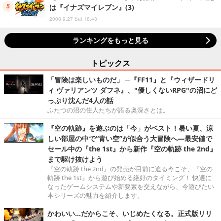
は『イナズマイレブン』(3)
2008.9.27 Sat 18:43
ランキングをもっと見る
トピックス
「冒険は楽しいものだ」 ─『FF11』と『ウィザードリ
ィ ヴァリアンツ ダフネ』、"優しくないRPG"の沼にど
っぷり沈んだ4人の話
ふたつの沼の住人たちが語る奥深さとは。
『空の軌跡』を遊ぶのは「今」がベスト！暑い夏、涼
しい部屋の中で“青い空”が似合う大冒険へ―最安値で
セール中の『the 1st』から新作『空の軌跡 the 2nd』
まで駆け抜けよう
『空の軌跡 the 2nd』の発売が目前に迫る今こそ、『空の
軌跡 the 1st』から遊び始める絶好のタイミング！ 快適に
なったゲームシステムや新要素を交えながら、今遊びたい
本シリーズの魅力を紹介します。
かわいい…だからこそ、いじめたくなる。正式版リリ