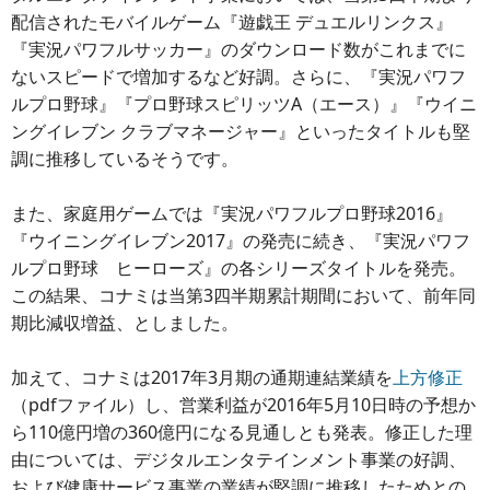
配信されたモバイルゲーム『遊戯王 デュエルリンクス』
『実況パワフルサッカー』のダウンロード数がこれまでに
ないスピードで増加するなど好調。さらに、『実況パワフ
ルプロ野球』『プロ野球スピリッツA（エース）』『ウイニ
ングイレブン クラブマネージャー』といったタイトルも堅
調に推移しているそうです。
また、家庭用ゲームでは『実況パワフルプロ野球2016』
『ウイニングイレブン2017』の発売に続き、『実況パワフ
ルプロ野球 ヒーローズ』の各シリーズタイトルを発売。
この結果、コナミは当第3四半期累計期間において、前年同
期比減収増益、としました。
加えて、コナミは2017年3月期の通期連結業績を
上方修正
（pdfファイル）し、営業利益が2016年5月10日時の予想か
ら110億円増の360億円になる見通しとも発表。修正した理
由については、デジタルエンタテインメント事業の好調、
および健康サービス事業の業績が堅調に推移したためとの