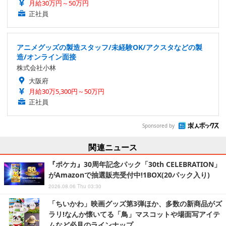
月給30万円～50万円
正社員
アニメグッズの製造スタッフ/未経験OK/アクスタなどの製
造/オンライン面接
株式会社小林
大阪府
月給30万5,300円～50万円
正社員
Sponsored by
関連ニュース
『ポケカ』30周年記念パック「30th CELEBRATION」
がAmazonで抽選販売受付中!1BOX(20パック入り)
2026.08.06 Thu 03:30
「ちいかわ」映画グッズ第3弾ほか、多数の新商品がズ
ラリ!なんか懐いてる「鳥」マスコットや場面写アイテ
ムなど必見のラインナップ