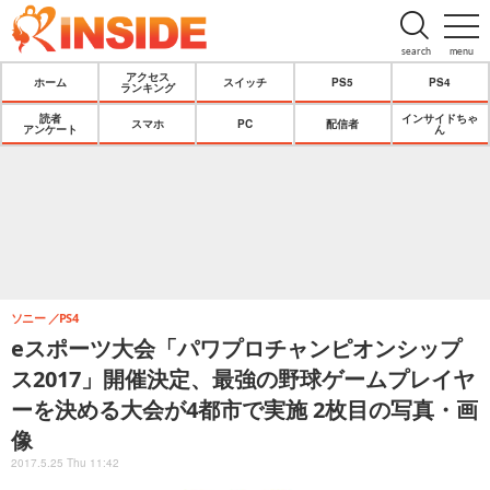
search
menu
アクセス
ホーム
スイッチ
PS5
PS4
ランキング
読者
インサイドちゃ
スマホ
PC
配信者
アンケート
ん
ソニー
PS4
eスポーツ大会「パワプロチャンピオンシップ
ス2017」開催決定、最強の野球ゲームプレイヤ
ーを決める大会が4都市で実施 2枚目の写真・画
像
2017.5.25 Thu 11:42