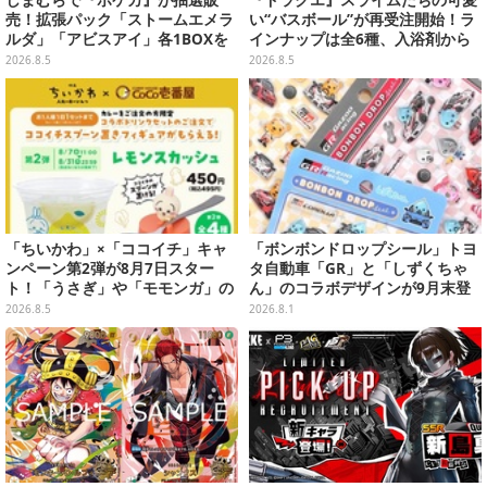
しまむらで『ポケカ』が抽選販
『ドラクエ』スライムたちの可愛
売！拡張パック「ストームエメラ
い“バスボール”が再受注開始！ラ
ルダ」「アビスアイ」各1BOXを
インナップは全6種、入浴剤から
ラインナップ
モンスターのフィギュアが出てく
2026.8.5
2026.8.5
る
「ちいかわ」×「ココイチ」キャ
「ボンボンドロップシール」トヨ
ンペーン第2弾が8月7日スター
タ自動車「GR」と「しずくちゃ
ト！「うさぎ」や「モモンガ」の
ん」のコラボデザインが9月末登
スプーン置きをGETしよう
場！くま吉らも描かれた全4柄
2026.8.5
2026.8.1