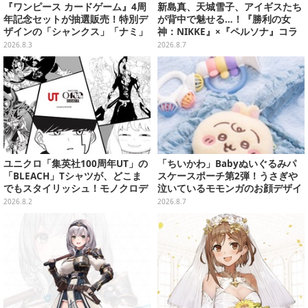
『ワンピース カードゲーム』4周
新島真、天城雪子、アイギスたち
年記念セットが抽選販売！特別デ
が背中で魅せる…！『勝利の女
ザインの「シャンクス」「ナミ」
神：NIKKE』×『ペルソナ』コラ
など9枚のプロモカードを収録
ボキャラ＆KV解禁
2026.8.3
2026.8.7
ユニクロ「集英社100周年UT」の
「ちいかわ」Babyぬいぐるみパ
「BLEACH」Tシャツが、どこま
スケースポーチ第2弾！うさぎや
でもスタイリッシュ！モノクロデ
泣いているモモンガのお顔デザイ
ザインもクール
ン全4種が8月下旬プライズ展開
2026.8.2
2026.8.7