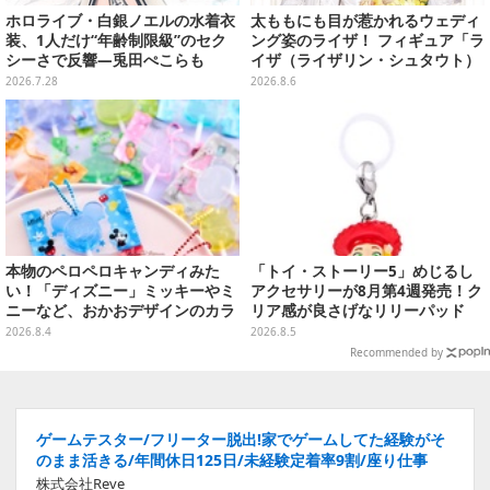
ホロライブ・白銀ノエルの水着衣
太ももにも目が惹かれるウェディ
装、1人だけ“年齢制限級”のセク
ング姿のライザ！ フィギュア「ラ
シーさで反響―兎田ぺこらも
イザ（ライザリン・シュタウト）
「こ、こんなことが許されていい
ウェディングStyle」が8月7日よ
2026.7.28
2026.8.6
のか？」と興奮隠せず
り予約受付開始
本物のペロペロキャンディみた
「トイ・ストーリー5」めじるし
い！「ディズニー」ミッキーやミ
アクセサリーが8月第4週発売！ク
ニーなど、おかおデザインのカラ
リア感が良さげなリリーパッド
フルチャーム全10種が8月31日発
や、ジェシーなど全5種ラインナ
2026.8.4
2026.8.5
売
ップ
Recommended by
ゲームテスター/フリーター脱出!家でゲームしてた経験がそ
のまま活きる/年間休日125日/未経験定着率9割/座り仕事
株式会社Reve