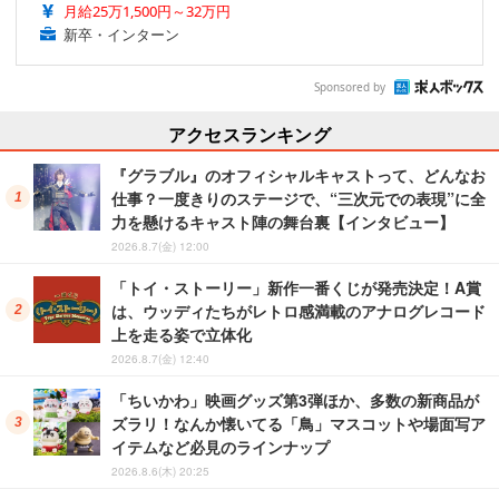
月給25万1,500円～32万円
新卒・インターン
Sponsored by
アクセスランキング
『グラブル』のオフィシャルキャストって、どんなお
仕事？一度きりのステージで、“三次元での表現”に全
力を懸けるキャスト陣の舞台裏【インタビュー】
2026.8.7(金) 12:00
「トイ・ストーリー」新作一番くじが発売決定！A賞
は、ウッディたちがレトロ感満載のアナログレコード
上を走る姿で立体化
2026.8.7(金) 12:40
「ちいかわ」映画グッズ第3弾ほか、多数の新商品が
ズラリ！なんか懐いてる「鳥」マスコットや場面写ア
イテムなど必見のラインナップ
2026.8.6(木) 20:25