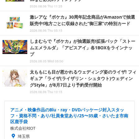
2026.08.06 Thu 11:25
激レアな『ポケカ』30周年記念商品がAmazonで抽選
販売中!地方ごとに収録された“御三家”の特別カード
2026.08.06 Thu 05:15
しまむらで『ポケカ』が抽選販売!拡張パック「ストー
ムエメラルダ」「アビスアイ」各1BOXをラインナッ
プ
2026.08.05 Wed 05:00
太ももにも目が惹かれるウェディング姿のライザ! フィ
ギュア「ライザ(ライザリン・シュタウト)ウェディン
グStyle」が8月7日より予約受付開始
2026.08.06 Thu 10:15
アニメ・映像作品のBlu・ray・DVDパッケージ封入スタッ
フ・資格不問・あり/社員食堂あり/25〜35歳・さいたま市南
区鹿手袋
株式会社RIOT
埼玉県