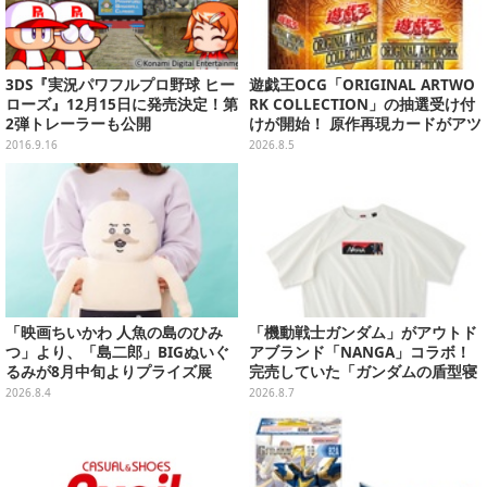
3DS『実況パワフルプロ野球 ヒー
遊戯王OCG「ORIGINAL ARTWO
ローズ』12月15日に発売決定！第
RK COLLECTION」の抽選受け付
2弾トレーラーも公開
けが開始！ 原作再現カードがアツ
いスペシャルパック
2016.9.16
2026.8.5
「映画ちいかわ 人魚の島のひみ
「機動戦士ガンダム」がアウトド
つ」より、「島二郎」BIGぬいぐ
アブランド「NANGA」コラボ！
るみが8月中旬よりプライズ展
完売していた「ガンダムの盾型寝
開！“味自慢”のエプロンはポケッ
袋」も2次受注開始
2026.8.4
2026.8.7
ト付き