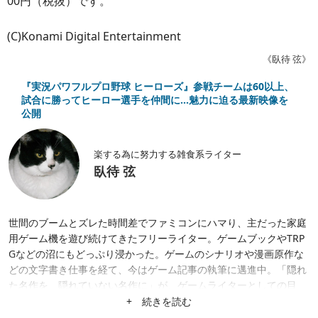
00円（税抜）です。
(C)Konami Digital Entertainment
《臥待 弦》
『実況パワフルプロ野球 ヒーローズ』参戦チームは60以上、
試合に勝ってヒーロー選手を仲間に…魅力に迫る最新映像を
公開
楽する為に努力する雑食系ライター
臥待 弦
世間のブームとズレた時間差でファミコンにハマり、主だった家庭
用ゲーム機を遊び続けてきたフリーライター。ゲームブックやTRP
Gなどの沼にもどっぷり浸かった。ゲームのシナリオや漫画原作な
どの文字書き仕事を経て、今はゲーム記事の執筆に邁進中。「隠れ
た名作を、隠れていない名作に」が、ゲームライターとしての目
標。隙あらば、あまり知られていない作品にスポットを当てたが
+ 続きを読む
る。仕事は幅広く募集中。