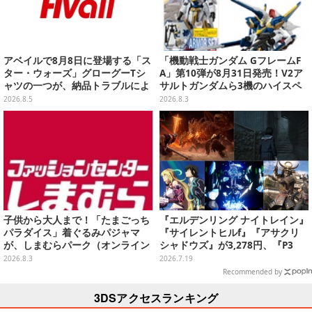
アベイルで8月8日に登場する「ス
「機動戦士ガンダム GフレームF
ター・ウォーズ」グローグーTシ
A」第10弾が8月31日発売！V2ア
ャツの一つが、納品トラブルによ
サルトガンダムら3機のハイスペ
り販売日変更へ
ック可動フィギュア
2026.8.5
2026.8.3
子供から大人まで！「たまごっち
『エルデンリング ナイトレイン』
パラダイス」着ぐるみパジャマ
『サイレントヒルf』『アサクリ
が、しまむらパーク（オンライン
シャドウズ』が3,278円、『P3
ストア）にて受注生産
R』『TOXリマスター』は2,728円
2026.8.3
2026.7.19
に！─ゲオ店舗セールを実地調査
Recommended by
3DSアクセスランキング