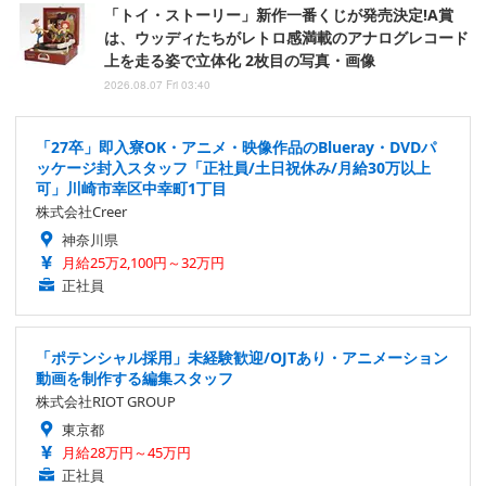
「トイ・ストーリー」新作一番くじが発売決定!A賞
は、ウッディたちがレトロ感満載のアナログレコード
上を走る姿で立体化 2枚目の写真・画像
2026.08.07 Fri 03:40
「27卒」即入寮OK・アニメ・映像作品のBlueray・DVDパ
ッケージ封入スタッフ「正社員/土日祝休み/月給30万以上
可」川崎市幸区中幸町1丁目
株式会社Creer
神奈川県
月給25万2,100円～32万円
正社員
「ポテンシャル採用」未経験歓迎/OJTあり・アニメーション
動画を制作する編集スタッフ
株式会社RIOT GROUP
東京都
月給28万円～45万円
正社員