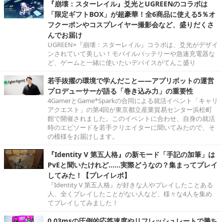
『崩壊：スターレイル』爻光とUGREENのコラボは
「限定ギフトBOX」が超豪華！全6商品に使える5％オ
フクーポンやコスプレイヤー撮影会など、盛りだくさ
んでお届け
UGREEN×『崩壊：スターレイル』コラボは、爻光がデザイ
ンされていて美しい！モバイルバッテリーや急速充電器な
ど、ゲームと一緒に使いたいデバイスがてんこ盛り
若手抜擢の環境で学んだこと――アプリボットの運営
プロデューサーが語る「巻き込み力」の重要性
4GamerとGame*Sparkの合同による就活イベント「キャリ
アクエスト」の第4回が東京都立産業貿易センター浜松町
館で開催されました。このイベントに合わせ、自身の就活
時のエピソードを若手クリエイターに聞いてみたので、そ
の模様をお届けします。
『Identity V 第五人格』の新モード「手記の加筆」は
PvEと聞いたけれど……実際どうなの？集まってプレイ
してみた！【プレイレポ】
『Identity V 第五人格』が好きな人やプレイしたことある
人、全くプレイしたことがない人など、様々な4人を集め
てプレイしてみました！
0.03msの圧倒的応答速度やリフレッシュレートで勝ち