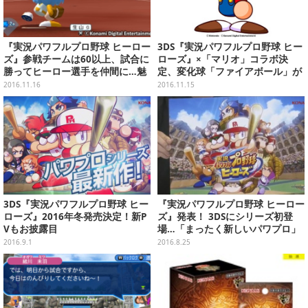
『実況パワフルプロ野球 ヒーロー
3DS『実況パワフルプロ野球 ヒー
ズ』参戦チームは60以上、試合に
ローズ』×「マリオ」コラボ決
勝ってヒーロー選手を仲間に…魅
定、変化球「ファイアボール」が
力に迫る最新映像を公開
投げられる！
2016.11.16
2016.11.15
3DS『実況パワフルプロ野球 ヒー
『実況パワフルプロ野球 ヒーロー
ローズ』2016年冬発売決定！新P
ズ』発表！ 3DSにシリーズ初登
Vもお披露目
場…「まったく新しいパワプロ」
2016.9.1
2016.8.25