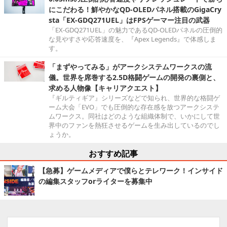
にこだわる！鮮やかなQD-OLEDパネル搭載のGigaCry
sta「EX-GDQ271UEL」はFPSゲーマー注目の武器
「EX-GDQ271UEL」の魅力であるQD-OLEDパネルの圧倒的
な見やすさや応答速度を、『Apex Legends』で体感しま
す。
「まずやってみる」がアークシステムワークスの流
儀。世界を席巻する2.5D格闘ゲームの開発の裏側と、
求める人物像【キャリアクエスト】
『ギルティギア』シリーズなどで知られ、世界的な格闘ゲ
ーム大会「EVO」でも圧倒的な存在感を放つアークシステ
ムワークス。同社はどのような組織体制で、いかにして世
界中のファンを熱狂させるゲームを生み出しているのでし
ょうか。
おすすめ記事
【急募】ゲームメディアで僕らとテレワーク！インサイド
の編集スタッフorライターを募集中