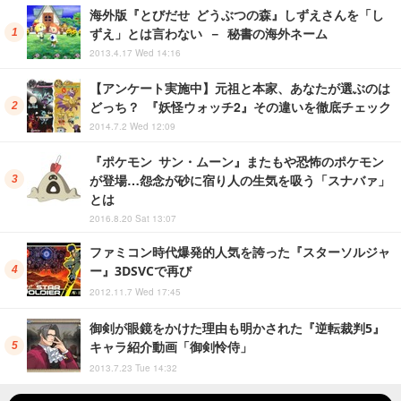
海外版『とびだせ どうぶつの森』しずえさんを「し
ずえ」とは言わない － 秘書の海外ネーム
2013.4.17 Wed 14:16
【アンケート実施中】元祖と本家、あなたが選ぶのは
どっち？ 『妖怪ウォッチ2』その違いを徹底チェック
2014.7.2 Wed 12:09
『ポケモン サン・ムーン』またもや恐怖のポケモン
が登場…怨念が砂に宿り人の生気を吸う「スナバァ」
とは
2016.8.20 Sat 13:07
ファミコン時代爆発的人気を誇った『スターソルジャ
ー』3DSVCで再び
2012.11.7 Wed 17:45
御剣が眼鏡をかけた理由も明かされた『逆転裁判5』
キャラ紹介動画「御剣怜侍」
2013.7.23 Tue 14:32