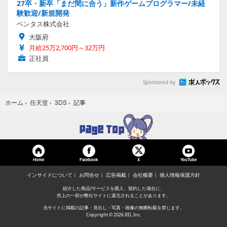
27卒・新卒「まだ間に合う」新作ゲームプログラマー/未経
験歓迎/新規開発
ベンタス株式会社
大阪府
月給25万2,700円～32万円
正社員
Sponsored by
記事
ホーム
›
任天堂
›
3DS
›
Home
Facebook
YouTube
X
インサイドについて
お問合せ
広告掲載
会社概要
個人情報保護方針
紹介した商品/サービスを購入、契約した場合に、
売上の一部が弊社サイトに還元されることがあります。
当サイトに掲載の記事・見出し・写真・画像の無断転載を禁じます。
Copyright © 2026 IID, Inc.