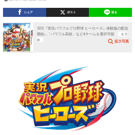
シェア
ポスト
送る
3DS『実況パワフルプロ野球 ヒーローズ』体験版の配信
開始…「パワフル高校」など4チームを選択可能
全 8
枚
拡大写真