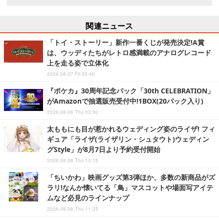
関連ニュース
「トイ・ストーリー」新作一番くじが発売決定!A賞
は、ウッディたちがレトロ感満載のアナログレコード
上を走る姿で立体化
2026.08.07 Fri 03:40
『ポケカ』30周年記念パック「30th CELEBRATION」
がAmazonで抽選販売受付中!1BOX(20パック入り)
2026.08.06 Thu 03:30
太ももにも目が惹かれるウェディング姿のライザ! フィ
ギュア「ライザ(ライザリン・シュタウト)ウェディン
グStyle」が8月7日より予約受付開始
2026.08.06 Thu 10:15
「ちいかわ」映画グッズ第3弾ほか、多数の新商品がズ
ラリ!なんか懐いてる「鳥」マスコットや場面写アイテ
ムなど必見のラインナップ
2026.08.06 Thu 11:25