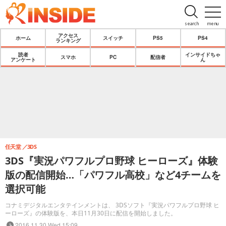
search
menu
アクセス
ホーム
スイッチ
PS5
PS4
ランキング
読者
インサイドちゃ
スマホ
PC
配信者
アンケート
ん
任天堂
3DS
3DS『実況パワフルプロ野球 ヒーローズ』体験
版の配信開始…「パワフル高校」など4チームを
選択可能
コナミデジタルエンタテインメントは、 3DSソフト『実況パワフルプロ野球 ヒ
ーローズ』の体験版を、本日11月30日に配信を開始しました。
2016.11.30 Wed 15:09