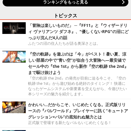
ランキングをもっと見る
トピックス
「冒険は楽しいものだ」 ─『FF11』と『ウィザードリ
ィ ヴァリアンツ ダフネ』、"優しくないRPG"の沼にど
っぷり沈んだ4人の話
ふたつの沼の住人たちが語る奥深さとは。
『空の軌跡』を遊ぶのは「今」がベスト！暑い夏、涼
しい部屋の中で“青い空”が似合う大冒険へ―最安値で
セール中の『the 1st』から新作『空の軌跡 the 2nd』
まで駆け抜けよう
『空の軌跡 the 2nd』の発売が目前に迫る今こそ、『空の
軌跡 the 1st』から遊び始める絶好のタイミング！ 快適に
なったゲームシステムや新要素を交えながら、今遊びたい
本シリーズの魅力を紹介します。
かわいい…だからこそ、いじめたくなる。正式版リリ
ースの『パルワールド』プレイヤーに訊く“キュートア
グレッション×パル”の底知れぬ魅力とは
正式版で登場する新たなパルもいじめたくなる！