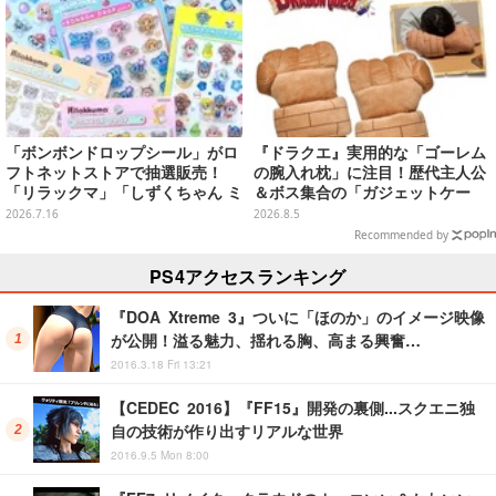
「ボンボンドロップシール」がロ
『ドラクエ』実用的な「ゴーレム
フトネットストアで抽選販売！
の腕入れ枕」に注目！歴代主人公
「リラックマ」「しずくちゃん ミ
＆ボス集合の「ガジェットケー
ニ」など全12種をラインナップ
ス」ほか9プライズが8月順次展開
2026.7.16
2026.8.5
Recommended by
PS4アクセスランキング
『DOA Xtreme 3』ついに「ほのか」のイメージ映像
が公開！溢る魅力、揺れる胸、高まる興奮…
2016.3.18 Fri 13:21
【CEDEC 2016】『FF15』開発の裏側...スクエニ独
自の技術が作り出すリアルな世界
2016.9.5 Mon 8:00