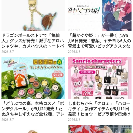
ドラゴンボールストアで「亀仙
「超かぐや姫！」が一番くじが8
人」グッズが発売！派手なアロハ
月6日発売！彩葉、ヤチヨら6人の
シャツや、カメハウスのトートバ
背景まで可愛いビッグアクスタな
ッグなど夏らしいアイテムがズラ
ど
2026.8.7
2026.8.5
リ
『どうぶつの森』本格コスメ「ポ
しまむらから「クロミ」「ハロー
ンデクルール」が9月21発売！た
キティ」新作アイテムが8月11日
ぬきちやしずえなど全12種、アレ
発売！ヒョウ・ゼブラ柄や日焼け
ンジできるリアクションシールも
デザインの可愛い雑貨・アパレル
2026.8.7
2026.8.6
付属
など多数