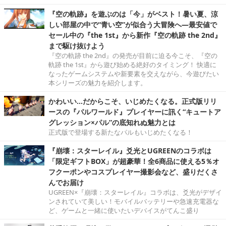
『空の軌跡』を遊ぶのは「今」がベスト！暑い夏、涼
しい部屋の中で“青い空”が似合う大冒険へ―最安値で
セール中の『the 1st』から新作『空の軌跡 the 2nd』
まで駆け抜けよう
『空の軌跡 the 2nd』の発売が目前に迫る今こそ、『空の
軌跡 the 1st』から遊び始める絶好のタイミング！ 快適に
なったゲームシステムや新要素を交えながら、今遊びたい
本シリーズの魅力を紹介します。
かわいい…だからこそ、いじめたくなる。正式版リリ
ースの『パルワールド』プレイヤーに訊く“キュートア
グレッション×パル”の底知れぬ魅力とは
正式版で登場する新たなパルもいじめたくなる！
『崩壊：スターレイル』爻光とUGREENのコラボは
「限定ギフトBOX」が超豪華！全6商品に使える5％オ
フクーポンやコスプレイヤー撮影会など、盛りだくさ
んでお届け
UGREEN×『崩壊：スターレイル』コラボは、爻光がデザイ
ンされていて美しい！モバイルバッテリーや急速充電器な
ど、ゲームと一緒に使いたいデバイスがてんこ盛り