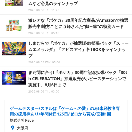
ムなど必見のラインナップ
2026.08.06 Thu 11:25
激レアな『ポケカ』30周年記念商品がAmazonで抽選
販売中!地方ごとに収録された“御三家”の特別カード
2026.08.06 Thu 05:15
しまむらで『ポケカ』が抽選販売!拡張パック「ストー
ムエメラルダ」「アビスアイ」各1BOXをラインナッ
プ
2026.08.05 Wed 05:00
まだ間に合う!『ポケカ』30周年記念拡張パック「30t
h CELEBRATION」抽選販売がホビーステーションで
実施中、8月6日まで
2026.08.06 Thu 03:00
ゲームテスター/スキルは「ゲームへの愛」のみ!未経験者専
用の採用枠あり/年間休日125日/ゼロから育成/面接1回
株式会社Reve
大阪府