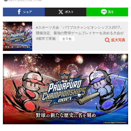
シェア
ポスト
送る
eスポーツ大会「パワプロチャンピオンシップス2017」
開催決定、最強の野球ゲームプレイヤーを決める大会が
4都市で実施
全 5 枚
拡大写真