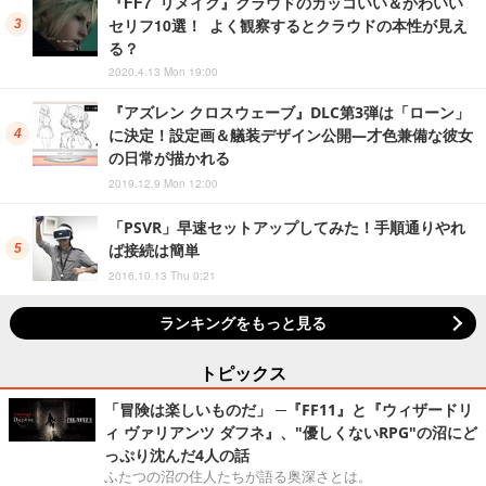
『FF7 リメイク』クラウドのカッコいい＆かわいい
セリフ10選！ よく観察するとクラウドの本性が見え
る？
2020.4.13 Mon 19:00
『アズレン クロスウェーブ』DLC第3弾は「ローン」
に決定！設定画＆艤装デザイン公開―才色兼備な彼女
の日常が描かれる
2019.12.9 Mon 12:00
「PSVR」早速セットアップしてみた！手順通りやれ
ば接続は簡単
2016.10.13 Thu 0:21
ランキングをもっと見る
トピックス
「冒険は楽しいものだ」 ─『FF11』と『ウィザードリ
ィ ヴァリアンツ ダフネ』、"優しくないRPG"の沼にど
っぷり沈んだ4人の話
ふたつの沼の住人たちが語る奥深さとは。