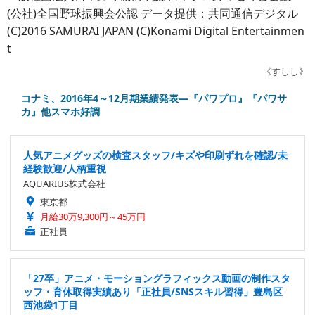
(公社)全国野球振興会公認 データ提供：共同通信デジタル
(C)2016 SAMURAI JAPAN (C)Konami Digital Entertainmen
t
《すしし》
コナミ、2016年4～12月期業績発表―『パワプロ』『パワサ
カ』他スマホ好調
人気アニメグッズの検査スタッフ/キズや印刷ずれを確認/未
経験歓迎/人柄重視
AQUARIUS株式会社
東京都
月給30万9,300円～45万円
正社員
「27卒」アニメ・モーショングラフィックス動画の制作スタ
ッフ・育休取得実績あり「正社員/SNSスキル習得」豊島区
西池袋1丁目