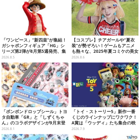
「ワンピース」“新四皇”が集結！
【コスプレ】チアガールや“夏衣
ガシャポンフィギュア「HG」シ
装”が勢ぞろい！ゲームもアニメ
リーズ第2弾が8月第5週発売、集
も熱々な、2025年夏コミケの美女
めて並べたくなるクオリティ
レイヤーをプレイバック
2026.8.5
2026.8.6
「ボンボンドロップシール」トヨ
「トイ・ストーリー5」新作一番
タ自動車「GR」と「しずくちゃ
くじのラインナップにワクワク！
ん」のコラボデザインが9月末登
A賞は「ウッディ」たち集合の映
場！くま吉らも描かれた全4柄
画記念フィギュア
2026.8.1
2026.7.9