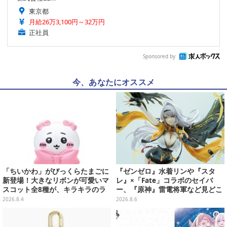
東京都
月給26万3,100円～32万円
正社員
Sponsored by
今、あなたにオススメ
「ちいかわ」がびっくらたまごに
『ゼンゼロ』水着リンや『スタ
新登場！大きなリボンが可愛いマ
レ』×「Fate」コラボのセイバ
スコット全8種が、キラキラのラ
ー、『原神』雷電将軍など見どこ
メ入り入浴剤から飛び出す
ろ満載！「ワンフェス」に出展の
2026.8.4
2026.8.6
「HoYoverse」関連フィギュアを
ご紹介【WF2026】