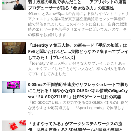
若手抜擢の環境で学んだこと――アプリボットの運営
プロデューサーが語る「巻き込み力」の重要性
4GamerとGame*Sparkの合同による就活イベント「キャリ
アクエスト」の第4回が東京都立産業貿易センター浜松町
館で開催されました。このイベントに合わせ、自身の就活
時のエピソードを若手クリエイターに聞いてみたので、そ
の模様をお届けします。
『Identity V 第五人格』の新モード「手記の加筆」は
PvEと聞いたけれど……実際どうなの？集まってプレイ
してみた！【プレイレポ】
『Identity V 第五人格』が好きな人やプレイしたことある
人、全くプレイしたことがない人など、様々な4人を集め
てプレイしてみました！
0.03msの圧倒的応答速度やリフレッシュレートで勝ち
にこだわる！鮮やかなQD-OLEDパネル搭載のGigaCry
sta「EX-GDQ271UEL」はFPSゲーマー注目の武器
「EX-GDQ271UEL」の魅力であるQD-OLEDパネルの圧倒的
な見やすさや応答速度を、『Apex Legends』で体感しま
す。
「まずやってみる」がアークシステムワークスの流
儀。世界を席巻する2.5D格闘ゲームの開発の裏側と、