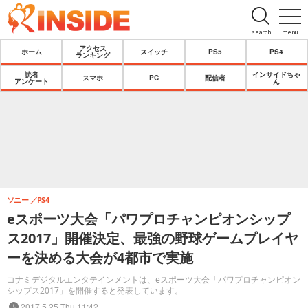
search
menu
アクセス
ホーム
スイッチ
PS5
PS4
ランキング
読者
インサイドちゃ
スマホ
PC
配信者
アンケート
ん
ソニー
PS4
eスポーツ大会「パワプロチャンピオンシップ
ス2017」開催決定、最強の野球ゲームプレイヤ
ーを決める大会が4都市で実施
コナミデジタルエンタテインメントは、eスポーツ大会「パワプロチャンピオン
シップス2017」を開催すると発表しています。
2017.5.25 Thu 11:42