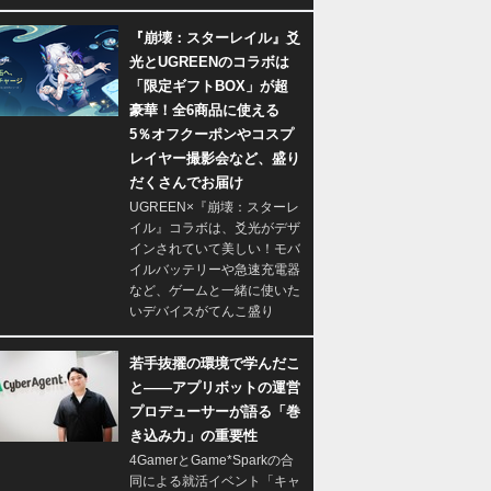
『崩壊：スターレイル』爻
光とUGREENのコラボは
「限定ギフトBOX」が超
豪華！全6商品に使える
5％オフクーポンやコスプ
レイヤー撮影会など、盛り
だくさんでお届け
UGREEN×『崩壊：スターレ
イル』コラボは、爻光がデザ
インされていて美しい！モバ
イルバッテリーや急速充電器
など、ゲームと一緒に使いた
いデバイスがてんこ盛り
若手抜擢の環境で学んだこ
と――アプリボットの運営
プロデューサーが語る「巻
き込み力」の重要性
4GamerとGame*Sparkの合
同による就活イベント「キャ