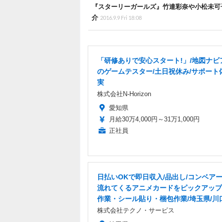
『スターリーガールズ』竹達彩奈や小松未可子
介
2016.9.9 Fri 18:08
「研修ありで安心スタート!」/地図ナビ
のゲームテスター/土日祝休み/サポート
実
株式会社N-Horizon
愛知県
月給30万4,000円～31万1,000円
正社員
日払いOKで即日収入/品出し/コンベア
流れてくるアニメカードをピックアップ
作業・シール貼り・梱包作業/埼玉県/川
株式会社テクノ・サービス