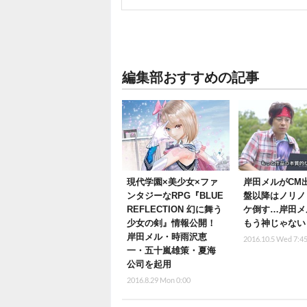
編集部おすすめの記事
現代学園×美少女×ファ
岸田メルがCM
ンタジーなRPG『BLUE
盤以降はノリノ
REFLECTION 幻に舞う
ケ倒す…岸田メ
少女の剣』情報公開！
もう神じゃない
岸田メル・時雨沢恵
2016.10.5 Wed 7:4
一・五十嵐雄策・夏海
公司を起用
2016.8.29 Mon 0:00