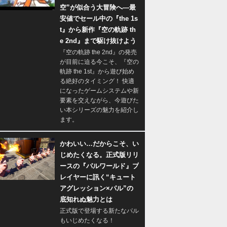
空”が似合う大冒険へ―最
安値でセール中の『the 1s
t』から新作『空の軌跡 th
e 2nd』まで駆け抜けよう
『空の軌跡 the 2nd』の発売
が目前に迫る今こそ、『空の
軌跡 the 1st』から遊び始め
る絶好のタイミング！ 快適
になったゲームシステムや新
要素を交えながら、今遊びた
い本シリーズの魅力を紹介し
ます。
かわいい…だからこそ、い
じめたくなる。正式版リリ
ースの『パルワールド』プ
レイヤーに訊く“キュート
アグレッション×パル”の
底知れぬ魅力とは
正式版で登場する新たなパル
もいじめたくなる！