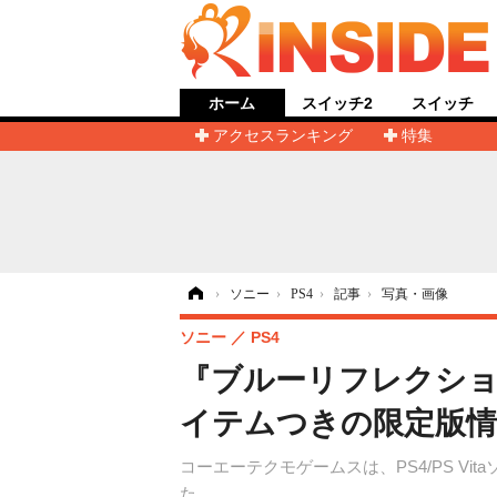
ホーム
スイッチ2
スイッチ
アクセスランキング
特集
ホーム
›
ソニー
›
PS4
›
記事
›
写真・画像
ソニー
PS4
『ブルーリフレクシ
イテムつきの限定版情
コーエーテクモゲームスは、PS4/PS Vi
た。