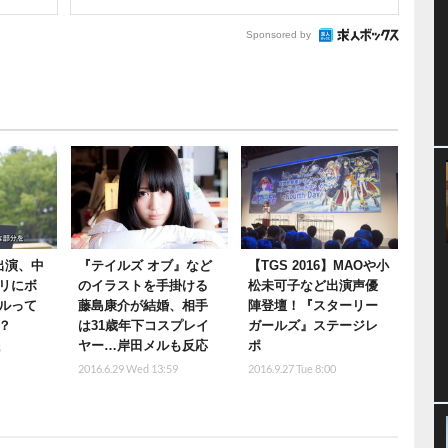
Sponsored by
出演、中
『テイルズ オブ』など
【TGS 2016】MAOや小
リにボ
のイラストを手掛ける
松未可子など出演声優
ルって
藤島康介が結婚、相手
陣登壇！『スターリー
？
は31歳年下コスプレイ
ガールズ』ステージレ
ヤー…岸田メルも反応
ポ
5
2016.6.29 Wed 13:59
2016.9.27 Tue 8:00