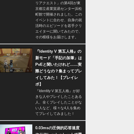
リアクエスト」の第4回が東
京都立産業貿易センター浜松
町館で開催されました。この
イベントに合わせ、自身の就
活時のエピソードを若手クリ
エイターに聞いてみたので、
その模様をお届けします。
『Identity V 第五人格』の
新モード「手記の加筆」は
PvEと聞いたけれど……実
際どうなの？集まってプレ
イしてみた！【プレイレ
ポ】
『Identity V 第五人格』が好
きな人やプレイしたことある
人、全くプレイしたことがな
い人など、様々な4人を集め
てプレイしてみました！
0.03msの圧倒的応答速度