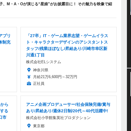
、M・A・Oが演じる“星娘”がお披露目に！ その魅力を映像で紹
アプリ
「27卒」IT・ゲーム業界志望・ゲームイラス
体制充
ト・キャラクターデザインのアシスタントス
タッフ/残業ほぼなし/昇給あり/川崎市幸区新
川通1丁目
株式会社ELシステム
神奈川県
月給21万6,600円～32万円
正社員
ーから
アニメ企画プロデューサー/社会保険完備/賞与
する
あり/昇給あり/週休2日制/20代～40代活躍中!
口市
株式会社小学館集英社プロダクション
東京都