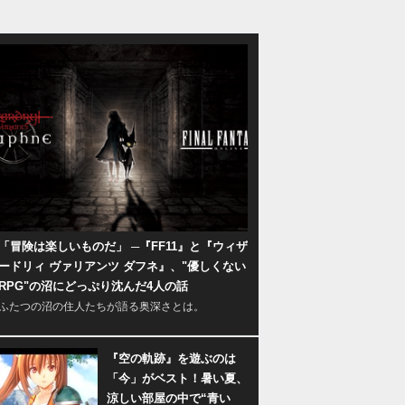
「冒険は楽しいものだ」 ─『FF11』と『ウィザ
ードリィ ヴァリアンツ ダフネ』、"優しくない
RPG"の沼にどっぷり沈んだ4人の話
ふたつの沼の住人たちが語る奥深さとは。
『空の軌跡』を遊ぶのは
「今」がベスト！暑い夏、
涼しい部屋の中で“青い