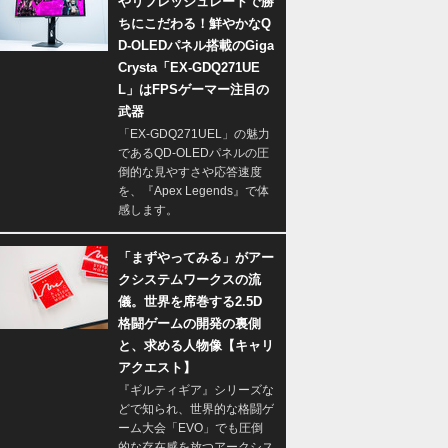
やリフレッシュレートで勝
ちにこだわる！鮮やかなQ
D-OLEDパネル搭載のGiga
Crysta「EX-GDQ271UE
L」はFPSゲーマー注目の
武器
「EX-GDQ271UEL」の魅力
であるQD-OLEDパネルの圧
倒的な見やすさや応答速度
を、『Apex Legends』で体
感します。
「まずやってみる」がアー
クシステムワークスの流
儀。世界を席巻する2.5D
格闘ゲームの開発の裏側
と、求める人物像【キャリ
アクエスト】
『ギルティギア』シリーズな
どで知られ、世界的な格闘ゲ
ーム大会「EVO」でも圧倒
的な存在感を放つアークシス